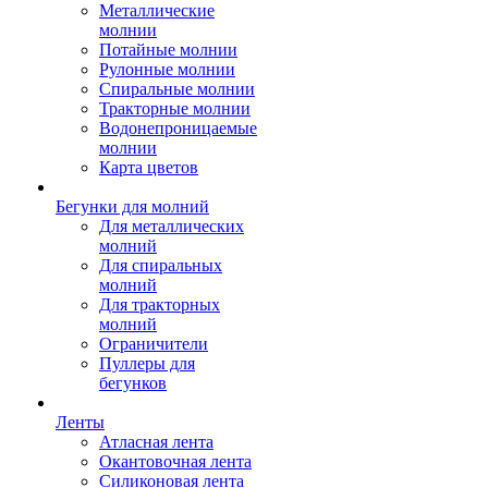
Металлические
молнии
Потайные молнии
Рулонные молнии
Спиральные молнии
Тракторные молнии
Водонепроницаемые
молнии
Карта цветов
Бегунки для молний
Для металлических
молний
Для спиральных
молний
Для тракторных
молний
Ограничители
Пуллеры для
бегунков
Ленты
Атласная лента
Окантовочная лента
Силиконовая лента