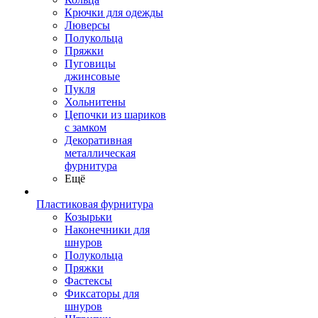
Крючки для одежды
Люверсы
Полукольца
Пряжки
Пуговицы
джинсовые
Пукля
Хольнитены
Цепочки из шариков
с замком
Декоративная
металлическая
фурнитура
Ещё
Пластиковая фурнитура
Козырьки
Наконечники для
шнуров
Полукольца
Пряжки
Фастексы
Фиксаторы для
шнуров