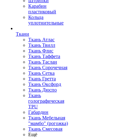
Штрипки
Карабин
пластиковый
Кольца
уплотнительные
Ткани
Ткань Атлас
Ткань Твилл
Ткань Флис
Ткань Таффета
Ткань Таслан
Ткань Сорочечная
Ткань Сетка
Ткань Гретта
Ткань Оксфорд
Ткань Дюспо
Ткань
голографическая
TPU
Габардин
Ткань Мебельная
"мамбо" (рогожка)
Ткань Смесовая
Ещё