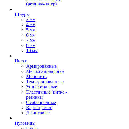
(резинка-шнур)
Шнуры
3 мм
4 мм
5 мм
6 мм
7 мм
8 мм
10 мм
Нитки
Армированные
Мешкозашивочные
Мононить
Текстурированные
Универсальные
Эластичные (нитка -
резинка)
Особопрочные
Карта цветов
Джинсовые
Пуговицы
Пукля