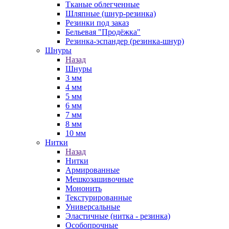
Тканые облегченные
Шляпные (шнур-резинка)
Резинки под заказ
Бельевая "Продёжка"
Резинка-эспандер (резинка-шнур)
Шнуры
Назад
Шнуры
3 мм
4 мм
5 мм
6 мм
7 мм
8 мм
10 мм
Нитки
Назад
Нитки
Армированные
Мешкозашивочные
Мононить
Текстурированные
Универсальные
Эластичные (нитка - резинка)
Особопрочные