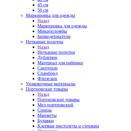
45 см
50 см
Маркировка для одежды
Назад
Маркировка для одежды
Микропломбы
Биркодержатели
Нетканые полотна
Назад
Нетканые полотна
Дублерин
Материал для набивки
Синтепон
Спанбонд
Флизелин
Упаковочные материалы
Портновские товары
Назад
Портновские товары
Мел портновский
Спицы
Манжеты
Булавки
Клеевые пистолеты и стержни