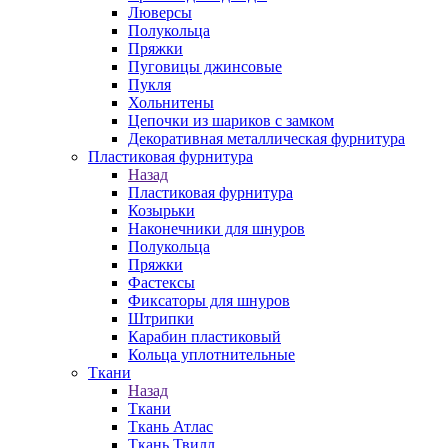
Люверсы
Полукольца
Пряжки
Пуговицы джинсовые
Пукля
Хольнитены
Цепочки из шариков с замком
Декоративная металлическая фурнитура
Пластиковая фурнитура
Назад
Пластиковая фурнитура
Козырьки
Наконечники для шнуров
Полукольца
Пряжки
Фастексы
Фиксаторы для шнуров
Штрипки
Карабин пластиковый
Кольца уплотнительные
Ткани
Назад
Ткани
Ткань Атлас
Ткань Твилл