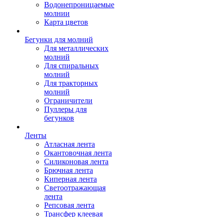
Водонепроницаемые
молнии
Карта цветов
Бегунки для молний
Для металлических
молний
Для спиральных
молний
Для тракторных
молний
Ограничители
Пуллеры для
бегунков
Ленты
Атласная лента
Окантовочная лента
Силиконовая лента
Брючная лента
Киперная лента
Светоотражающая
лента
Репсовая лента
Трансфер клеевая