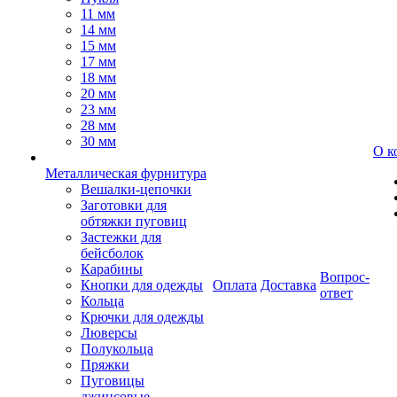
11 мм
14 мм
15 мм
17 мм
18 мм
20 мм
23 мм
28 мм
30 мм
О к
Металлическая фурнитура
Вешалки-цепочки
Заготовки для
обтяжки пуговиц
Застежки для
бейсболок
Карабины
Вопрос-
Кнопки для одежды
Оплата
Доставка
ответ
Кольца
Крючки для одежды
Люверсы
Полукольца
Пряжки
Пуговицы
джинсовые