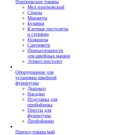
Портновские товары
Мел портновский
Спицы
Манжеты
Булавки
Клеевые пистолеты
и стержни
Ножницы
Сантиметр
Принадлежности
для швейных машин
Этикет-пистолет
Оборудование для
установки швейной
фурнитуры
Дырокол
Насадки
Подставка для
пробойника
Прессы для
фурнитуры
Пробойники
Приход товара май