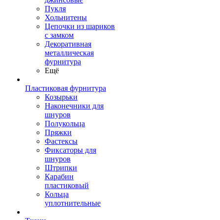
Пукля
Хольнитены
Цепочки из шариков
с замком
Декоративная
металлическая
фурнитура
Ещё
Пластиковая фурнитура
Козырьки
Наконечники для
шнуров
Полукольца
Пряжки
Фастексы
Фиксаторы для
шнуров
Штрипки
Карабин
пластиковый
Кольца
уплотнительные