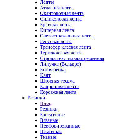
Ленты
Атласная лента
Окантовочная лента
Силиконовая лента
Брючная лента
Киперная лента
Светоотражающая лента
Репсовая лента
Трансфер клеевая лента
Термоклеевая лента
Стропа текстильная ременная
Липучка (Велькро)
Косая бейка
Кант
Шторная тесьма
Капроновая лента
Корсажная лента
Резинки
Назад
Резинки
Башмачные
Вязаные
Перфорированные
Помочная
Тканые