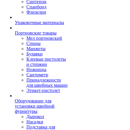
Синтепон
Спанбонд
Флизелин
Упаковочные материалы
Портновские товары
Мел портновский
Спицы
Манжеты
Булавки
Клеевые пистолеты
и стержни
Ножницы
Сантиметр
Принадлежности
для швейных машин
Этикет-пистолет
Оборудование для
установки швейной
фурнитуры
Дырокол
Насадки
Подставка для