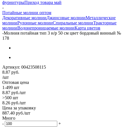
фурнитуры
Приход товара май
-
Потайные молнии оптом
Декоративные молнии
Джинсовые молнии
Металлические
молнии
Рулонные молнии
Спиральные молнии
Тракторные
молнии
Водонепроницаемые молнии
Карта цветов
-
Молния потайная тип 3 н/р 50 см цвет бордовый винный №
178
Артикул:
00423508115
8.87
руб.
/шт
Оптовая цена
1-499 шт
8.87
руб.
/шт
>500 шт
8.26
руб.
/шт
Цена за упаковку
887.40
руб.
/шт
Много
-
+