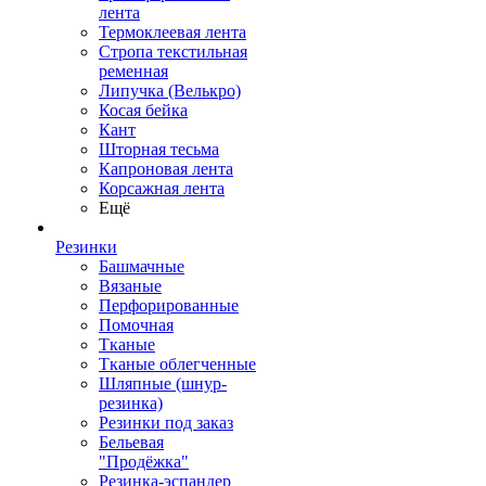
лента
Термоклеевая лента
Стропа текстильная
ременная
Липучка (Велькро)
Косая бейка
Кант
Шторная тесьма
Капроновая лента
Корсажная лента
Ещё
Резинки
Башмачные
Вязаные
Перфорированные
Помочная
Тканые
Тканые облегченные
Шляпные (шнур-
резинка)
Резинки под заказ
Бельевая
"Продёжка"
Резинка-эспандер