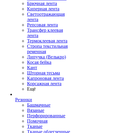
Брючная лента
Киперная лента
Светоотражающая
лента
Репсовая лента
Трансфер клеевая
лента
Термоклеевая лента
Стропа текстильная
ременная
Липучка (Велькро)
Косая бейка
Кант
Шторная тесьма
Капроновая лента
Корсажная лента
Ещё
Резинки
Башмачные
Вязаные
Перфорированные
Помочная
Тканые
Тканые облегченные