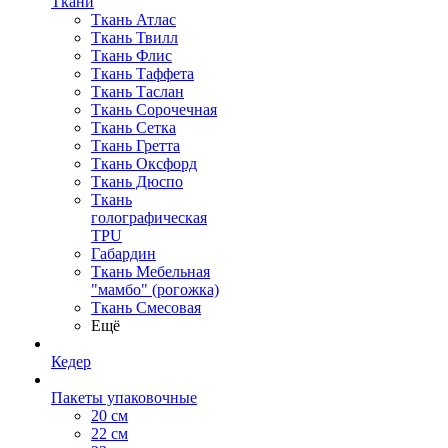
Ткани
Ткань Атлас
Ткань Твилл
Ткань Флис
Ткань Таффета
Ткань Таслан
Ткань Сорочечная
Ткань Сетка
Ткань Гретта
Ткань Оксфорд
Ткань Дюспо
Ткань
голографическая
TPU
Габардин
Ткань Мебельная
"мамбо" (рогожка)
Ткань Смесовая
Ещё
Кедер
Пакеты упаковочные
20 см
22 см