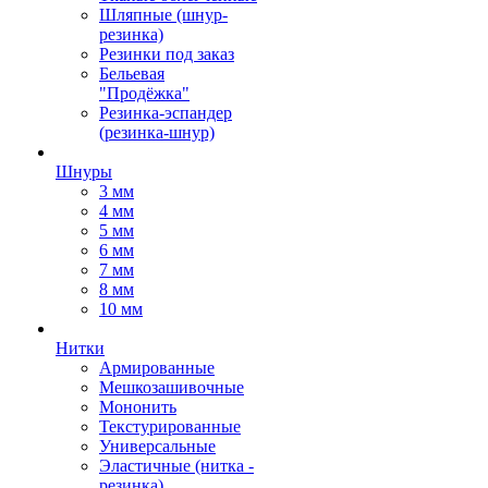
Шляпные (шнур-
резинка)
Резинки под заказ
Бельевая
"Продёжка"
Резинка-эспандер
(резинка-шнур)
Шнуры
3 мм
4 мм
5 мм
6 мм
7 мм
8 мм
10 мм
Нитки
Армированные
Мешкозашивочные
Мононить
Текстурированные
Универсальные
Эластичные (нитка -
резинка)