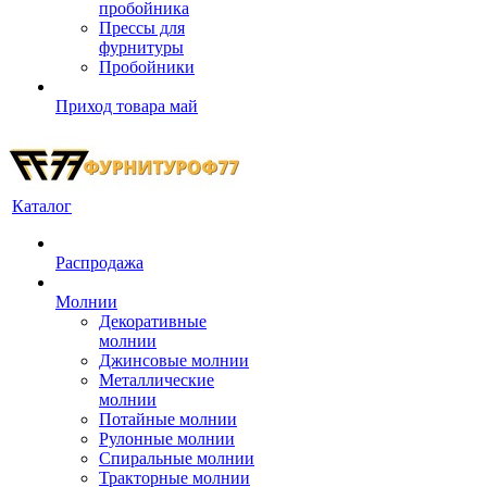
пробойника
Прессы для
фурнитуры
Пробойники
Приход товара май
Каталог
Распродажа
Молнии
Декоративные
молнии
Джинсовые молнии
Металлические
молнии
Потайные молнии
Рулонные молнии
Спиральные молнии
Тракторные молнии