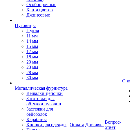
Особопрочные
Карта цветов
Джинсовые
Пуговицы
Пукля
11 мм
14 мм
15 мм
17 мм
18 мм
20 мм
23 мм
28 мм
30 мм
О к
Металлическая фурнитура
Вешалки-цепочки
Заготовки для
обтяжки пуговиц
Застежки для
бейсболок
Карабины
Вопрос-
Кнопки для одежды
Оплата
Доставка
ответ
Кольца