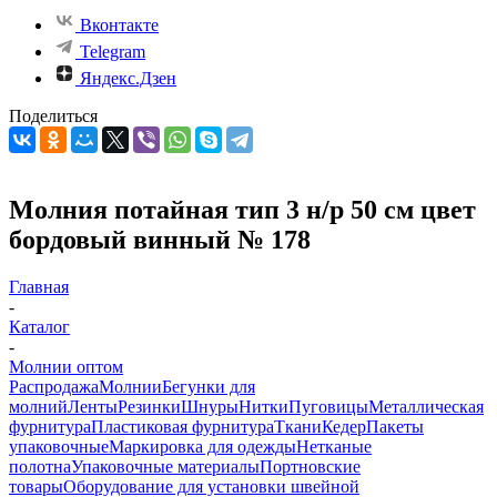
Вконтакте
Telegram
Яндекс.Дзен
Поделиться
Молния потайная тип 3 н/р 50 см цвет
бордовый винный № 178
Главная
-
Каталог
-
Молнии оптом
Распродажа
Молнии
Бегунки для
молний
Ленты
Резинки
Шнуры
Нитки
Пуговицы
Металлическая
фурнитура
Пластиковая фурнитура
Ткани
Кедер
Пакеты
упаковочные
Маркировка для одежды
Нетканые
полотна
Упаковочные материалы
Портновские
товары
Оборудование для установки швейной