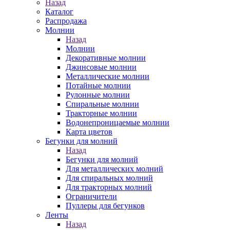
Назад
Каталог
Распродажа
Молнии
Назад
Молнии
Декоративные молнии
Джинсовые молнии
Металлические молнии
Потайные молнии
Рулонные молнии
Спиральные молнии
Тракторные молнии
Водонепроницаемые молнии
Карта цветов
Бегунки для молний
Назад
Бегунки для молний
Для металлических молний
Для спиральных молний
Для тракторных молний
Ограничители
Пуллеры для бегунков
Ленты
Назад