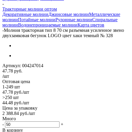
-
Тракторные молнии оптом
Декоративные молнии
Джинсовые молнии
Металлические
молнии
Потайные молнии
Рулонные молнии
Спиральные
молнии
Водонепроницаемые молнии
Карта цветов
-
Молния тракторная тип 8 70 см разъемная усиленное звено
двухзамковая бегунок LOGO цвет хаки темный № 328
Артикул:
004247014
47.78
руб.
/шт
Оптовая цена
1-249 шт
47.78
руб.
/шт
>250 шт
44.48
руб.
/шт
Цена за упаковку
2 388.84
руб.
/шт
Много
-
+
В корзину