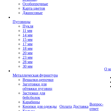
Особопрочные
Карта цветов
Джинсовые
Пуговицы
Пукля
11 мм
14 мм
15 мм
17 мм
18 мм
20 мм
23 мм
28 мм
30 мм
О к
Металлическая фурнитура
Вешалки-цепочки
Заготовки для
обтяжки пуговиц
Застежки для
бейсболок
Карабины
Вопрос-
Кнопки для одежды
Оплата
Доставка
ответ
Кольца