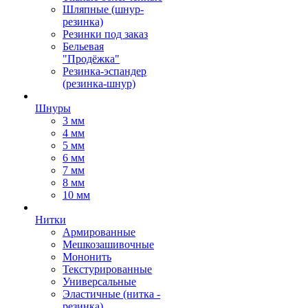
Шляпные (шнур-
резинка)
Резинки под заказ
Бельевая
"Продёжка"
Резинка-эспандер
(резинка-шнур)
Шнуры
3 мм
4 мм
5 мм
6 мм
7 мм
8 мм
10 мм
Нитки
Армированные
Мешкозашивочные
Мононить
Текстурированные
Универсальные
Эластичные (нитка -
резинка)