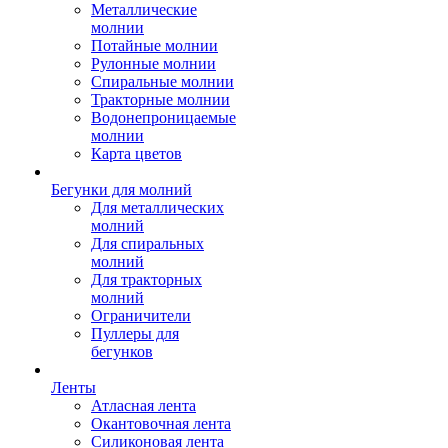
Металлические
молнии
Потайные молнии
Рулонные молнии
Спиральные молнии
Тракторные молнии
Водонепроницаемые
молнии
Карта цветов
Бегунки для молний
Для металлических
молний
Для спиральных
молний
Для тракторных
молний
Ограничители
Пуллеры для
бегунков
Ленты
Атласная лента
Окантовочная лента
Силиконовая лента