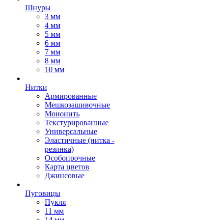
Шнуры
3 мм
4 мм
5 мм
6 мм
7 мм
8 мм
10 мм
Нитки
Армированные
Мешкозашивочные
Мононить
Текстурированные
Универсальные
Эластичные (нитка -
резинка)
Особопрочные
Карта цветов
Джинсовые
Пуговицы
Пукля
11 мм
14 мм