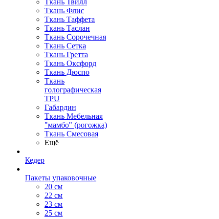
Ткань Твилл
Ткань Флис
Ткань Таффета
Ткань Таслан
Ткань Сорочечная
Ткань Сетка
Ткань Гретта
Ткань Оксфорд
Ткань Дюспо
Ткань
голографическая
TPU
Габардин
Ткань Мебельная
"мамбо" (рогожка)
Ткань Смесовая
Ещё
Кедер
Пакеты упаковочные
20 см
22 см
23 см
25 см