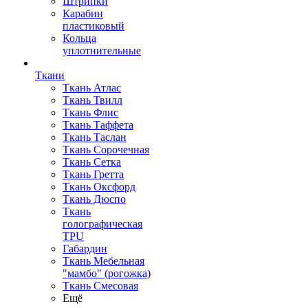
Штрипки
Карабин
пластиковый
Кольца
уплотнительные
Ткани
Ткань Атлас
Ткань Твилл
Ткань Флис
Ткань Таффета
Ткань Таслан
Ткань Сорочечная
Ткань Сетка
Ткань Гретта
Ткань Оксфорд
Ткань Дюспо
Ткань
голографическая
TPU
Габардин
Ткань Мебельная
"мамбо" (рогожка)
Ткань Смесовая
Ещё