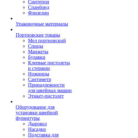
Синтепон
Спанбонд
Флизелин
Упаковочные материалы
Портновские товары
Мел портновский
Спицы
Манжеты
Булавки
Клеевые пистолеты
и стержни
Ножницы
Сантиметр
Принадлежности
для швейных машин
Этикет-пистолет
Оборудование для
установки швейной
фурнитуры
Дырокол
Насадки
Подставка для