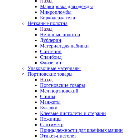
Назад
Маркировка для одежды
Микропломбы
Биркодержатели
Нетканые полотна
Назад
Нетканые полотна
Дублерин
Материал для набивки
Синтепон
Спанбонд
Флизелин
Упаковочные материалы
Портновские товары
Назад
Портновские товары
Мел портновский
Спицы
Манжеты
Булавки
Клеевые пистолеты и стержни
Ножницы
Сантиметр
Принадлежности для швейных машин
Этикет-пистолет