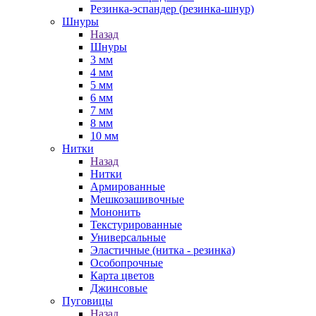
Резинка-эспандер (резинка-шнур)
Шнуры
Назад
Шнуры
3 мм
4 мм
5 мм
6 мм
7 мм
8 мм
10 мм
Нитки
Назад
Нитки
Армированные
Мешкозашивочные
Мононить
Текстурированные
Универсальные
Эластичные (нитка - резинка)
Особопрочные
Карта цветов
Джинсовые
Пуговицы
Назад