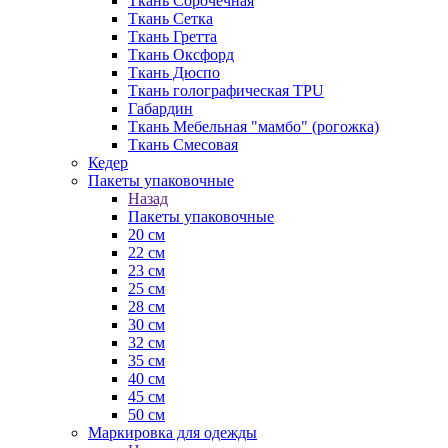
Ткань Сорочечная
Ткань Сетка
Ткань Гретта
Ткань Оксфорд
Ткань Дюспо
Ткань голографическая TPU
Габардин
Ткань Мебельная "мамбо" (рогожка)
Ткань Смесовая
Кедер
Пакеты упаковочные
Назад
Пакеты упаковочные
20 см
22 см
23 см
25 см
28 см
30 см
32 см
35 см
40 см
45 см
50 см
Маркировка для одежды