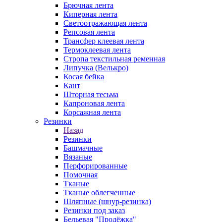
Брючная лента
Киперная лента
Светоотражающая лента
Репсовая лента
Трансфер клеевая лента
Термоклеевая лента
Стропа текстильная ременная
Липучка (Велькро)
Косая бейка
Кант
Шторная тесьма
Капроновая лента
Корсажная лента
Резинки
Назад
Резинки
Башмачные
Вязаные
Перфорированные
Помочная
Тканые
Тканые облегченные
Шляпные (шнур-резинка)
Резинки под заказ
Бельевая "Продёжка"