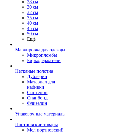
28 см
30 см
32 см
35 см
40 см
45 см
50 см
Ещё
Маркировка для одежды
Микропломбы
Биркодержатели
Нетканые полотна
Дублерин
Материал для
набивки
Синтепон
Спанбонд
Флизелин
Упаковочные материалы
Портновские товары
Мел портновский