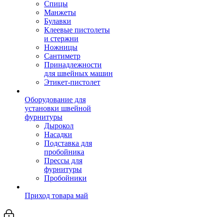
Спицы
Манжеты
Булавки
Клеевые пистолеты
и стержни
Ножницы
Сантиметр
Принадлежности
для швейных машин
Этикет-пистолет
Оборудование для
установки швейной
фурнитуры
Дырокол
Насадки
Подставка для
пробойника
Прессы для
фурнитуры
Пробойники
Приход товара май