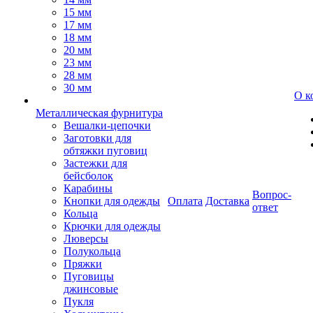
15 мм
17 мм
18 мм
20 мм
23 мм
28 мм
30 мм
О к
Металлическая фурнитура
Вешалки-цепочки
Заготовки для
обтяжки пуговиц
Застежки для
бейсболок
Карабины
Вопрос-
Кнопки для одежды
Оплата
Доставка
ответ
Кольца
Крючки для одежды
Люверсы
Полукольца
Пряжки
Пуговицы
джинсовые
Пукля