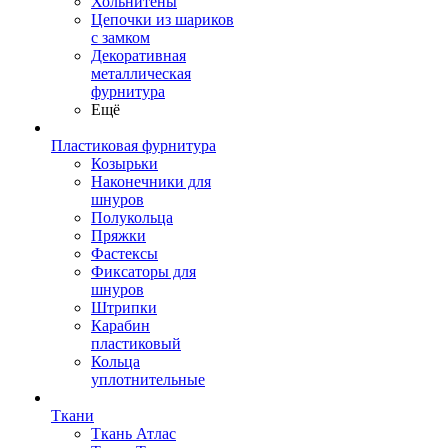
Хольнитены
Цепочки из шариков
с замком
Декоративная
металлическая
фурнитура
Ещё
Пластиковая фурнитура
Козырьки
Наконечники для
шнуров
Полукольца
Пряжки
Фастексы
Фиксаторы для
шнуров
Штрипки
Карабин
пластиковый
Кольца
уплотнительные
Ткани
Ткань Атлас