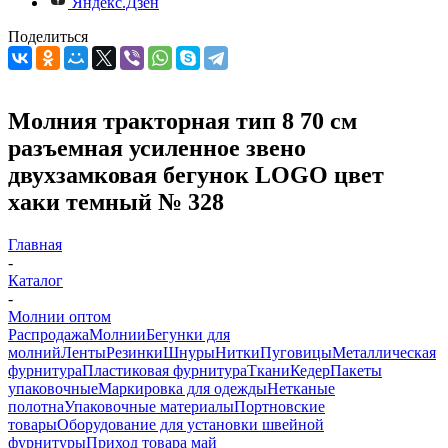
Яндекс.Дзен
Поделиться
Молния тракторная тип 8 70 см
разъемная усиленное звено
двухзамковая бегунок LOGO цвет
хаки темный № 328
Главная
-
Каталог
-
Молнии оптом
Распродажа
Молнии
Бегунки для
молний
Ленты
Резинки
Шнуры
Нитки
Пуговицы
Металлическая
фурнитура
Пластиковая фурнитура
Ткани
Кедер
Пакеты
упаковочные
Маркировка для одежды
Нетканые
полотна
Упаковочные материалы
Портновские
товары
Оборудование для установки швейной
фурнитуры
Приход товара май