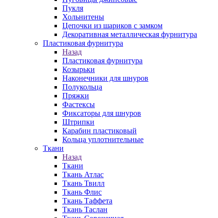
Пукля
Хольнитены
Цепочки из шариков с замком
Декоративная металлическая фурнитура
Пластиковая фурнитура
Назад
Пластиковая фурнитура
Козырьки
Наконечники для шнуров
Полукольца
Пряжки
Фастексы
Фиксаторы для шнуров
Штрипки
Карабин пластиковый
Кольца уплотнительные
Ткани
Назад
Ткани
Ткань Атлас
Ткань Твилл
Ткань Флис
Ткань Таффета
Ткань Таслан