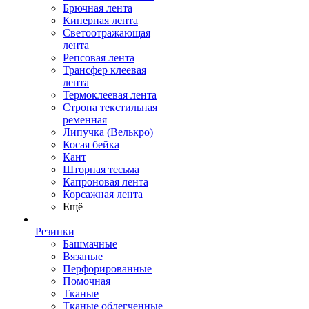
Брючная лента
Киперная лента
Светоотражающая
лента
Репсовая лента
Трансфер клеевая
лента
Термоклеевая лента
Стропа текстильная
ременная
Липучка (Велькро)
Косая бейка
Кант
Шторная тесьма
Капроновая лента
Корсажная лента
Ещё
Резинки
Башмачные
Вязаные
Перфорированные
Помочная
Тканые
Тканые облегченные