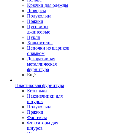
Крючки для одежды
Люверсы
Полукольца
Пряжки
Пуговицы
джинсовые
Пукля
Хольнитены
Цепочки из шариков
с замком
Декоративная
металлическая
фурнитура
Ещё
Пластиковая фурнитура
Козырьки
Наконечники для
шнуров
Полукольца
Пряжки
Фастексы
Фиксаторы для
шнуров