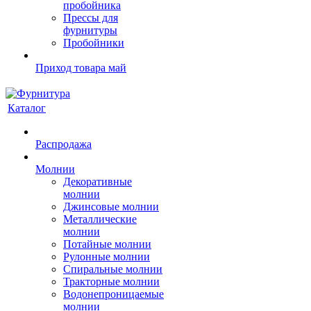
пробойника
Прессы для
фурнитуры
Пробойники
Приход товара май
Каталог
Распродажа
Молнии
Декоративные
молнии
Джинсовые молнии
Металлические
молнии
Потайные молнии
Рулонные молнии
Спиральные молнии
Тракторные молнии
Водонепроницаемые
молнии