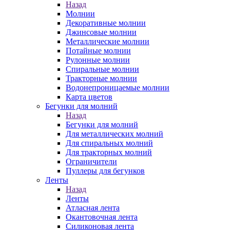
Назад
Молнии
Декоративные молнии
Джинсовые молнии
Металлические молнии
Потайные молнии
Рулонные молнии
Спиральные молнии
Тракторные молнии
Водонепроницаемые молнии
Карта цветов
Бегунки для молний
Назад
Бегунки для молний
Для металлических молний
Для спиральных молний
Для тракторных молний
Ограничители
Пуллеры для бегунков
Ленты
Назад
Ленты
Атласная лента
Окантовочная лента
Силиконовая лента