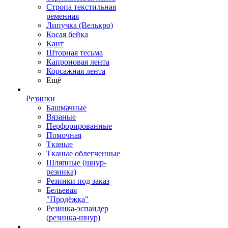
Стропа текстильная
ременная
Липучка (Велькро)
Косая бейка
Кант
Шторная тесьма
Капроновая лента
Корсажная лента
Ещё
Резинки
Башмачные
Вязаные
Перфорированные
Помочная
Тканые
Тканые облегченные
Шляпные (шнур-
резинка)
Резинки под заказ
Бельевая
"Продёжка"
Резинка-эспандер
(резинка-шнур)