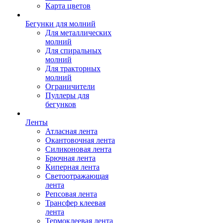
Карта цветов
Бегунки для молний
Для металлических
молний
Для спиральных
молний
Для тракторных
молний
Ограничители
Пуллеры для
бегунков
Ленты
Атласная лента
Окантовочная лента
Силиконовая лента
Брючная лента
Киперная лента
Светоотражающая
лента
Репсовая лента
Трансфер клеевая
лента
Термоклеевая лента