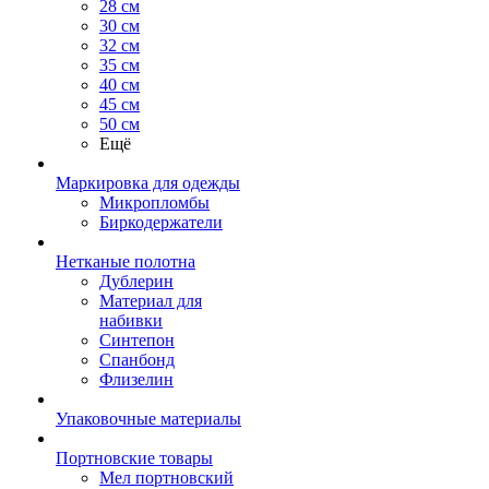
28 см
30 см
32 см
35 см
40 см
45 см
50 см
Ещё
Маркировка для одежды
Микропломбы
Биркодержатели
Нетканые полотна
Дублерин
Материал для
набивки
Синтепон
Спанбонд
Флизелин
Упаковочные материалы
Портновские товары
Мел портновский