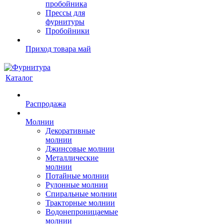
пробойника
Прессы для
фурнитуры
Пробойники
Приход товара май
Каталог
Распродажа
Молнии
Декоративные
молнии
Джинсовые молнии
Металлические
молнии
Потайные молнии
Рулонные молнии
Спиральные молнии
Тракторные молнии
Водонепроницаемые
молнии