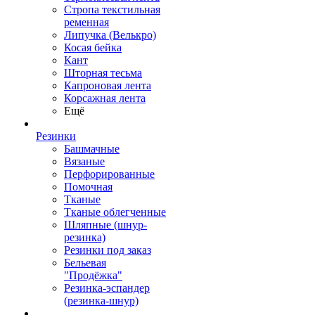
Стропа текстильная
ременная
Липучка (Велькро)
Косая бейка
Кант
Шторная тесьма
Капроновая лента
Корсажная лента
Ещё
Резинки
Башмачные
Вязаные
Перфорированные
Помочная
Тканые
Тканые облегченные
Шляпные (шнур-
резинка)
Резинки под заказ
Бельевая
"Продёжка"
Резинка-эспандер
(резинка-шнур)