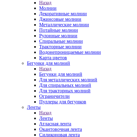
Назад
Молнии
Декоративные молнии
Джинсовые молнии
Металлические молнии
Потайные молнии
Рулонные молнии
Спиральные молнии
Тракторные молнии
Водонепроницаемые молнии
Карта цветов
Бегунки для молний
Назад
Бегунки для молний
Для металлических молний
Для спиральных молний
Для тракторных молний
Ограничители
Пуллеры для бегунков
Ленты
Назад
Ленты
Атласная лента
Окантовочная лента
Силиконовая лента