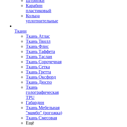
Штрипки
Карабин
пластиковый
Кольца
уплотнительные
Ткани
Ткань Атлас
Ткань Твилл
Ткань Флис
Ткань Таффета
Ткань Таслан
Ткань Сорочечная
Ткань Сетка
Ткань Гретта
Ткань Оксфорд
Ткань Дюспо
Ткань
голографическая
TPU
Габардин
Ткань Мебельная
"мамбо" (рогожка)
Ткань Смесовая
Ещё