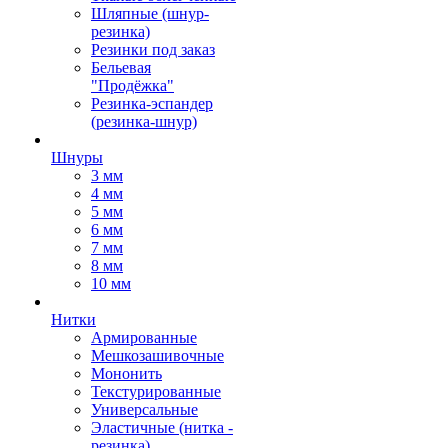
Шляпные (шнур-
резинка)
Резинки под заказ
Бельевая
"Продёжка"
Резинка-эспандер
(резинка-шнур)
Шнуры
3 мм
4 мм
5 мм
6 мм
7 мм
8 мм
10 мм
Нитки
Армированные
Мешкозашивочные
Мононить
Текстурированные
Универсальные
Эластичные (нитка -
резинка)