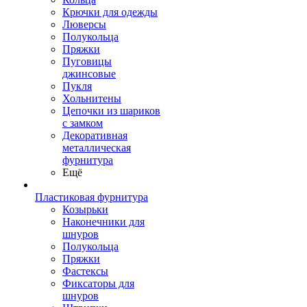
Крючки для одежды
Люверсы
Полукольца
Пряжки
Пуговицы
джинсовые
Пукля
Хольнитены
Цепочки из шариков
с замком
Декоративная
металлическая
фурнитура
Ещё
Пластиковая фурнитура
Козырьки
Наконечники для
шнуров
Полукольца
Пряжки
Фастексы
Фиксаторы для
шнуров