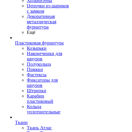
Хольнитены
Цепочки из шариков
с замком
Декоративная
металлическая
фурнитура
Ещё
Пластиковая фурнитура
Козырьки
Наконечники для
шнуров
Полукольца
Пряжки
Фастексы
Фиксаторы для
шнуров
Штрипки
Карабин
пластиковый
Кольца
уплотнительные
Ткани
Ткань Атлас