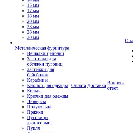
15 мм
17 мм
18 мм
20 мм
23 мм
28 мм
30 мм
О к
Металлическая фурнитура
Вешалки-цепочки
Заготовки для
обтяжки пуговиц
Застежки для
бейсболок
Карабины
Вопрос-
Кнопки для одежды
Оплата
Доставка
ответ
Кольца
Крючки для одежды
Люверсы
Полукольца
Пряжки
Пуговицы
джинсовые
Пукля