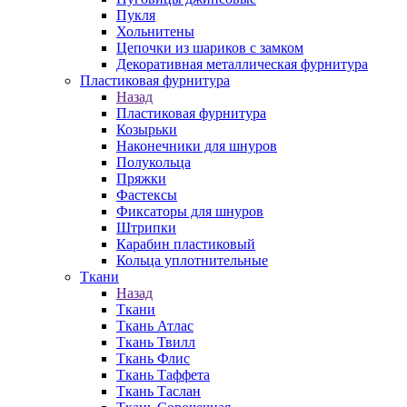
Пукля
Хольнитены
Цепочки из шариков с замком
Декоративная металлическая фурнитура
Пластиковая фурнитура
Назад
Пластиковая фурнитура
Козырьки
Наконечники для шнуров
Полукольца
Пряжки
Фастексы
Фиксаторы для шнуров
Штрипки
Карабин пластиковый
Кольца уплотнительные
Ткани
Назад
Ткани
Ткань Атлас
Ткань Твилл
Ткань Флис
Ткань Таффета
Ткань Таслан