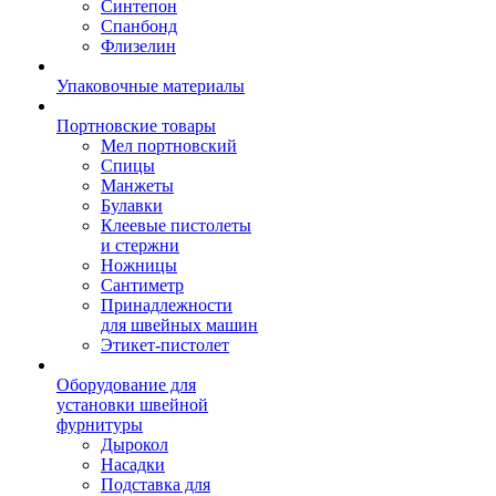
Синтепон
Спанбонд
Флизелин
Упаковочные материалы
Портновские товары
Мел портновский
Спицы
Манжеты
Булавки
Клеевые пистолеты
и стержни
Ножницы
Сантиметр
Принадлежности
для швейных машин
Этикет-пистолет
Оборудование для
установки швейной
фурнитуры
Дырокол
Насадки
Подставка для