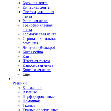
Брючная лента
Киперная лента
Светоотражающая
лента
Репсовая лента
Трансфер клеевая
лента
Термоклеевая лента
Стропа текстильная
ременная
Липучка (Велькро)
Косая бейка
Кант
Шторная тесьма
Капроновая лента
Корсажная лента
Ещё
Резинки
Башмачные
Вязаные
Перфорированные
Помочная
Тканые
Тканые облегченные