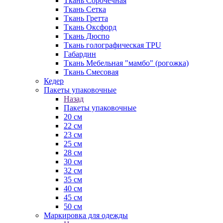
Ткань Сорочечная
Ткань Сетка
Ткань Гретта
Ткань Оксфорд
Ткань Дюспо
Ткань голографическая TPU
Габардин
Ткань Мебельная "мамбо" (рогожка)
Ткань Смесовая
Кедер
Пакеты упаковочные
Назад
Пакеты упаковочные
20 см
22 см
23 см
25 см
28 см
30 см
32 см
35 см
40 см
45 см
50 см
Маркировка для одежды