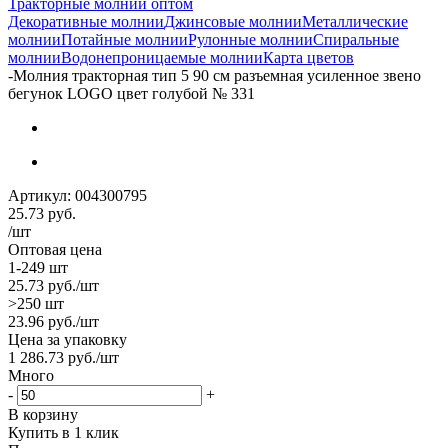
Тракторные молнии оптом
Декоративные молнии
Джинсовые молнии
Металлические
молнии
Потайные молнии
Рулонные молнии
Спиральные
молнии
Водонепроницаемые молнии
Карта цветов
-
Молния тракторная тип 5 90 см разъемная усиленное звено
бегунок LOGO цвет голубой № 331
Артикул:
004300795
25.73
руб.
/шт
Оптовая цена
1-249 шт
25.73
руб.
/шт
>250 шт
23.96
руб.
/шт
Цена за упаковку
1 286.73
руб.
/шт
Много
-
+
В корзину
Купить в 1 клик