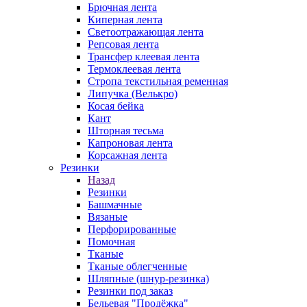
Брючная лента
Киперная лента
Светоотражающая лента
Репсовая лента
Трансфер клеевая лента
Термоклеевая лента
Стропа текстильная ременная
Липучка (Велькро)
Косая бейка
Кант
Шторная тесьма
Капроновая лента
Корсажная лента
Резинки
Назад
Резинки
Башмачные
Вязаные
Перфорированные
Помочная
Тканые
Тканые облегченные
Шляпные (шнур-резинка)
Резинки под заказ
Бельевая "Продёжка"