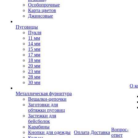
Особопрочные
Карта цветов
Джинсовые
Пуговицы
Пукля
11 мм
14 мм
15 мм
17 мм
18 мм
20 мм
23 мм
28 мм
30 мм
О к
Металлическая фурнитура
Вешалки-цепочки
Заготовки для
обтяжки пуговиц
Застежки для
бейсболок
Карабины
Вопрос-
Кнопки для одежды
Оплата
Доставка
ответ
Кольца