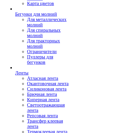
Карта цветов
Бегунки для молний
Для металлических
молний
Для спиральных
молний
Для тракторных
молний
Ограничители
Пуллеры для
бегунков
Ленты
Атласная лента
Окантовочная лента
Силиконовая лента
Брючная лента
Киперная лента
Светоотражающая
лента
Репсовая лента
Трансфер клеевая
лента
Термоклеевая лента