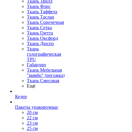
Ткань Твилл
Ткань Флис
Ткань Таффета
Ткань Таслан
Ткань Сорочечная
Ткань Сетка
Ткань Гретта
Ткань Оксфорд
Ткань Дюспо
Ткань
голографическая
TPU
Габардин
Ткань Мебельная
"мамбо" (рогожка)
Ткань Смесовая
Ещё
Кедер
Пакеты упаковочные
20 см
22 см
23 см
25 см