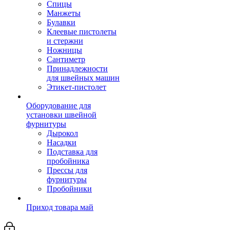
Спицы
Манжеты
Булавки
Клеевые пистолеты
и стержни
Ножницы
Сантиметр
Принадлежности
для швейных машин
Этикет-пистолет
Оборудование для
установки швейной
фурнитуры
Дырокол
Насадки
Подставка для
пробойника
Прессы для
фурнитуры
Пробойники
Приход товара май