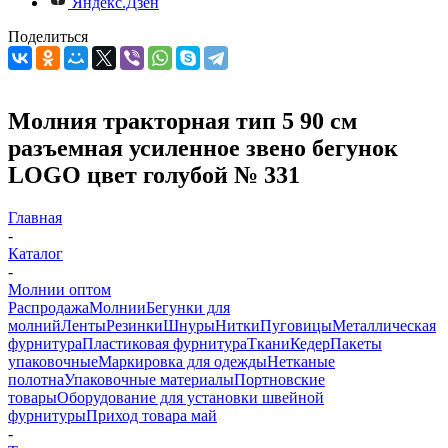
Яндекс.Дзен
Поделиться
Молния тракторная тип 5 90 см
разъемная усиленное звено бегунок
LOGO цвет голубой № 331
Главная
-
Каталог
-
Молнии оптом
Распродажа
Молнии
Бегунки для
молний
Ленты
Резинки
Шнуры
Нитки
Пуговицы
Металлическая
фурнитура
Пластиковая фурнитура
Ткани
Кедер
Пакеты
упаковочные
Маркировка для одежды
Нетканые
полотна
Упаковочные материалы
Портновские
товары
Оборудование для установки швейной
фурнитуры
Приход товара май
-