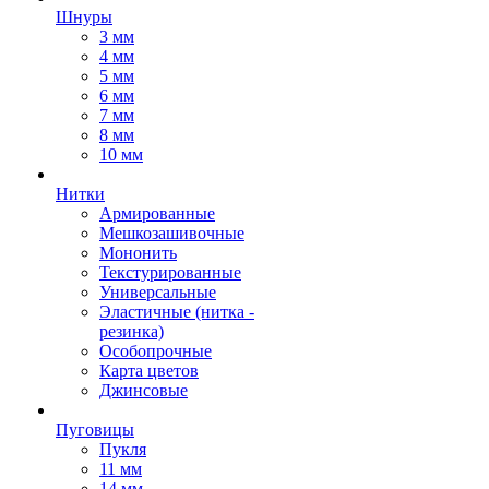
Шнуры
3 мм
4 мм
5 мм
6 мм
7 мм
8 мм
10 мм
Нитки
Армированные
Мешкозашивочные
Мононить
Текстурированные
Универсальные
Эластичные (нитка -
резинка)
Особопрочные
Карта цветов
Джинсовые
Пуговицы
Пукля
11 мм
14 мм