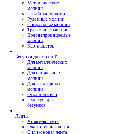
Металлические
молнии
Потайные молнии
Рулонные молнии
Спиральные молнии
Тракторные молнии
Водонепроницаемые
молнии
Карта цветов
Бегунки для молний
Для металлических
молний
Для спиральных
молний
Для тракторных
молний
Ограничители
Пуллеры для
бегунков
Ленты
Атласная лента
Окантовочная лента
Силиконовая лента