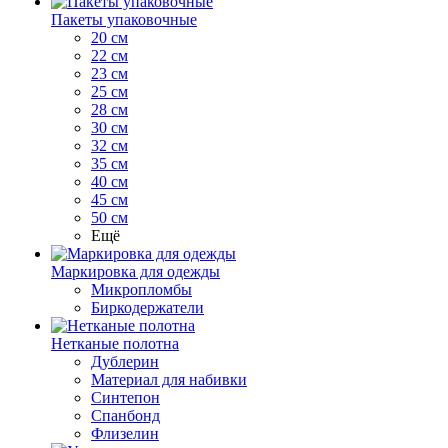
Пакеты упаковочные
20 см
22 см
23 см
25 см
28 см
30 см
32 см
35 см
40 см
45 см
50 см
Ещё
Маркировка для одежды
Микропломбы
Биркодержатели
Нетканые полотна
Дублерин
Материал для набивки
Синтепон
Спанбонд
Флизелин