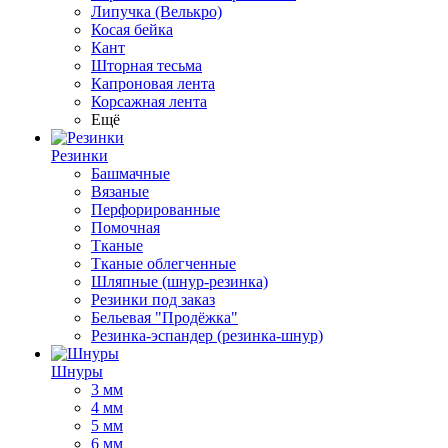
Липучка (Велькро)
Косая бейка
Кант
Шторная тесьма
Капроновая лента
Корсажная лента
Ещё
Резинки
Башмачные
Вязаные
Перфорированные
Помочная
Тканые
Тканые облегченные
Шляпные (шнур-резинка)
Резинки под заказ
Бельевая "Продёжка"
Резинка-эспандер (резинка-шнур)
Шнуры
3 мм
4 мм
5 мм
6 мм