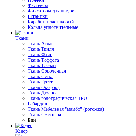
Фастексы
Фиксаторы для шнуров
Штрипки
Карабин пластиковый
Кольца уплотнительные
Ткани
Ткань Атлас
Ткань Твилл
Ткань Флис
Ткань Таффета
Ткань Таслан
Ткань Сорочечная
Ткань Сетка
Ткань Гретта
Ткань Оксфорд
Ткань Дюспо
Ткань голографическая TPU
Габардин
Ткань Мебельная "мамбо" (рогожка)
Ткань Смесовая
Ещё
Кедер