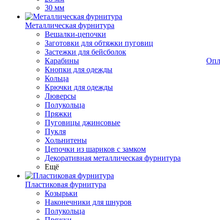
30 мм
Металлическая фурнитура
Вешалки-цепочки
Заготовки для обтяжки пуговиц
Застежки для бейсболок
Карабины
Опл
Кнопки для одежды
Кольца
Крючки для одежды
Люверсы
Полукольца
Пряжки
Пуговицы джинсовые
Пукля
Хольнитены
Цепочки из шариков с замком
Декоративная металлическая фурнитура
Ещё
Пластиковая фурнитура
Козырьки
Наконечники для шнуров
Полукольца
Пряжки