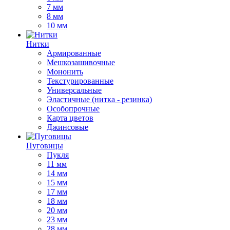
7 мм
8 мм
10 мм
Нитки
Армированные
Мешкозашивочные
Мононить
Текстурированные
Универсальные
Эластичные (нитка - резинка)
Особопрочные
Карта цветов
Джинсовые
Пуговицы
Пукля
11 мм
14 мм
15 мм
17 мм
18 мм
20 мм
23 мм
28 мм