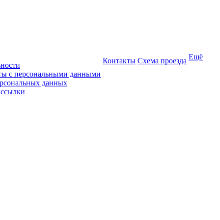
Ещё
Контакты
Схема проезда
ьности
оты с персональными данными
ерсональных данных
ассылки