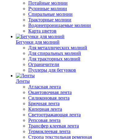
Потайные молнии
Рулонные молнии
Спиральные молнии
Тракторные молнии
Водонепроницаемые молнии
Карта цветов
Бегунки для молний
Для металлических молний
Для спиральных молний
Для тракторных молний
Ограничители
Пуллеры для бегунков
Ленты
Атласная лента
Окантовочная лента
Силиконовая лента
Брючная лента
Киперная лента
Светоотражающая лента
Репсовая лента
Трансфер клеевая лента
Термоклеевая лента
Стропа текстильная ременная