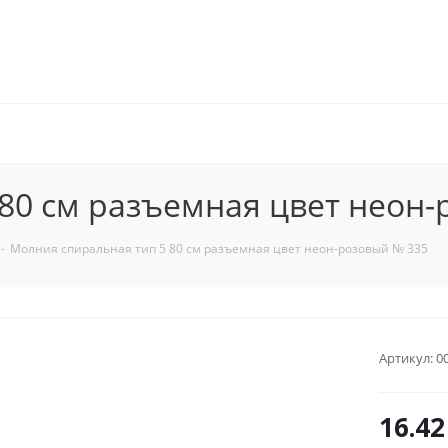
80 см разъемная цвет неон
-
Молния спиральная тип 5 80 см разъемная цвет неон-розовый № 335
Артикул:
0
16.42