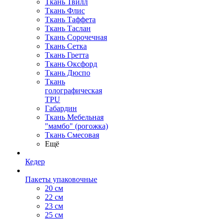
Ткань Твилл
Ткань Флис
Ткань Таффета
Ткань Таслан
Ткань Сорочечная
Ткань Сетка
Ткань Гретта
Ткань Оксфорд
Ткань Дюспо
Ткань
голографическая
TPU
Габардин
Ткань Мебельная
"мамбо" (рогожка)
Ткань Смесовая
Ещё
Кедер
Пакеты упаковочные
20 см
22 см
23 см
25 см