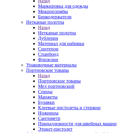
Назад
Маркировка для одежды
Микропломбы
Биркодержатели
Нетканые полотна
Назад
Нетканые полотна
Дублерин
Материал для набивки
Синтепон
Спанбонд
Флизелин
Упаковочные материалы
Портновские товары
Назад
Портновские товары
Мел портновский
Спицы
Манжеты
Булавки
Клеевые пистолеты и стержни
Ножницы
Сантиметр
Принадлежности для швейных машин
Этикет-пистолет