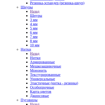
Резинка-эспандер (резинка-шнур)
Шнуры
Назад
Шнуры
3 мм
4 мм
5 мм
6 мм
7 мм
8 мм
10 мм
Нитки
Назад
Нитки
Армированные
Мешкозашивочные
Мононить
Текстурированные
Универсальные
Эластичные (нитка - резинка)
Особопрочные
Карта цветов
Джинсовые
Пуговицы
Назад