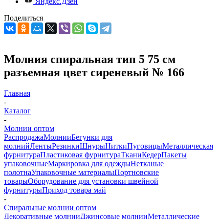
Яндекс.Дзен
Поделиться
Молния спиральная тип 5 75 см
разъемная цвет сиреневый № 166
Главная
-
Каталог
-
Молнии оптом
Распродажа
Молнии
Бегунки для
молний
Ленты
Резинки
Шнуры
Нитки
Пуговицы
Металлическая
фурнитура
Пластиковая фурнитура
Ткани
Кедер
Пакеты
упаковочные
Маркировка для одежды
Нетканые
полотна
Упаковочные материалы
Портновские
товары
Оборудование для установки швейной
фурнитуры
Приход товара май
-
Спиральные молнии оптом
Декоративные молнии
Джинсовые молнии
Металлические