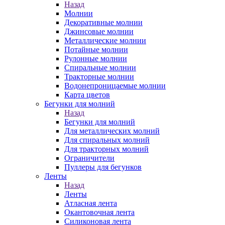
Назад
Молнии
Декоративные молнии
Джинсовые молнии
Металлические молнии
Потайные молнии
Рулонные молнии
Спиральные молнии
Тракторные молнии
Водонепроницаемые молнии
Карта цветов
Бегунки для молний
Назад
Бегунки для молний
Для металлических молний
Для спиральных молний
Для тракторных молний
Ограничители
Пуллеры для бегунков
Ленты
Назад
Ленты
Атласная лента
Окантовочная лента
Силиконовая лента