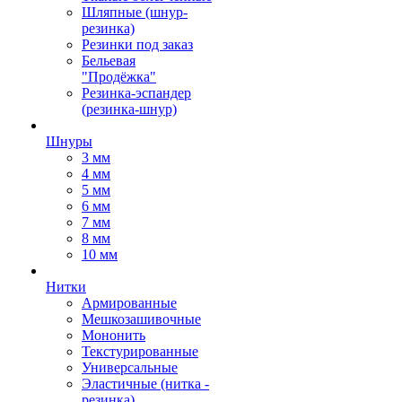
Шляпные (шнур-
резинка)
Резинки под заказ
Бельевая
"Продёжка"
Резинка-эспандер
(резинка-шнур)
Шнуры
3 мм
4 мм
5 мм
6 мм
7 мм
8 мм
10 мм
Нитки
Армированные
Мешкозашивочные
Мононить
Текстурированные
Универсальные
Эластичные (нитка -
резинка)