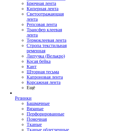
Брючная лента
Киперная лента
Светоотражающая
лента
Репсовая лента
Трансфер клеевая
лента
Термоклеевая лента
Стропа текстильная
ременная
Липучка (Велькро)
Косая бейка
Кант
Шторная тесьма
Капроновая лента
Корсажная лента
Ещё
Резинки
Башмачные
Вязаные
Перфорированные
Помочная
Тканые
Тканые облегченные