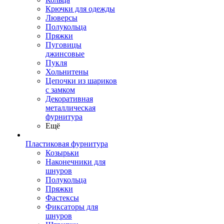
Крючки для одежды
Люверсы
Полукольца
Пряжки
Пуговицы
джинсовые
Пукля
Хольнитены
Цепочки из шариков
с замком
Декоративная
металлическая
фурнитура
Ещё
Пластиковая фурнитура
Козырьки
Наконечники для
шнуров
Полукольца
Пряжки
Фастексы
Фиксаторы для
шнуров