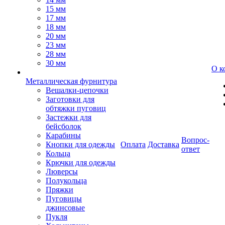
15 мм
17 мм
18 мм
20 мм
23 мм
28 мм
30 мм
О к
Металлическая фурнитура
Вешалки-цепочки
Заготовки для
обтяжки пуговиц
Застежки для
бейсболок
Карабины
Вопрос-
Кнопки для одежды
Оплата
Доставка
ответ
Кольца
Крючки для одежды
Люверсы
Полукольца
Пряжки
Пуговицы
джинсовые
Пукля