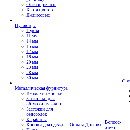
Особопрочные
Карта цветов
Джинсовые
Пуговицы
Пукля
11 мм
14 мм
15 мм
17 мм
18 мм
20 мм
23 мм
28 мм
30 мм
О к
Металлическая фурнитура
Вешалки-цепочки
Заготовки для
обтяжки пуговиц
Застежки для
бейсболок
Карабины
Вопрос-
Кнопки для одежды
Оплата
Доставка
ответ
Кольца