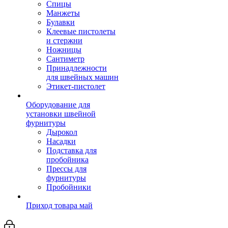
Спицы
Манжеты
Булавки
Клеевые пистолеты
и стержни
Ножницы
Сантиметр
Принадлежности
для швейных машин
Этикет-пистолет
Оборудование для
установки швейной
фурнитуры
Дырокол
Насадки
Подставка для
пробойника
Прессы для
фурнитуры
Пробойники
Приход товара май