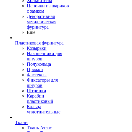
Хольнитены
Цепочки из шариков
с замком
Декоративная
металлическая
фурнитура
Ещё
Пластиковая фурнитура
Козырьки
Наконечники для
шнуров
Полукольца
Пряжки
Фастексы
Фиксаторы для
шнуров
Штрипки
Карабин
пластиковый
Кольца
уплотнительные
Ткани
Ткань Атлас