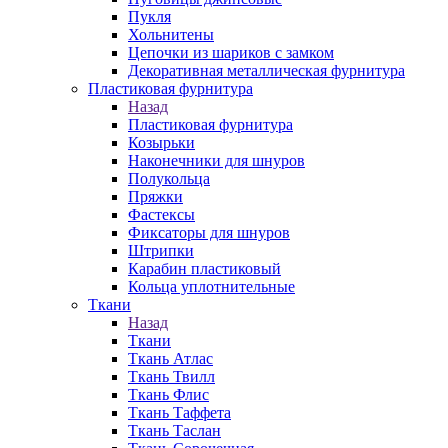
Пукля
Хольнитены
Цепочки из шариков с замком
Декоративная металлическая фурнитура
Пластиковая фурнитура
Назад
Пластиковая фурнитура
Козырьки
Наконечники для шнуров
Полукольца
Пряжки
Фастексы
Фиксаторы для шнуров
Штрипки
Карабин пластиковый
Кольца уплотнительные
Ткани
Назад
Ткани
Ткань Атлас
Ткань Твилл
Ткань Флис
Ткань Таффета
Ткань Таслан