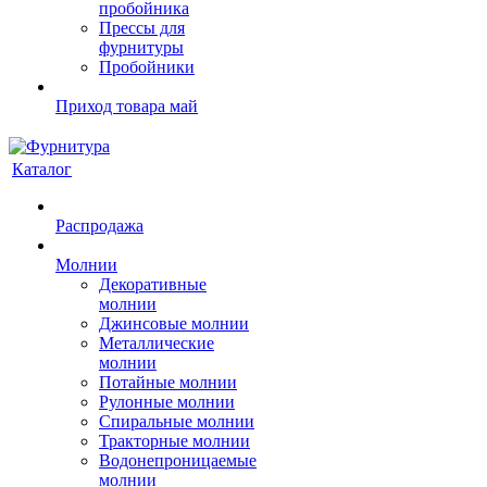
пробойника
Прессы для
фурнитуры
Пробойники
Приход товара май
Каталог
Распродажа
Молнии
Декоративные
молнии
Джинсовые молнии
Металлические
молнии
Потайные молнии
Рулонные молнии
Спиральные молнии
Тракторные молнии
Водонепроницаемые
молнии