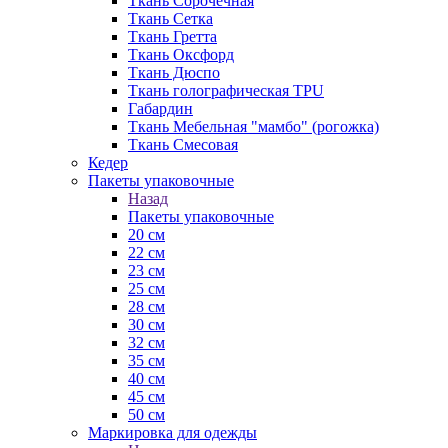
Ткань Сорочечная
Ткань Сетка
Ткань Гретта
Ткань Оксфорд
Ткань Дюспо
Ткань голографическая TPU
Габардин
Ткань Мебельная "мамбо" (рогожка)
Ткань Смесовая
Кедер
Пакеты упаковочные
Назад
Пакеты упаковочные
20 см
22 см
23 см
25 см
28 см
30 см
32 см
35 см
40 см
45 см
50 см
Маркировка для одежды