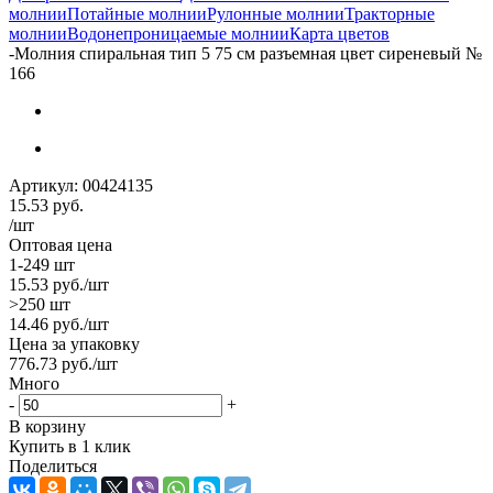
молнии
Потайные молнии
Рулонные молнии
Тракторные
молнии
Водонепроницаемые молнии
Карта цветов
-
Молния спиральная тип 5 75 см разъемная цвет сиреневый №
166
Артикул:
00424135
15.53
руб.
/шт
Оптовая цена
1-249 шт
15.53
руб.
/шт
>250 шт
14.46
руб.
/шт
Цена за упаковку
776.73
руб.
/шт
Много
-
+
В корзину
Купить в 1 клик
Поделиться