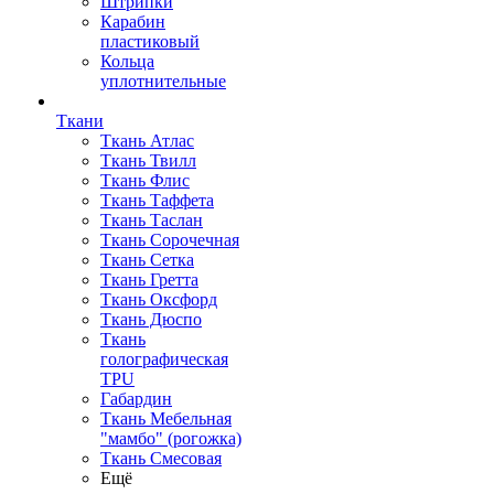
Штрипки
Карабин
пластиковый
Кольца
уплотнительные
Ткани
Ткань Атлас
Ткань Твилл
Ткань Флис
Ткань Таффета
Ткань Таслан
Ткань Сорочечная
Ткань Сетка
Ткань Гретта
Ткань Оксфорд
Ткань Дюспо
Ткань
голографическая
TPU
Габардин
Ткань Мебельная
"мамбо" (рогожка)
Ткань Смесовая
Ещё