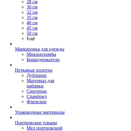
28 см
30 см
32 см
35 см
40 см
45 см
50 см
Ещё
Маркировка для одежды
Микропломбы
Биркодержатели
Нетканые полотна
Дублерин
Материал для
набивки
Синтепон
Спанбонд
Флизелин
Упаковочные материалы
Портновские товары
Мел портновский