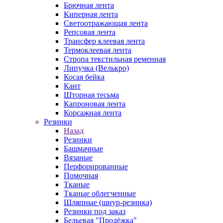
Брючная лента
Киперная лента
Светоотражающая лента
Репсовая лента
Трансфер клеевая лента
Термоклеевая лента
Стропа текстильная ременная
Липучка (Велькро)
Косая бейка
Кант
Шторная тесьма
Капроновая лента
Корсажная лента
Резинки
Назад
Резинки
Башмачные
Вязаные
Перфорированные
Помочная
Тканые
Тканые облегченные
Шляпные (шнур-резинка)
Резинки под заказ
Бельевая "Продёжка"