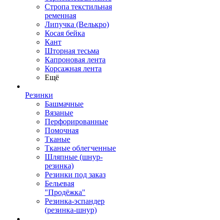
Стропа текстильная
ременная
Липучка (Велькро)
Косая бейка
Кант
Шторная тесьма
Капроновая лента
Корсажная лента
Ещё
Резинки
Башмачные
Вязаные
Перфорированные
Помочная
Тканые
Тканые облегченные
Шляпные (шнур-
резинка)
Резинки под заказ
Бельевая
"Продёжка"
Резинка-эспандер
(резинка-шнур)