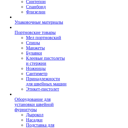
Синтепон
Спанбонд
Флизелин
Упаковочные материалы
Портновские товары
Мел портновский
Спицы
Манжеты
Булавки
Клеевые пистолеты
и стержни
Ножницы
Сантиметр
Принадлежности
для швейных машин
Этикет-пистолет
Оборудование для
установки швейной
фурнитуры
Дырокол
Насадки
Подставка для