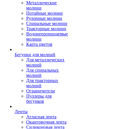
Металлические
молнии
Потайные молнии
Рулонные молнии
Спиральные молнии
Тракторные молнии
Водонепроницаемые
молнии
Карта цветов
Бегунки для молний
Для металлических
молний
Для спиральных
молний
Для тракторных
молний
Ограничители
Пуллеры для
бегунков
Ленты
Атласная лента
Окантовочная лента
Силиконовая лента