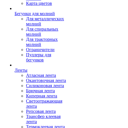
Карта цветов
Бегунки для молний
Для металлических
молний
Для спиральных
молний
Для тракторных
молний
Ограничители
Пуллеры для
бегунков
Ленты
Атласная лента
Окантовочная лента
Силиконовая лента
Брючная лента
Киперная лента
Светоотражающая
лента
Репсовая лента
Трансфер клеевая
лента
Термоклеевая лента