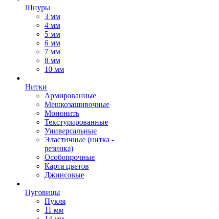
Шнуры
3 мм
4 мм
5 мм
6 мм
7 мм
8 мм
10 мм
Нитки
Армированные
Мешкозашивочные
Мононить
Текстурированные
Универсальные
Эластичные (нитка -
резинка)
Особопрочные
Карта цветов
Джинсовые
Пуговицы
Пукля
11 мм
14 мм