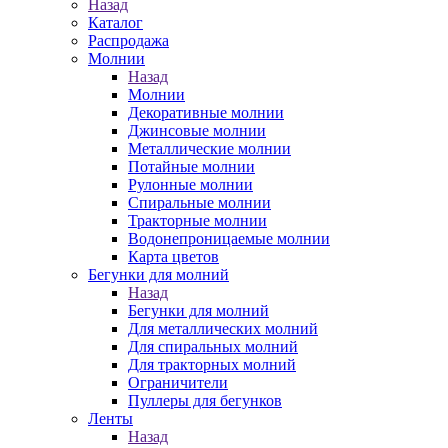
Назад
Каталог
Распродажа
Молнии
Назад
Молнии
Декоративные молнии
Джинсовые молнии
Металлические молнии
Потайные молнии
Рулонные молнии
Спиральные молнии
Тракторные молнии
Водонепроницаемые молнии
Карта цветов
Бегунки для молний
Назад
Бегунки для молний
Для металлических молний
Для спиральных молний
Для тракторных молний
Ограничители
Пуллеры для бегунков
Ленты
Назад