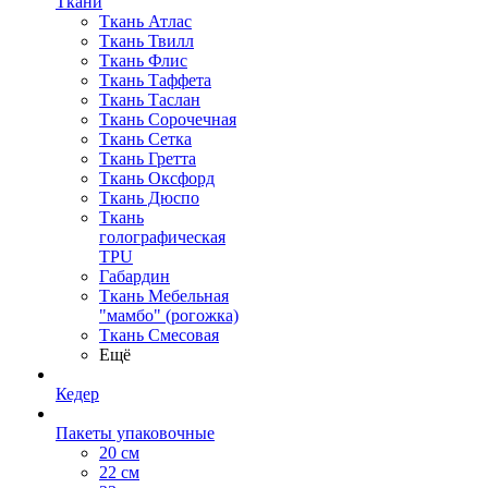
Ткани
Ткань Атлас
Ткань Твилл
Ткань Флис
Ткань Таффета
Ткань Таслан
Ткань Сорочечная
Ткань Сетка
Ткань Гретта
Ткань Оксфорд
Ткань Дюспо
Ткань
голографическая
TPU
Габардин
Ткань Мебельная
"мамбо" (рогожка)
Ткань Смесовая
Ещё
Кедер
Пакеты упаковочные
20 см
22 см