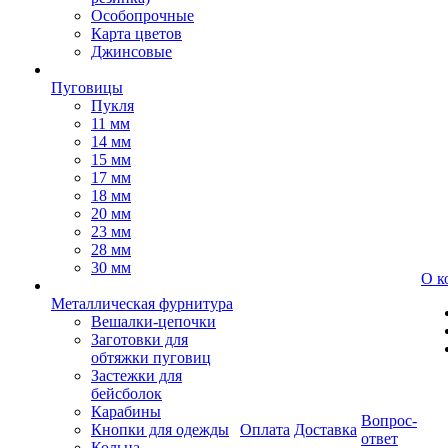
Особопрочные
Карта цветов
Джинсовые
Пуговицы
Пукля
11 мм
14 мм
15 мм
17 мм
18 мм
20 мм
23 мм
28 мм
30 мм
О к
Металлическая фурнитура
Вешалки-цепочки
Заготовки для
обтяжки пуговиц
Застежки для
бейсболок
Карабины
Вопрос-
Кнопки для одежды
Оплата
Доставка
ответ
Кольца