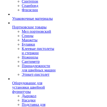
Синтепон
Спанбонд
Флизелин
Упаковочные материалы
Портновские товары
Мел портновский
Спицы
Манжеты
Булавки
Клеевые пистолеты
и стержни
Ножницы
Сантиметр
Принадлежности
для швейных машин
Этикет-пистолет
Оборудование для
установки швейной
фурнитуры
Дырокол
Насадки
Подставка для