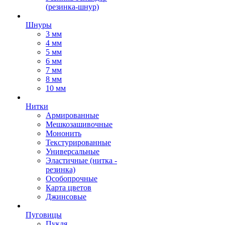
(резинка-шнур)
Шнуры
3 мм
4 мм
5 мм
6 мм
7 мм
8 мм
10 мм
Нитки
Армированные
Мешкозашивочные
Мононить
Текстурированные
Универсальные
Эластичные (нитка -
резинка)
Особопрочные
Карта цветов
Джинсовые
Пуговицы
Пукля