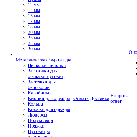
11 мм
14 мм
15 мм
17 мм
18 мм
20 мм
23 мм
28 мм
30 мм
О к
Металлическая фурнитура
Вешалки-цепочки
Заготовки для
обтяжки пуговиц
Застежки для
бейсболок
Карабины
Вопрос-
Кнопки для одежды
Оплата
Доставка
ответ
Кольца
Крючки для одежды
Люверсы
Полукольца
Пряжки
Пуговицы
джинсовые