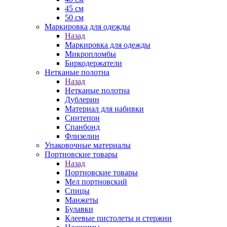
45 см
50 см
Маркировка для одежды
Назад
Маркировка для одежды
Микропломбы
Биркодержатели
Нетканые полотна
Назад
Нетканые полотна
Дублерин
Материал для набивки
Синтепон
Спанбонд
Флизелин
Упаковочные материалы
Портновские товары
Назад
Портновские товары
Мел портновский
Спицы
Манжеты
Булавки
Клеевые пистолеты и стержни