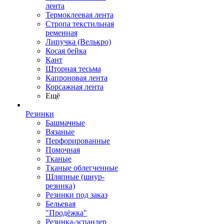
лента
Термоклеевая лента
Стропа текстильная
ременная
Липучка (Велькро)
Косая бейка
Кант
Шторная тесьма
Капроновая лента
Корсажная лента
Ещё
Резинки
Башмачные
Вязаные
Перфорированные
Помочная
Тканые
Тканые облегченные
Шляпные (шнур-
резинка)
Резинки под заказ
Бельевая
"Продёжка"
Резинка-эспандер