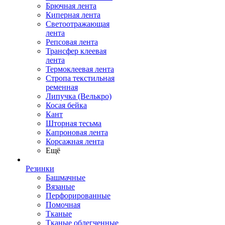
Брючная лента
Киперная лента
Светоотражающая
лента
Репсовая лента
Трансфер клеевая
лента
Термоклеевая лента
Стропа текстильная
ременная
Липучка (Велькро)
Косая бейка
Кант
Шторная тесьма
Капроновая лента
Корсажная лента
Ещё
Резинки
Башмачные
Вязаные
Перфорированные
Помочная
Тканые
Тканые облегченные