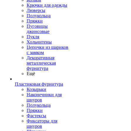
Крючки для одежды
Люверсы
Полукольца
Пряжки
Пуговицы
джинсовые
Пукля
Хольнитены
Цепочки из шариков
с замком
Декоративная
металлическая
фурнитура
Ещё
Пластиковая фурнитура
Козырьки
Наконечники для
шнуров
Полукольца
Пряжки
Фастексы
Фиксаторы для
шнуров