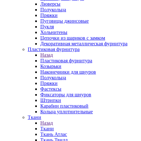
Люверсы
Полукольца
Пряжки
Пуговицы джинсовые
Пукля
Хольнитены
Цепочки из шариков с замком
Декоративная металлическая фурнитура
Пластиковая фурнитура
Назад
Пластиковая фурнитура
Козырьки
Наконечники для шнуров
Полукольца
Пряжки
Фастексы
Фиксаторы для шнуров
Штрипки
Карабин пластиковый
Кольца уплотнительные
Ткани
Назад
Ткани
Ткань Атлас
Ткань Твилл