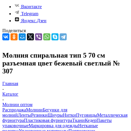
Вконтакте
Telegram
Яндекс.Дзен
Поделиться
Молния спиральная тип 5 70 см
разъемная цвет бежевый светлый №
307
Главная
-
Каталог
-
Молнии оптом
Распродажа
Молнии
Бегунки для
молний
Ленты
Резинки
Шнуры
Нитки
Пуговицы
Металлическая
фурнитура
Пластиковая фурнитура
Ткани
Кедер
Пакеты
упаковочные
Маркировка для одежды
Нетканые
полотна
Упаковочные материалы
Портновские