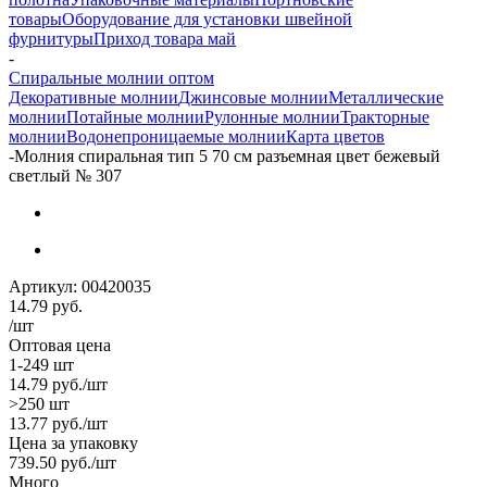
товары
Оборудование для установки швейной
фурнитуры
Приход товара май
-
Спиральные молнии оптом
Декоративные молнии
Джинсовые молнии
Металлические
молнии
Потайные молнии
Рулонные молнии
Тракторные
молнии
Водонепроницаемые молнии
Карта цветов
-
Молния спиральная тип 5 70 см разъемная цвет бежевый
светлый № 307
Артикул:
00420035
14.79
руб.
/шт
Оптовая цена
1-249 шт
14.79
руб.
/шт
>250 шт
13.77
руб.
/шт
Цена за упаковку
739.50
руб.
/шт
Много