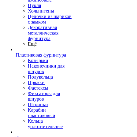
Пукля
Хольнитены
Цепочки из шариков
с замком
Декоративная
металлическая
фурнитура
Ещё
Пластиковая фурнитура
Козырьки
Наконечники для
шнуров
Полукольца
Пряжки
Фастексы
Фиксаторы для
шнуров
Штрипки
Карабин
пластиковый
Кольца
уплотнительные