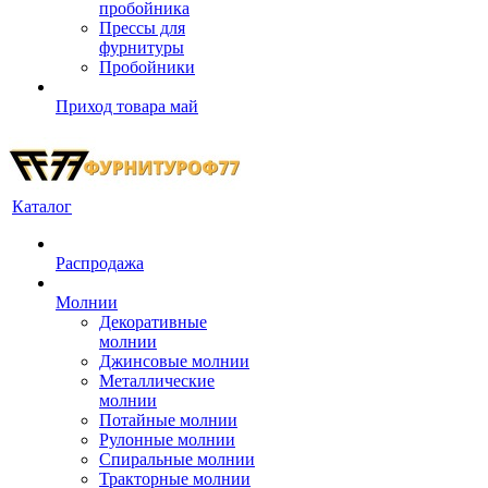
пробойника
Прессы для
фурнитуры
Пробойники
Приход товара май
Каталог
Распродажа
Молнии
Декоративные
молнии
Джинсовые молнии
Металлические
молнии
Потайные молнии
Рулонные молнии
Спиральные молнии
Тракторные молнии