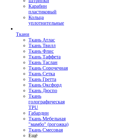
Штрипки
Карабин
пластиковый
Кольца
уплотнительные
Ткани
Ткань Атлас
Ткань Твилл
Ткань Флис
Ткань Таффета
Ткань Таслан
Ткань Сорочечная
Ткань Сетка
Ткань Гретта
Ткань Оксфорд
Ткань Дюспо
Ткань
голографическая
TPU
Габардин
Ткань Мебельная
"мамбо" (рогожка)
Ткань Смесовая
Ещё