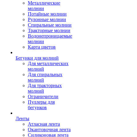
Металлические
молнии
Потайные молнии
Рулонные молнии
Спиральные молнии
Тракторные молнии
Водонепроницаемые
молнии
Карта цветов
Бегунки для молний
Для металлических
молний
Для спиральных
молний
Для тракторных
молний
Ограничители
Пуллеры для
бегунков
Ленты
Атласная лента
Окантовочная лента
Силиконовая лента