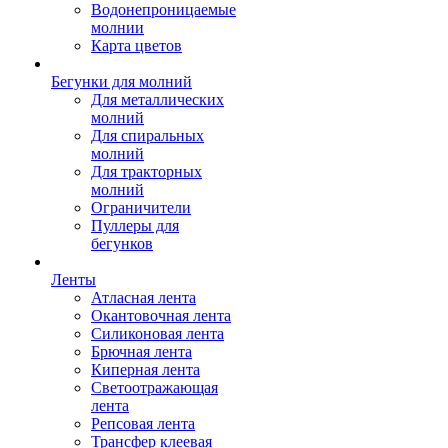
Водонепроницаемые
молнии
Карта цветов
Бегунки для молний
Для металлических
молний
Для спиральных
молний
Для тракторных
молний
Ограничители
Пуллеры для
бегунков
Ленты
Атласная лента
Окантовочная лента
Силиконовая лента
Брючная лента
Киперная лента
Светоотражающая
лента
Репсовая лента
Трансфер клеевая