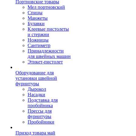
Портновские товары
Мел портновский
Спицы
Манжеты
Булавки
Клеевые пистолеты
и стержни
Ножницы
Сантиметр
Принадлежности
для швейных машин
Этикет-пистолет
Оборудование для
установки швейной
фурнитуры
Дырокол
Насадки
Подставка для
пробойника
Прессы для
фурнитуры
Пробойники
Приход товара май