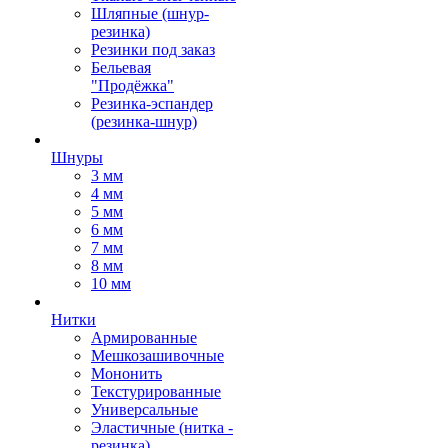
Шляпные (шнур-
резинка)
Резинки под заказ
Бельевая
"Продёжка"
Резинка-эспандер
(резинка-шнур)
Шнуры
3 мм
4 мм
5 мм
6 мм
7 мм
8 мм
10 мм
Нитки
Армированные
Мешкозашивочные
Мононить
Текстурированные
Универсальные
Эластичные (нитка -
резинка)