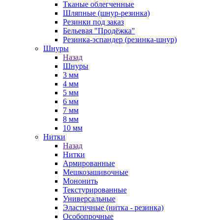
Тканые облегченные
Шляпные (шнур-резинка)
Резинки под заказ
Бельевая "Продёжка"
Резинка-эспандер (резинка-шнур)
Шнуры
Назад
Шнуры
3 мм
4 мм
5 мм
6 мм
7 мм
8 мм
10 мм
Нитки
Назад
Нитки
Армированные
Мешкозашивочные
Мононить
Текстурированные
Универсальные
Эластичные (нитка - резинка)
Особопрочные