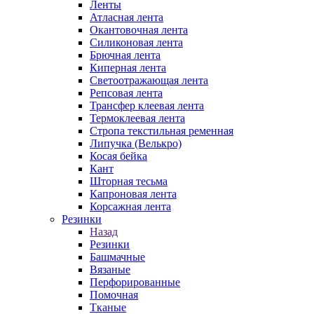
Ленты
Атласная лента
Окантовочная лента
Силиконовая лента
Брючная лента
Киперная лента
Светоотражающая лента
Репсовая лента
Трансфер клеевая лента
Термоклеевая лента
Стропа текстильная ременная
Липучка (Велькро)
Косая бейка
Кант
Шторная тесьма
Капроновая лента
Корсажная лента
Резинки
Назад
Резинки
Башмачные
Вязаные
Перфорированные
Помочная
Тканые