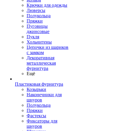
Крючки для одежды
Люверсы
Полукольца
Пряжки
Пуговицы
джинсовые
Пукля
Хольнитены
Цепочки из шариков
с замком
Декоративная
металлическая
фурнитура
Ещё
Пластиковая фурнитура
Козырьки
Наконечники для
шнуров
Полукольца
Пряжки
Фастексы
Фиксаторы для
шнуров