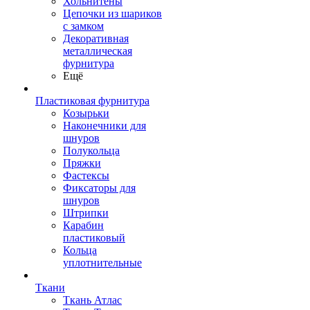
Хольнитены
Цепочки из шариков
с замком
Декоративная
металлическая
фурнитура
Ещё
Пластиковая фурнитура
Козырьки
Наконечники для
шнуров
Полукольца
Пряжки
Фастексы
Фиксаторы для
шнуров
Штрипки
Карабин
пластиковый
Кольца
уплотнительные
Ткани
Ткань Атлас