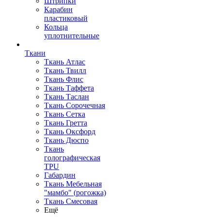
Штрипки
Карабин
пластиковый
Кольца
уплотнительные
Ткани
Ткань Атлас
Ткань Твилл
Ткань Флис
Ткань Таффета
Ткань Таслан
Ткань Сорочечная
Ткань Сетка
Ткань Гретта
Ткань Оксфорд
Ткань Дюспо
Ткань
голографическая
TPU
Габардин
Ткань Мебельная
"мамбо" (рогожка)
Ткань Смесовая
Ещё