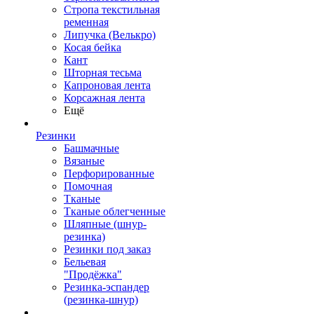
Стропа текстильная
ременная
Липучка (Велькро)
Косая бейка
Кант
Шторная тесьма
Капроновая лента
Корсажная лента
Ещё
Резинки
Башмачные
Вязаные
Перфорированные
Помочная
Тканые
Тканые облегченные
Шляпные (шнур-
резинка)
Резинки под заказ
Бельевая
"Продёжка"
Резинка-эспандер
(резинка-шнур)