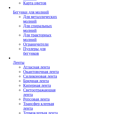
Карта цветов
Бегунки для молний
Для металлических
молний
Для спиральных
молний
Для тракторных
молний
Ограничители
Пуллеры для
бегунков
Ленты
Атласная лента
Окантовочная лента
Силиконовая лента
Брючная лента
Киперная лента
Светоотражающая
лента
Репсовая лента
Трансфер клеевая
лента
Термоклеевая лента