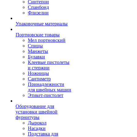
Синтепон
Спанбонд
Флизелин
Упаковочные материалы
Портновские товары
Мел портновский
Спицы
Манжеты
Булавки
Клеевые пистолеты
и стержни
Ножницы
Сантиметр
Принадлежности
для швейных машин
Этикет-пистолет
Оборудование для
установки швейной
фурнитуры
Дырокол
Насадки
Подставка для