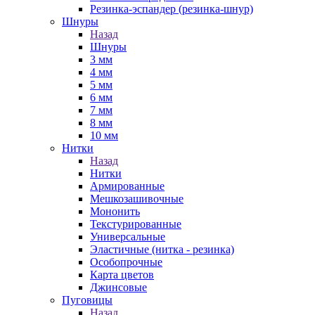
Резинка-эспандер (резинка-шнур)
Шнуры
Назад
Шнуры
3 мм
4 мм
5 мм
6 мм
7 мм
8 мм
10 мм
Нитки
Назад
Нитки
Армированные
Мешкозашивочные
Мононить
Текстурированные
Универсальные
Эластичные (нитка - резинка)
Особопрочные
Карта цветов
Джинсовые
Пуговицы
Назад