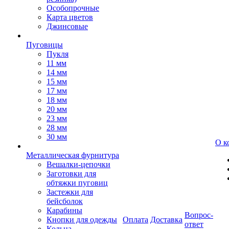
Особопрочные
Карта цветов
Джинсовые
Пуговицы
Пукля
11 мм
14 мм
15 мм
17 мм
18 мм
20 мм
23 мм
28 мм
30 мм
О к
Металлическая фурнитура
Вешалки-цепочки
Заготовки для
обтяжки пуговиц
Застежки для
бейсболок
Карабины
Вопрос-
Кнопки для одежды
Оплата
Доставка
ответ
Кольца