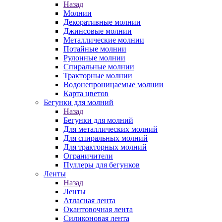
Назад
Молнии
Декоративные молнии
Джинсовые молнии
Металлические молнии
Потайные молнии
Рулонные молнии
Спиральные молнии
Тракторные молнии
Водонепроницаемые молнии
Карта цветов
Бегунки для молний
Назад
Бегунки для молний
Для металлических молний
Для спиральных молний
Для тракторных молний
Ограничители
Пуллеры для бегунков
Ленты
Назад
Ленты
Атласная лента
Окантовочная лента
Силиконовая лента