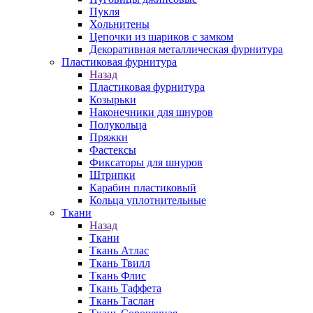
Пукля
Хольнитены
Цепочки из шариков с замком
Декоративная металлическая фурнитура
Пластиковая фурнитура
Назад
Пластиковая фурнитура
Козырьки
Наконечники для шнуров
Полукольца
Пряжки
Фастексы
Фиксаторы для шнуров
Штрипки
Карабин пластиковый
Кольца уплотнительные
Ткани
Назад
Ткани
Ткань Атлас
Ткань Твилл
Ткань Флис
Ткань Таффета
Ткань Таслан