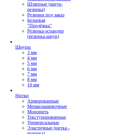
Шляпные (шнур-
резинка)
Резинки под заказ
Бельевая
"Продёжка"
Резинка-эспандер
(резинка-шнур)
Шнуры
3 мм
4 мм
5 мм
6 мм
7 мм
8 мм
10 мм
Нитки
Армированные
Мешкозашивочные
Мононить
Текстурированные
Универсальные
Эластичные (нитка -
резинка)