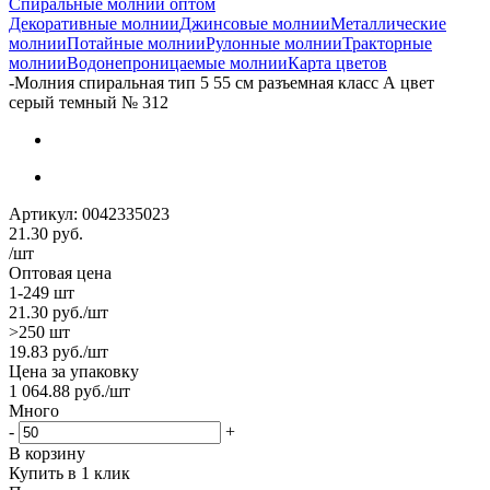
Спиральные молнии оптом
Декоративные молнии
Джинсовые молнии
Металлические
молнии
Потайные молнии
Рулонные молнии
Тракторные
молнии
Водонепроницаемые молнии
Карта цветов
-
Молния спиральная тип 5 55 см разъемная класс А цвет
серый темный № 312
Артикул:
0042335023
21.30
руб.
/шт
Оптовая цена
1-249 шт
21.30
руб.
/шт
>250 шт
19.83
руб.
/шт
Цена за упаковку
1 064.88
руб.
/шт
Много
-
+
В корзину
Купить в 1 клик