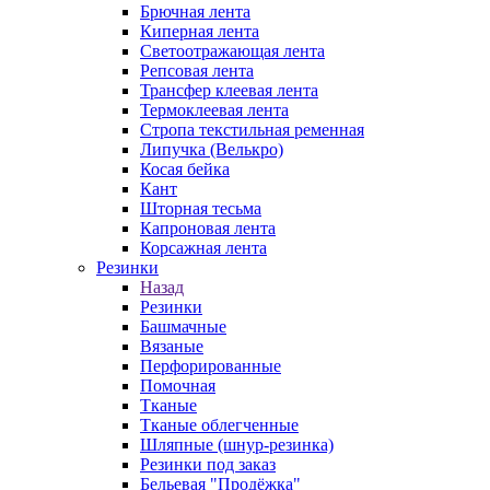
Брючная лента
Киперная лента
Светоотражающая лента
Репсовая лента
Трансфер клеевая лента
Термоклеевая лента
Стропа текстильная ременная
Липучка (Велькро)
Косая бейка
Кант
Шторная тесьма
Капроновая лента
Корсажная лента
Резинки
Назад
Резинки
Башмачные
Вязаные
Перфорированные
Помочная
Тканые
Тканые облегченные
Шляпные (шнур-резинка)
Резинки под заказ
Бельевая "Продёжка"