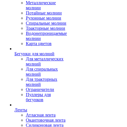
Металлические
молнии
Потайные молнии
Рулонные молнии
Спиральные молнии
Тракторные молнии
Водонепроницаемые
молнии
Карта цветов
Бегунки для молний
Для металлических
молний
Для спиральных
молний
Для тракторных
молний
Ограничители
Пуллеры для
бегунков
Ленты
Атласная лента
Окантовочная лента
Силиконовая лента