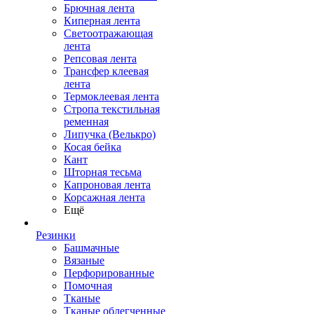
Брючная лента
Киперная лента
Светоотражающая
лента
Репсовая лента
Трансфер клеевая
лента
Термоклеевая лента
Стропа текстильная
ременная
Липучка (Велькро)
Косая бейка
Кант
Шторная тесьма
Капроновая лента
Корсажная лента
Ещё
Резинки
Башмачные
Вязаные
Перфорированные
Помочная
Тканые
Тканые облегченные