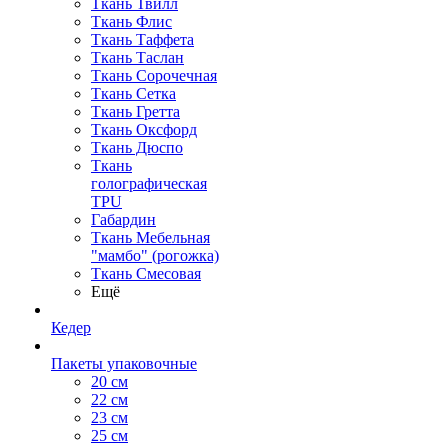
Ткань Твилл
Ткань Флис
Ткань Таффета
Ткань Таслан
Ткань Сорочечная
Ткань Сетка
Ткань Гретта
Ткань Оксфорд
Ткань Дюспо
Ткань
голографическая
TPU
Габардин
Ткань Мебельная
"мамбо" (рогожка)
Ткань Смесовая
Ещё
Кедер
Пакеты упаковочные
20 см
22 см
23 см
25 см