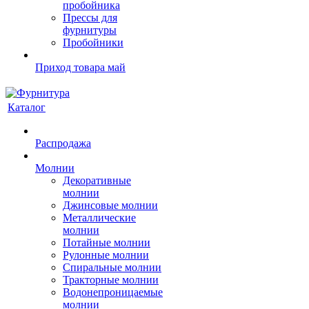
пробойника
Прессы для
фурнитуры
Пробойники
Приход товара май
Каталог
Распродажа
Молнии
Декоративные
молнии
Джинсовые молнии
Металлические
молнии
Потайные молнии
Рулонные молнии
Спиральные молнии
Тракторные молнии
Водонепроницаемые
молнии