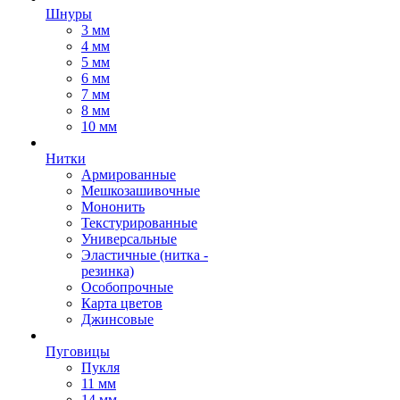
Шнуры
3 мм
4 мм
5 мм
6 мм
7 мм
8 мм
10 мм
Нитки
Армированные
Мешкозашивочные
Мононить
Текстурированные
Универсальные
Эластичные (нитка -
резинка)
Особопрочные
Карта цветов
Джинсовые
Пуговицы
Пукля
11 мм
14 мм