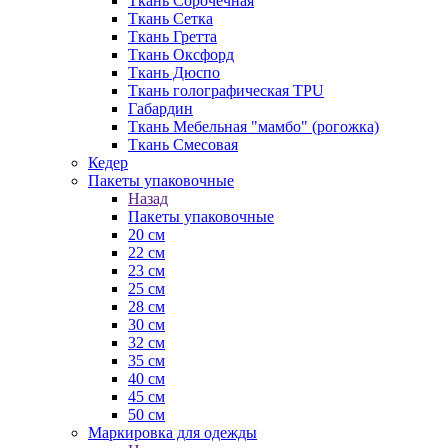
Ткань Сорочечная
Ткань Сетка
Ткань Гретта
Ткань Оксфорд
Ткань Дюспо
Ткань голографическая TPU
Габардин
Ткань Мебельная "мамбо" (рогожка)
Ткань Смесовая
Кедер
Пакеты упаковочные
Назад
Пакеты упаковочные
20 см
22 см
23 см
25 см
28 см
30 см
32 см
35 см
40 см
45 см
50 см
Маркировка для одежды