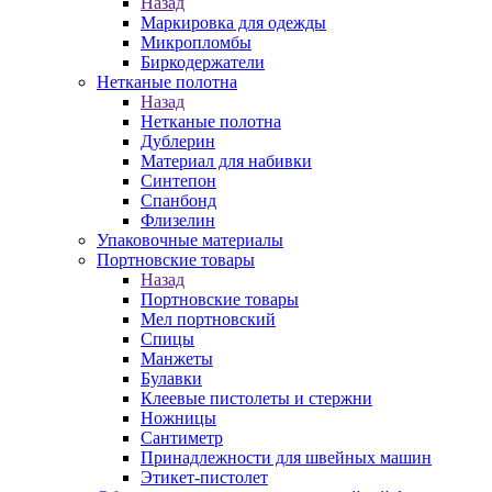
Назад
Маркировка для одежды
Микропломбы
Биркодержатели
Нетканые полотна
Назад
Нетканые полотна
Дублерин
Материал для набивки
Синтепон
Спанбонд
Флизелин
Упаковочные материалы
Портновские товары
Назад
Портновские товары
Мел портновский
Спицы
Манжеты
Булавки
Клеевые пистолеты и стержни
Ножницы
Сантиметр
Принадлежности для швейных машин
Этикет-пистолет