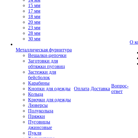
15 мм
17 мм
18 мм
20 мм
23 мм
28 мм
30 мм
О к
Металлическая фурнитура
Вешалки-цепочки
Заготовки для
обтяжки пуговиц
Застежки для
бейсболок
Карабины
Вопрос-
Кнопки для одежды
Оплата
Доставка
ответ
Кольца
Крючки для одежды
Люверсы
Полукольца
Пряжки
Пуговицы
джинсовые
Пукля