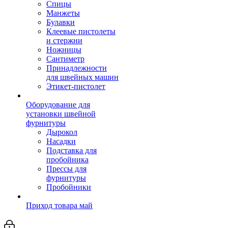
Спицы
Манжеты
Булавки
Клеевые пистолеты
и стержни
Ножницы
Сантиметр
Принадлежности
для швейных машин
Этикет-пистолет
Оборудование для
установки швейной
фурнитуры
Дырокол
Насадки
Подставка для
пробойника
Прессы для
фурнитуры
Пробойники
Приход товара май