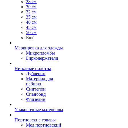
28 см
30 см
32 см
35 см
40 см
45 см
50 см
Ещё
Маркировка для одежды
Микропломбы
Биркодержатели
Нетканые полотна
Дублерин
Материал для
набивки
Синтепон
Спанбонд
Флизелин
Упаковочные материалы
Портновские товары
Мел портновский