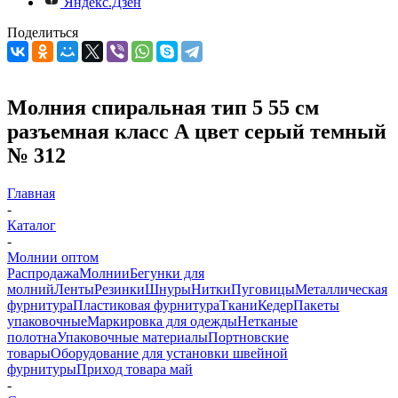
Яндекс.Дзен
Поделиться
Молния спиральная тип 5 55 см
разъемная класс А цвет серый темный
№ 312
Главная
-
Каталог
-
Молнии оптом
Распродажа
Молнии
Бегунки для
молний
Ленты
Резинки
Шнуры
Нитки
Пуговицы
Металлическая
фурнитура
Пластиковая фурнитура
Ткани
Кедер
Пакеты
упаковочные
Маркировка для одежды
Нетканые
полотна
Упаковочные материалы
Портновские
товары
Оборудование для установки швейной
фурнитуры
Приход товара май
-