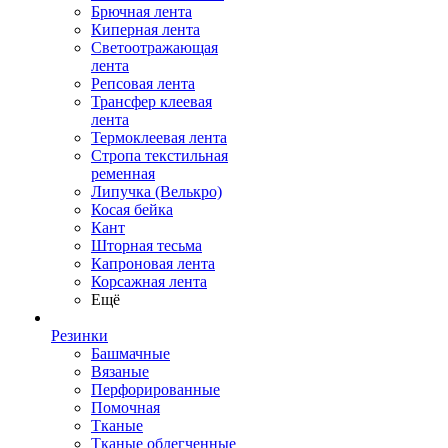
Брючная лента
Киперная лента
Светоотражающая
лента
Репсовая лента
Трансфер клеевая
лента
Термоклеевая лента
Стропа текстильная
ременная
Липучка (Велькро)
Косая бейка
Кант
Шторная тесьма
Капроновая лента
Корсажная лента
Ещё
Резинки
Башмачные
Вязаные
Перфорированные
Помочная
Тканые
Тканые облегченные