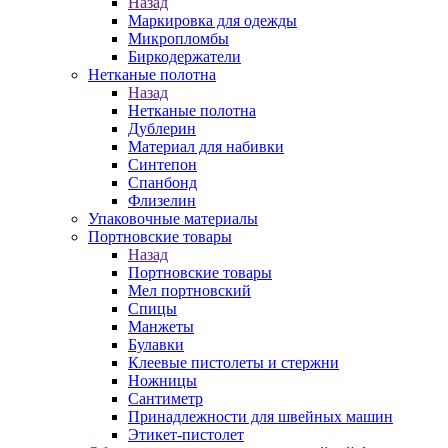
Назад
Маркировка для одежды
Микропломбы
Биркодержатели
Нетканые полотна
Назад
Нетканые полотна
Дублерин
Материал для набивки
Синтепон
Спанбонд
Флизелин
Упаковочные материалы
Портновские товары
Назад
Портновские товары
Мел портновский
Спицы
Манжеты
Булавки
Клеевые пистолеты и стержни
Ножницы
Сантиметр
Принадлежности для швейных машин
Этикет-пистолет