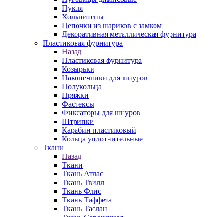
Пукля
Хольнитены
Цепочки из шариков с замком
Декоративная металлическая фурнитура
Пластиковая фурнитура
Назад
Пластиковая фурнитура
Козырьки
Наконечники для шнуров
Полукольца
Пряжки
Фастексы
Фиксаторы для шнуров
Штрипки
Карабин пластиковый
Кольца уплотнительные
Ткани
Назад
Ткани
Ткань Атлас
Ткань Твилл
Ткань Флис
Ткань Таффета
Ткань Таслан