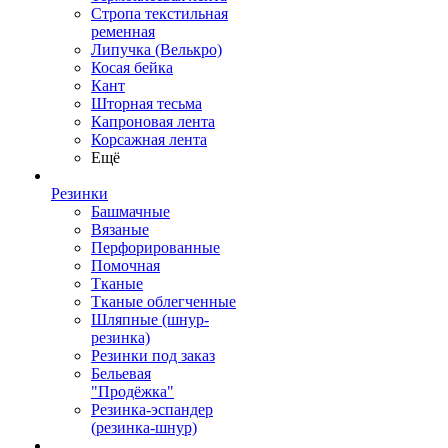
Стропа текстильная
ременная
Липучка (Велькро)
Косая бейка
Кант
Шторная тесьма
Капроновая лента
Корсажная лента
Ещё
Резинки
Башмачные
Вязаные
Перфорированные
Помочная
Тканые
Тканые облегченные
Шляпные (шнур-
резинка)
Резинки под заказ
Бельевая
"Продёжка"
Резинка-эспандер
(резинка-шнур)