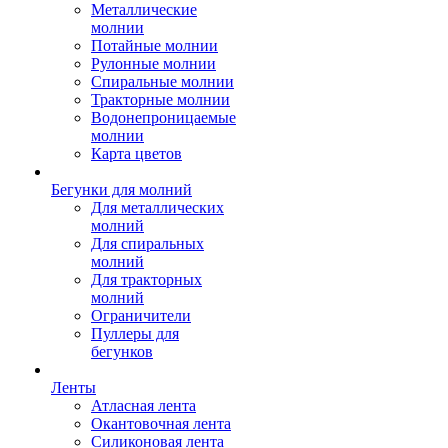
Металлические
молнии
Потайные молнии
Рулонные молнии
Спиральные молнии
Тракторные молнии
Водонепроницаемые
молнии
Карта цветов
Бегунки для молний
Для металлических
молний
Для спиральных
молний
Для тракторных
молний
Ограничители
Пуллеры для
бегунков
Ленты
Атласная лента
Окантовочная лента
Силиконовая лента