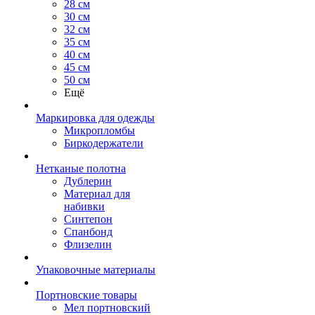
28 см
30 см
32 см
35 см
40 см
45 см
50 см
Ещё
Маркировка для одежды
Микропломбы
Биркодержатели
Нетканые полотна
Дублерин
Материал для
набивки
Синтепон
Спанбонд
Флизелин
Упаковочные материалы
Портновские товары
Мел портновский