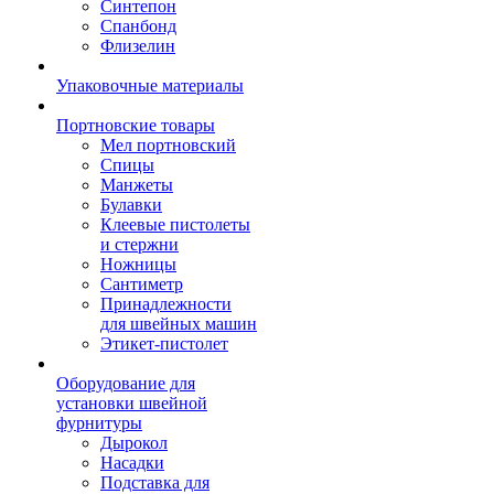
Синтепон
Спанбонд
Флизелин
Упаковочные материалы
Портновские товары
Мел портновский
Спицы
Манжеты
Булавки
Клеевые пистолеты
и стержни
Ножницы
Сантиметр
Принадлежности
для швейных машин
Этикет-пистолет
Оборудование для
установки швейной
фурнитуры
Дырокол
Насадки
Подставка для