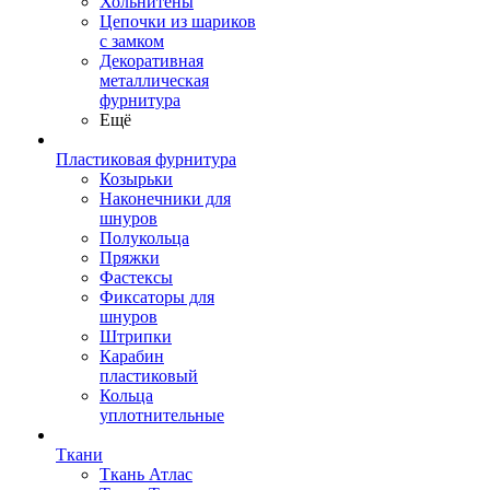
Хольнитены
Цепочки из шариков
с замком
Декоративная
металлическая
фурнитура
Ещё
Пластиковая фурнитура
Козырьки
Наконечники для
шнуров
Полукольца
Пряжки
Фастексы
Фиксаторы для
шнуров
Штрипки
Карабин
пластиковый
Кольца
уплотнительные
Ткани
Ткань Атлас