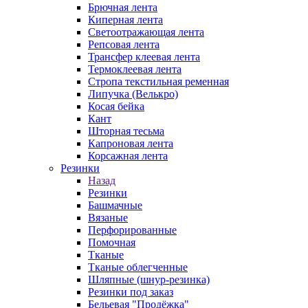
Брючная лента
Киперная лента
Светоотражающая лента
Репсовая лента
Трансфер клеевая лента
Термоклеевая лента
Стропа текстильная ременная
Липучка (Велькро)
Косая бейка
Кант
Шторная тесьма
Капроновая лента
Корсажная лента
Резинки
Назад
Резинки
Башмачные
Вязаные
Перфорированные
Помочная
Тканые
Тканые облегченные
Шляпные (шнур-резинка)
Резинки под заказ
Бельевая "Продёжка"