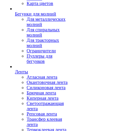
Карта цветов
Бегунки для молний
Для металлических
молний
Для спиральных
молний
Для тракторных
молний
Ограничители
Пуллеры для
бегунков
Ленты
Атласная лента
Окантовочная лента
Силиконовая лента
Брючная лента
Киперная лента
Светоотражающая
лента
Репсовая лента
Трансфер клеевая
лента
Термоклеевая лента