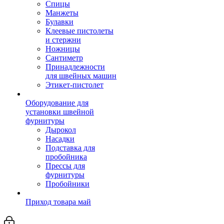
Спицы
Манжеты
Булавки
Клеевые пистолеты
и стержни
Ножницы
Сантиметр
Принадлежности
для швейных машин
Этикет-пистолет
Оборудование для
установки швейной
фурнитуры
Дырокол
Насадки
Подставка для
пробойника
Прессы для
фурнитуры
Пробойники
Приход товара май