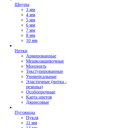
Шнуры
3 мм
4 мм
5 мм
6 мм
7 мм
8 мм
10 мм
Нитки
Армированные
Мешкозашивочные
Мононить
Текстурированные
Универсальные
Эластичные (нитка -
резинка)
Особопрочные
Карта цветов
Джинсовые
Пуговицы
Пукля
11 мм
14 мм