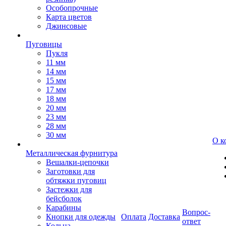
Особопрочные
Карта цветов
Джинсовые
Пуговицы
Пукля
11 мм
14 мм
15 мм
17 мм
18 мм
20 мм
23 мм
28 мм
30 мм
О к
Металлическая фурнитура
Вешалки-цепочки
Заготовки для
обтяжки пуговиц
Застежки для
бейсболок
Карабины
Вопрос-
Кнопки для одежды
Оплата
Доставка
ответ
Кольца