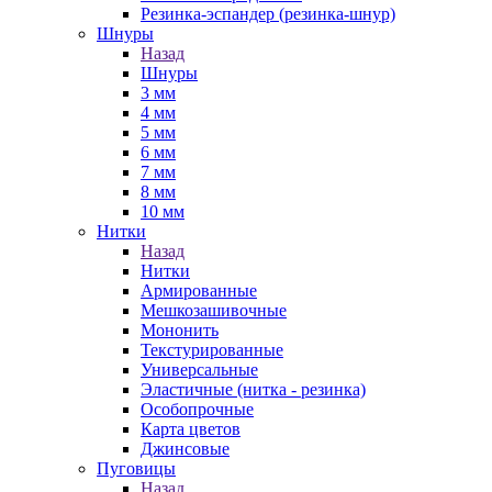
Резинка-эспандер (резинка-шнур)
Шнуры
Назад
Шнуры
3 мм
4 мм
5 мм
6 мм
7 мм
8 мм
10 мм
Нитки
Назад
Нитки
Армированные
Мешкозашивочные
Мононить
Текстурированные
Универсальные
Эластичные (нитка - резинка)
Особопрочные
Карта цветов
Джинсовые
Пуговицы
Назад