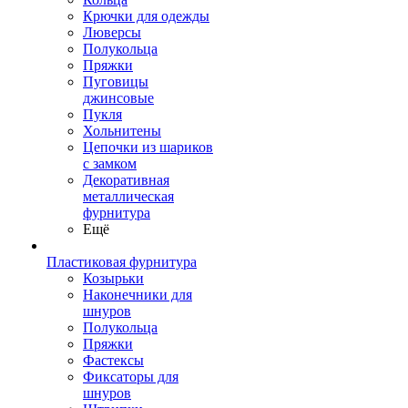
Крючки для одежды
Люверсы
Полукольца
Пряжки
Пуговицы
джинсовые
Пукля
Хольнитены
Цепочки из шариков
с замком
Декоративная
металлическая
фурнитура
Ещё
Пластиковая фурнитура
Козырьки
Наконечники для
шнуров
Полукольца
Пряжки
Фастексы
Фиксаторы для
шнуров