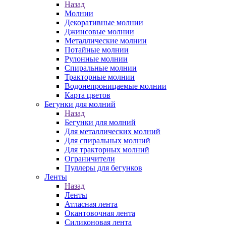
Назад
Молнии
Декоративные молнии
Джинсовые молнии
Металлические молнии
Потайные молнии
Рулонные молнии
Спиральные молнии
Тракторные молнии
Водонепроницаемые молнии
Карта цветов
Бегунки для молний
Назад
Бегунки для молний
Для металлических молний
Для спиральных молний
Для тракторных молний
Ограничители
Пуллеры для бегунков
Ленты
Назад
Ленты
Атласная лента
Окантовочная лента
Силиконовая лента