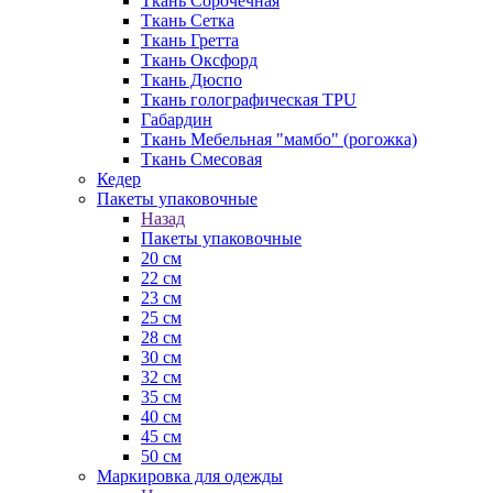
Ткань Сорочечная
Ткань Сетка
Ткань Гретта
Ткань Оксфорд
Ткань Дюспо
Ткань голографическая TPU
Габардин
Ткань Мебельная "мамбо" (рогожка)
Ткань Смесовая
Кедер
Пакеты упаковочные
Назад
Пакеты упаковочные
20 см
22 см
23 см
25 см
28 см
30 см
32 см
35 см
40 см
45 см
50 см
Маркировка для одежды