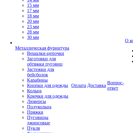
15 мм
17 мм
18 мм
20 мм
23 мм
28 мм
30 мм
О к
Металлическая фурнитура
Вешалки-цепочки
Заготовки для
обтяжки пуговиц
Застежки для
бейсболок
Карабины
Вопрос-
Кнопки для одежды
Оплата
Доставка
ответ
Кольца
Крючки для одежды
Люверсы
Полукольца
Пряжки
Пуговицы
джинсовые
Пукля