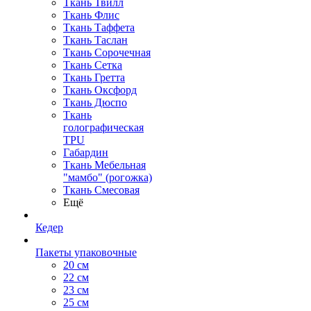
Ткань Твилл
Ткань Флис
Ткань Таффета
Ткань Таслан
Ткань Сорочечная
Ткань Сетка
Ткань Гретта
Ткань Оксфорд
Ткань Дюспо
Ткань
голографическая
TPU
Габардин
Ткань Мебельная
"мамбо" (рогожка)
Ткань Смесовая
Ещё
Кедер
Пакеты упаковочные
20 см
22 см
23 см
25 см