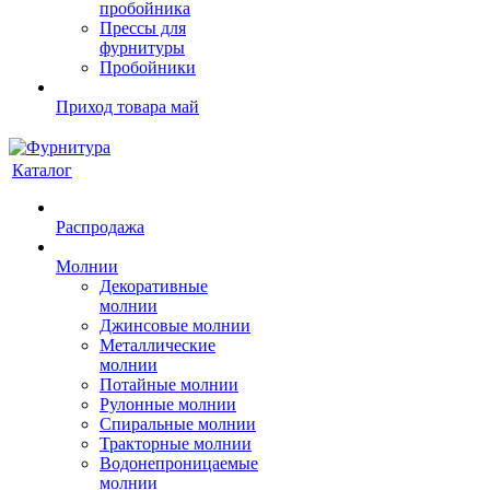
пробойника
Прессы для
фурнитуры
Пробойники
Приход товара май
Каталог
Распродажа
Молнии
Декоративные
молнии
Джинсовые молнии
Металлические
молнии
Потайные молнии
Рулонные молнии
Спиральные молнии
Тракторные молнии
Водонепроницаемые
молнии