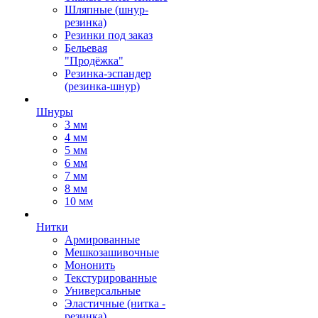
Шляпные (шнур-
резинка)
Резинки под заказ
Бельевая
"Продёжка"
Резинка-эспандер
(резинка-шнур)
Шнуры
3 мм
4 мм
5 мм
6 мм
7 мм
8 мм
10 мм
Нитки
Армированные
Мешкозашивочные
Мононить
Текстурированные
Универсальные
Эластичные (нитка -
резинка)