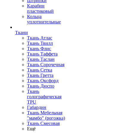
Штрипки
Карабин
пластиковый
Кольца
уплотнительные
Ткани
Ткань Атлас
Ткань Твилл
Ткань Флис
Ткань Таффета
Ткань Таслан
Ткань Сорочечная
Ткань Сетка
Ткань Гретта
Ткань Оксфорд
Ткань Дюспо
Ткань
голографическая
TPU
Габардин
Ткань Мебельная
"мамбо" (рогожка)
Ткань Смесовая
Ещё