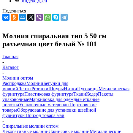
Яндекс.Дзен
Поделиться
Молния спиральная тип 5 50 см
разъемная цвет белый № 101
Главная
-
Каталог
-
Молнии оптом
Распродажа
Молнии
Бегунки для
молний
Ленты
Резинки
Шнуры
Нитки
Пуговицы
Металлическая
фурнитура
Пластиковая фурнитура
Ткани
Кедер
Пакеты
упаковочные
Маркировка для одежды
Нетканые
полотна
Упаковочные материалы
Портновские
товары
Оборудование для установки швейной
фурнитуры
Приход товара май
-
Спиральные молнии оптом
Декоративные молнии
Джинсовые молнии
Металлические