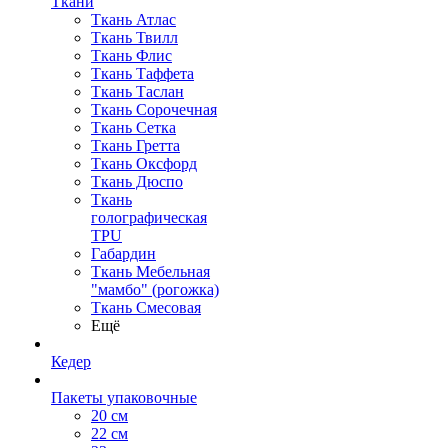
Ткани
Ткань Атлас
Ткань Твилл
Ткань Флис
Ткань Таффета
Ткань Таслан
Ткань Сорочечная
Ткань Сетка
Ткань Гретта
Ткань Оксфорд
Ткань Дюспо
Ткань
голографическая
TPU
Габардин
Ткань Мебельная
"мамбо" (рогожка)
Ткань Смесовая
Ещё
Кедер
Пакеты упаковочные
20 см
22 см