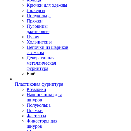
Крючки для одежды
Люверсы
Полукольца
Пряжки
Пуговицы
джинсовые
Пукля
Хольнитены
Цепочки из шариков
с замком
Декоративная
металлическая
фурнитура
Ещё
Пластиковая фурнитура
Козырьки
Наконечники для
шнуров
Полукольца
Пряжки
Фастексы
Фиксаторы для
шнуров