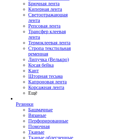
Брючная лента
Киперная лента
Светоотражающая
лента
Репсовая лента
Трансфер клеевая
лента
Термоклеевая лента
Стропа текстильная
ременная
Липучка (Велькро)
Косая бейка
Кант
Шторная тесьма
Капроновая лента
Корсажная лента
Ещё
Резинки
Башмачные
Вязаные
Перфорированные
Помочная
Тканые
Тканые облегченные