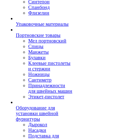
Синтепон
Спанбонд
Флизелин
Упаковочные материалы
Портновские товары
Мел портновский
Спицы
Манжеты
Булавки
Клеевые пистолеты
и стержни
Ножницы
Сантиметр
Принадлежности
для швейных машин
Этикет-пистолет
Оборудование для
установки швейной
фурнитуры
Дырокол
Насадки
Подставка для