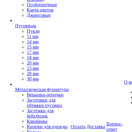
Особопрочные
Карта цветов
Джинсовые
Пуговицы
Пукля
11 мм
14 мм
15 мм
17 мм
18 мм
20 мм
23 мм
28 мм
30 мм
О к
Металлическая фурнитура
Вешалки-цепочки
Заготовки для
обтяжки пуговиц
Застежки для
бейсболок
Карабины
Вопрос-
Кнопки для одежды
Оплата
Доставка
ответ
Кольца