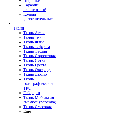
Штрипки
Карабин
пластиковый
Кольца
уплотнительные
Ткани
Ткань Атлас
Ткань Твилл
Ткань Флис
Ткань Таффета
Ткань Таслан
Ткань Сорочечная
Ткань Сетка
Ткань Гретта
Ткань Оксфорд
Ткань Дюспо
Ткань
голографическая
TPU
Габардин
Ткань Мебельная
"мамбо" (рогожка)
Ткань Смесовая
Ещё