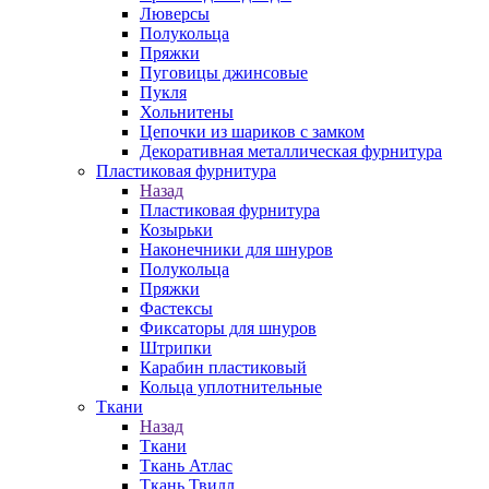
Люверсы
Полукольца
Пряжки
Пуговицы джинсовые
Пукля
Хольнитены
Цепочки из шариков с замком
Декоративная металлическая фурнитура
Пластиковая фурнитура
Назад
Пластиковая фурнитура
Козырьки
Наконечники для шнуров
Полукольца
Пряжки
Фастексы
Фиксаторы для шнуров
Штрипки
Карабин пластиковый
Кольца уплотнительные
Ткани
Назад
Ткани
Ткань Атлас
Ткань Твилл