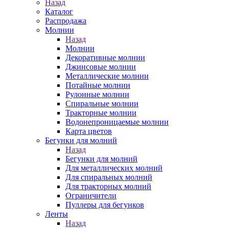
Назад
Каталог
Распродажа
Молнии
Назад
Молнии
Декоративные молнии
Джинсовые молнии
Металлические молнии
Потайные молнии
Рулонные молнии
Спиральные молнии
Тракторные молнии
Водонепроницаемые молнии
Карта цветов
Бегунки для молний
Назад
Бегунки для молний
Для металлических молний
Для спиральных молний
Для тракторных молний
Ограничители
Пуллеры для бегунков
Ленты
Назад