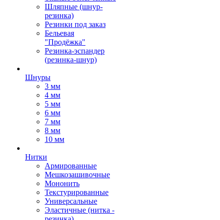
Шляпные (шнур-
резинка)
Резинки под заказ
Бельевая
"Продёжка"
Резинка-эспандер
(резинка-шнур)
Шнуры
3 мм
4 мм
5 мм
6 мм
7 мм
8 мм
10 мм
Нитки
Армированные
Мешкозашивочные
Мононить
Текстурированные
Универсальные
Эластичные (нитка -
резинка)