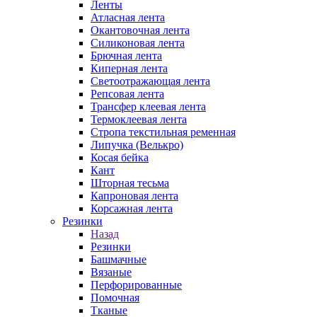
Ленты
Атласная лента
Окантовочная лента
Силиконовая лента
Брючная лента
Киперная лента
Светоотражающая лента
Репсовая лента
Трансфер клеевая лента
Термоклеевая лента
Стропа текстильная ременная
Липучка (Велькро)
Косая бейка
Кант
Шторная тесьма
Капроновая лента
Корсажная лента
Резинки
Назад
Резинки
Башмачные
Вязаные
Перфорированные
Помочная
Тканые