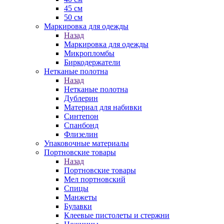
45 см
50 см
Маркировка для одежды
Назад
Маркировка для одежды
Микропломбы
Биркодержатели
Нетканые полотна
Назад
Нетканые полотна
Дублерин
Материал для набивки
Синтепон
Спанбонд
Флизелин
Упаковочные материалы
Портновские товары
Назад
Портновские товары
Мел портновский
Спицы
Манжеты
Булавки
Клеевые пистолеты и стержни