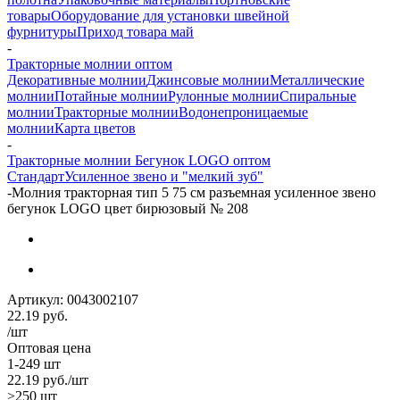
товары
Оборудование для установки швейной
фурнитуры
Приход товара май
-
Тракторные молнии оптом
Декоративные молнии
Джинсовые молнии
Металлические
молнии
Потайные молнии
Рулонные молнии
Спиральные
молнии
Тракторные молнии
Водонепроницаемые
молнии
Карта цветов
-
Тракторные молнии Бегунок LOGO оптом
Стандарт
Усиленное звено и "мелкий зуб"
-
Молния тракторная тип 5 75 см разъемная усиленное звено
бегунок LOGO цвет бирюзовый № 208
Артикул:
0043002107
22.19
руб.
/шт
Оптовая цена
1-249 шт
22.19
руб.
/шт
>250 шт