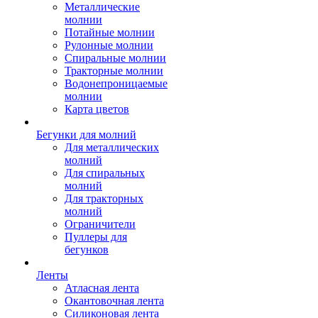
Металлические
молнии
Потайные молнии
Рулонные молнии
Спиральные молнии
Тракторные молнии
Водонепроницаемые
молнии
Карта цветов
Бегунки для молний
Для металлических
молний
Для спиральных
молний
Для тракторных
молний
Ограничители
Пуллеры для
бегунков
Ленты
Атласная лента
Окантовочная лента
Силиконовая лента