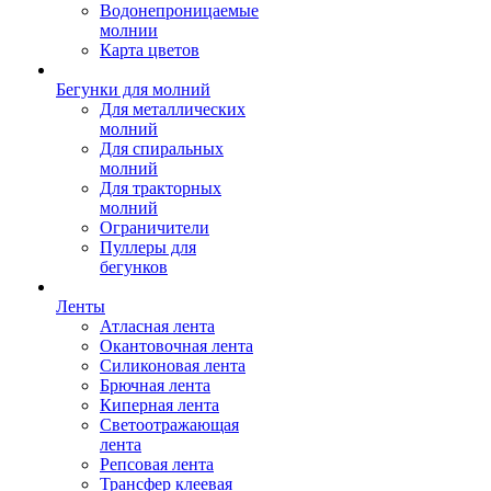
Водонепроницаемые
молнии
Карта цветов
Бегунки для молний
Для металлических
молний
Для спиральных
молний
Для тракторных
молний
Ограничители
Пуллеры для
бегунков
Ленты
Атласная лента
Окантовочная лента
Силиконовая лента
Брючная лента
Киперная лента
Светоотражающая
лента
Репсовая лента
Трансфер клеевая