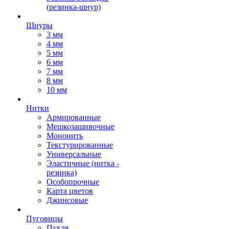
(резинка-шнур)
Шнуры
3 мм
4 мм
5 мм
6 мм
7 мм
8 мм
10 мм
Нитки
Армированные
Мешкозашивочные
Мононить
Текстурированные
Универсальные
Эластичные (нитка -
резинка)
Особопрочные
Карта цветов
Джинсовые
Пуговицы
Пукля