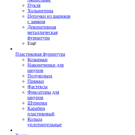
Пукля
Хольнитены
Цепочки из шариков
с замком
Декоративная
металлическая
фурнитура
Ещё
Пластиковая фурнитура
Козырьки
Наконечники для
шнуров
Полукольца
Пряжки
Фастексы
Фиксаторы для
шнуров
Штрипки
Карабин
пластиковый
Кольца
уплотнительные