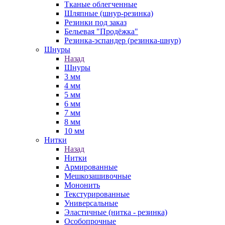
Тканые облегченные
Шляпные (шнур-резинка)
Резинки под заказ
Бельевая "Продёжка"
Резинка-эспандер (резинка-шнур)
Шнуры
Назад
Шнуры
3 мм
4 мм
5 мм
6 мм
7 мм
8 мм
10 мм
Нитки
Назад
Нитки
Армированные
Мешкозашивочные
Мононить
Текстурированные
Универсальные
Эластичные (нитка - резинка)
Особопрочные