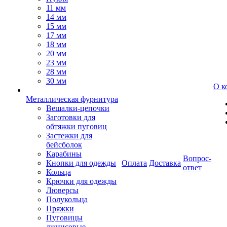
11 мм
14 мм
15 мм
17 мм
18 мм
20 мм
23 мм
28 мм
30 мм
О к
Металлическая фурнитура
Вешалки-цепочки
Заготовки для
обтяжки пуговиц
Застежки для
бейсболок
Карабины
Вопрос-
Кнопки для одежды
Оплата
Доставка
ответ
Кольца
Крючки для одежды
Люверсы
Полукольца
Пряжки
Пуговицы
джинсовые