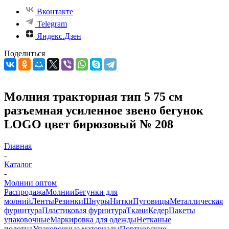
Вконтакте
Telegram
Яндекс.Дзен
Поделиться
Молния тракторная тип 5 75 см
разъемная усиленное звено бегунок
LOGO цвет бирюзовый № 208
Главная
-
Каталог
-
Молнии оптом
Распродажа
Молнии
Бегунки для
молний
Ленты
Резинки
Шнуры
Нитки
Пуговицы
Металлическая
фурнитура
Пластиковая фурнитура
Ткани
Кедер
Пакеты
упаковочные
Маркировка для одежды
Нетканые
полотна
Упаковочные материалы
Портновские