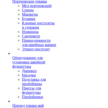
Портновские товары
Мел портновский
Спицы
Манжеты
Булавки
Клеевые пистолеты
и стержни
Ножницы
Сантиметр
Принадлежности
для швейных машин
Этикет-пистолет
Оборудование для
установки швейной
фурнитуры
Дырокол
Насадки
Подставка для
пробойника
Прессы для
фурнитуры
Пробойники
Приход товара май