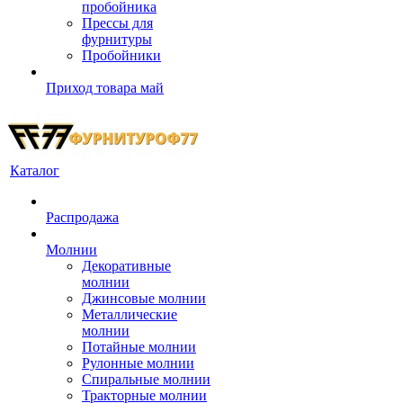
пробойника
Прессы для
фурнитуры
Пробойники
Приход товара май
Каталог
Распродажа
Молнии
Декоративные
молнии
Джинсовые молнии
Металлические
молнии
Потайные молнии
Рулонные молнии
Спиральные молнии
Тракторные молнии