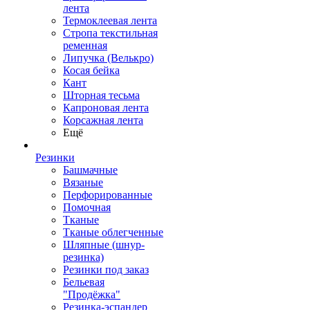
лента
Термоклеевая лента
Стропа текстильная
ременная
Липучка (Велькро)
Косая бейка
Кант
Шторная тесьма
Капроновая лента
Корсажная лента
Ещё
Резинки
Башмачные
Вязаные
Перфорированные
Помочная
Тканые
Тканые облегченные
Шляпные (шнур-
резинка)
Резинки под заказ
Бельевая
"Продёжка"
Резинка-эспандер