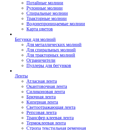
Потайные молнии
Рулонные молнии
Спиральные молнии
Тракторные молнии
Водонепроницаемые молнии
Карта цветов
Бегунки для молний
Для металлических молний
Для спиральных молний
Для тракторных молний
Ограничители
Пуллеры для бегунков
Ленты
Атласная лента
Окантовочная лента
Силиконовая лента
Брючная лента
Киперная лента
Светоотражающая лента
Репсовая лента
Трансфер клеевая лента
Термоклеевая лента
Стропа текстильная ременная