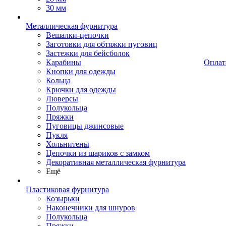
30 мм
Металлическая фурнитура
Вешалки-цепочки
Заготовки для обтяжки пуговиц
Застежки для бейсболок
Карабины
Оплат
Кнопки для одежды
Кольца
Крючки для одежды
Люверсы
Полукольца
Пряжки
Пуговицы джинсовые
Пукля
Хольнитены
Цепочки из шариков с замком
Декоративная металлическая фурнитура
Ещё
Пластиковая фурнитура
Козырьки
Наконечники для шнуров
Полукольца
Пряжки