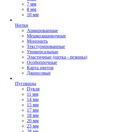
7 мм
8 мм
10 мм
Нитки
Армированные
Мешкозашивочные
Мононить
Текстурированные
Универсальные
Эластичные (нитка - резинка)
Особопрочные
Карта цветов
Джинсовые
Пуговицы
Пукля
11 мм
14 мм
15 мм
17 мм
18 мм
20 мм
23 мм
28 мм