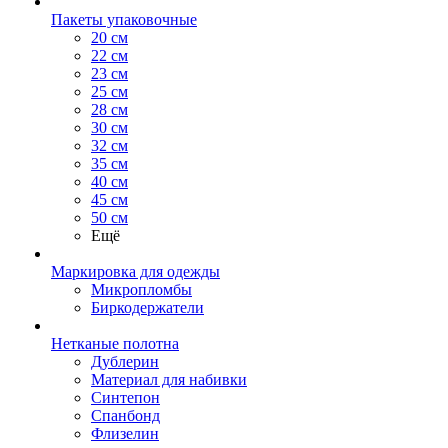
Пакеты упаковочные
20 см
22 см
23 см
25 см
28 см
30 см
32 см
35 см
40 см
45 см
50 см
Ещё
Маркировка для одежды
Микропломбы
Биркодержатели
Нетканые полотна
Дублерин
Материал для набивки
Синтепон
Спанбонд
Флизелин