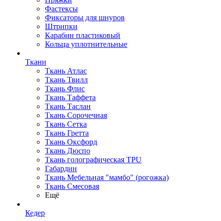
Фастексы
Фиксаторы для шнуров
Штрипки
Карабин пластиковый
Кольца уплотнительные
Ткани
Ткань Атлас
Ткань Твилл
Ткань Флис
Ткань Таффета
Ткань Таслан
Ткань Сорочечная
Ткань Сетка
Ткань Гретта
Ткань Оксфорд
Ткань Дюспо
Ткань голографическая TPU
Габардин
Ткань Мебельная "мамбо" (рогожка)
Ткань Смесовая
Ещё
Кедер