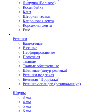
Липучка (Велькро)
Косая бейка
Кант
Шторная тесьма
Капроновая лента
Корсажная лента
Ещё
Резинки
Башмачные
Вязаные
Перфорированные
Помочная
Тканые
Тканые облегченные
Шляпные (шнур-резинка)
Резинки под заказ
Бельевая "Продёжка"
Резинка-эспандер (резинка-шнур)
Шнуры
3 мм
4 мм
5 мм
6 мм