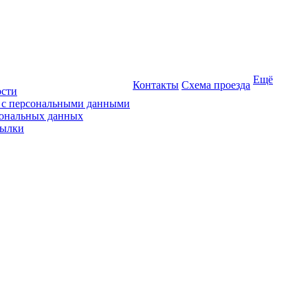
Ещё
Контакты
Схема проезда
ости
ы с персональными данными
сональных данных
сылки