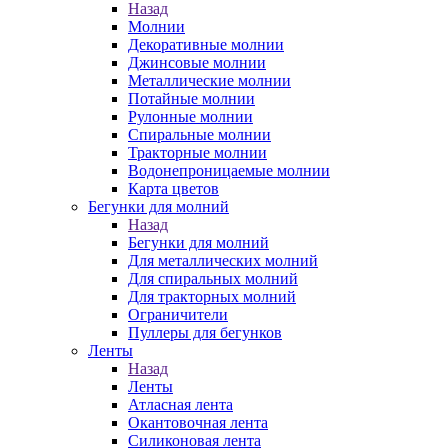
Назад
Молнии
Декоративные молнии
Джинсовые молнии
Металлические молнии
Потайные молнии
Рулонные молнии
Спиральные молнии
Тракторные молнии
Водонепроницаемые молнии
Карта цветов
Бегунки для молний
Назад
Бегунки для молний
Для металлических молний
Для спиральных молний
Для тракторных молний
Ограничители
Пуллеры для бегунков
Ленты
Назад
Ленты
Атласная лента
Окантовочная лента
Силиконовая лента