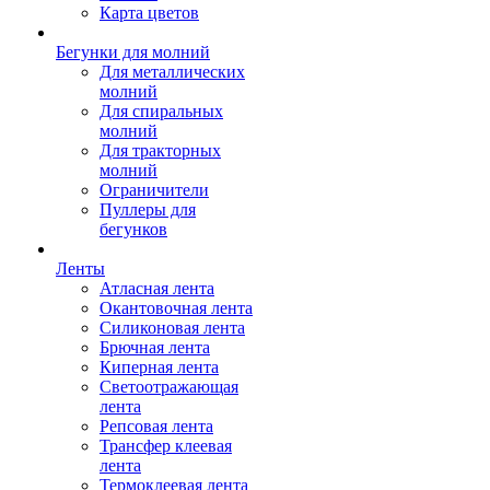
Карта цветов
Бегунки для молний
Для металлических
молний
Для спиральных
молний
Для тракторных
молний
Ограничители
Пуллеры для
бегунков
Ленты
Атласная лента
Окантовочная лента
Силиконовая лента
Брючная лента
Киперная лента
Светоотражающая
лента
Репсовая лента
Трансфер клеевая
лента
Термоклеевая лента