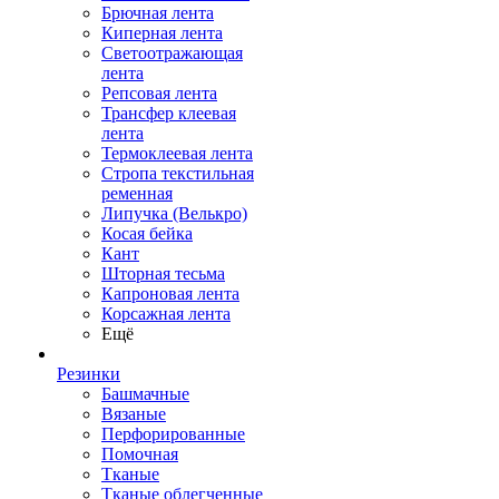
Брючная лента
Киперная лента
Светоотражающая
лента
Репсовая лента
Трансфер клеевая
лента
Термоклеевая лента
Стропа текстильная
ременная
Липучка (Велькро)
Косая бейка
Кант
Шторная тесьма
Капроновая лента
Корсажная лента
Ещё
Резинки
Башмачные
Вязаные
Перфорированные
Помочная
Тканые
Тканые облегченные