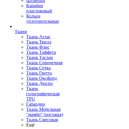
Штрипки
Карабин
пластиковый
Кольца
уплотнительные
Ткани
Ткань Атлас
Ткань Твилл
Ткань Флис
Ткань Таффета
Ткань Таслан
Ткань Сорочечная
Ткань Сетка
Ткань Гретта
Ткань Оксфорд
Ткань Дюспо
Ткань
голографическая
TPU
Габардин
Ткань Мебельная
"мамбо" (рогожка)
Ткань Смесовая
Ещё