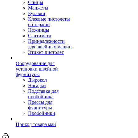
Спицы
Манжеты
Булавки
Клеевые пистолеты
и стержни
Ножницы
Сантиметр
Принадлежности
для швейных машин
Этикет-пистолет
Оборудование для
установки швейной
фурнитуры
Дырокол
Насадки
Подставка для
пробойника
Прессы для
фурнитуры
Пробойники
Приход товара май