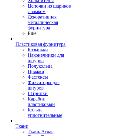
Хольнитены
Цепочки из шариков
с замком
Декоративная
металлическая
фурнитура
Ещё
Пластиковая фурнитура
Козырьки
Наконечники для
шнуров
Полукольца
Пряжки
Фастексы
Фиксаторы для
шнуров
Штрипки
Карабин
пластиковый
Кольца
уплотнительные
Ткани
Ткань Атлас