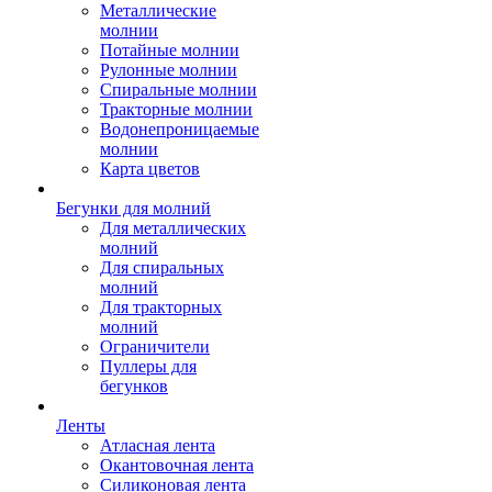
Металлические
молнии
Потайные молнии
Рулонные молнии
Спиральные молнии
Тракторные молнии
Водонепроницаемые
молнии
Карта цветов
Бегунки для молний
Для металлических
молний
Для спиральных
молний
Для тракторных
молний
Ограничители
Пуллеры для
бегунков
Ленты
Атласная лента
Окантовочная лента
Силиконовая лента