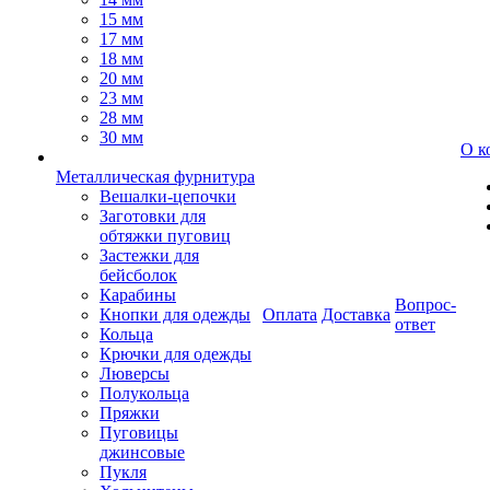
15 мм
17 мм
18 мм
20 мм
23 мм
28 мм
30 мм
О к
Металлическая фурнитура
Вешалки-цепочки
Заготовки для
обтяжки пуговиц
Застежки для
бейсболок
Карабины
Вопрос-
Кнопки для одежды
Оплата
Доставка
ответ
Кольца
Крючки для одежды
Люверсы
Полукольца
Пряжки
Пуговицы
джинсовые
Пукля