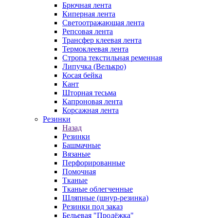
Брючная лента
Киперная лента
Светоотражающая лента
Репсовая лента
Трансфер клеевая лента
Термоклеевая лента
Стропа текстильная ременная
Липучка (Велькро)
Косая бейка
Кант
Шторная тесьма
Капроновая лента
Корсажная лента
Резинки
Назад
Резинки
Башмачные
Вязаные
Перфорированные
Помочная
Тканые
Тканые облегченные
Шляпные (шнур-резинка)
Резинки под заказ
Бельевая "Продёжка"