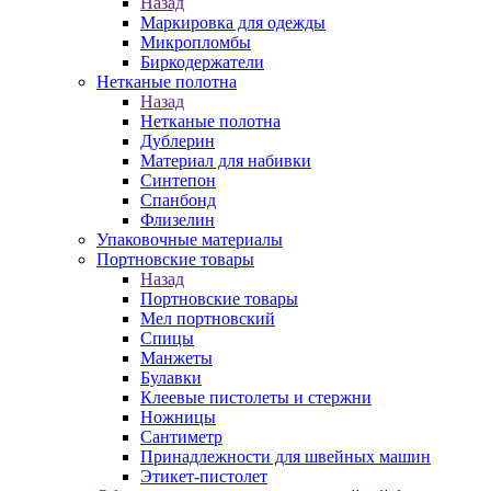
Назад
Маркировка для одежды
Микропломбы
Биркодержатели
Нетканые полотна
Назад
Нетканые полотна
Дублерин
Материал для набивки
Синтепон
Спанбонд
Флизелин
Упаковочные материалы
Портновские товары
Назад
Портновские товары
Мел портновский
Спицы
Манжеты
Булавки
Клеевые пистолеты и стержни
Ножницы
Сантиметр
Принадлежности для швейных машин
Этикет-пистолет