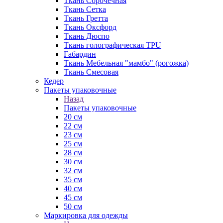
Ткань Сорочечная
Ткань Сетка
Ткань Гретта
Ткань Оксфорд
Ткань Дюспо
Ткань голографическая TPU
Габардин
Ткань Мебельная "мамбо" (рогожка)
Ткань Смесовая
Кедер
Пакеты упаковочные
Назад
Пакеты упаковочные
20 см
22 см
23 см
25 см
28 см
30 см
32 см
35 см
40 см
45 см
50 см
Маркировка для одежды