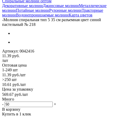
Спиральные молнии оптом
Декоративные молнии
Джинсовые молнии
Металлические
молнии
Потайные молнии
Рулонные молнии
Тракторные
молнии
Водонепроницаемые молнии
Карта цветов
-
Молния спиральная тип 5 35 см разъемная цвет синий
пастельный № 218
Артикул:
0042416
11.39
руб.
/шт
Оптовая цена
1-249 шт
11.39
руб.
/шт
>250 шт
10.61
руб.
/шт
Цена за упаковку
569.67
руб.
/шт
Много
-
+
В корзину
Купить в 1 клик