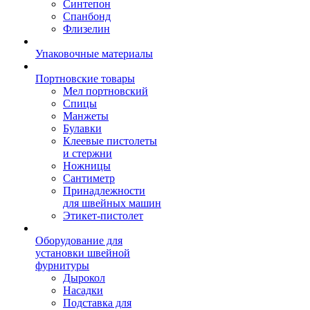
Синтепон
Спанбонд
Флизелин
Упаковочные материалы
Портновские товары
Мел портновский
Спицы
Манжеты
Булавки
Клеевые пистолеты
и стержни
Ножницы
Сантиметр
Принадлежности
для швейных машин
Этикет-пистолет
Оборудование для
установки швейной
фурнитуры
Дырокол
Насадки
Подставка для