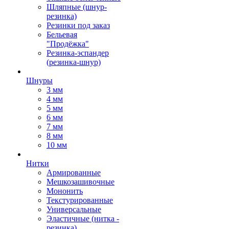
Шляпные (шнур-
резинка)
Резинки под заказ
Бельевая
"Продёжка"
Резинка-эспандер
(резинка-шнур)
Шнуры
3 мм
4 мм
5 мм
6 мм
7 мм
8 мм
10 мм
Нитки
Армированные
Мешкозашивочные
Мононить
Текстурированные
Универсальные
Эластичные (нитка -
резинка)