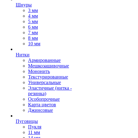
Шнуры
3 мм
4 мм
5 мм
6 мм
7 мм
8 мм
10 мм
Нитки
Армированные
Мешкозашивочные
Мононить
Текстурированные
Универсальные
Эластичные (нитка -
резинка)
Особопрочные
Карта цветов
Джинсовые
Пуговицы
Пукля
11 мм
14 мм