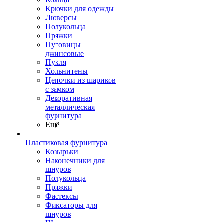
Крючки для одежды
Люверсы
Полукольца
Пряжки
Пуговицы
джинсовые
Пукля
Хольнитены
Цепочки из шариков
с замком
Декоративная
металлическая
фурнитура
Ещё
Пластиковая фурнитура
Козырьки
Наконечники для
шнуров
Полукольца
Пряжки
Фастексы
Фиксаторы для
шнуров