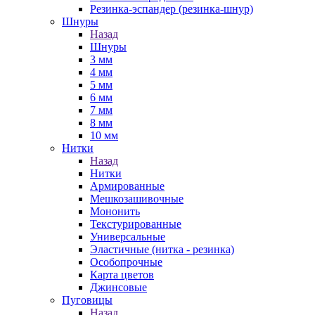
Резинка-эспандер (резинка-шнур)
Шнуры
Назад
Шнуры
3 мм
4 мм
5 мм
6 мм
7 мм
8 мм
10 мм
Нитки
Назад
Нитки
Армированные
Мешкозашивочные
Мононить
Текстурированные
Универсальные
Эластичные (нитка - резинка)
Особопрочные
Карта цветов
Джинсовые
Пуговицы
Назад