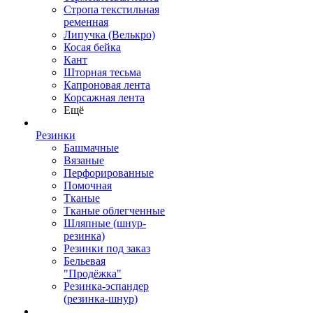
Стропа текстильная
ременная
Липучка (Велькро)
Косая бейка
Кант
Шторная тесьма
Капроновая лента
Корсажная лента
Ещё
Резинки
Башмачные
Вязаные
Перфорированные
Помочная
Тканые
Тканые облегченные
Шляпные (шнур-
резинка)
Резинки под заказ
Бельевая
"Продёжка"
Резинка-эспандер
(резинка-шнур)