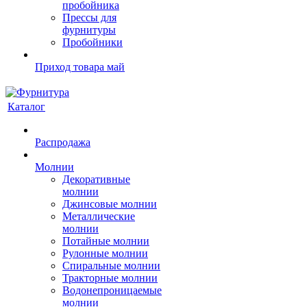
пробойника
Прессы для
фурнитуры
Пробойники
Приход товара май
Каталог
Распродажа
Молнии
Декоративные
молнии
Джинсовые молнии
Металлические
молнии
Потайные молнии
Рулонные молнии
Спиральные молнии
Тракторные молнии
Водонепроницаемые
молнии