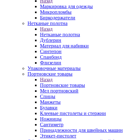
Назад
Маркировка для одежды
Микропломбы
Биркодержатели
Нетканые полотна
Назад
Нетканые полотна
Дублерин
Материал для набивки
Синтепон
Спанбонд
Флизелин
Упаковочные материалы
Портновские товары
Назад
Портновские товары
Мел портновский
Спицы
Манжеты
Булавки
Клеевые пистолеты и стержни
Ножницы
Сантиметр
Принадлежности для швейных машин
Этикет-пистолет