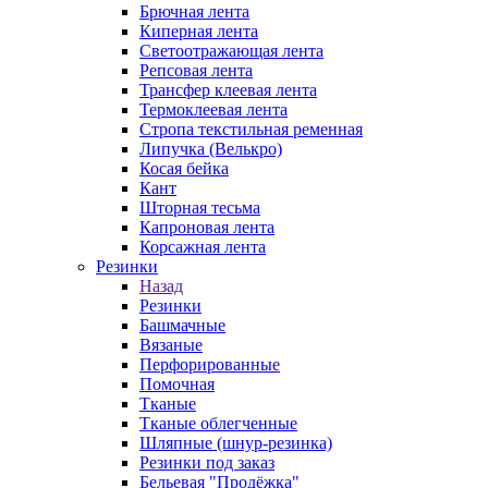
Брючная лента
Киперная лента
Светоотражающая лента
Репсовая лента
Трансфер клеевая лента
Термоклеевая лента
Стропа текстильная ременная
Липучка (Велькро)
Косая бейка
Кант
Шторная тесьма
Капроновая лента
Корсажная лента
Резинки
Назад
Резинки
Башмачные
Вязаные
Перфорированные
Помочная
Тканые
Тканые облегченные
Шляпные (шнур-резинка)
Резинки под заказ
Бельевая "Продёжка"