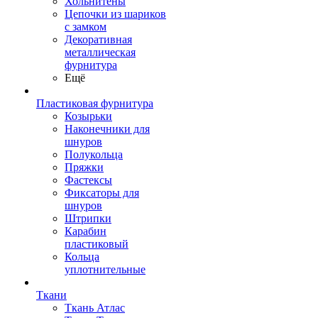
Хольнитены
Цепочки из шариков
с замком
Декоративная
металлическая
фурнитура
Ещё
Пластиковая фурнитура
Козырьки
Наконечники для
шнуров
Полукольца
Пряжки
Фастексы
Фиксаторы для
шнуров
Штрипки
Карабин
пластиковый
Кольца
уплотнительные
Ткани
Ткань Атлас