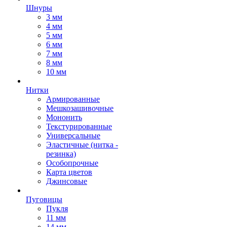
Шнуры
3 мм
4 мм
5 мм
6 мм
7 мм
8 мм
10 мм
Нитки
Армированные
Мешкозашивочные
Мононить
Текстурированные
Универсальные
Эластичные (нитка -
резинка)
Особопрочные
Карта цветов
Джинсовые
Пуговицы
Пукля
11 мм
14 мм