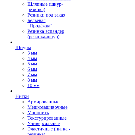
Шляпные (шнур-
резинка)
Резинки под заказ
Бельевая
"Продёжка"
Резинка-эспандер
(резинка-шнур)
Шнуры
3 мм
4 мм
5 мм
6 мм
7 мм
8 мм
10 мм
Нитки
Армированные
Мешкозашивочные
Мононить
Текстурированные
Универсальные
Эластичные (нитка -
резинка)