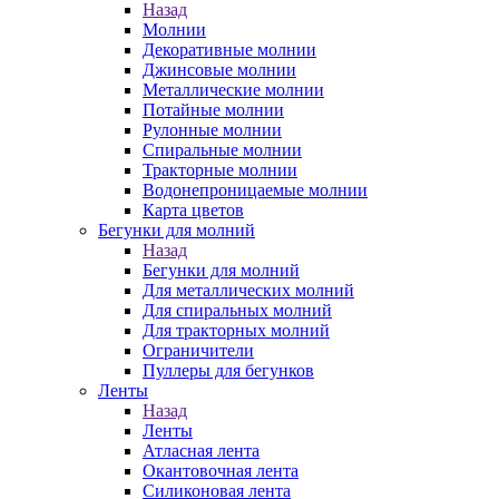
Назад
Молнии
Декоративные молнии
Джинсовые молнии
Металлические молнии
Потайные молнии
Рулонные молнии
Спиральные молнии
Тракторные молнии
Водонепроницаемые молнии
Карта цветов
Бегунки для молний
Назад
Бегунки для молний
Для металлических молний
Для спиральных молний
Для тракторных молний
Ограничители
Пуллеры для бегунков
Ленты
Назад
Ленты
Атласная лента
Окантовочная лента
Силиконовая лента