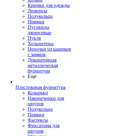
Крючки для одежды
Люверсы
Полукольца
Пряжки
Пуговицы
джинсовые
Пукля
Хольнитены
Цепочки из шариков
с замком
Декоративная
металлическая
фурнитура
Ещё
Пластиковая фурнитура
Козырьки
Наконечники для
шнуров
Полукольца
Пряжки
Фастексы
Фиксаторы для
шнуров