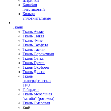
Штрипки
Карабин
пластиковый
Кольца
уплотнительные
Ткани
Ткань Атлас
Ткань Твилл
Ткань Флис
Ткань Таффета
Ткань Таслан
Ткань Сорочечная
Ткань Сетка
Ткань Гретта
Ткань Оксфорд
Ткань Дюспо
Ткань
голографическая
TPU
Габардин
Ткань Мебельная
"мамбо" (рогожка)
Ткань Смесовая
Ещё