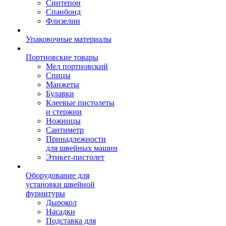
Синтепон
Спанбонд
Флизелин
Упаковочные материалы
Портновские товары
Мел портновский
Спицы
Манжеты
Булавки
Клеевые пистолеты
и стержни
Ножницы
Сантиметр
Принадлежности
для швейных машин
Этикет-пистолет
Оборудование для
установки швейной
фурнитуры
Дырокол
Насадки
Подставка для