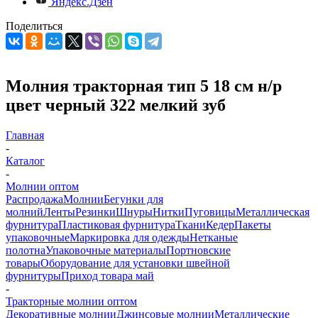
Яндекс.Дзен
Поделиться
Молния тракторная тип 5 18 см н/р
цвет черный 322 мелкий зуб
Главная
-
Каталог
-
Молнии оптом
Распродажа
Молнии
Бегунки для
молний
Ленты
Резинки
Шнуры
Нитки
Пуговицы
Металлическая
фурнитура
Пластиковая фурнитура
Ткани
Кедер
Пакеты
упаковочные
Маркировка для одежды
Нетканые
полотна
Упаковочные материалы
Портновские
товары
Оборудование для установки швейной
фурнитуры
Приход товара май
-
Тракторные молнии оптом
Декоративные молнии
Джинсовые молнии
Металлические