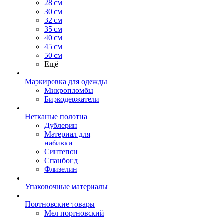
28 см
30 см
32 см
35 см
40 см
45 см
50 см
Ещё
Маркировка для одежды
Микропломбы
Биркодержатели
Нетканые полотна
Дублерин
Материал для
набивки
Синтепон
Спанбонд
Флизелин
Упаковочные материалы
Портновские товары
Мел портновский