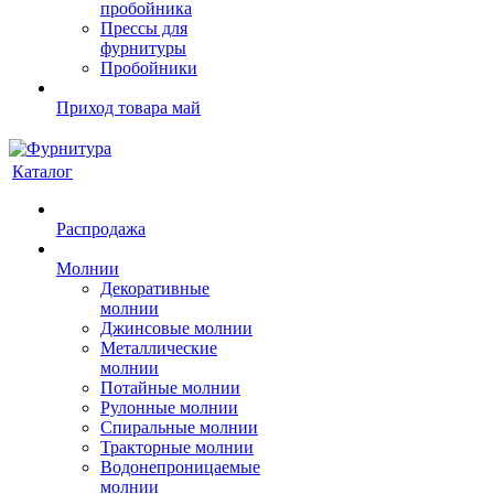
пробойника
Прессы для
фурнитуры
Пробойники
Приход товара май
Каталог
Распродажа
Молнии
Декоративные
молнии
Джинсовые молнии
Металлические
молнии
Потайные молнии
Рулонные молнии
Спиральные молнии
Тракторные молнии
Водонепроницаемые
молнии