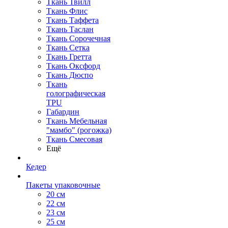
Ткань Твилл
Ткань Флис
Ткань Таффета
Ткань Таслан
Ткань Сорочечная
Ткань Сетка
Ткань Гретта
Ткань Оксфорд
Ткань Дюспо
Ткань
голографическая
TPU
Габардин
Ткань Мебельная
"мамбо" (рогожка)
Ткань Смесовая
Ещё
Кедер
Пакеты упаковочные
20 см
22 см
23 см
25 см