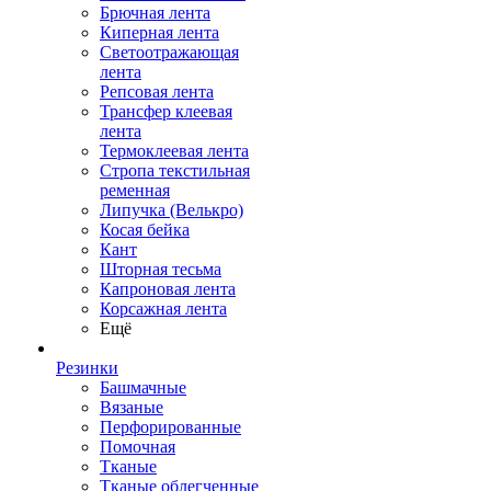
Брючная лента
Киперная лента
Светоотражающая
лента
Репсовая лента
Трансфер клеевая
лента
Термоклеевая лента
Стропа текстильная
ременная
Липучка (Велькро)
Косая бейка
Кант
Шторная тесьма
Капроновая лента
Корсажная лента
Ещё
Резинки
Башмачные
Вязаные
Перфорированные
Помочная
Тканые
Тканые облегченные