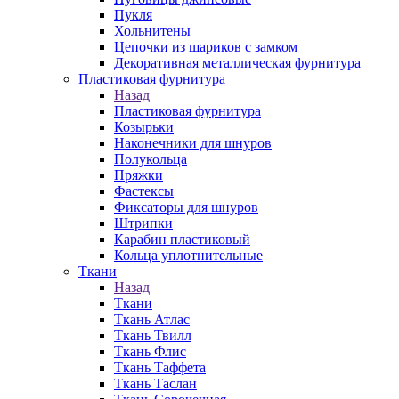
Пукля
Хольнитены
Цепочки из шариков с замком
Декоративная металлическая фурнитура
Пластиковая фурнитура
Назад
Пластиковая фурнитура
Козырьки
Наконечники для шнуров
Полукольца
Пряжки
Фастексы
Фиксаторы для шнуров
Штрипки
Карабин пластиковый
Кольца уплотнительные
Ткани
Назад
Ткани
Ткань Атлас
Ткань Твилл
Ткань Флис
Ткань Таффета
Ткань Таслан