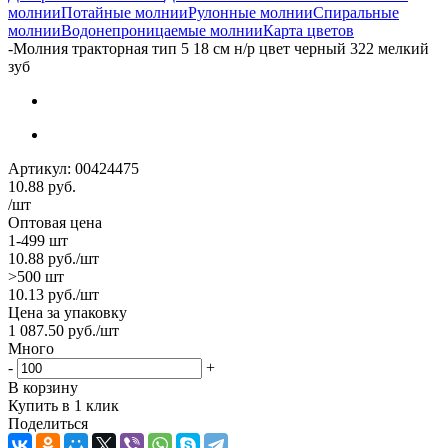
молнии
Потайные молнии
Рулонные молнии
Спиральные
молнии
Водонепроницаемые молнии
Карта цветов
-
Молния тракторная тип 5 18 см н/р цвет черный 322 мелкий
зуб
Артикул:
00424475
10.88
руб.
/шт
Оптовая цена
1-499 шт
10.88
руб.
/шт
>500 шт
10.13
руб.
/шт
Цена за упаковку
1 087.50
руб.
/шт
Много
-
+
В корзину
Купить в 1 клик
Поделиться