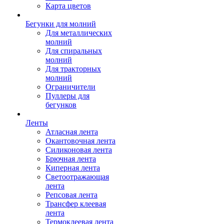
Карта цветов
Бегунки для молний
Для металлических
молний
Для спиральных
молний
Для тракторных
молний
Ограничители
Пуллеры для
бегунков
Ленты
Атласная лента
Окантовочная лента
Силиконовая лента
Брючная лента
Киперная лента
Светоотражающая
лента
Репсовая лента
Трансфер клеевая
лента
Термоклеевая лента