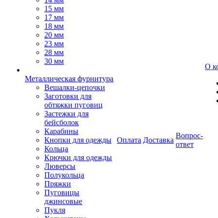
15 мм
17 мм
18 мм
20 мм
23 мм
28 мм
30 мм
О к
Металлическая фурнитура
Вешалки-цепочки
Заготовки для
обтяжки пуговиц
Застежки для
бейсболок
Карабины
Вопрос-
Кнопки для одежды
Оплата
Доставка
ответ
Кольца
Крючки для одежды
Люверсы
Полукольца
Пряжки
Пуговицы
джинсовые
Пукля