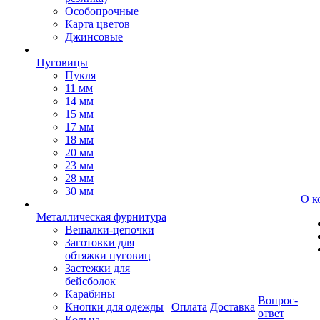
Особопрочные
Карта цветов
Джинсовые
Пуговицы
Пукля
11 мм
14 мм
15 мм
17 мм
18 мм
20 мм
23 мм
28 мм
30 мм
О к
Металлическая фурнитура
Вешалки-цепочки
Заготовки для
обтяжки пуговиц
Застежки для
бейсболок
Карабины
Вопрос-
Кнопки для одежды
Оплата
Доставка
ответ
Кольца