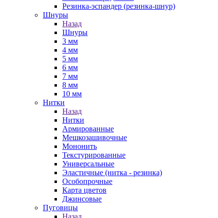
Резинка-эспандер (резинка-шнур)
Шнуры
Назад
Шнуры
3 мм
4 мм
5 мм
6 мм
7 мм
8 мм
10 мм
Нитки
Назад
Нитки
Армированные
Мешкозашивочные
Мононить
Текстурированные
Универсальные
Эластичные (нитка - резинка)
Особопрочные
Карта цветов
Джинсовые
Пуговицы
Назад