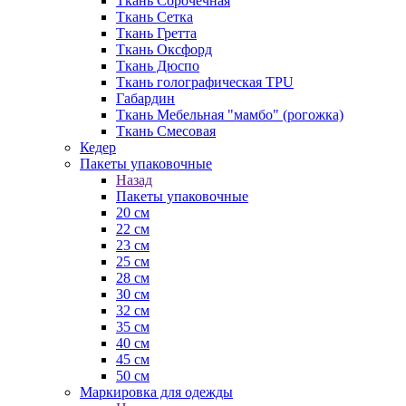
Ткань Сорочечная
Ткань Сетка
Ткань Гретта
Ткань Оксфорд
Ткань Дюспо
Ткань голографическая TPU
Габардин
Ткань Мебельная "мамбо" (рогожка)
Ткань Смесовая
Кедер
Пакеты упаковочные
Назад
Пакеты упаковочные
20 см
22 см
23 см
25 см
28 см
30 см
32 см
35 см
40 см
45 см
50 см
Маркировка для одежды