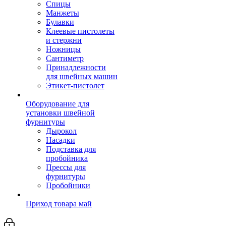
Спицы
Манжеты
Булавки
Клеевые пистолеты
и стержни
Ножницы
Сантиметр
Принадлежности
для швейных машин
Этикет-пистолет
Оборудование для
установки швейной
фурнитуры
Дырокол
Насадки
Подставка для
пробойника
Прессы для
фурнитуры
Пробойники
Приход товара май