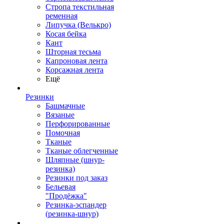
Стропа текстильная
ременная
Липучка (Велькро)
Косая бейка
Кант
Шторная тесьма
Капроновая лента
Корсажная лента
Ещё
Резинки
Башмачные
Вязаные
Перфорированные
Помочная
Тканые
Тканые облегченные
Шляпные (шнур-
резинка)
Резинки под заказ
Бельевая
"Продёжка"
Резинка-эспандер
(резинка-шнур)