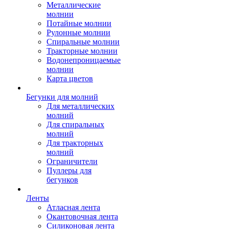
Металлические
молнии
Потайные молнии
Рулонные молнии
Спиральные молнии
Тракторные молнии
Водонепроницаемые
молнии
Карта цветов
Бегунки для молний
Для металлических
молний
Для спиральных
молний
Для тракторных
молний
Ограничители
Пуллеры для
бегунков
Ленты
Атласная лента
Окантовочная лента
Силиконовая лента