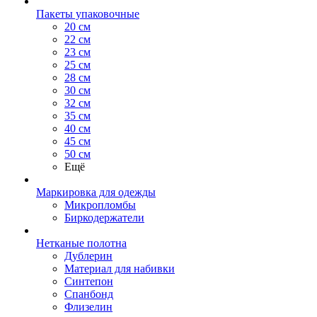
Пакеты упаковочные
20 см
22 см
23 см
25 см
28 см
30 см
32 см
35 см
40 см
45 см
50 см
Ещё
Маркировка для одежды
Микропломбы
Биркодержатели
Нетканые полотна
Дублерин
Материал для набивки
Синтепон
Спанбонд
Флизелин