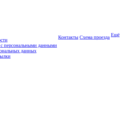
Ещё
Контакты
Схема проезда
ости
ы с персональными данными
сональных данных
сылки