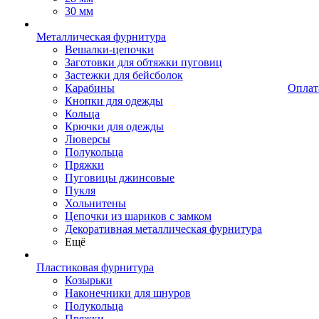
30 мм
Металлическая фурнитура
Вешалки-цепочки
Заготовки для обтяжки пуговиц
Застежки для бейсболок
Карабины
Оплат
Кнопки для одежды
Кольца
Крючки для одежды
Люверсы
Полукольца
Пряжки
Пуговицы джинсовые
Пукля
Хольнитены
Цепочки из шариков с замком
Декоративная металлическая фурнитура
Ещё
Пластиковая фурнитура
Козырьки
Наконечники для шнуров
Полукольца
Пряжки