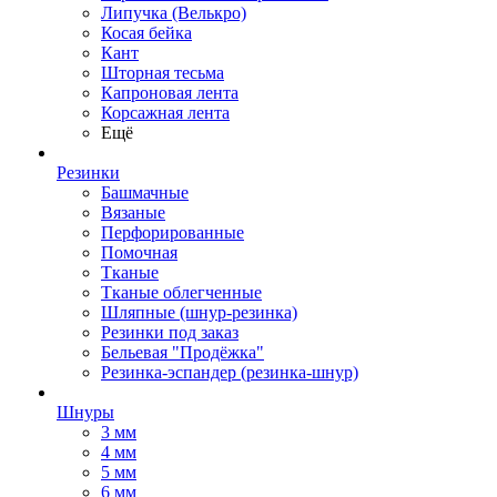
Липучка (Велькро)
Косая бейка
Кант
Шторная тесьма
Капроновая лента
Корсажная лента
Ещё
Резинки
Башмачные
Вязаные
Перфорированные
Помочная
Тканые
Тканые облегченные
Шляпные (шнур-резинка)
Резинки под заказ
Бельевая "Продёжка"
Резинка-эспандер (резинка-шнур)
Шнуры
3 мм
4 мм
5 мм
6 мм