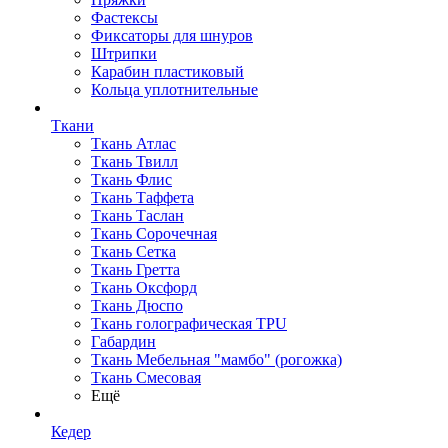
Фастексы
Фиксаторы для шнуров
Штрипки
Карабин пластиковый
Кольца уплотнительные
Ткани
Ткань Атлас
Ткань Твилл
Ткань Флис
Ткань Таффета
Ткань Таслан
Ткань Сорочечная
Ткань Сетка
Ткань Гретта
Ткань Оксфорд
Ткань Дюспо
Ткань голографическая TPU
Габардин
Ткань Мебельная "мамбо" (рогожка)
Ткань Смесовая
Ещё
Кедер