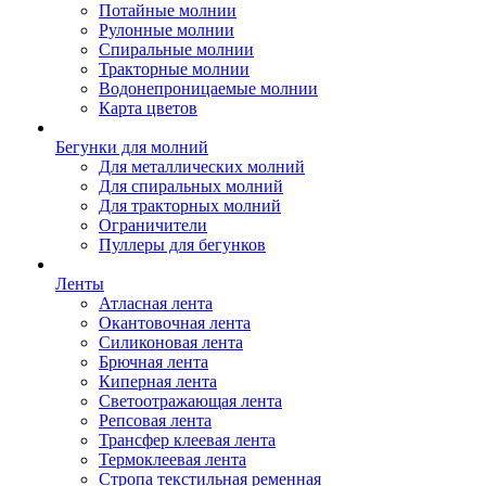
Потайные молнии
Рулонные молнии
Спиральные молнии
Тракторные молнии
Водонепроницаемые молнии
Карта цветов
Бегунки для молний
Для металлических молний
Для спиральных молний
Для тракторных молний
Ограничители
Пуллеры для бегунков
Ленты
Атласная лента
Окантовочная лента
Силиконовая лента
Брючная лента
Киперная лента
Светоотражающая лента
Репсовая лента
Трансфер клеевая лента
Термоклеевая лента
Стропа текстильная ременная