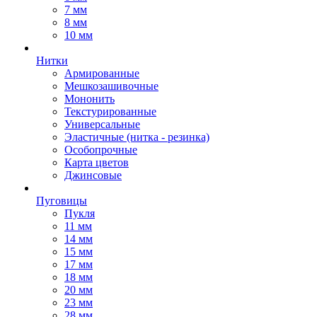
7 мм
8 мм
10 мм
Нитки
Армированные
Мешкозашивочные
Мононить
Текстурированные
Универсальные
Эластичные (нитка - резинка)
Особопрочные
Карта цветов
Джинсовые
Пуговицы
Пукля
11 мм
14 мм
15 мм
17 мм
18 мм
20 мм
23 мм
28 мм