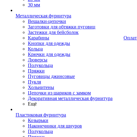
30 мм
Металлическая фурнитура
Вешалки-цепочки
Заготовки для обтяжки пуговиц
Застежки для бейсболок
Карабины
Оплат
Кнопки для одежды
Кольца
Крючки для одежды
Люверсы
Полукольца
Пряжки
Пуговицы джинсовые
Пукля
Хольнитены
Цепочки из шариков с замком
Декоративная металлическая фурнитура
Ещё
Пластиковая фурнитура
Козырьки
Наконечники для шнуров
Полукольца
Пряжки