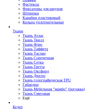
Фастексы
Фиксаторы для шнуров
Штрипки
Карабин пластиковый
Кольца уплотнительные
Ткани
Ткань Атлас
Ткань Твилл
Ткань Флис
Ткань Таффета
Ткань Таслан
Ткань Сорочечная
Ткань Сетка
Ткань Гретта
Ткань Оксфорд
Ткань Дюспо
Ткань голографическая TPU
Габардин
Ткань Мебельная "мамбо" (рогожка)
Ткань Смесовая
Ещё
Кедер