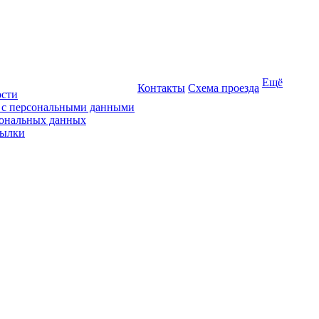
Ещё
Контакты
Схема проезда
ости
ы с персональными данными
сональных данных
сылки