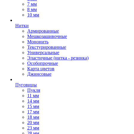
7 мм
8 мм
10 мм
Нитки
Армированные
Мешкозашивочные
Мононить
Текстурированные
Универсальные
Эластичные (нитка - резинка)
Особопрочные
Карта цветов
Джинсовые
Пуговицы
Пукля
11 мм
14 мм
15 мм
17 мм
18 мм
20 мм
23 мм
28 мм