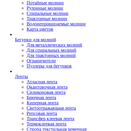
Потайные молнии
Рулонные молнии
Спиральные молнии
Тракторные молнии
Водонепроницаемые молнии
Карта цветов
Бегунки для молний
Для металлических молний
Для спиральных молний
Для тракторных молний
Ограничители
Пуллеры для бегунков
Ленты
Атласная лента
Окантовочная лента
Силиконовая лента
Брючная лента
Киперная лента
Светоотражающая лента
Репсовая лента
Трансфер клеевая лента
Термоклеевая лента
Стропа текстильная ременная