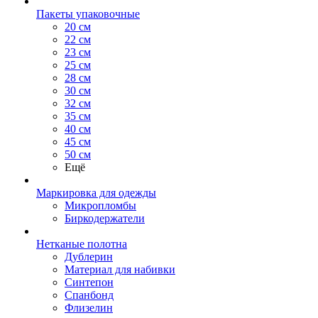
Пакеты упаковочные
20 см
22 см
23 см
25 см
28 см
30 см
32 см
35 см
40 см
45 см
50 см
Ещё
Маркировка для одежды
Микропломбы
Биркодержатели
Нетканые полотна
Дублерин
Материал для набивки
Синтепон
Спанбонд
Флизелин