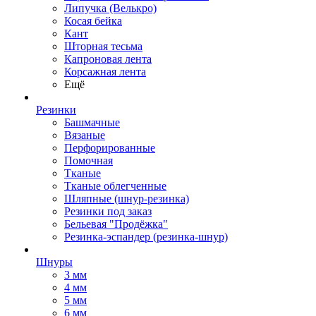
Липучка (Велькро)
Косая бейка
Кант
Шторная тесьма
Капроновая лента
Корсажная лента
Ещё
Резинки
Башмачные
Вязаные
Перфорированные
Помочная
Тканые
Тканые облегченные
Шляпные (шнур-резинка)
Резинки под заказ
Бельевая "Продёжка"
Резинка-эспандер (резинка-шнур)
Шнуры
3 мм
4 мм
5 мм
6 мм