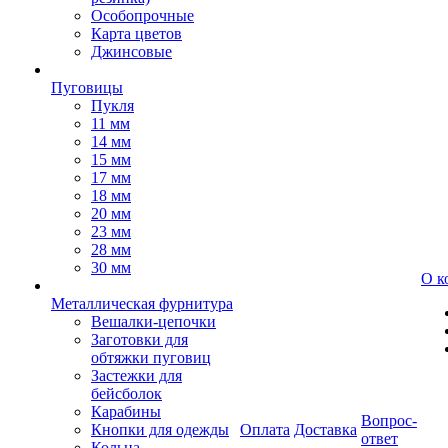
Особопрочные
Карта цветов
Джинсовые
Пуговицы
Пукля
11 мм
14 мм
15 мм
17 мм
18 мм
20 мм
23 мм
28 мм
30 мм
О к
Металлическая фурнитура
Вешалки-цепочки
Заготовки для
обтяжки пуговиц
Застежки для
бейсболок
Карабины
Вопрос-
Кнопки для одежды
Оплата
Доставка
ответ
Кольца