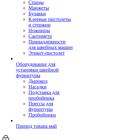
Спицы
Манжеты
Булавки
Клеевые пистолеты
и стержни
Ножницы
Сантиметр
Принадлежности
для швейных машин
Этикет-пистолет
Оборудование для
установки швейной
фурнитуры
Дырокол
Насадки
Подставка для
пробойника
Прессы для
фурнитуры
Пробойники
Приход товара май