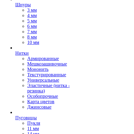
Шнуры
3 мм
4 мм
5 мм
6 мм
7 мм
8 мм
10 мм
Нитки
Армированные
Мешкозашивочные
Мононить
Текстурированные
Универсальные
Эластичные (нитка -
резинка)
Особопрочные
Карта цветов
Джинсовые
Пуговицы
Пукля
11 мм
14 мм