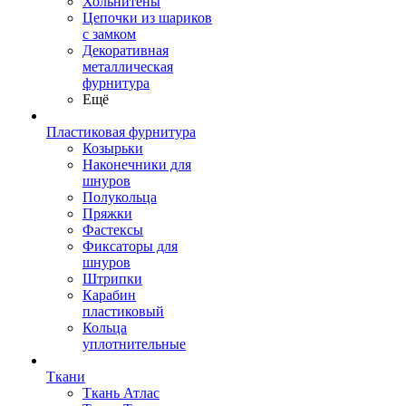
Хольнитены
Цепочки из шариков
с замком
Декоративная
металлическая
фурнитура
Ещё
Пластиковая фурнитура
Козырьки
Наконечники для
шнуров
Полукольца
Пряжки
Фастексы
Фиксаторы для
шнуров
Штрипки
Карабин
пластиковый
Кольца
уплотнительные
Ткани
Ткань Атлас