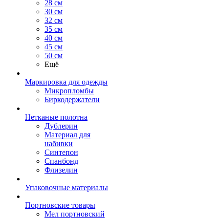
28 см
30 см
32 см
35 см
40 см
45 см
50 см
Ещё
Маркировка для одежды
Микропломбы
Биркодержатели
Нетканые полотна
Дублерин
Материал для
набивки
Синтепон
Спанбонд
Флизелин
Упаковочные материалы
Портновские товары
Мел портновский