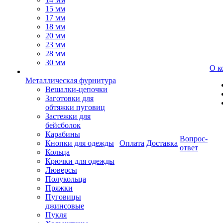
15 мм
17 мм
18 мм
20 мм
23 мм
28 мм
30 мм
О к
Металлическая фурнитура
Вешалки-цепочки
Заготовки для
обтяжки пуговиц
Застежки для
бейсболок
Карабины
Вопрос-
Кнопки для одежды
Оплата
Доставка
ответ
Кольца
Крючки для одежды
Люверсы
Полукольца
Пряжки
Пуговицы
джинсовые
Пукля