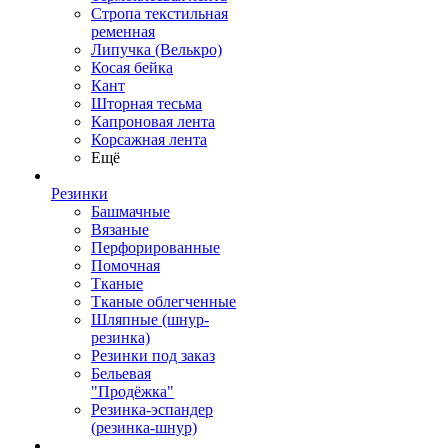
Стропа текстильная
ременная
Липучка (Велькро)
Косая бейка
Кант
Шторная тесьма
Капроновая лента
Корсажная лента
Ещё
Резинки
Башмачные
Вязаные
Перфорированные
Помочная
Тканые
Тканые облегченные
Шляпные (шнур-
резинка)
Резинки под заказ
Бельевая
"Продёжка"
Резинка-эспандер
(резинка-шнур)