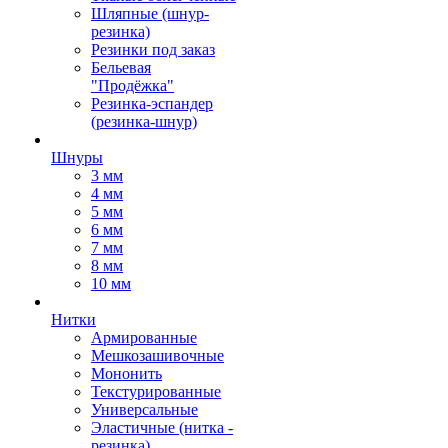
Шляпные (шнур-
резинка)
Резинки под заказ
Бельевая
"Продёжка"
Резинка-эспандер
(резинка-шнур)
Шнуры
3 мм
4 мм
5 мм
6 мм
7 мм
8 мм
10 мм
Нитки
Армированные
Мешкозашивочные
Мононить
Текстурированные
Универсальные
Эластичные (нитка -
резинка)