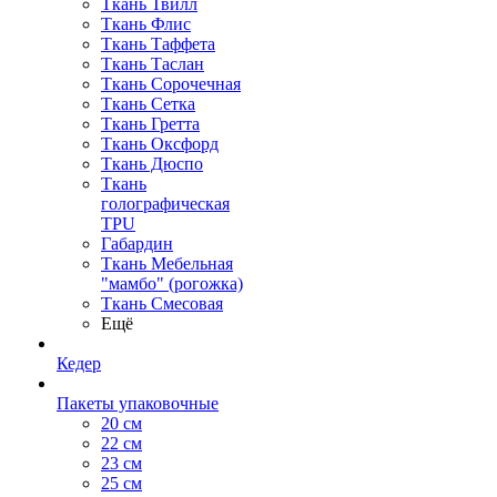
Ткань Твилл
Ткань Флис
Ткань Таффета
Ткань Таслан
Ткань Сорочечная
Ткань Сетка
Ткань Гретта
Ткань Оксфорд
Ткань Дюспо
Ткань
голографическая
TPU
Габардин
Ткань Мебельная
"мамбо" (рогожка)
Ткань Смесовая
Ещё
Кедер
Пакеты упаковочные
20 см
22 см
23 см
25 см