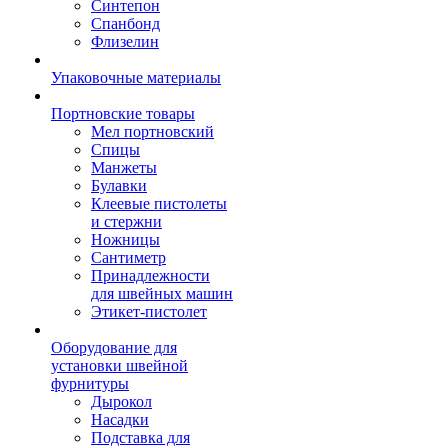
Синтепон
Спанбонд
Флизелин
Упаковочные материалы
Портновские товары
Мел портновский
Спицы
Манжеты
Булавки
Клеевые пистолеты
и стержни
Ножницы
Сантиметр
Принадлежности
для швейных машин
Этикет-пистолет
Оборудование для
установки швейной
фурнитуры
Дырокол
Насадки
Подставка для