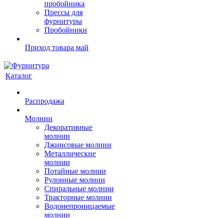
пробойника
Прессы для
фурнитуры
Пробойники
Приход товара май
Каталог
Распродажа
Молнии
Декоративные
молнии
Джинсовые молнии
Металлические
молнии
Потайные молнии
Рулонные молнии
Спиральные молнии
Тракторные молнии
Водонепроницаемые
молнии