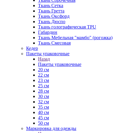
Ткань Сорочечная
Ткань Сетка
Ткань Гретта
Ткань Оксфорд
Ткань Дюспо
Ткань голографическая TPU
Габардин
Ткань Мебельная "мамбо" (рогожка)
Ткань Смесовая
Кедер
Пакеты упаковочные
Назад
Пакеты упаковочные
20 см
22 см
23 см
25 см
28 см
30 см
32 см
35 см
40 см
45 см
50 см
Маркировка для одежды