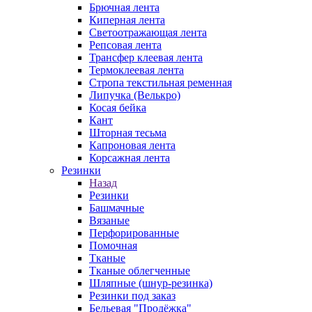
Брючная лента
Киперная лента
Светоотражающая лента
Репсовая лента
Трансфер клеевая лента
Термоклеевая лента
Стропа текстильная ременная
Липучка (Велькро)
Косая бейка
Кант
Шторная тесьма
Капроновая лента
Корсажная лента
Резинки
Назад
Резинки
Башмачные
Вязаные
Перфорированные
Помочная
Тканые
Тканые облегченные
Шляпные (шнур-резинка)
Резинки под заказ
Бельевая "Продёжка"