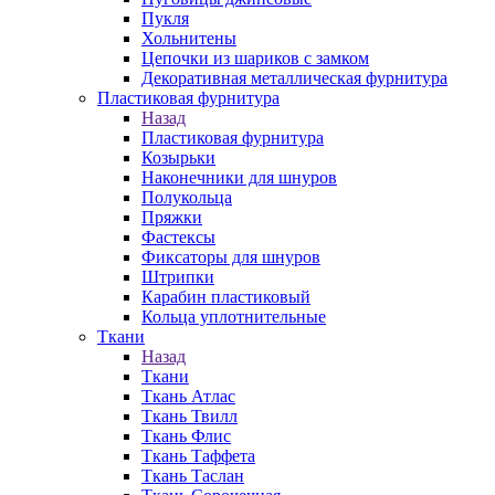
Пукля
Хольнитены
Цепочки из шариков с замком
Декоративная металлическая фурнитура
Пластиковая фурнитура
Назад
Пластиковая фурнитура
Козырьки
Наконечники для шнуров
Полукольца
Пряжки
Фастексы
Фиксаторы для шнуров
Штрипки
Карабин пластиковый
Кольца уплотнительные
Ткани
Назад
Ткани
Ткань Атлас
Ткань Твилл
Ткань Флис
Ткань Таффета
Ткань Таслан