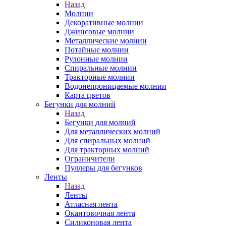
Назад
Молнии
Декоративные молнии
Джинсовые молнии
Металлические молнии
Потайные молнии
Рулонные молнии
Спиральные молнии
Тракторные молнии
Водонепроницаемые молнии
Карта цветов
Бегунки для молний
Назад
Бегунки для молний
Для металлических молний
Для спиральных молний
Для тракторных молний
Ограничители
Пуллеры для бегунков
Ленты
Назад
Ленты
Атласная лента
Окантовочная лента
Силиконовая лента