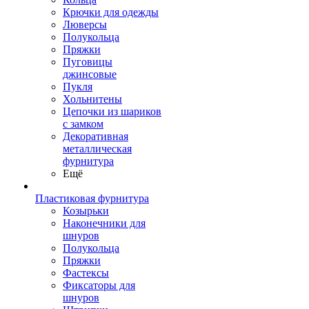
Крючки для одежды
Люверсы
Полукольца
Пряжки
Пуговицы
джинсовые
Пукля
Хольнитены
Цепочки из шариков
с замком
Декоративная
металлическая
фурнитура
Ещё
Пластиковая фурнитура
Козырьки
Наконечники для
шнуров
Полукольца
Пряжки
Фастексы
Фиксаторы для
шнуров