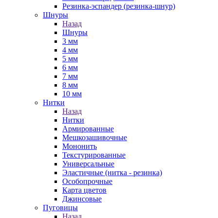
Резинка-эспандер (резинка-шнур)
Шнуры
Назад
Шнуры
3 мм
4 мм
5 мм
6 мм
7 мм
8 мм
10 мм
Нитки
Назад
Нитки
Армированные
Мешкозашивочные
Мононить
Текстурированные
Универсальные
Эластичные (нитка - резинка)
Особопрочные
Карта цветов
Джинсовые
Пуговицы
Назад