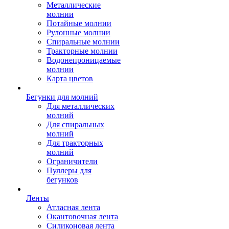
Металлические
молнии
Потайные молнии
Рулонные молнии
Спиральные молнии
Тракторные молнии
Водонепроницаемые
молнии
Карта цветов
Бегунки для молний
Для металлических
молний
Для спиральных
молний
Для тракторных
молний
Ограничители
Пуллеры для
бегунков
Ленты
Атласная лента
Окантовочная лента
Силиконовая лента