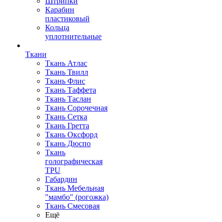
Штрипки
Карабин
пластиковый
Кольца
уплотнительные
Ткани
Ткань Атлас
Ткань Твилл
Ткань Флис
Ткань Таффета
Ткань Таслан
Ткань Сорочечная
Ткань Сетка
Ткань Гретта
Ткань Оксфорд
Ткань Дюспо
Ткань
голографическая
TPU
Габардин
Ткань Мебельная
"мамбо" (рогожка)
Ткань Смесовая
Ещё