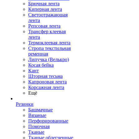
Брючная лента
Киперная лента
Светоотражающая
лента
Репсовая лента
Трансфер клеевая
лента
Термоклеевая лента
Стропа текстильная
ременная
Липучка (Велькро)
Косая бейка
Кант
Шторная тесьма
Капроновая лента
Корсажная лента
Ещё
Резинки
Башмачные
Вязаные
Перфорированные
Помочная
Тканые
Тканые облегченные