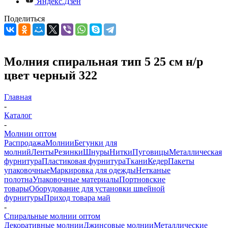
Яндекс.Дзен
Поделиться
Молния спиральная тип 5 25 см н/р
цвет черный 322
Главная
-
Каталог
-
Молнии оптом
Распродажа
Молнии
Бегунки для
молний
Ленты
Резинки
Шнуры
Нитки
Пуговицы
Металлическая
фурнитура
Пластиковая фурнитура
Ткани
Кедер
Пакеты
упаковочные
Маркировка для одежды
Нетканые
полотна
Упаковочные материалы
Портновские
товары
Оборудование для установки швейной
фурнитуры
Приход товара май
-
Спиральные молнии оптом
Декоративные молнии
Джинсовые молнии
Металлические