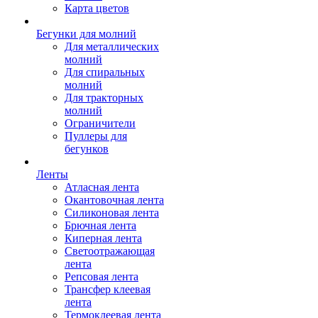
Карта цветов
Бегунки для молний
Для металлических
молний
Для спиральных
молний
Для тракторных
молний
Ограничители
Пуллеры для
бегунков
Ленты
Атласная лента
Окантовочная лента
Силиконовая лента
Брючная лента
Киперная лента
Светоотражающая
лента
Репсовая лента
Трансфер клеевая
лента
Термоклеевая лента