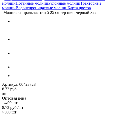
молнии
Потайные молнии
Рулонные молнии
Тракторные
молнии
Водонепроницаемые молнии
Карта цветов
-
Молния спиральная тип 5 25 см н/р цвет черный 322
Артикул:
00423728
8.73
руб.
/шт
Оптовая цена
1-499 шт
8.73
руб.
/шт
>500 шт