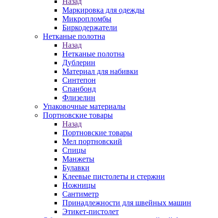
Назад
Маркировка для одежды
Микропломбы
Биркодержатели
Нетканые полотна
Назад
Нетканые полотна
Дублерин
Материал для набивки
Синтепон
Спанбонд
Флизелин
Упаковочные материалы
Портновские товары
Назад
Портновские товары
Мел портновский
Спицы
Манжеты
Булавки
Клеевые пистолеты и стержни
Ножницы
Сантиметр
Принадлежности для швейных машин
Этикет-пистолет