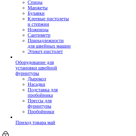
Спицы
Манжеты
Булавки
Клеевые пистолеты
и стержни
Ножницы
Сантиметр
Принадлежности
для швейных машин
Этикет-пистолет
Оборудование для
установки швейной
фурнитуры
Дырокол
Насадки
Подставка для
пробойника
Прессы для
фурнитуры
Пробойники
Приход товара май