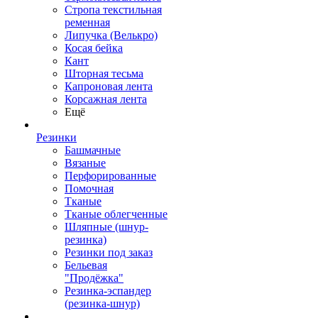
Стропа текстильная
ременная
Липучка (Велькро)
Косая бейка
Кант
Шторная тесьма
Капроновая лента
Корсажная лента
Ещё
Резинки
Башмачные
Вязаные
Перфорированные
Помочная
Тканые
Тканые облегченные
Шляпные (шнур-
резинка)
Резинки под заказ
Бельевая
"Продёжка"
Резинка-эспандер
(резинка-шнур)