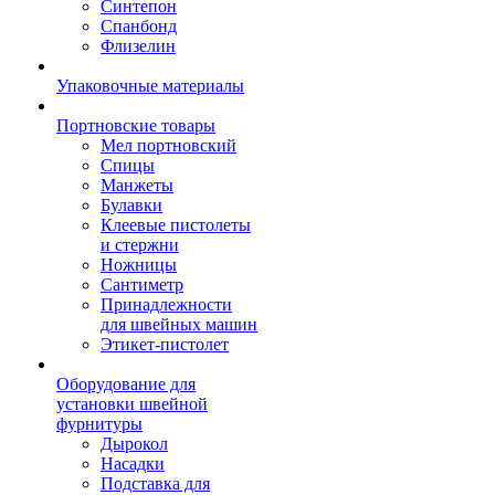
Синтепон
Спанбонд
Флизелин
Упаковочные материалы
Портновские товары
Мел портновский
Спицы
Манжеты
Булавки
Клеевые пистолеты
и стержни
Ножницы
Сантиметр
Принадлежности
для швейных машин
Этикет-пистолет
Оборудование для
установки швейной
фурнитуры
Дырокол
Насадки
Подставка для