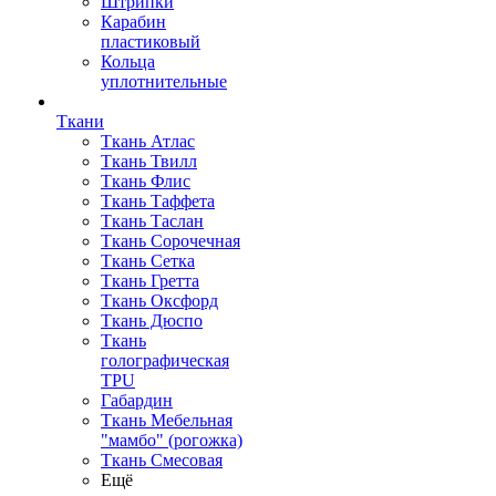
Штрипки
Карабин
пластиковый
Кольца
уплотнительные
Ткани
Ткань Атлас
Ткань Твилл
Ткань Флис
Ткань Таффета
Ткань Таслан
Ткань Сорочечная
Ткань Сетка
Ткань Гретта
Ткань Оксфорд
Ткань Дюспо
Ткань
голографическая
TPU
Габардин
Ткань Мебельная
"мамбо" (рогожка)
Ткань Смесовая
Ещё