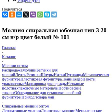
Яндекс.Дзен
Поделиться
Молния спиральная юбочная тип 3 20
см н/р цвет белый № 101
Главная
-
Каталог
-
Молнии оптом
Распродажа
Молнии
Бегунки для
молний
Ленты
Резинки
Шнуры
Нитки
Пуговицы
Металлическая
фурнитура
Пластиковая фурнитура
Ткани
Кедер
Пакеты
упаковочные
Маркировка для одежды
Нетканые
полотна
Упаковочные материалы
Портновские
товары
Оборудование для установки швейной
фурнитуры
Приход товара май
-
Спиральные молнии оптом
Декоративные молнии
Джинсовые молнии
Металлические