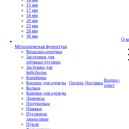
15 мм
17 мм
18 мм
20 мм
23 мм
28 мм
30 мм
О к
Металлическая фурнитура
Вешалки-цепочки
Заготовки для
обтяжки пуговиц
Застежки для
бейсболок
Карабины
Вопрос-
Кнопки для одежды
Оплата
Доставка
ответ
Кольца
Крючки для одежды
Люверсы
Полукольца
Пряжки
Пуговицы
джинсовые
Пукля