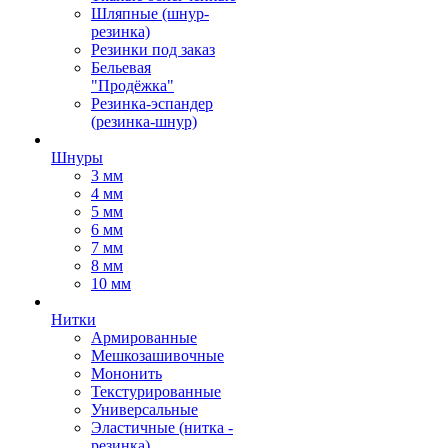
Шляпные (шнур-
резинка)
Резинки под заказ
Бельевая
"Продёжка"
Резинка-эспандер
(резинка-шнур)
Шнуры
3 мм
4 мм
5 мм
6 мм
7 мм
8 мм
10 мм
Нитки
Армированные
Мешкозашивочные
Мононить
Текстурированные
Универсальные
Эластичные (нитка -
резинка)