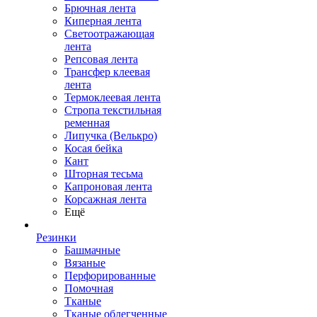
Брючная лента
Киперная лента
Светоотражающая
лента
Репсовая лента
Трансфер клеевая
лента
Термоклеевая лента
Стропа текстильная
ременная
Липучка (Велькро)
Косая бейка
Кант
Шторная тесьма
Капроновая лента
Корсажная лента
Ещё
Резинки
Башмачные
Вязаные
Перфорированные
Помочная
Тканые
Тканые облегченные