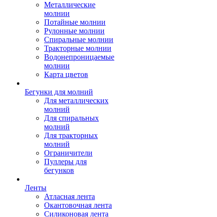
Металлические
молнии
Потайные молнии
Рулонные молнии
Спиральные молнии
Тракторные молнии
Водонепроницаемые
молнии
Карта цветов
Бегунки для молний
Для металлических
молний
Для спиральных
молний
Для тракторных
молний
Ограничители
Пуллеры для
бегунков
Ленты
Атласная лента
Окантовочная лента
Силиконовая лента