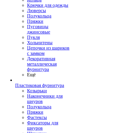
Крючки для одежды
Люверсы
Полукольца
Пряжки
Пуговицы
джинсовые
Пукля
Хольнитены
Цепочки из шариков
с замком
Декоративная
металлическая
фурнитура
Ещё
Пластиковая фурнитура
Козырьки
Наконечники для
шнуров
Полукольца
Пряжки
Фастексы
Фиксаторы для
шнуров