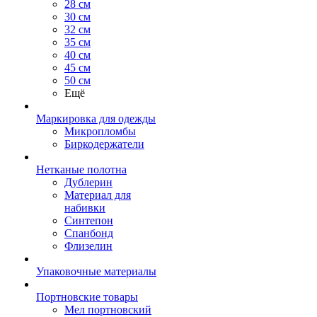
28 см
30 см
32 см
35 см
40 см
45 см
50 см
Ещё
Маркировка для одежды
Микропломбы
Биркодержатели
Нетканые полотна
Дублерин
Материал для
набивки
Синтепон
Спанбонд
Флизелин
Упаковочные материалы
Портновские товары
Мел портновский