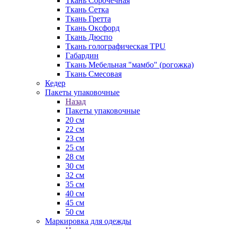
Ткань Сорочечная
Ткань Сетка
Ткань Гретта
Ткань Оксфорд
Ткань Дюспо
Ткань голографическая TPU
Габардин
Ткань Мебельная "мамбо" (рогожка)
Ткань Смесовая
Кедер
Пакеты упаковочные
Назад
Пакеты упаковочные
20 см
22 см
23 см
25 см
28 см
30 см
32 см
35 см
40 см
45 см
50 см
Маркировка для одежды