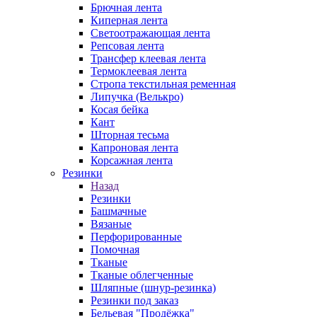
Брючная лента
Киперная лента
Светоотражающая лента
Репсовая лента
Трансфер клеевая лента
Термоклеевая лента
Стропа текстильная ременная
Липучка (Велькро)
Косая бейка
Кант
Шторная тесьма
Капроновая лента
Корсажная лента
Резинки
Назад
Резинки
Башмачные
Вязаные
Перфорированные
Помочная
Тканые
Тканые облегченные
Шляпные (шнур-резинка)
Резинки под заказ
Бельевая "Продёжка"