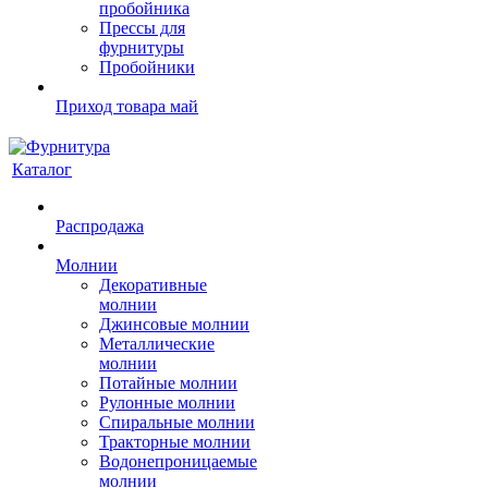
пробойника
Прессы для
фурнитуры
Пробойники
Приход товара май
Каталог
Распродажа
Молнии
Декоративные
молнии
Джинсовые молнии
Металлические
молнии
Потайные молнии
Рулонные молнии
Спиральные молнии
Тракторные молнии
Водонепроницаемые
молнии