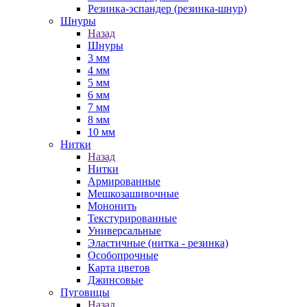
Резинка-эспандер (резинка-шнур)
Шнуры
Назад
Шнуры
3 мм
4 мм
5 мм
6 мм
7 мм
8 мм
10 мм
Нитки
Назад
Нитки
Армированные
Мешкозашивочные
Мононить
Текстурированные
Универсальные
Эластичные (нитка - резинка)
Особопрочные
Карта цветов
Джинсовые
Пуговицы
Назад