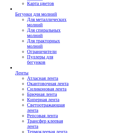
Карта цветов
Бегунки для молний
Для металлических
молний
Для спиральных
молний
Для тракторных
молний
Ограничители
Пуллеры для
бегунков
Ленты
Атласная лента
Окантовочная лента
Силиконовая лента
Брючная лента
Киперная лента
Светоотражающая
лента
Репсовая лента
Трансфер клеевая
лента
Термоклеевая лента