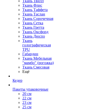
Ткань Твилл
Ткань Флис
Ткань Таффета
Ткань Таслан
Ткань Сорочечная
Ткань Сетка
Ткань Гретта
Ткань Оксфорд
Ткань Дюспо
Ткань
голографическая
TPU
Габардин
Ткань Мебельная
"мамбо" (рогожка)
Ткань Смесовая
Ещё
Кедер
Пакеты упаковочные
20 см
22 см
23 см
25 см