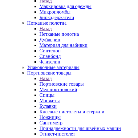
Назад
Маркировка для одежды
Микропломбы
Биркодержатели
Нетканые полотна
Назад
Нетканые полотна
Дублерин
Материал для набивки
Синтепон
Спанбонд
Флизелин
Упаковочные материалы
Портновские товары
Назад
Портновские товары
Мел портновский
Спицы
Манжеты
Булавки
Клеевые пистолеты и стержни
Ножницы
Сантиметр
Принадлежности для швейных машин
Этикет-пистолет