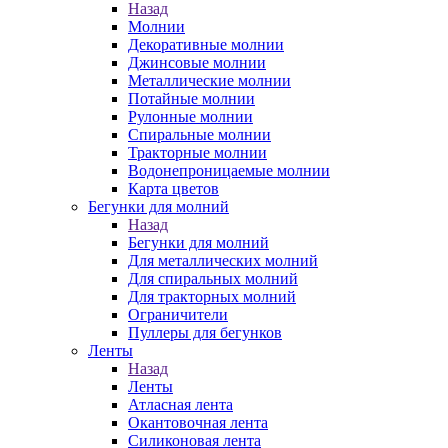
Назад
Молнии
Декоративные молнии
Джинсовые молнии
Металлические молнии
Потайные молнии
Рулонные молнии
Спиральные молнии
Тракторные молнии
Водонепроницаемые молнии
Карта цветов
Бегунки для молний
Назад
Бегунки для молний
Для металлических молний
Для спиральных молний
Для тракторных молний
Ограничители
Пуллеры для бегунков
Ленты
Назад
Ленты
Атласная лента
Окантовочная лента
Силиконовая лента