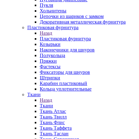
Пукля
Хольнитены
Цепочки из шариков с замком
Декоративная металлическая фурнитура
Пластиковая фурнитура
Назад
Пластиковая фурнитура
Козырьки
Наконечники для шнуров
Полукольца
Пряжки
Фастексы
Фиксаторы для шнуров
Штрипки
Карабин пластиковый
Кольца уплотнительные
Ткани
Назад
Ткани
Ткань Атлас
Ткань Твилл
Ткань Флис
Ткань Таффета
Ткань Таслан