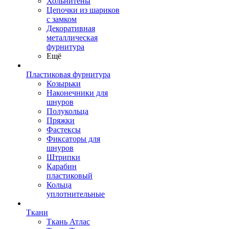
Хольнитены
Цепочки из шариков
с замком
Декоративная
металлическая
фурнитура
Ещё
Пластиковая фурнитура
Козырьки
Наконечники для
шнуров
Полукольца
Пряжки
Фастексы
Фиксаторы для
шнуров
Штрипки
Карабин
пластиковый
Кольца
уплотнительные
Ткани
Ткань Атлас