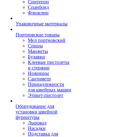
Синтепон
Спанбонд
Флизелин
Упаковочные материалы
Портновские товары
Мел портновский
Спицы
Манжеты
Булавки
Клеевые пистолеты
и стержни
Ножницы
Сантиметр
Принадлежности
для швейных машин
Этикет-пистолет
Оборудование для
установки швейной
фурнитуры
Дырокол
Насадки
Подставка для