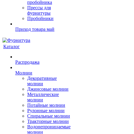
пробойника
Прессы для
фурнитуры
Пробойники
Приход товара май
Каталог
Распродажа
Молнии
Декоративные
молнии
Джинсовые молнии
Металлические
молнии
Потайные молнии
Рулонные молнии
Спиральные молнии
Тракторные молнии
Водонепроницаемые
молнии