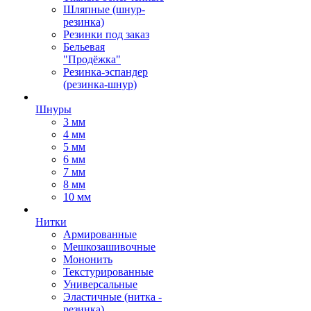
Шляпные (шнур-
резинка)
Резинки под заказ
Бельевая
"Продёжка"
Резинка-эспандер
(резинка-шнур)
Шнуры
3 мм
4 мм
5 мм
6 мм
7 мм
8 мм
10 мм
Нитки
Армированные
Мешкозашивочные
Мононить
Текстурированные
Универсальные
Эластичные (нитка -
резинка)