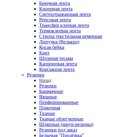
Брючная лента
Киперная лента
Светоотражающая лента
Репсовая лента
Трансфер клеевая лента
Термоклеевая лента
Стропа текстильная ременная
Липучка (Велькро)
Косая бейка
Кант
Шторная тесьма
Капроновая лента
Корсажная лента
Резинки
Назад
Резинки
Башмачные
Вязаные
Перфорированные
Помочная
Тканые
Тканые облегченные
Шляпные (шнур-резинка)
Резинки под заказ
Бельевая "Продёжка"