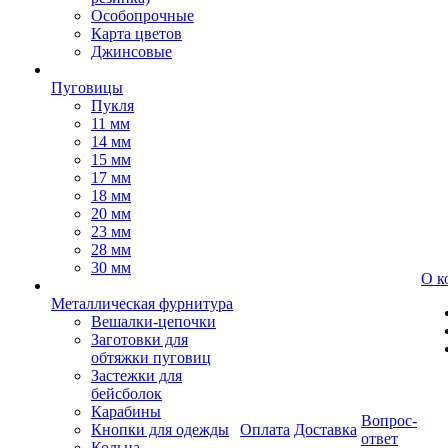
Особопрочные
Карта цветов
Джинсовые
Пуговицы
Пукля
11 мм
14 мм
15 мм
17 мм
18 мм
20 мм
23 мм
28 мм
30 мм
О к
Металлическая фурнитура
Вешалки-цепочки
Заготовки для
обтяжки пуговиц
Застежки для
бейсболок
Карабины
Вопрос-
Кнопки для одежды
Оплата
Доставка
ответ
Кольца