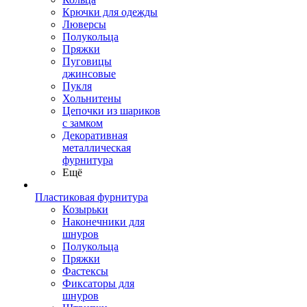
Крючки для одежды
Люверсы
Полукольца
Пряжки
Пуговицы
джинсовые
Пукля
Хольнитены
Цепочки из шариков
с замком
Декоративная
металлическая
фурнитура
Ещё
Пластиковая фурнитура
Козырьки
Наконечники для
шнуров
Полукольца
Пряжки
Фастексы
Фиксаторы для
шнуров