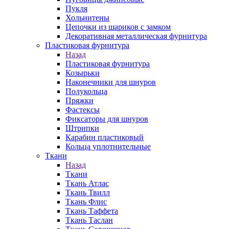
Пукля
Хольнитены
Цепочки из шариков с замком
Декоративная металлическая фурнитура
Пластиковая фурнитура
Назад
Пластиковая фурнитура
Козырьки
Наконечники для шнуров
Полукольца
Пряжки
Фастексы
Фиксаторы для шнуров
Штрипки
Карабин пластиковый
Кольца уплотнительные
Ткани
Назад
Ткани
Ткань Атлас
Ткань Твилл
Ткань Флис
Ткань Таффета
Ткань Таслан