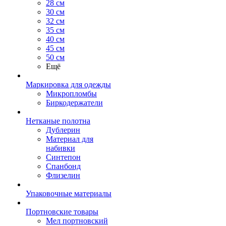
28 см
30 см
32 см
35 см
40 см
45 см
50 см
Ещё
Маркировка для одежды
Микропломбы
Биркодержатели
Нетканые полотна
Дублерин
Материал для
набивки
Синтепон
Спанбонд
Флизелин
Упаковочные материалы
Портновские товары
Мел портновский