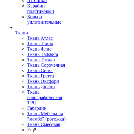
Штрипки
Карабин
пластиковый
Кольца
уплотнительные
Ткани
Ткань Атлас
Ткань Твилл
Ткань Флис
Ткань Таффета
Ткань Таслан
Ткань Сорочечная
Ткань Сетка
Ткань Гретта
Ткань Оксфорд
Ткань Дюспо
Ткань
голографическая
TPU
Габардин
Ткань Мебельная
"мамбо" (рогожка)
Ткань Смесовая
Ещё