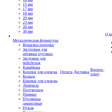
15 мм
17 мм
18 мм
20 мм
23 мм
28 мм
30 мм
О к
Металлическая фурнитура
Вешалки-цепочки
Заготовки для
обтяжки пуговиц
Застежки для
бейсболок
Карабины
Вопрос-
Кнопки для одежды
Оплата
Доставка
ответ
Кольца
Крючки для одежды
Люверсы
Полукольца
Пряжки
Пуговицы
джинсовые
Пукля