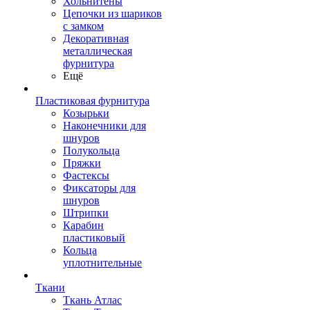
Хольнитены
Цепочки из шариков
с замком
Декоративная
металлическая
фурнитура
Ещё
Пластиковая фурнитура
Козырьки
Наконечники для
шнуров
Полукольца
Пряжки
Фастексы
Фиксаторы для
шнуров
Штрипки
Карабин
пластиковый
Кольца
уплотнительные
Ткани
Ткань Атлас