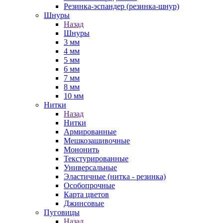
Резинка-эспандер (резинка-шнур)
Шнуры
Назад
Шнуры
3 мм
4 мм
5 мм
6 мм
7 мм
8 мм
10 мм
Нитки
Назад
Нитки
Армированные
Мешкозашивочные
Мононить
Текстурированные
Универсальные
Эластичные (нитка - резинка)
Особопрочные
Карта цветов
Джинсовые
Пуговицы
Назад