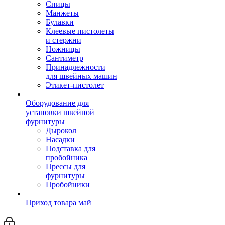
Спицы
Манжеты
Булавки
Клеевые пистолеты
и стержни
Ножницы
Сантиметр
Принадлежности
для швейных машин
Этикет-пистолет
Оборудование для
установки швейной
фурнитуры
Дырокол
Насадки
Подставка для
пробойника
Прессы для
фурнитуры
Пробойники
Приход товара май