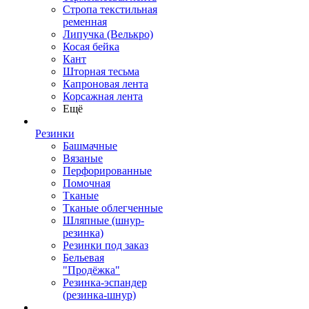
Стропа текстильная
ременная
Липучка (Велькро)
Косая бейка
Кант
Шторная тесьма
Капроновая лента
Корсажная лента
Ещё
Резинки
Башмачные
Вязаные
Перфорированные
Помочная
Тканые
Тканые облегченные
Шляпные (шнур-
резинка)
Резинки под заказ
Бельевая
"Продёжка"
Резинка-эспандер
(резинка-шнур)