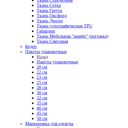
Ткань Сорочечная
Ткань Сетка
Ткань Гретта
Ткань Оксфорд
Ткань Дюспо
Ткань голографическая TPU
Габардин
Ткань Мебельная "мамбо" (рогожка)
Ткань Смесовая
Кедер
Пакеты упаковочные
Назад
Пакеты упаковочные
20 см
22 см
23 см
25 см
28 см
30 см
32 см
35 см
40 см
45 см
50 см
Маркировка для одежды