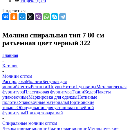
Яндекс.Дзен
Поделиться
Молния спиральная тип 7 80 см
разъемная цвет черный 322
Главная
-
Каталог
-
Молнии оптом
Распродажа
Молнии
Бегунки для
молний
Ленты
Резинки
Шнуры
Нитки
Пуговицы
Металлическая
фурнитура
Пластиковая фурнитура
Ткани
Кедер
Пакеты
упаковочные
Маркировка для одежды
Нетканые
полотна
Упаковочные материалы
Портновские
товары
Оборудование для установки швейной
фурнитуры
Приход товара май
-
Спиральные молнии оптом
Декоративные молнии
Джинсовые молнии
Металлические