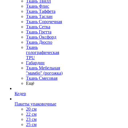
Ткань Твилл
Ткань Флис
Ткань Таффета
Ткань Таслан
Ткань Сорочечная
Ткань Сетка
Ткань Гретта
Ткань Оксфорд
Ткань Дюспо
Ткань
голографическая
TPU
Габардин
Ткань Мебельная
"мамбо" (рогожка)
Ткань Смесовая
Ещё
Кедер
Пакеты упаковочные
20 см
22 см
23 см
25 см