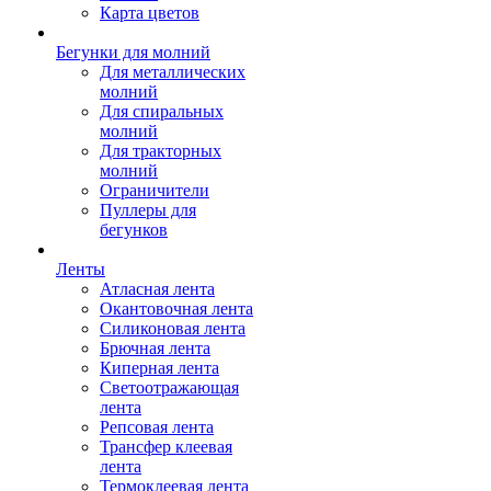
Карта цветов
Бегунки для молний
Для металлических
молний
Для спиральных
молний
Для тракторных
молний
Ограничители
Пуллеры для
бегунков
Ленты
Атласная лента
Окантовочная лента
Силиконовая лента
Брючная лента
Киперная лента
Светоотражающая
лента
Репсовая лента
Трансфер клеевая
лента
Термоклеевая лента