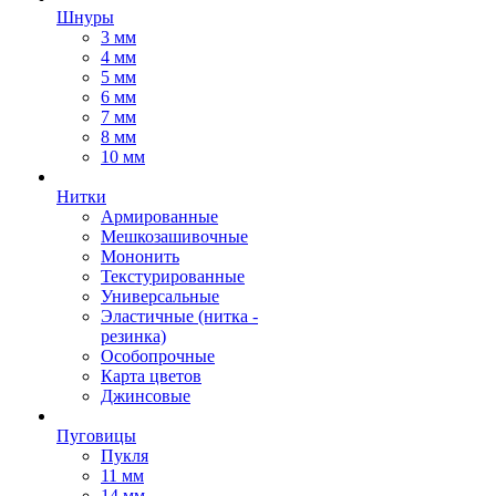
Шнуры
3 мм
4 мм
5 мм
6 мм
7 мм
8 мм
10 мм
Нитки
Армированные
Мешкозашивочные
Мононить
Текстурированные
Универсальные
Эластичные (нитка -
резинка)
Особопрочные
Карта цветов
Джинсовые
Пуговицы
Пукля
11 мм
14 мм