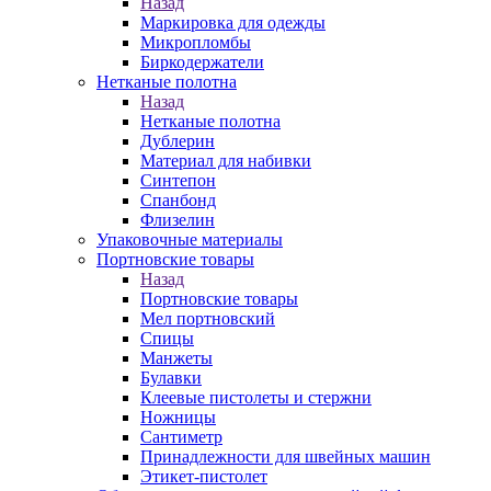
Назад
Маркировка для одежды
Микропломбы
Биркодержатели
Нетканые полотна
Назад
Нетканые полотна
Дублерин
Материал для набивки
Синтепон
Спанбонд
Флизелин
Упаковочные материалы
Портновские товары
Назад
Портновские товары
Мел портновский
Спицы
Манжеты
Булавки
Клеевые пистолеты и стержни
Ножницы
Сантиметр
Принадлежности для швейных машин
Этикет-пистолет