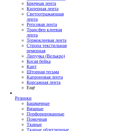
Брючная лента
Киперная лента
Светоотражающая
лента
Репсовая лента
Трансфер клеевая
лента
Термоклеевая лента
Стропа текстильная
ременная
Липучка (Велькро)
Косая бейка
Кант
Шторная тесьма
Капроновая лента
Корсажная лента
Ещё
Резинки
Башмачные
Вязаные
Перфорированные
Помочная
Тканые
Тканые облегченные