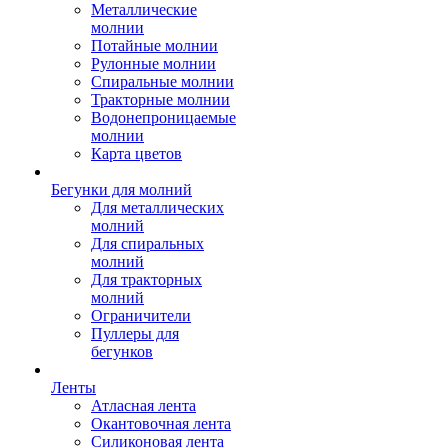
Металлические
молнии
Потайные молнии
Рулонные молнии
Спиральные молнии
Тракторные молнии
Водонепроницаемые
молнии
Карта цветов
Бегунки для молний
Для металлических
молний
Для спиральных
молний
Для тракторных
молний
Ограничители
Пуллеры для
бегунков
Ленты
Атласная лента
Окантовочная лента
Силиконовая лента