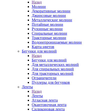
Назад
Молнии
Декоративные молнии
Джинсовые молнии
Металлические молнии
Потайные молнии
Рулонные молнии
Спиральные молнии
Тракторные молнии
Водонепроницаемые молнии
Карта цветов
Бегунки для молний
Назад
Бегунки для молний
Для металлических молний
Для спиральных молний
Для тракторных молний
Ограничители
Пуллеры для бегунков
Ленты
Назад
Ленты
Атласная лента
Окантовочная лента
Силиконовая лента