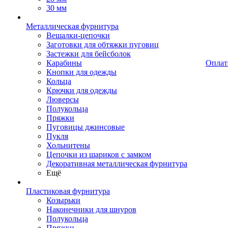
30 мм
Металлическая фурнитура
Вешалки-цепочки
Заготовки для обтяжки пуговиц
Застежки для бейсболок
Карабины
Оплат
Кнопки для одежды
Кольца
Крючки для одежды
Люверсы
Полукольца
Пряжки
Пуговицы джинсовые
Пукля
Хольнитены
Цепочки из шариков с замком
Декоративная металлическая фурнитура
Ещё
Пластиковая фурнитура
Козырьки
Наконечники для шнуров
Полукольца
Пряжки