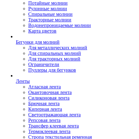
Потайные молнии
Рулонные молнии
Спиральные молнии
Тракторные молнии
Водонепроницаемые молнии
Карта цветов
Бегунки для молний
Для металлических молний
Для спиральных молний
Для тракторных молний
Ограничители
Пуллеры для бегунков
Ленты
Атласная лента
Окантовочная лента
Силиконовая лента
Брючная лента
Киперная лента
Светоотражающая лента
Репсовая лента
Трансфер клеевая лента
Термоклеевая лента
Стропа текстильная ременная