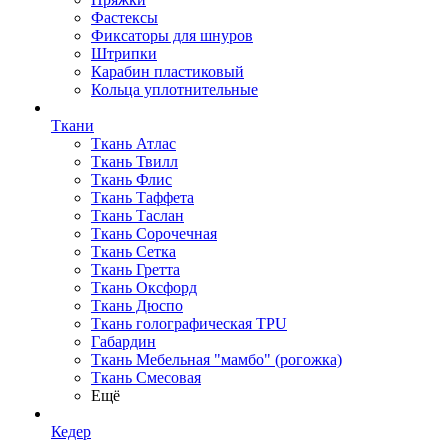
Фастексы
Фиксаторы для шнуров
Штрипки
Карабин пластиковый
Кольца уплотнительные
Ткани
Ткань Атлас
Ткань Твилл
Ткань Флис
Ткань Таффета
Ткань Таслан
Ткань Сорочечная
Ткань Сетка
Ткань Гретта
Ткань Оксфорд
Ткань Дюспо
Ткань голографическая TPU
Габардин
Ткань Мебельная "мамбо" (рогожка)
Ткань Смесовая
Ещё
Кедер