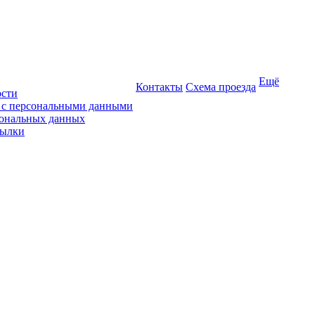
Ещё
Контакты
Схема проезда
ости
ы с персональными данными
сональных данных
сылки