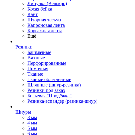
Липучка (Велькро)
Косая бейка
Кант
Шторная тесьма
Капроновая лента
Корсажная лента
Ещё
Резинки
Башмачные
Вязаные
Перфорированные
Помочная
Тканые
Тканые облегченные
Шляпные (шнур-резинка)
Резинки под заказ
Бельевая "Продёжка"
Резинка-эспандер (резинка-шнур)
Шнуры
3 мм
4 мм
5 мм
6 мм