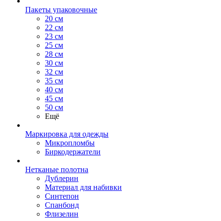
Пакеты упаковочные
20 см
22 см
23 см
25 см
28 см
30 см
32 см
35 см
40 см
45 см
50 см
Ещё
Маркировка для одежды
Микропломбы
Биркодержатели
Нетканые полотна
Дублерин
Материал для набивки
Синтепон
Спанбонд
Флизелин