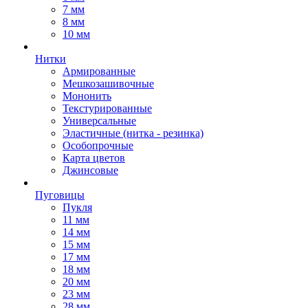
7 мм
8 мм
10 мм
Нитки
Армированные
Мешкозашивочные
Мононить
Текстурированные
Универсальные
Эластичные (нитка - резинка)
Особопрочные
Карта цветов
Джинсовые
Пуговицы
Пукля
11 мм
14 мм
15 мм
17 мм
18 мм
20 мм
23 мм
28 мм