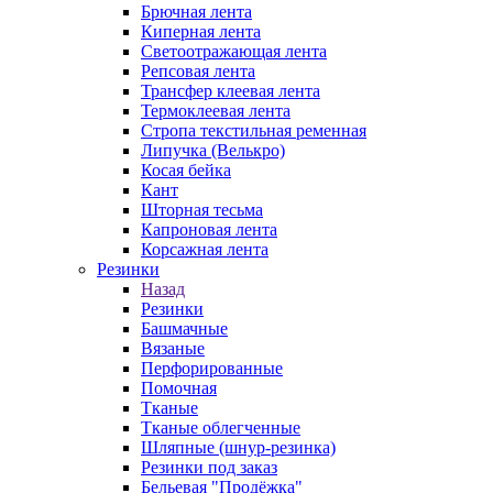
Брючная лента
Киперная лента
Светоотражающая лента
Репсовая лента
Трансфер клеевая лента
Термоклеевая лента
Стропа текстильная ременная
Липучка (Велькро)
Косая бейка
Кант
Шторная тесьма
Капроновая лента
Корсажная лента
Резинки
Назад
Резинки
Башмачные
Вязаные
Перфорированные
Помочная
Тканые
Тканые облегченные
Шляпные (шнур-резинка)
Резинки под заказ
Бельевая "Продёжка"