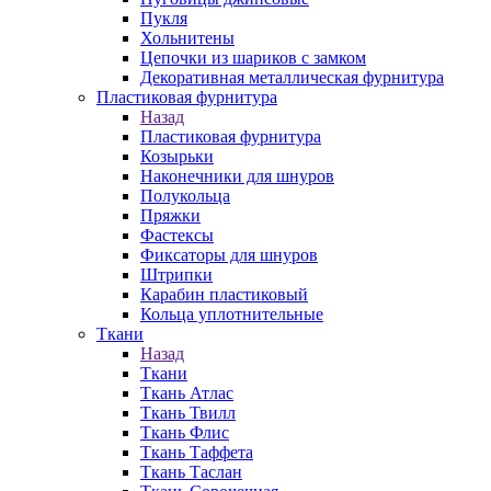
Пукля
Хольнитены
Цепочки из шариков с замком
Декоративная металлическая фурнитура
Пластиковая фурнитура
Назад
Пластиковая фурнитура
Козырьки
Наконечники для шнуров
Полукольца
Пряжки
Фастексы
Фиксаторы для шнуров
Штрипки
Карабин пластиковый
Кольца уплотнительные
Ткани
Назад
Ткани
Ткань Атлас
Ткань Твилл
Ткань Флис
Ткань Таффета
Ткань Таслан