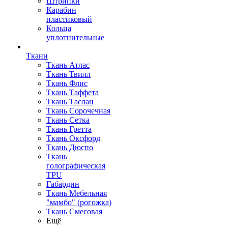
Штрипки
Карабин
пластиковый
Кольца
уплотнительные
Ткани
Ткань Атлас
Ткань Твилл
Ткань Флис
Ткань Таффета
Ткань Таслан
Ткань Сорочечная
Ткань Сетка
Ткань Гретта
Ткань Оксфорд
Ткань Дюспо
Ткань
голографическая
TPU
Габардин
Ткань Мебельная
"мамбо" (рогожка)
Ткань Смесовая
Ещё