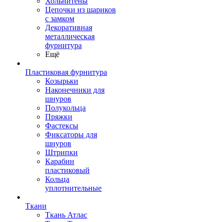
Хольнитены
Цепочки из шариков
с замком
Декоративная
металлическая
фурнитура
Ещё
Пластиковая фурнитура
Козырьки
Наконечники для
шнуров
Полукольца
Пряжки
Фастексы
Фиксаторы для
шнуров
Штрипки
Карабин
пластиковый
Кольца
уплотнительные
Ткани
Ткань Атлас