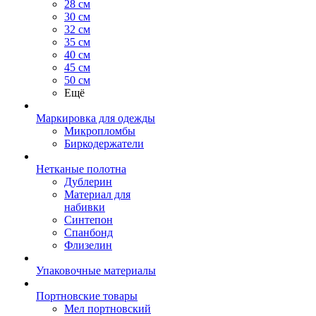
28 см
30 см
32 см
35 см
40 см
45 см
50 см
Ещё
Маркировка для одежды
Микропломбы
Биркодержатели
Нетканые полотна
Дублерин
Материал для
набивки
Синтепон
Спанбонд
Флизелин
Упаковочные материалы
Портновские товары
Мел портновский