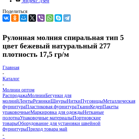
Яндекс.Дзен
Поделиться
Рулонная молния спиральная тип 5
цвет бежевый натуральный 277
плотность 17,5 гр/м
Главная
-
Каталог
-
Молнии оптом
Распродажа
Молнии
Бегунки для
молний
Ленты
Резинки
Шнуры
Нитки
Пуговицы
Металлическая
фурнитура
Пластиковая фурнитура
Ткани
Кедер
Пакеты
упаковочные
Маркировка для одежды
Нетканые
полотна
Упаковочные материалы
Портновские
товары
Оборудование для установки швейной
фурнитуры
Приход товара май
-