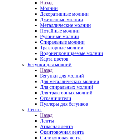
Назад
Молнии
Декоративные молнии
Джинсовые молнии
Металлические молнии
Потайные молнии
Рулонные молнии
Спиральные молнии
Тракторные молнии
Водонепроницаемые молнии
Карта цветов
Бегунки для молний
Назад
Бегунки для молний
Для металлических молний
Для спиральных молний
Для тракторных молний
Ограничители
Пуллеры для бегунков
Ленты
Назад
Ленты
Атласная лента
Окантовочная лента
Силиконовая лента