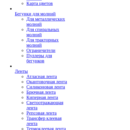
Карта цветов
Бегунки для молний
Для металлических
молний
Для спиральных
молний
Для тракторных
молний
Ограничители
Пуллеры для
бегунков
Ленты
Атласная лента
Окантовочная лента
Силиконовая лента
Брючная лента
Киперная лента
Светоотражающая
лента
Репсовая лента
Трансфер клеевая
лента
Термоклеевая лента