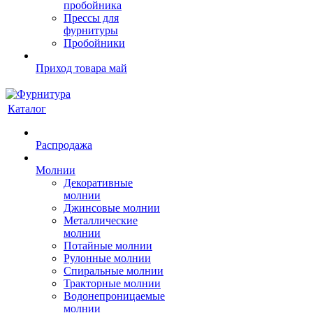
пробойника
Прессы для
фурнитуры
Пробойники
Приход товара май
Каталог
Распродажа
Молнии
Декоративные
молнии
Джинсовые молнии
Металлические
молнии
Потайные молнии
Рулонные молнии
Спиральные молнии
Тракторные молнии
Водонепроницаемые
молнии