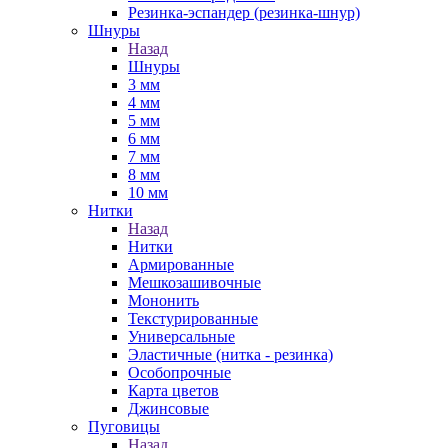
Резинка-эспандер (резинка-шнур)
Шнуры
Назад
Шнуры
3 мм
4 мм
5 мм
6 мм
7 мм
8 мм
10 мм
Нитки
Назад
Нитки
Армированные
Мешкозашивочные
Мононить
Текстурированные
Универсальные
Эластичные (нитка - резинка)
Особопрочные
Карта цветов
Джинсовые
Пуговицы
Назад