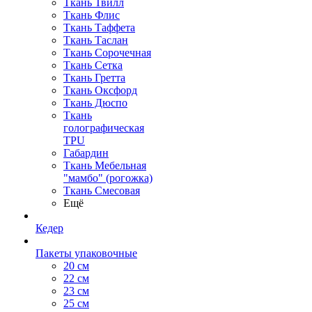
Ткань Твилл
Ткань Флис
Ткань Таффета
Ткань Таслан
Ткань Сорочечная
Ткань Сетка
Ткань Гретта
Ткань Оксфорд
Ткань Дюспо
Ткань
голографическая
TPU
Габардин
Ткань Мебельная
"мамбо" (рогожка)
Ткань Смесовая
Ещё
Кедер
Пакеты упаковочные
20 см
22 см
23 см
25 см