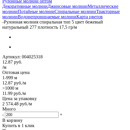
Рулонные молнии оптом
Декоративные молнии
Джинсовые молнии
Металлические
молнии
Потайные молнии
Спиральные молнии
Тракторные
молнии
Водонепроницаемые молнии
Карта цветов
-
Рулонная молния спиральная тип 5 цвет бежевый
натуральный 277 плотность 17,5 гр/м
Артикул:
004025318
12.87
руб.
/м
Оптовая цена
1-999 м
12.87
руб.
/м
>1000 м
11.99
руб.
/м
Цена за упаковку
2 574.48
руб.
/м
Много
-
+
В корзину
Купить в 1 клик