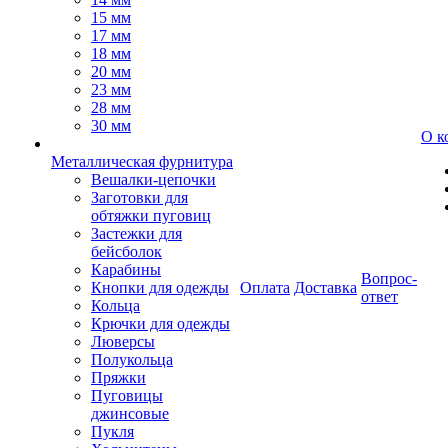
15 мм
17 мм
18 мм
20 мм
23 мм
28 мм
30 мм
О к
Металлическая фурнитура
Вешалки-цепочки
Заготовки для
обтяжки пуговиц
Застежки для
бейсболок
Карабины
Вопрос-
Кнопки для одежды
Оплата
Доставка
ответ
Кольца
Крючки для одежды
Люверсы
Полукольца
Пряжки
Пуговицы
джинсовые
Пукля