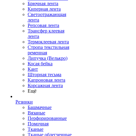
Брючная лента
Киперная лента
Светоотражающая
лента
Репсовая лента
Трансфер клеевая
лента
Термоклеевая лента
Стропа текстильная
ременная
Липучка (Велькро)
Косая бейка
Кант
Шторная тесьма
Капроновая лента
Корсажная лента
Ещё
Резинки
Башмачные
Вязаные
Перфорированные
Помочная
Тканые
Тканые облегченные