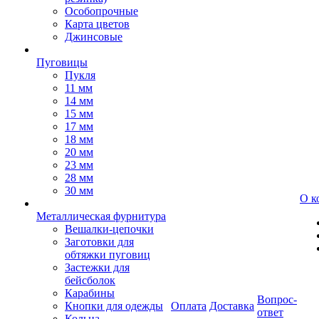
Особопрочные
Карта цветов
Джинсовые
Пуговицы
Пукля
11 мм
14 мм
15 мм
17 мм
18 мм
20 мм
23 мм
28 мм
30 мм
О к
Металлическая фурнитура
Вешалки-цепочки
Заготовки для
обтяжки пуговиц
Застежки для
бейсболок
Карабины
Вопрос-
Кнопки для одежды
Оплата
Доставка
ответ
Кольца