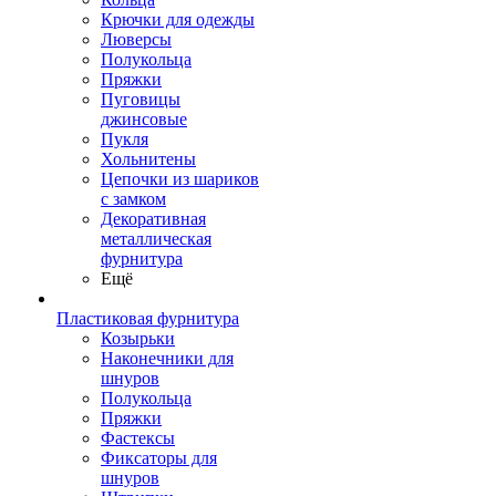
Крючки для одежды
Люверсы
Полукольца
Пряжки
Пуговицы
джинсовые
Пукля
Хольнитены
Цепочки из шариков
с замком
Декоративная
металлическая
фурнитура
Ещё
Пластиковая фурнитура
Козырьки
Наконечники для
шнуров
Полукольца
Пряжки
Фастексы
Фиксаторы для
шнуров