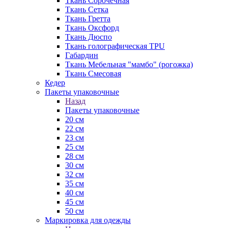
Ткань Сорочечная
Ткань Сетка
Ткань Гретта
Ткань Оксфорд
Ткань Дюспо
Ткань голографическая TPU
Габардин
Ткань Мебельная "мамбо" (рогожка)
Ткань Смесовая
Кедер
Пакеты упаковочные
Назад
Пакеты упаковочные
20 см
22 см
23 см
25 см
28 см
30 см
32 см
35 см
40 см
45 см
50 см
Маркировка для одежды