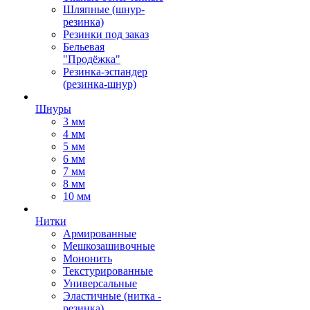
Шляпные (шнур-
резинка)
Резинки под заказ
Бельевая
"Продёжка"
Резинка-эспандер
(резинка-шнур)
Шнуры
3 мм
4 мм
5 мм
6 мм
7 мм
8 мм
10 мм
Нитки
Армированные
Мешкозашивочные
Мононить
Текстурированные
Универсальные
Эластичные (нитка -
резинка)