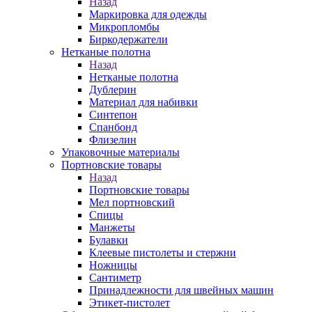
Назад
Маркировка для одежды
Микропломбы
Биркодержатели
Нетканые полотна
Назад
Нетканые полотна
Дублерин
Материал для набивки
Синтепон
Спанбонд
Флизелин
Упаковочные материалы
Портновские товары
Назад
Портновские товары
Мел портновский
Спицы
Манжеты
Булавки
Клеевые пистолеты и стержни
Ножницы
Сантиметр
Принадлежности для швейных машин
Этикет-пистолет