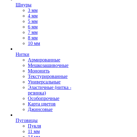
Шнуры
3 мм
4 мм
5 мм
6 мм
7 мм
8 мм
10 мм
Нитки
Армированные
Мешкозашивочные
Мононить
Текстурированные
Универсальные
Эластичные (нитка -
резинка)
Особопрочные
Карта цветов
Джинсовые
Пуговицы
Пукля
11 мм
14 мм