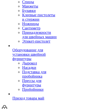
Спицы
Манжеты
Булавки
Клеевые пистолеты
и стержни
Ножницы
Сантиметр
Принадлежности
для швейных машин
Этикет-пистолет
Оборудование для
установки швейной
фурнитуры
Дырокол
Насадки
Подставка для
пробойника
Прессы для
фурнитуры
Пробойники
Приход товара май