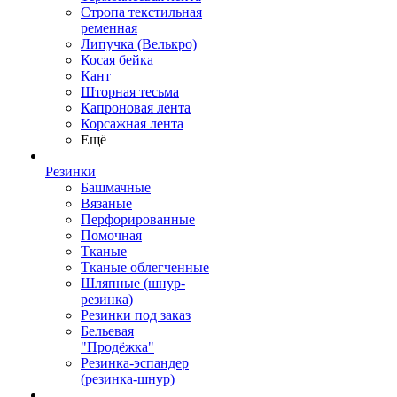
Стропа текстильная
ременная
Липучка (Велькро)
Косая бейка
Кант
Шторная тесьма
Капроновая лента
Корсажная лента
Ещё
Резинки
Башмачные
Вязаные
Перфорированные
Помочная
Тканые
Тканые облегченные
Шляпные (шнур-
резинка)
Резинки под заказ
Бельевая
"Продёжка"
Резинка-эспандер
(резинка-шнур)