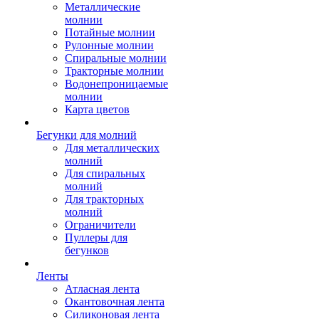
Металлические
молнии
Потайные молнии
Рулонные молнии
Спиральные молнии
Тракторные молнии
Водонепроницаемые
молнии
Карта цветов
Бегунки для молний
Для металлических
молний
Для спиральных
молний
Для тракторных
молний
Ограничители
Пуллеры для
бегунков
Ленты
Атласная лента
Окантовочная лента
Силиконовая лента