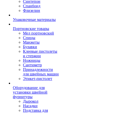
Синтепон
Спанбонд
Флизелин
Упаковочные материалы
Портновские товары
Мел портновский
Спицы
Манжеты
Булавки
Клеевые пистолеты
и стержни
Ножницы
Сантиметр
Принадлежности
для швейных машин
Этикет-пистолет
Оборудование для
установки швейной
фурнитуры
Дырокол
Насадки
Подставка для