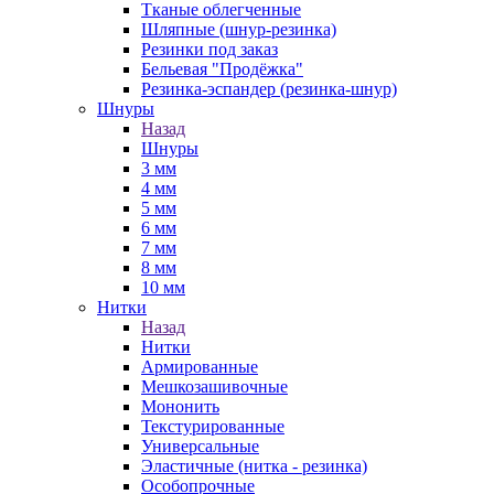
Тканые облегченные
Шляпные (шнур-резинка)
Резинки под заказ
Бельевая "Продёжка"
Резинка-эспандер (резинка-шнур)
Шнуры
Назад
Шнуры
3 мм
4 мм
5 мм
6 мм
7 мм
8 мм
10 мм
Нитки
Назад
Нитки
Армированные
Мешкозашивочные
Мононить
Текстурированные
Универсальные
Эластичные (нитка - резинка)
Особопрочные