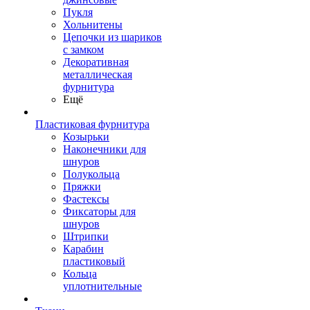
Пукля
Хольнитены
Цепочки из шариков
с замком
Декоративная
металлическая
фурнитура
Ещё
Пластиковая фурнитура
Козырьки
Наконечники для
шнуров
Полукольца
Пряжки
Фастексы
Фиксаторы для
шнуров
Штрипки
Карабин
пластиковый
Кольца
уплотнительные