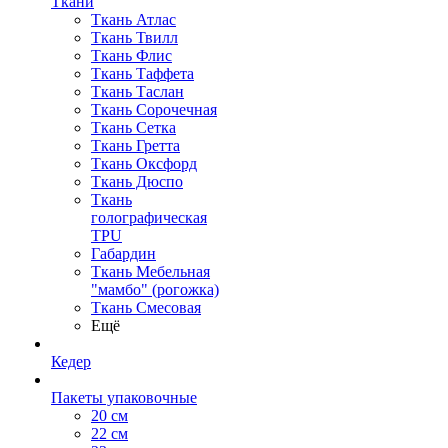
Ткани
Ткань Атлас
Ткань Твилл
Ткань Флис
Ткань Таффета
Ткань Таслан
Ткань Сорочечная
Ткань Сетка
Ткань Гретта
Ткань Оксфорд
Ткань Дюспо
Ткань
голографическая
TPU
Габардин
Ткань Мебельная
"мамбо" (рогожка)
Ткань Смесовая
Ещё
Кедер
Пакеты упаковочные
20 см
22 см