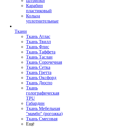
Штрипки
Карабин
пластиковый
Кольца
уплотнительные
Ткани
Ткань Атлас
Ткань Твилл
Ткань Флис
Ткань Таффета
Ткань Таслан
Ткань Сорочечная
Ткань Сетка
Ткань Гретта
Ткань Оксфорд
Ткань Дюспо
Ткань
голографическая
TPU
Габардин
Ткань Мебельная
"мамбо" (рогожка)
Ткань Смесовая
Ещё