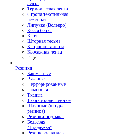
лента
Термоклеевая лента
Стропа текстильная
ременная
Липучка (Велькро)
Косая бейка
Кант
Шторная тесьма
Капроновая лента
Корсажная лента
Ещё
Резинки
Башмачные
Вязаные
Перфорированные
Помочная
Тканые
Тканые облегченные
Шляпные (шнур-
резинка)
Резинки под заказ
Бельевая
"Продёжка"
Резинка-эспандер