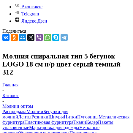
Вконтакте
Telegram
Яндекс.Дзен
Поделиться
Молния спиральная тип 5 бегунок
LOGO 18 см н/р цвет серый темный
312
Главная
-
Каталог
-
Молнии оптом
Распродажа
Молнии
Бегунки для
молний
Ленты
Резинки
Шнуры
Нитки
Пуговицы
Металлическая
фурнитура
Пластиковая фурнитура
Ткани
Кедер
Пакеты
упаковочные
Маркировка для одежды
Нетканые
полотна
Упаковочные материалы
Портновские