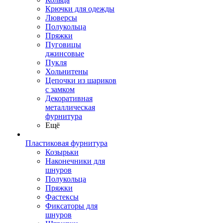
Крючки для одежды
Люверсы
Полукольца
Пряжки
Пуговицы
джинсовые
Пукля
Хольнитены
Цепочки из шариков
с замком
Декоративная
металлическая
фурнитура
Ещё
Пластиковая фурнитура
Козырьки
Наконечники для
шнуров
Полукольца
Пряжки
Фастексы
Фиксаторы для
шнуров