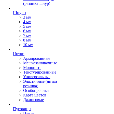
(резинка-шнур)
Шнуры
3 мм
4 мм
5 мм
6 мм
7 мм
8 мм
10 мм
Нитки
Армированные
Мешкозашивочные
Мононить
Текстурированные
Универсальные
Эластичные (нитка -
резинка)
Особопрочные
Карта цветов
Джинсовые
Пуговицы
Пукля