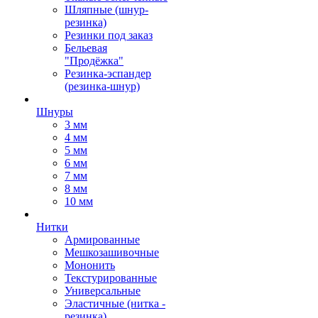
Шляпные (шнур-
резинка)
Резинки под заказ
Бельевая
"Продёжка"
Резинка-эспандер
(резинка-шнур)
Шнуры
3 мм
4 мм
5 мм
6 мм
7 мм
8 мм
10 мм
Нитки
Армированные
Мешкозашивочные
Мононить
Текстурированные
Универсальные
Эластичные (нитка -
резинка)