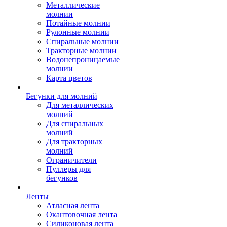
Металлические
молнии
Потайные молнии
Рулонные молнии
Спиральные молнии
Тракторные молнии
Водонепроницаемые
молнии
Карта цветов
Бегунки для молний
Для металлических
молний
Для спиральных
молний
Для тракторных
молний
Ограничители
Пуллеры для
бегунков
Ленты
Атласная лента
Окантовочная лента
Силиконовая лента