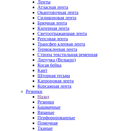
Ленты
Атласная лента
Окантовочная лента
Силиконовая лента
Брючная лента
Киперная лента
Светоотражающая лента
Репсовая лента
Трансфер клеевая лента
Термоклеевая лента
Стропа текстильная ременная
Липучка (Велькро)
Косая бейка
Кант
Шторная тесьма
Капроновая лента
Корсажная лента
Резинки
Назад
Резинки
Башмачные
Вязаные
Перфорированные
Помочная
Тканые