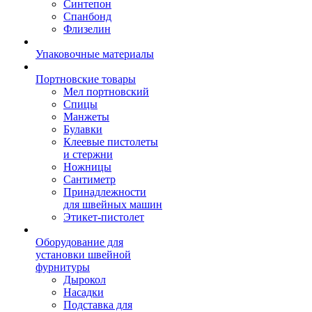
Синтепон
Спанбонд
Флизелин
Упаковочные материалы
Портновские товары
Мел портновский
Спицы
Манжеты
Булавки
Клеевые пистолеты
и стержни
Ножницы
Сантиметр
Принадлежности
для швейных машин
Этикет-пистолет
Оборудование для
установки швейной
фурнитуры
Дырокол
Насадки
Подставка для