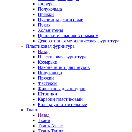
Люверсы
Полукольца
Пряжки
Пуговицы джинсовые
Пукля
Хольнитены
Цепочки из шариков с замком
Декоративная металлическая фурнитура
Пластиковая фурнитура
Назад
Пластиковая фурнитура
Козырьки
Наконечники для шнуров
Полукольца
Пряжки
Фастексы
Фиксаторы для шнуров
Штрипки
Карабин пластиковый
Кольца уплотнительные
Ткани
Назад
Ткани
Ткань Атлас
Ткань Твилл