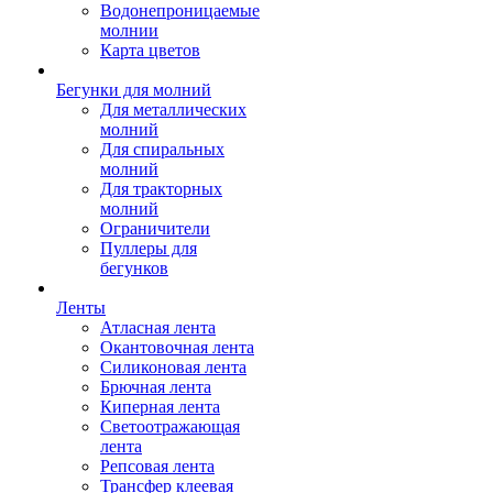
Водонепроницаемые
молнии
Карта цветов
Бегунки для молний
Для металлических
молний
Для спиральных
молний
Для тракторных
молний
Ограничители
Пуллеры для
бегунков
Ленты
Атласная лента
Окантовочная лента
Силиконовая лента
Брючная лента
Киперная лента
Светоотражающая
лента
Репсовая лента
Трансфер клеевая