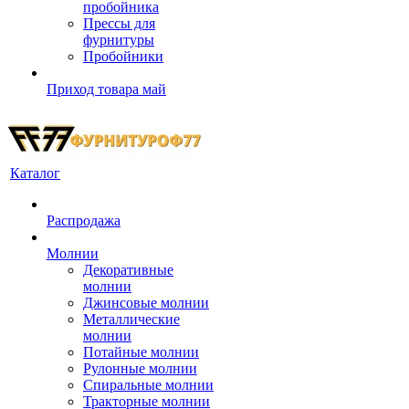
пробойника
Прессы для
фурнитуры
Пробойники
Приход товара май
Каталог
Распродажа
Молнии
Декоративные
молнии
Джинсовые молнии
Металлические
молнии
Потайные молнии
Рулонные молнии
Спиральные молнии
Тракторные молнии