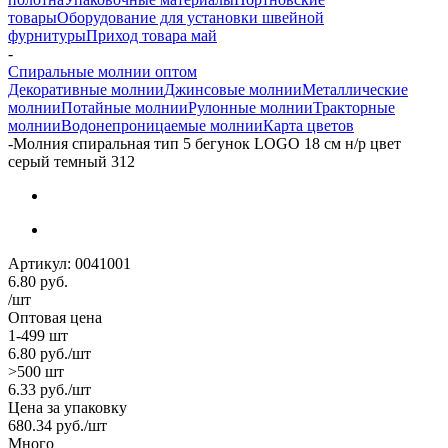
товары
Оборудование для установки швейной
фурнитуры
Приход товара май
-
Спиральные молнии оптом
Декоративные молнии
Джинсовые молнии
Металлические
молнии
Потайные молнии
Рулонные молнии
Тракторные
молнии
Водонепроницаемые молнии
Карта цветов
-
Молния спиральная тип 5 бегунок LOGO 18 см н/р цвет
серый темный 312
Артикул:
0041001
6.80
руб.
/шт
Оптовая цена
1-499 шт
6.80
руб.
/шт
>500 шт
6.33
руб.
/шт
Цена за упаковку
680.34
руб.
/шт
Много