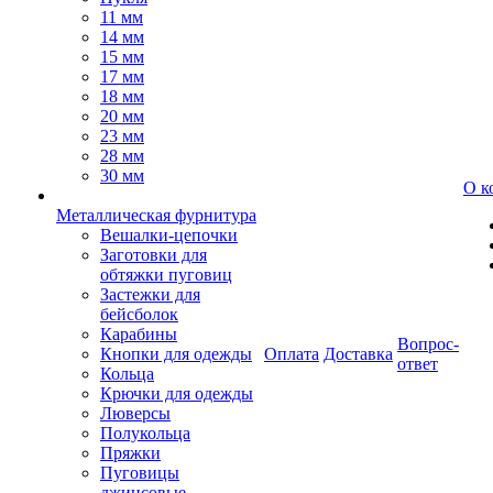
11 мм
14 мм
15 мм
17 мм
18 мм
20 мм
23 мм
28 мм
30 мм
О к
Металлическая фурнитура
Вешалки-цепочки
Заготовки для
обтяжки пуговиц
Застежки для
бейсболок
Карабины
Вопрос-
Кнопки для одежды
Оплата
Доставка
ответ
Кольца
Крючки для одежды
Люверсы
Полукольца
Пряжки
Пуговицы
джинсовые