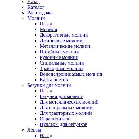
Назад
Каталог
Распродажа
Молнии
Назад
Молнии
Декоративные молнии
Джинсовые молнии
Металлические молнии
Потайные молнии
Рулонные молнии
Спиральные молнии
Тракторные молнии
Водонепроницаемые молнии
Карта цветов
Бегунки для молний
Назад
Бегунки для молний
Для металлических молний
Для спиральных молний
Для тракторных молний
Ограничители
Пуллеры для бегунков
Ленты
Назад