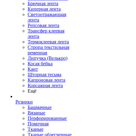
Брючная лента
Киперная лента
Светоотражающая
лента
Репсовая лента
Трансфер клеевая
лента
Термоклеевая лента
Стропа текстильная
ременная
Липучка (Велькро)
Косая бейка
Кант
Шторная тесьма
Капроновая лента
Корсажная лента
Ещё
Резинки
Башмачные
Вязаные
Перфорированные
Помочная
Тканые
Тканые облегченные