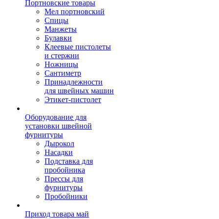
Портновские товары
Мел портновский
Спицы
Манжеты
Булавки
Клеевые пистолеты
и стержни
Ножницы
Сантиметр
Принадлежности
для швейных машин
Этикет-пистолет
Оборудование для
установки швейной
фурнитуры
Дырокол
Насадки
Подставка для
пробойника
Прессы для
фурнитуры
Пробойники
Приход товара май