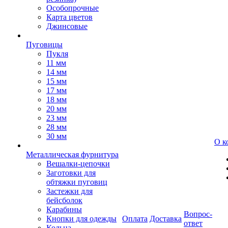
Особопрочные
Карта цветов
Джинсовые
Пуговицы
Пукля
11 мм
14 мм
15 мм
17 мм
18 мм
20 мм
23 мм
28 мм
30 мм
О к
Металлическая фурнитура
Вешалки-цепочки
Заготовки для
обтяжки пуговиц
Застежки для
бейсболок
Карабины
Вопрос-
Кнопки для одежды
Оплата
Доставка
ответ
Кольца