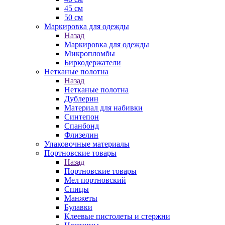
45 см
50 см
Маркировка для одежды
Назад
Маркировка для одежды
Микропломбы
Биркодержатели
Нетканые полотна
Назад
Нетканые полотна
Дублерин
Материал для набивки
Синтепон
Спанбонд
Флизелин
Упаковочные материалы
Портновские товары
Назад
Портновские товары
Мел портновский
Спицы
Манжеты
Булавки
Клеевые пистолеты и стержни