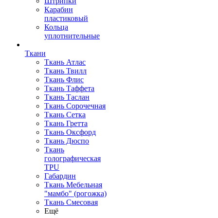
Штрипки
Карабин
пластиковый
Кольца
уплотнительные
Ткани
Ткань Атлас
Ткань Твилл
Ткань Флис
Ткань Таффета
Ткань Таслан
Ткань Сорочечная
Ткань Сетка
Ткань Гретта
Ткань Оксфорд
Ткань Дюспо
Ткань
голографическая
TPU
Габардин
Ткань Мебельная
"мамбо" (рогожка)
Ткань Смесовая
Ещё