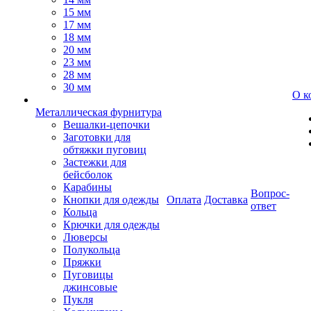
15 мм
17 мм
18 мм
20 мм
23 мм
28 мм
30 мм
О к
Металлическая фурнитура
Вешалки-цепочки
Заготовки для
обтяжки пуговиц
Застежки для
бейсболок
Карабины
Вопрос-
Кнопки для одежды
Оплата
Доставка
ответ
Кольца
Крючки для одежды
Люверсы
Полукольца
Пряжки
Пуговицы
джинсовые
Пукля