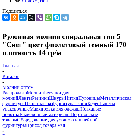
Яндекс.Дзен
Поделиться
Рулонная молния спиральная тип 5
"Снег" цвет фиолетовый темный 170
плотность 14 гр/м
Главная
-
Каталог
-
Молнии оптом
Распродажа
Молнии
Бегунки для
молний
Ленты
Резинки
Шнуры
Нитки
Пуговицы
Металлическая
фурнитура
Пластиковая фурнитура
Ткани
Кедер
Пакеты
упаковочные
Маркировка для одежды
Нетканые
полотна
Упаковочные материалы
Портновские
товары
Оборудование для установки швейной
фурнитуры
Приход товара май
-