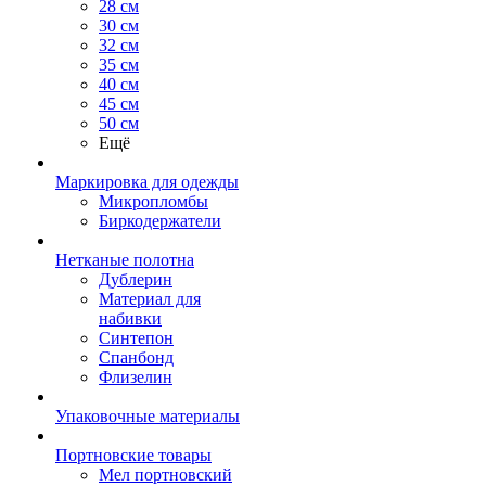
28 см
30 см
32 см
35 см
40 см
45 см
50 см
Ещё
Маркировка для одежды
Микропломбы
Биркодержатели
Нетканые полотна
Дублерин
Материал для
набивки
Синтепон
Спанбонд
Флизелин
Упаковочные материалы
Портновские товары
Мел портновский