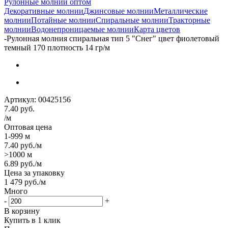
Рулонные молнии оптом
Декоративные молнии
Джинсовые молнии
Металлические
молнии
Потайные молнии
Спиральные молнии
Тракторные
молнии
Водонепроницаемые молнии
Карта цветов
-
Рулонная молния спиральная тип 5 "Снег" цвет фиолетовый
темный 170 плотность 14 гр/м
Артикул:
00425156
7.40
руб.
/м
Оптовая цена
1-999 м
7.40
руб.
/м
>1000 м
6.89
руб.
/м
Цена за упаковку
1 479
руб.
/м
Много
-
+
В корзину
Купить в 1 клик