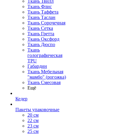
Ткань Твилл
Ткань Флис
Ткань Таффета
Ткань Таслан
Ткань Сорочечная
Ткань Сетка
Ткань Гретта
Ткань Оксфорд
Ткань Дюспо
Ткань
голографическая
TPU
Габардин
Ткань Мебельная
"мамбо" (рогожка)
Ткань Смесовая
Ещё
Кедер
Пакеты упаковочные
20 см
22 см
23 см
25 см