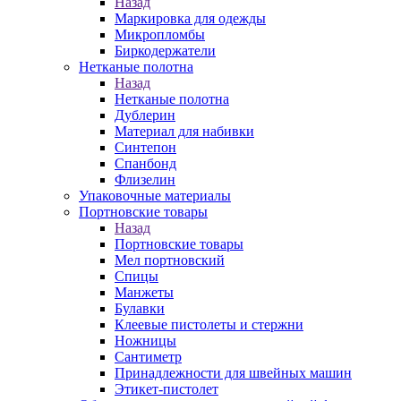
Назад
Маркировка для одежды
Микропломбы
Биркодержатели
Нетканые полотна
Назад
Нетканые полотна
Дублерин
Материал для набивки
Синтепон
Спанбонд
Флизелин
Упаковочные материалы
Портновские товары
Назад
Портновские товары
Мел портновский
Спицы
Манжеты
Булавки
Клеевые пистолеты и стержни
Ножницы
Сантиметр
Принадлежности для швейных машин
Этикет-пистолет