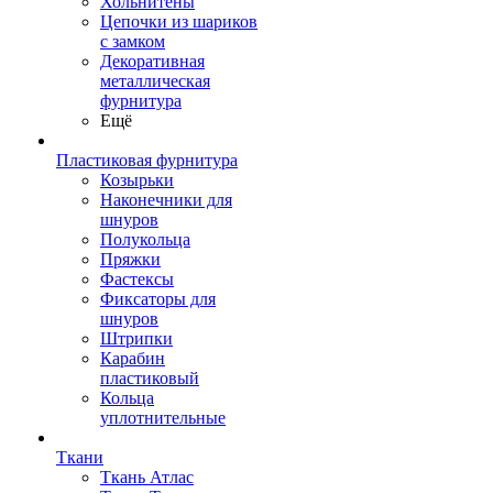
Хольнитены
Цепочки из шариков
с замком
Декоративная
металлическая
фурнитура
Ещё
Пластиковая фурнитура
Козырьки
Наконечники для
шнуров
Полукольца
Пряжки
Фастексы
Фиксаторы для
шнуров
Штрипки
Карабин
пластиковый
Кольца
уплотнительные
Ткани
Ткань Атлас