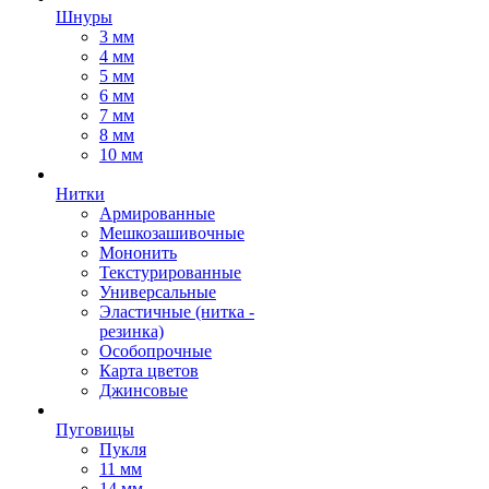
Шнуры
3 мм
4 мм
5 мм
6 мм
7 мм
8 мм
10 мм
Нитки
Армированные
Мешкозашивочные
Мононить
Текстурированные
Универсальные
Эластичные (нитка -
резинка)
Особопрочные
Карта цветов
Джинсовые
Пуговицы
Пукля
11 мм
14 мм