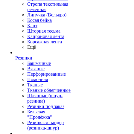
Стропа текстильная
ременная
Липучка (Велькро)
Косая бейка
Кант
Шторная тесьма
Капроновая лента
Корсажная лента
Ещё
Резинки
Башмачные
Вязаные
Перфорированные
Помочная
Тканые
Тканые облегченные
Шляпные (шнур-
резинка)
Резинки под заказ
Бельевая
"Продёжка"
Резинка-эспандер
(резинка-шнур)