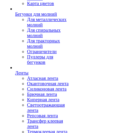
Карта цветов
Бегунки для молний
Для металлических
молний
Для спиральных
молний
Для тракторных
молний
Ограничители
Пуллеры для
бегунков
Ленты
Атласная лента
Окантовочная лента
Силиконовая лента
Брючная лента
Киперная лента
Светоотражающая
лента
Репсовая лента
Трансфер клеевая
лента
Термоклеевая лента