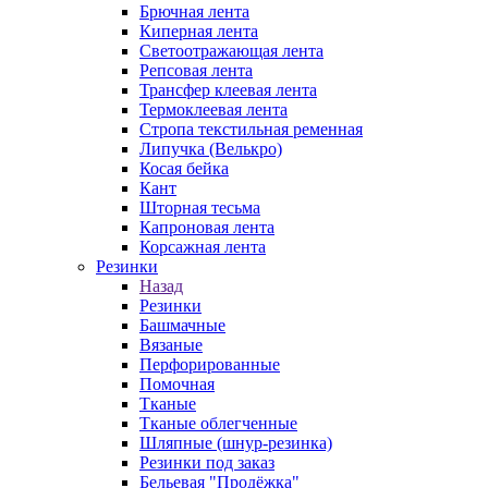
Брючная лента
Киперная лента
Светоотражающая лента
Репсовая лента
Трансфер клеевая лента
Термоклеевая лента
Стропа текстильная ременная
Липучка (Велькро)
Косая бейка
Кант
Шторная тесьма
Капроновая лента
Корсажная лента
Резинки
Назад
Резинки
Башмачные
Вязаные
Перфорированные
Помочная
Тканые
Тканые облегченные
Шляпные (шнур-резинка)
Резинки под заказ
Бельевая "Продёжка"