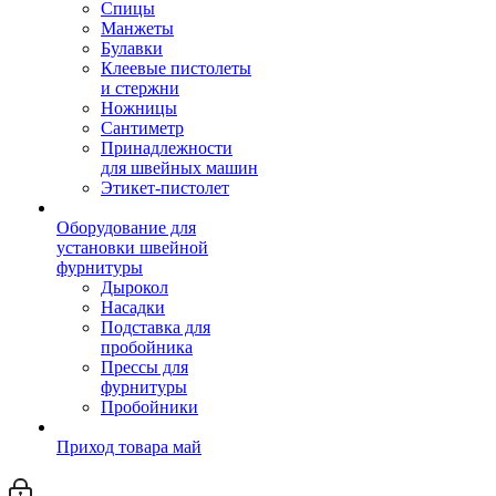
Спицы
Манжеты
Булавки
Клеевые пистолеты
и стержни
Ножницы
Сантиметр
Принадлежности
для швейных машин
Этикет-пистолет
Оборудование для
установки швейной
фурнитуры
Дырокол
Насадки
Подставка для
пробойника
Прессы для
фурнитуры
Пробойники
Приход товара май