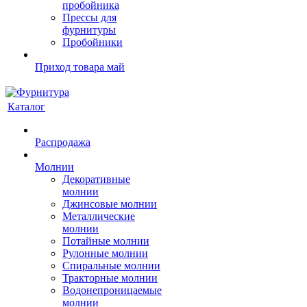
пробойника
Прессы для
фурнитуры
Пробойники
Приход товара май
Каталог
Распродажа
Молнии
Декоративные
молнии
Джинсовые молнии
Металлические
молнии
Потайные молнии
Рулонные молнии
Спиральные молнии
Тракторные молнии
Водонепроницаемые
молнии