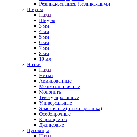
Резинка-эспандер (резинка-шнур)
Шнуры
Назад
Шнуры
3 мм
4 мм
5 мм
6 мм
7 мм
8 мм
10 мм
Нитки
Назад
Нитки
Армированные
Мешкозашивочные
Мононить
Текстурированные
Универсальные
Эластичные (нитка - резинка)
Особопрочные
Карта цветов
Джинсовые
Пуговицы
Назад