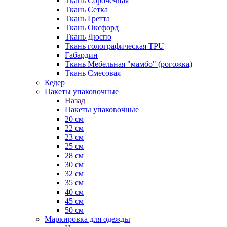
Ткань Сорочечная
Ткань Сетка
Ткань Гретта
Ткань Оксфорд
Ткань Дюспо
Ткань голографическая TPU
Габардин
Ткань Мебельная "мамбо" (рогожка)
Ткань Смесовая
Кедер
Пакеты упаковочные
Назад
Пакеты упаковочные
20 см
22 см
23 см
25 см
28 см
30 см
32 см
35 см
40 см
45 см
50 см
Маркировка для одежды