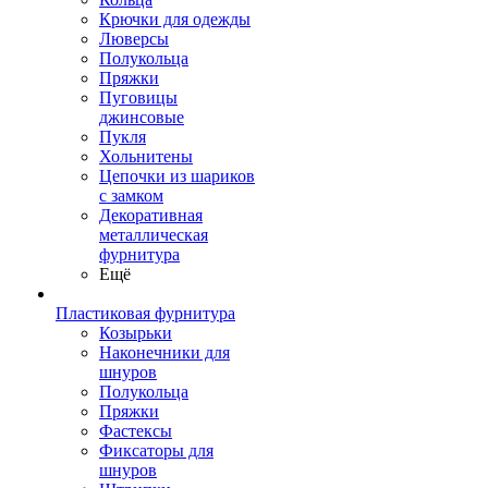
Крючки для одежды
Люверсы
Полукольца
Пряжки
Пуговицы
джинсовые
Пукля
Хольнитены
Цепочки из шариков
с замком
Декоративная
металлическая
фурнитура
Ещё
Пластиковая фурнитура
Козырьки
Наконечники для
шнуров
Полукольца
Пряжки
Фастексы
Фиксаторы для
шнуров