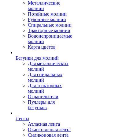
Металлические
молнии
Потайные молнии
Рулонные молнии
Спиральные молнии
Тракторные молнии
Водонепроницаемые
молнии
Карта цветов
Бегунки для молний
Для металлических
молний
Для спиральных
молний
Для тракторных
молний
Ограничители
Пуллеры для
бегунков
Ленты
Атласная лента
Окантовочная лента
Силиконовая лента