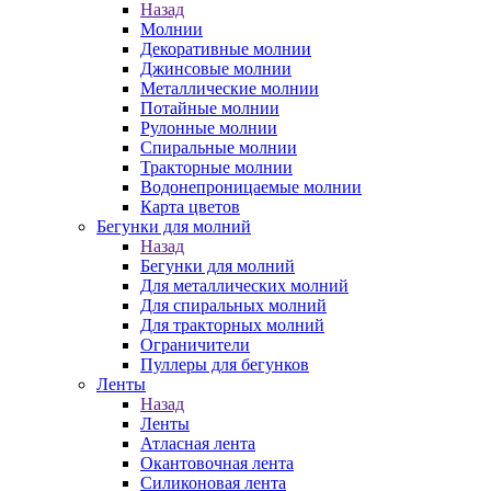
Назад
Молнии
Декоративные молнии
Джинсовые молнии
Металлические молнии
Потайные молнии
Рулонные молнии
Спиральные молнии
Тракторные молнии
Водонепроницаемые молнии
Карта цветов
Бегунки для молний
Назад
Бегунки для молний
Для металлических молний
Для спиральных молний
Для тракторных молний
Ограничители
Пуллеры для бегунков
Ленты
Назад
Ленты
Атласная лента
Окантовочная лента
Силиконовая лента