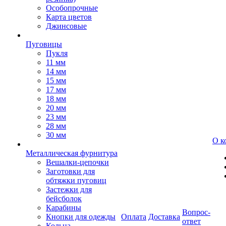
Особопрочные
Карта цветов
Джинсовые
Пуговицы
Пукля
11 мм
14 мм
15 мм
17 мм
18 мм
20 мм
23 мм
28 мм
30 мм
О к
Металлическая фурнитура
Вешалки-цепочки
Заготовки для
обтяжки пуговиц
Застежки для
бейсболок
Карабины
Вопрос-
Кнопки для одежды
Оплата
Доставка
ответ
Кольца