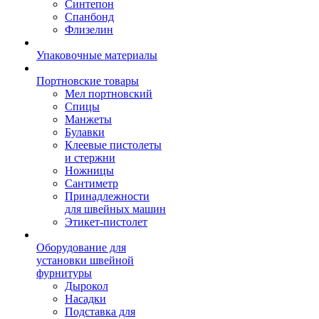
Синтепон
Спанбонд
Флизелин
Упаковочные материалы
Портновские товары
Мел портновский
Спицы
Манжеты
Булавки
Клеевые пистолеты
и стержни
Ножницы
Сантиметр
Принадлежности
для швейных машин
Этикет-пистолет
Оборудование для
установки швейной
фурнитуры
Дырокол
Насадки
Подставка для