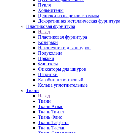
Пукля
Хольнитены
Цепочки из шариков с замком
Декоративная металлическая фурнитура
Пластиковая фурнитура
Назад
Пластиковая фурнитура
Козырьки
Наконечники для шнуров
Полукольца
Пряжки
Фастексы
Фиксаторы для шнуров
Штрипки
Карабин пластиковый
Кольца уплотнительные
Ткани
Назад
Ткани
Ткань Атлас
Ткань Твилл
Ткань Флис
Ткань Таффета
Ткань Таслан