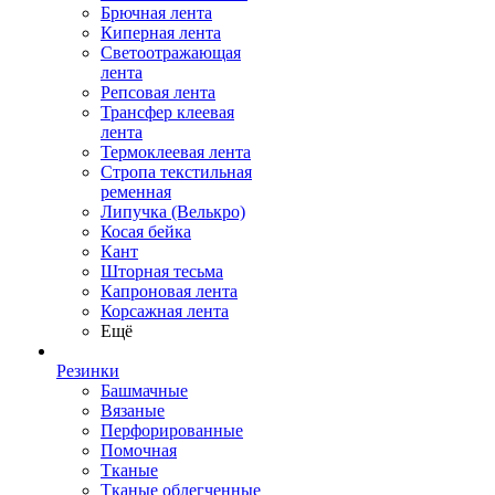
Брючная лента
Киперная лента
Светоотражающая
лента
Репсовая лента
Трансфер клеевая
лента
Термоклеевая лента
Стропа текстильная
ременная
Липучка (Велькро)
Косая бейка
Кант
Шторная тесьма
Капроновая лента
Корсажная лента
Ещё
Резинки
Башмачные
Вязаные
Перфорированные
Помочная
Тканые
Тканые облегченные