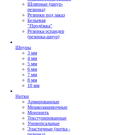
Шляпные (шнур-
резинка)
Резинки под заказ
Бельевая
"Продёжка"
Резинка-эспандер
(резинка-шнур)
Шнуры
3 мм
4 мм
5 мм
6 мм
7 мм
8 мм
10 мм
Нитки
Армированные
Мешкозашивочные
Мононить
Текстурированные
Универсальные
Эластичные (нитка -
резинка)