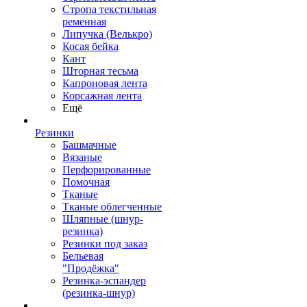
Стропа текстильная
ременная
Липучка (Велькро)
Косая бейка
Кант
Шторная тесьма
Капроновая лента
Корсажная лента
Ещё
Резинки
Башмачные
Вязаные
Перфорированные
Помочная
Тканые
Тканые облегченные
Шляпные (шнур-
резинка)
Резинки под заказ
Бельевая
"Продёжка"
Резинка-эспандер
(резинка-шнур)