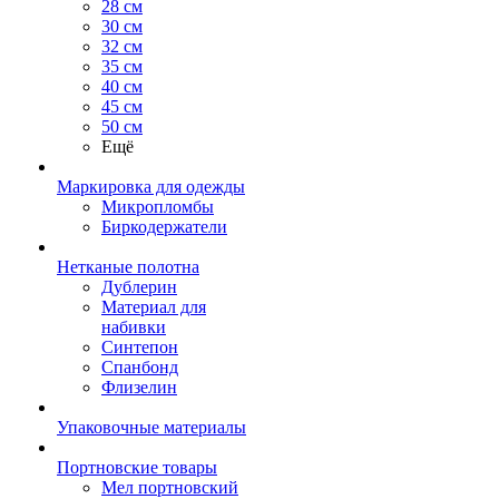
28 см
30 см
32 см
35 см
40 см
45 см
50 см
Ещё
Маркировка для одежды
Микропломбы
Биркодержатели
Нетканые полотна
Дублерин
Материал для
набивки
Синтепон
Спанбонд
Флизелин
Упаковочные материалы
Портновские товары
Мел портновский