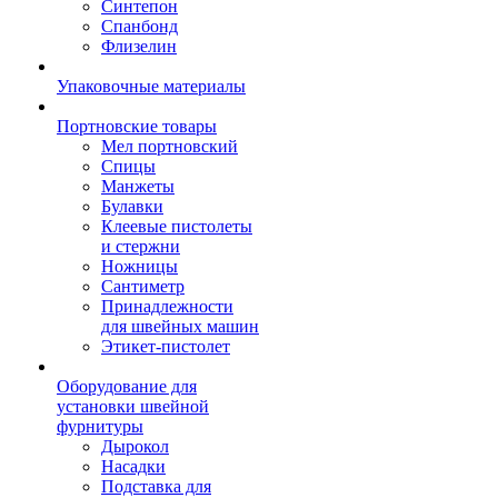
Синтепон
Спанбонд
Флизелин
Упаковочные материалы
Портновские товары
Мел портновский
Спицы
Манжеты
Булавки
Клеевые пистолеты
и стержни
Ножницы
Сантиметр
Принадлежности
для швейных машин
Этикет-пистолет
Оборудование для
установки швейной
фурнитуры
Дырокол
Насадки
Подставка для