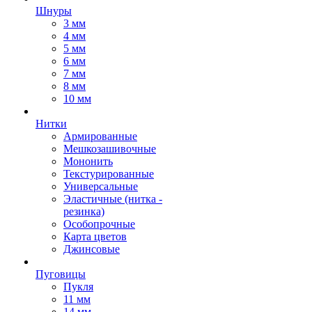
Шнуры
3 мм
4 мм
5 мм
6 мм
7 мм
8 мм
10 мм
Нитки
Армированные
Мешкозашивочные
Мононить
Текстурированные
Универсальные
Эластичные (нитка -
резинка)
Особопрочные
Карта цветов
Джинсовые
Пуговицы
Пукля
11 мм
14 мм