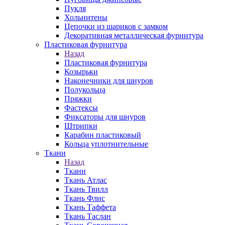
Пукля
Хольнитены
Цепочки из шариков с замком
Декоративная металлическая фурнитура
Пластиковая фурнитура
Назад
Пластиковая фурнитура
Козырьки
Наконечники для шнуров
Полукольца
Пряжки
Фастексы
Фиксаторы для шнуров
Штрипки
Карабин пластиковый
Кольца уплотнительные
Ткани
Назад
Ткани
Ткань Атлас
Ткань Твилл
Ткань Флис
Ткань Таффета
Ткань Таслан