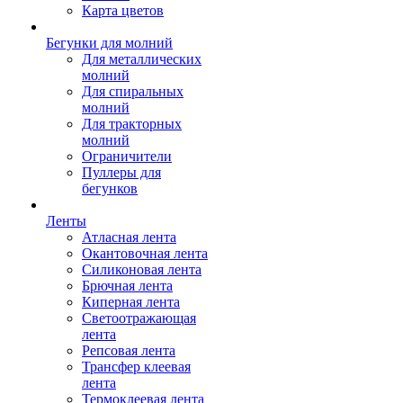
Карта цветов
Бегунки для молний
Для металлических
молний
Для спиральных
молний
Для тракторных
молний
Ограничители
Пуллеры для
бегунков
Ленты
Атласная лента
Окантовочная лента
Силиконовая лента
Брючная лента
Киперная лента
Светоотражающая
лента
Репсовая лента
Трансфер клеевая
лента
Термоклеевая лента