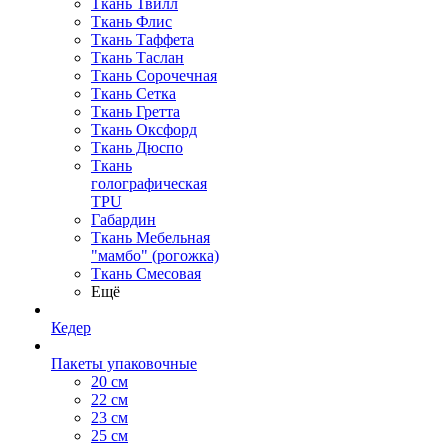
Ткань Твилл
Ткань Флис
Ткань Таффета
Ткань Таслан
Ткань Сорочечная
Ткань Сетка
Ткань Гретта
Ткань Оксфорд
Ткань Дюспо
Ткань
голографическая
TPU
Габардин
Ткань Мебельная
"мамбо" (рогожка)
Ткань Смесовая
Ещё
Кедер
Пакеты упаковочные
20 см
22 см
23 см
25 см