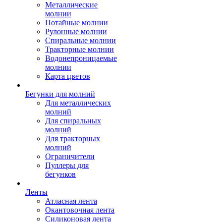
Металлические
молнии
Потайные молнии
Рулонные молнии
Спиральные молнии
Тракторные молнии
Водонепроницаемые
молнии
Карта цветов
Бегунки для молний
Для металлических
молний
Для спиральных
молний
Для тракторных
молний
Ограничители
Пуллеры для
бегунков
Ленты
Атласная лента
Окантовочная лента
Силиконовая лента