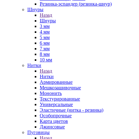
Резинка-эспандер (резинка-шнур)
Шнуры
Назад
Шнуры
3 мм
4 мм
5 мм
6 мм
7 мм
8 мм
10 мм
Нитки
Назад
Нитки
Армированные
Мешкозашивочные
Мононить
Текстурированные
Универсальные
Эластичные (нитка - резинка)
Особопрочные
Карта цветов
Джинсовые
Пуговицы
Назад