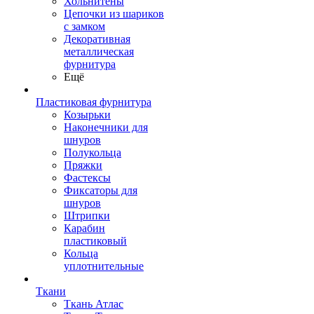
Хольнитены
Цепочки из шариков
с замком
Декоративная
металлическая
фурнитура
Ещё
Пластиковая фурнитура
Козырьки
Наконечники для
шнуров
Полукольца
Пряжки
Фастексы
Фиксаторы для
шнуров
Штрипки
Карабин
пластиковый
Кольца
уплотнительные
Ткани
Ткань Атлас