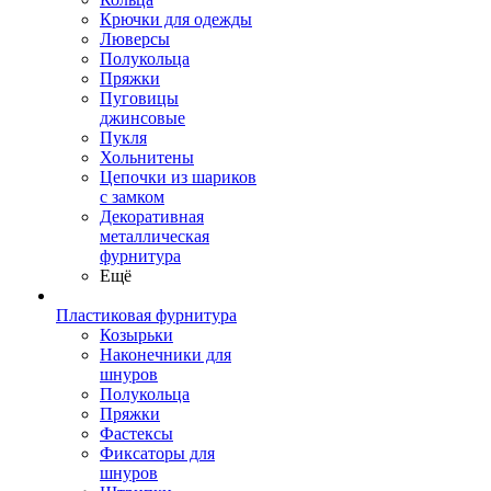
Крючки для одежды
Люверсы
Полукольца
Пряжки
Пуговицы
джинсовые
Пукля
Хольнитены
Цепочки из шариков
с замком
Декоративная
металлическая
фурнитура
Ещё
Пластиковая фурнитура
Козырьки
Наконечники для
шнуров
Полукольца
Пряжки
Фастексы
Фиксаторы для
шнуров