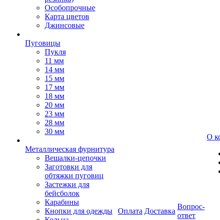
Особопрочные
Карта цветов
Джинсовые
Пуговицы
Пукля
11 мм
14 мм
15 мм
17 мм
18 мм
20 мм
23 мм
28 мм
30 мм
О к
Металлическая фурнитура
Вешалки-цепочки
Заготовки для
обтяжки пуговиц
Застежки для
бейсболок
Карабины
Вопрос-
Кнопки для одежды
Оплата
Доставка
ответ
Кольца