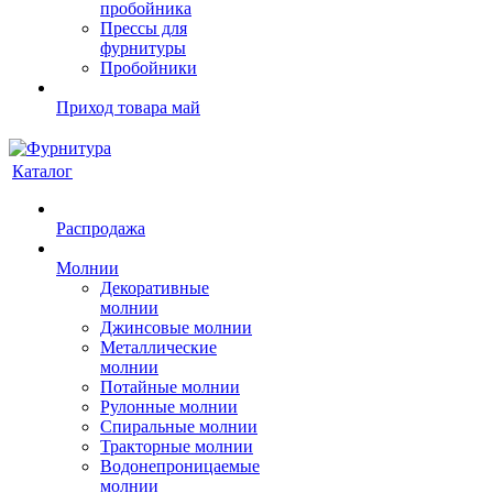
пробойника
Прессы для
фурнитуры
Пробойники
Приход товара май
Каталог
Распродажа
Молнии
Декоративные
молнии
Джинсовые молнии
Металлические
молнии
Потайные молнии
Рулонные молнии
Спиральные молнии
Тракторные молнии
Водонепроницаемые
молнии