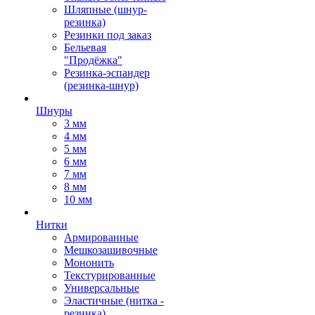
Шляпные (шнур-
резинка)
Резинки под заказ
Бельевая
"Продёжка"
Резинка-эспандер
(резинка-шнур)
Шнуры
3 мм
4 мм
5 мм
6 мм
7 мм
8 мм
10 мм
Нитки
Армированные
Мешкозашивочные
Мононить
Текстурированные
Универсальные
Эластичные (нитка -
резинка)