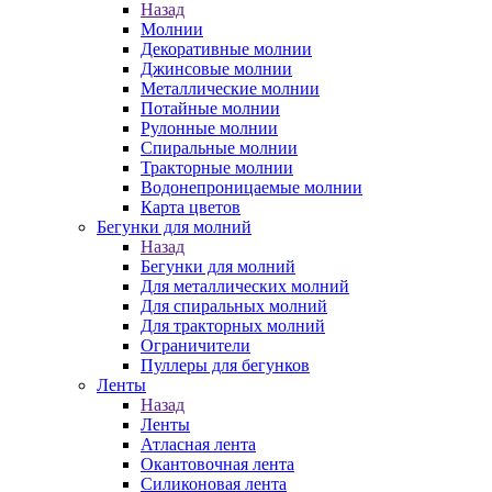
Назад
Молнии
Декоративные молнии
Джинсовые молнии
Металлические молнии
Потайные молнии
Рулонные молнии
Спиральные молнии
Тракторные молнии
Водонепроницаемые молнии
Карта цветов
Бегунки для молний
Назад
Бегунки для молний
Для металлических молний
Для спиральных молний
Для тракторных молний
Ограничители
Пуллеры для бегунков
Ленты
Назад
Ленты
Атласная лента
Окантовочная лента
Силиконовая лента