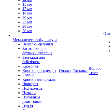
15 мм
17 мм
18 мм
20 мм
23 мм
28 мм
30 мм
О к
Металлическая фурнитура
Вешалки-цепочки
Заготовки для
обтяжки пуговиц
Застежки для
бейсболок
Карабины
Вопрос-
Кнопки для одежды
Оплата
Доставка
ответ
Кольца
Крючки для одежды
Люверсы
Полукольца
Пряжки
Пуговицы
джинсовые
Пукля