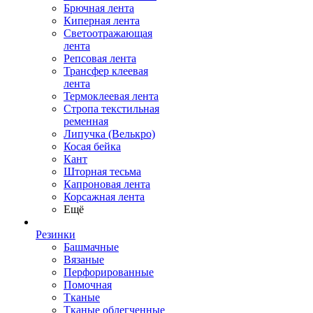
Брючная лента
Киперная лента
Светоотражающая
лента
Репсовая лента
Трансфер клеевая
лента
Термоклеевая лента
Стропа текстильная
ременная
Липучка (Велькро)
Косая бейка
Кант
Шторная тесьма
Капроновая лента
Корсажная лента
Ещё
Резинки
Башмачные
Вязаные
Перфорированные
Помочная
Тканые
Тканые облегченные