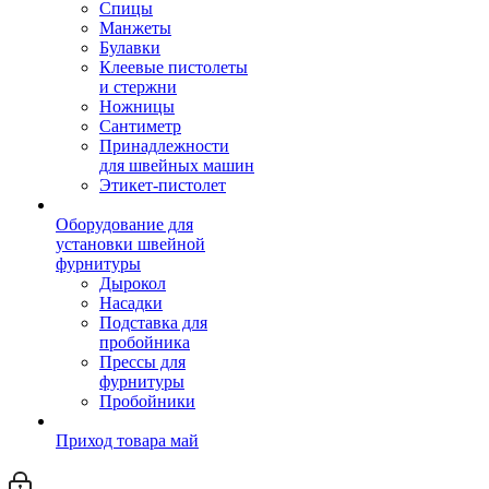
Спицы
Манжеты
Булавки
Клеевые пистолеты
и стержни
Ножницы
Сантиметр
Принадлежности
для швейных машин
Этикет-пистолет
Оборудование для
установки швейной
фурнитуры
Дырокол
Насадки
Подставка для
пробойника
Прессы для
фурнитуры
Пробойники
Приход товара май