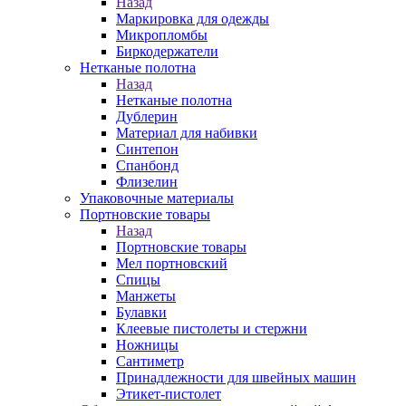
Назад
Маркировка для одежды
Микропломбы
Биркодержатели
Нетканые полотна
Назад
Нетканые полотна
Дублерин
Материал для набивки
Синтепон
Спанбонд
Флизелин
Упаковочные материалы
Портновские товары
Назад
Портновские товары
Мел портновский
Спицы
Манжеты
Булавки
Клеевые пистолеты и стержни
Ножницы
Сантиметр
Принадлежности для швейных машин
Этикет-пистолет