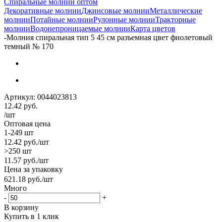
Спиральные молнии оптом
Декоративные молнии
Джинсовые молнии
Металлические
молнии
Потайные молнии
Рулонные молнии
Тракторные
молнии
Водонепроницаемые молнии
Карта цветов
-
Молния спиральная тип 5 45 см разъемная цвет фиолетовый
темный № 170
Артикул:
0044023813
12.42
руб.
/шт
Оптовая цена
1-249 шт
12.42
руб.
/шт
>250 шт
11.57
руб.
/шт
Цена за упаковку
621.18
руб.
/шт
Много
-
+
В корзину
Купить в 1 клик