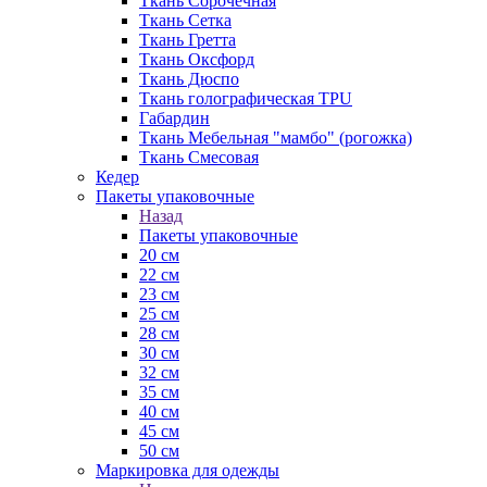
Ткань Сорочечная
Ткань Сетка
Ткань Гретта
Ткань Оксфорд
Ткань Дюспо
Ткань голографическая TPU
Габардин
Ткань Мебельная "мамбо" (рогожка)
Ткань Смесовая
Кедер
Пакеты упаковочные
Назад
Пакеты упаковочные
20 см
22 см
23 см
25 см
28 см
30 см
32 см
35 см
40 см
45 см
50 см
Маркировка для одежды