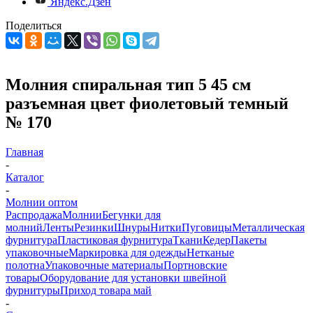
Яндекс.Дзен
Поделиться
Молния спиральная тип 5 45 см
разъемная цвет фиолетовый темный
№ 170
Главная
-
Каталог
-
Молнии оптом
Распродажа
Молнии
Бегунки для
молний
Ленты
Резинки
Шнуры
Нитки
Пуговицы
Металлическая
фурнитура
Пластиковая фурнитура
Ткани
Кедер
Пакеты
упаковочные
Маркировка для одежды
Нетканые
полотна
Упаковочные материалы
Портновские
товары
Оборудование для установки швейной
фурнитуры
Приход товара май
-