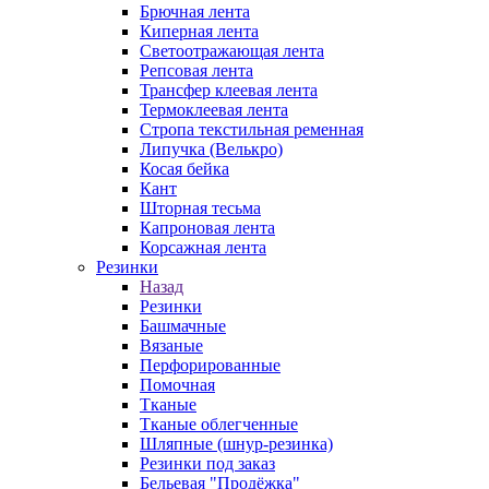
Брючная лента
Киперная лента
Светоотражающая лента
Репсовая лента
Трансфер клеевая лента
Термоклеевая лента
Стропа текстильная ременная
Липучка (Велькро)
Косая бейка
Кант
Шторная тесьма
Капроновая лента
Корсажная лента
Резинки
Назад
Резинки
Башмачные
Вязаные
Перфорированные
Помочная
Тканые
Тканые облегченные
Шляпные (шнур-резинка)
Резинки под заказ
Бельевая "Продёжка"