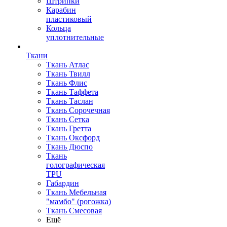
Штрипки
Карабин
пластиковый
Кольца
уплотнительные
Ткани
Ткань Атлас
Ткань Твилл
Ткань Флис
Ткань Таффета
Ткань Таслан
Ткань Сорочечная
Ткань Сетка
Ткань Гретта
Ткань Оксфорд
Ткань Дюспо
Ткань
голографическая
TPU
Габардин
Ткань Мебельная
"мамбо" (рогожка)
Ткань Смесовая
Ещё