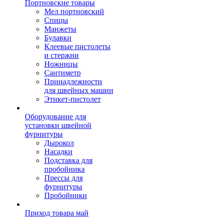
Портновские товары
Мел портновский
Спицы
Манжеты
Булавки
Клеевые пистолеты
и стержни
Ножницы
Сантиметр
Принадлежности
для швейных машин
Этикет-пистолет
Оборудование для
установки швейной
фурнитуры
Дырокол
Насадки
Подставка для
пробойника
Прессы для
фурнитуры
Пробойники
Приход товара май