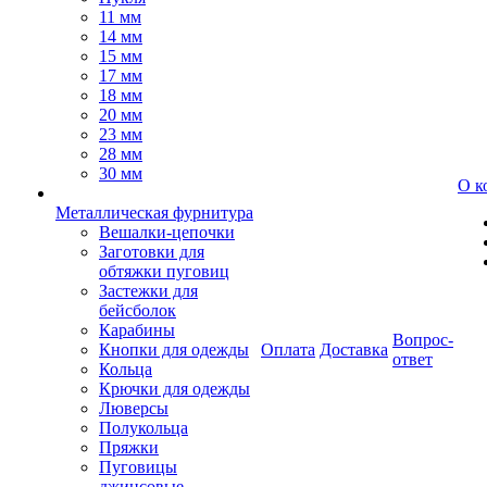
11 мм
14 мм
15 мм
17 мм
18 мм
20 мм
23 мм
28 мм
30 мм
О к
Металлическая фурнитура
Вешалки-цепочки
Заготовки для
обтяжки пуговиц
Застежки для
бейсболок
Карабины
Вопрос-
Кнопки для одежды
Оплата
Доставка
ответ
Кольца
Крючки для одежды
Люверсы
Полукольца
Пряжки
Пуговицы
джинсовые