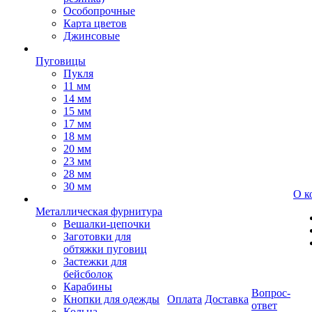
Особопрочные
Карта цветов
Джинсовые
Пуговицы
Пукля
11 мм
14 мм
15 мм
17 мм
18 мм
20 мм
23 мм
28 мм
30 мм
О к
Металлическая фурнитура
Вешалки-цепочки
Заготовки для
обтяжки пуговиц
Застежки для
бейсболок
Карабины
Вопрос-
Кнопки для одежды
Оплата
Доставка
ответ
Кольца