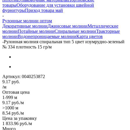
товары
Оборудование для установки швейной
фурнитуры
Приход товара май
-
Рулонные молнии оптом
Декоративные молнии
Джинсовые молнии
Металлические
молнии
Потайные молнии
Спиральные молнии
Тракторные
молнии
Водонепроницаемые молнии
Карта цветов
-
Рулонная молния спиральная тип 5 цвет изумрудно-зеленый
№ 334 плотность 15 гр/м
Артикул:
0040253872
9.17
руб.
/м
Оптовая цена
1-999 м
9.17
руб.
/м
>1000 м
8.54
руб.
/м
Цена за упаковку
1 833.96
руб.
/м
Много