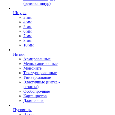
(резинка-шнур)
Шнуры
3 мм
4 мм
5 мм
6 мм
7 мм
8 мм
10 мм
Нитки
Армированные
Мешкозашивочные
Мононить
Текстурированные
Универсальные
Эластичные (нитка -
резинка)
Особопрочные
Карта цветов
Джинсовые
Пуговицы
Пукля