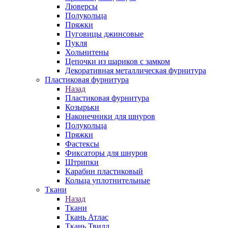
Люверсы
Полукольца
Пряжки
Пуговицы джинсовые
Пукля
Хольнитены
Цепочки из шариков с замком
Декоративная металлическая фурнитура
Пластиковая фурнитура
Назад
Пластиковая фурнитура
Козырьки
Наконечники для шнуров
Полукольца
Пряжки
Фастексы
Фиксаторы для шнуров
Штрипки
Карабин пластиковый
Кольца уплотнительные
Ткани
Назад
Ткани
Ткань Атлас
Ткань Твилл