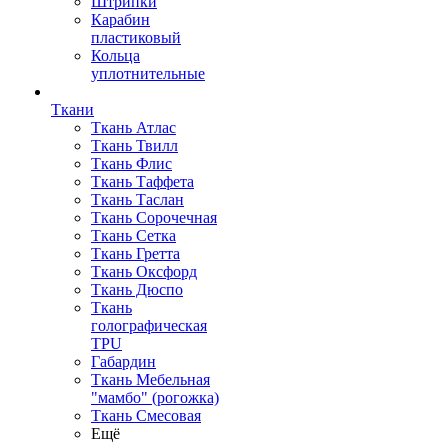
Штрипки
Карабин
пластиковый
Кольца
уплотнительные
Ткани
Ткань Атлас
Ткань Твилл
Ткань Флис
Ткань Таффета
Ткань Таслан
Ткань Сорочечная
Ткань Сетка
Ткань Гретта
Ткань Оксфорд
Ткань Дюспо
Ткань
голографическая
TPU
Габардин
Ткань Мебельная
"мамбо" (рогожка)
Ткань Смесовая
Ещё