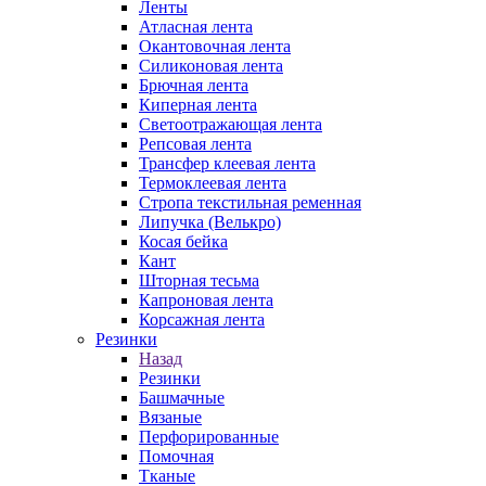
Ленты
Атласная лента
Окантовочная лента
Силиконовая лента
Брючная лента
Киперная лента
Светоотражающая лента
Репсовая лента
Трансфер клеевая лента
Термоклеевая лента
Стропа текстильная ременная
Липучка (Велькро)
Косая бейка
Кант
Шторная тесьма
Капроновая лента
Корсажная лента
Резинки
Назад
Резинки
Башмачные
Вязаные
Перфорированные
Помочная
Тканые