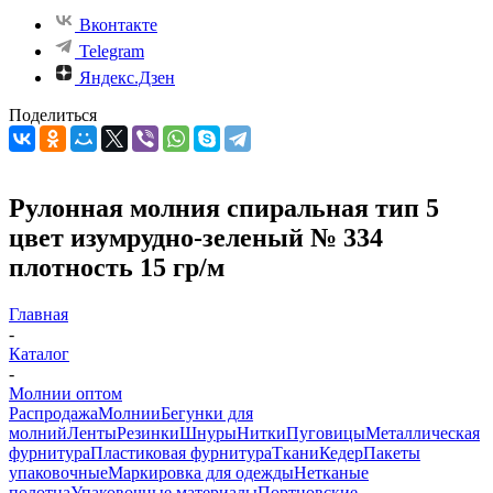
Вконтакте
Telegram
Яндекс.Дзен
Поделиться
Рулонная молния спиральная тип 5
цвет изумрудно-зеленый № 334
плотность 15 гр/м
Главная
-
Каталог
-
Молнии оптом
Распродажа
Молнии
Бегунки для
молний
Ленты
Резинки
Шнуры
Нитки
Пуговицы
Металлическая
фурнитура
Пластиковая фурнитура
Ткани
Кедер
Пакеты
упаковочные
Маркировка для одежды
Нетканые
полотна
Упаковочные материалы
Портновские