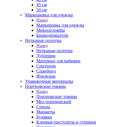
45 см
50 см
Маркировка для одежды
Назад
Маркировка для одежды
Микропломбы
Биркодержатели
Нетканые полотна
Назад
Нетканые полотна
Дублерин
Материал для набивки
Синтепон
Спанбонд
Флизелин
Упаковочные материалы
Портновские товары
Назад
Портновские товары
Мел портновский
Спицы
Манжеты
Булавки
Клеевые пистолеты и стержни