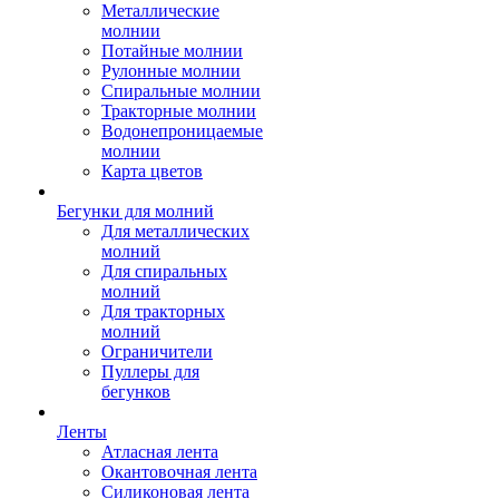
Металлические
молнии
Потайные молнии
Рулонные молнии
Спиральные молнии
Тракторные молнии
Водонепроницаемые
молнии
Карта цветов
Бегунки для молний
Для металлических
молний
Для спиральных
молний
Для тракторных
молний
Ограничители
Пуллеры для
бегунков
Ленты
Атласная лента
Окантовочная лента
Силиконовая лента