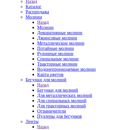
Назад
Каталог
Распродажа
Молнии
Назад
Молнии
Декоративные молнии
Джинсовые молнии
Металлические молнии
Потайные молнии
Рулонные молнии
Спиральные молнии
Тракторные молнии
Водонепроницаемые молнии
Карта цветов
Бегунки для молний
Назад
Бегунки для молний
Для металлических молний
Для спиральных молний
Для тракторных молний
Ограничители
Пуллеры для бегунков
Ленты
Назад