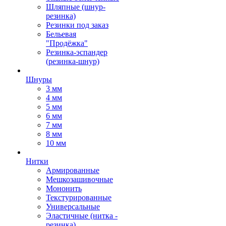
Шляпные (шнур-
резинка)
Резинки под заказ
Бельевая
"Продёжка"
Резинка-эспандер
(резинка-шнур)
Шнуры
3 мм
4 мм
5 мм
6 мм
7 мм
8 мм
10 мм
Нитки
Армированные
Мешкозашивочные
Мононить
Текстурированные
Универсальные
Эластичные (нитка -
резинка)