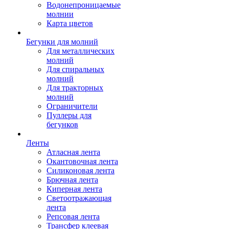
Водонепроницаемые
молнии
Карта цветов
Бегунки для молний
Для металлических
молний
Для спиральных
молний
Для тракторных
молний
Ограничители
Пуллеры для
бегунков
Ленты
Атласная лента
Окантовочная лента
Силиконовая лента
Брючная лента
Киперная лента
Светоотражающая
лента
Репсовая лента
Трансфер клеевая