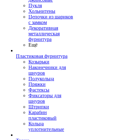
Пукля
Хольнитены
Цепочки из шариков
с замком
Декоративная
металлическая
фурнитура
Ещё
Пластиковая фурнитура
Козырьки
Наконечники для
шнуров
Полукольца
Пряжки
Фастексы
Фиксаторы для
шнуров
Штрипки
Карабин
пластиковый
Кольца
уплотнительные