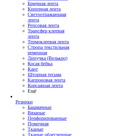
Брючная лента
Киперная лента
Светоотражающая
лента
Репсовая лента
Трансфер клеевая
лента
Термоклеевая лента
Стропа текстильная
ременная
Липучка (Велькро)
Косая бейка
Кант
Шторная тесьма
Капроновая лента
Корсажная лента
Ещё
Резинки
Башмачные
Вязаные
Перфорированные
Помочная
Тканые
Тканые облегченные