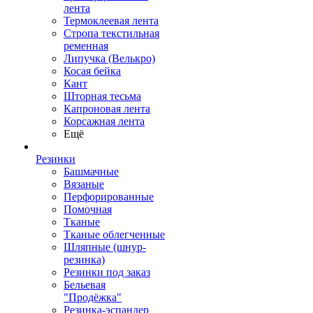
лента
Термоклеевая лента
Стропа текстильная
ременная
Липучка (Велькро)
Косая бейка
Кант
Шторная тесьма
Капроновая лента
Корсажная лента
Ещё
Резинки
Башмачные
Вязаные
Перфорированные
Помочная
Тканые
Тканые облегченные
Шляпные (шнур-
резинка)
Резинки под заказ
Бельевая
"Продёжка"
Резинка-эспандер