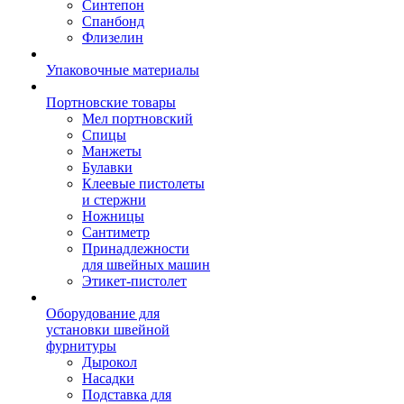
Синтепон
Спанбонд
Флизелин
Упаковочные материалы
Портновские товары
Мел портновский
Спицы
Манжеты
Булавки
Клеевые пистолеты
и стержни
Ножницы
Сантиметр
Принадлежности
для швейных машин
Этикет-пистолет
Оборудование для
установки швейной
фурнитуры
Дырокол
Насадки
Подставка для