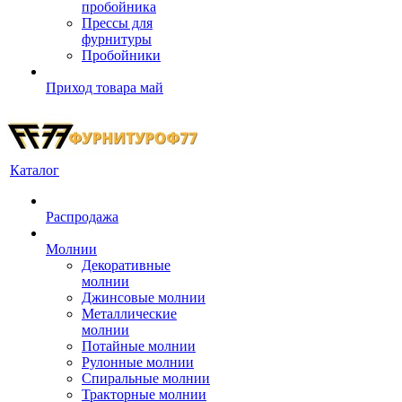
пробойника
Прессы для
фурнитуры
Пробойники
Приход товара май
Каталог
Распродажа
Молнии
Декоративные
молнии
Джинсовые молнии
Металлические
молнии
Потайные молнии
Рулонные молнии
Спиральные молнии
Тракторные молнии