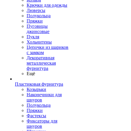
Крючки для одежды
Люверсы
Полукольца
Пряжки
Пуговицы
джинсовые
Пукля
Хольнитены
Цепочки из шариков
с замком
Декоративная
металлическая
фурнитура
Ещё
Пластиковая фурнитура
Козырьки
Наконечники для
шнуров
Полукольца
Пряжки
Фастексы
Фиксаторы для
шнуров