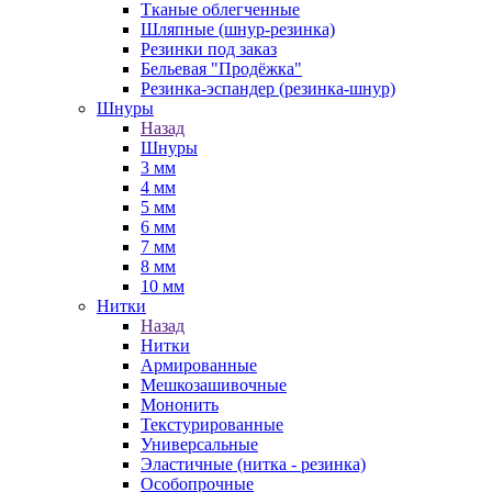
Тканые облегченные
Шляпные (шнур-резинка)
Резинки под заказ
Бельевая "Продёжка"
Резинка-эспандер (резинка-шнур)
Шнуры
Назад
Шнуры
3 мм
4 мм
5 мм
6 мм
7 мм
8 мм
10 мм
Нитки
Назад
Нитки
Армированные
Мешкозашивочные
Мононить
Текстурированные
Универсальные
Эластичные (нитка - резинка)
Особопрочные