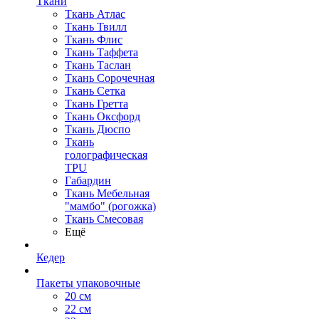
Ткани
Ткань Атлас
Ткань Твилл
Ткань Флис
Ткань Таффета
Ткань Таслан
Ткань Сорочечная
Ткань Сетка
Ткань Гретта
Ткань Оксфорд
Ткань Дюспо
Ткань
голографическая
TPU
Габардин
Ткань Мебельная
"мамбо" (рогожка)
Ткань Смесовая
Ещё
Кедер
Пакеты упаковочные
20 см
22 см