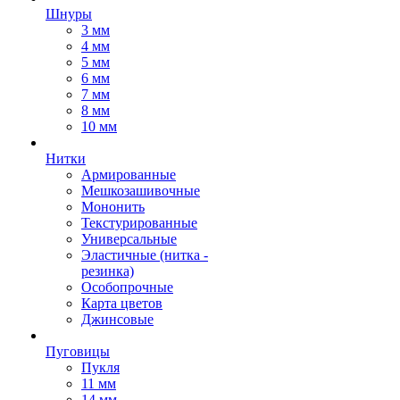
Шнуры
3 мм
4 мм
5 мм
6 мм
7 мм
8 мм
10 мм
Нитки
Армированные
Мешкозашивочные
Мононить
Текстурированные
Универсальные
Эластичные (нитка -
резинка)
Особопрочные
Карта цветов
Джинсовые
Пуговицы
Пукля
11 мм
14 мм