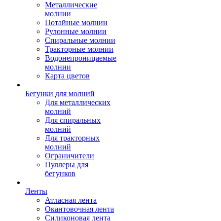
Металлические
молнии
Потайные молнии
Рулонные молнии
Спиральные молнии
Тракторные молнии
Водонепроницаемые
молнии
Карта цветов
Бегунки для молний
Для металлических
молний
Для спиральных
молний
Для тракторных
молний
Ограничители
Пуллеры для
бегунков
Ленты
Атласная лента
Окантовочная лента
Силиконовая лента