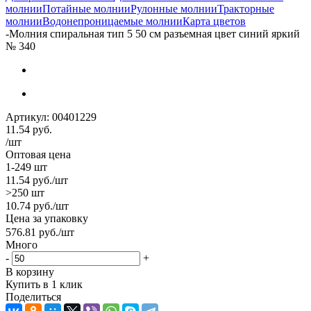
молнии
Потайные молнии
Рулонные молнии
Тракторные
молнии
Водонепроницаемые молнии
Карта цветов
-
Молния спиральная тип 5 50 см разъемная цвет синий яркий
№ 340
Артикул:
00401229
11.54
руб.
/шт
Оптовая цена
1-249 шт
11.54
руб.
/шт
>250 шт
10.74
руб.
/шт
Цена за упаковку
576.81
руб.
/шт
Много
-
+
В корзину
Купить в 1 клик
Поделиться