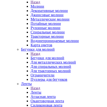
Назад
Молнии
Декоративные молнии
Джинсовые молнии
Металлические молнии
Потайные молнии
Рулонные молнии
Спиральные молнии
Тракторные молнии
Водонепроницаемые молнии
Карта цветов
Бегунки для молний
Назад
Бегунки для молний
Для металлических молний
Для спиральных молний
Для тракторных молний
Ограничители
Пуллеры для бегунков
Ленты
Назад
Ленты
Атласная лента
Окантовочная лента
Силиконовая лента