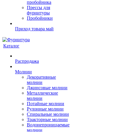
пробойника
Прессы для
фурнитуры
Пробойники
Приход товара май
Каталог
Распродажа
Молнии
Декоративные
молнии
Джинсовые молнии
Металлические
молнии
Потайные молнии
Рулонные молнии
Спиральные молнии
Тракторные молнии
Водонепроницаемые
молнии