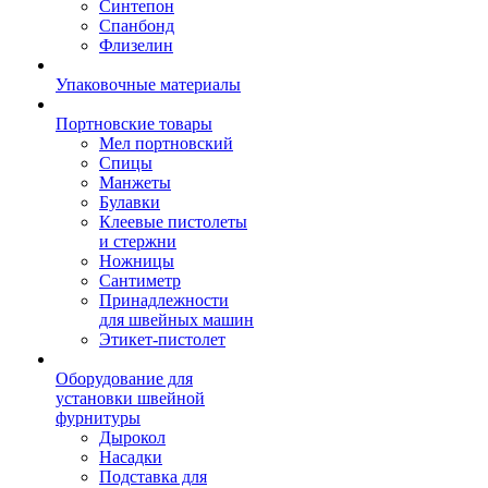
Синтепон
Спанбонд
Флизелин
Упаковочные материалы
Портновские товары
Мел портновский
Спицы
Манжеты
Булавки
Клеевые пистолеты
и стержни
Ножницы
Сантиметр
Принадлежности
для швейных машин
Этикет-пистолет
Оборудование для
установки швейной
фурнитуры
Дырокол
Насадки
Подставка для