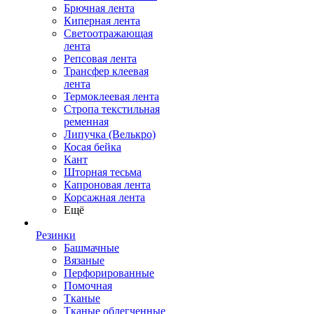
Брючная лента
Киперная лента
Светоотражающая
лента
Репсовая лента
Трансфер клеевая
лента
Термоклеевая лента
Стропа текстильная
ременная
Липучка (Велькро)
Косая бейка
Кант
Шторная тесьма
Капроновая лента
Корсажная лента
Ещё
Резинки
Башмачные
Вязаные
Перфорированные
Помочная
Тканые
Тканые облегченные