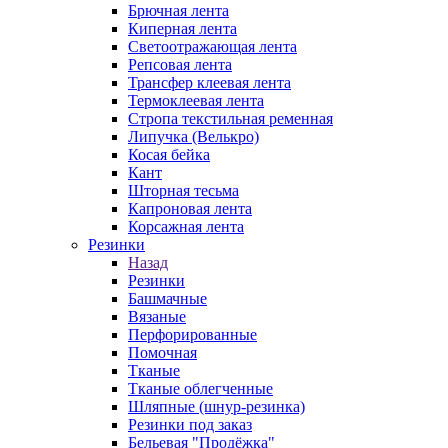
Брючная лента
Киперная лента
Светоотражающая лента
Репсовая лента
Трансфер клеевая лента
Термоклеевая лента
Стропа текстильная ременная
Липучка (Велькро)
Косая бейка
Кант
Шторная тесьма
Капроновая лента
Корсажная лента
Резинки
Назад
Резинки
Башмачные
Вязаные
Перфорированные
Помочная
Тканые
Тканые облегченные
Шляпные (шнур-резинка)
Резинки под заказ
Бельевая "Продёжка"