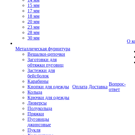
15 мм
17 мм
18 мм
20 мм
23 мм
28 мм
30 мм
О к
Металлическая фурнитура
Вешалки-цепочки
Заготовки для
обтяжки пуговиц
Застежки для
бейсболок
Карабины
Вопрос-
Кнопки для одежды
Оплата
Доставка
ответ
Кольца
Крючки для одежды
Люверсы
Полукольца
Пряжки
Пуговицы
джинсовые
Пукля