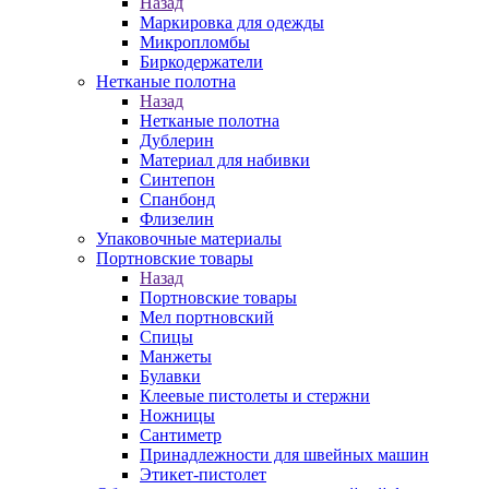
Назад
Маркировка для одежды
Микропломбы
Биркодержатели
Нетканые полотна
Назад
Нетканые полотна
Дублерин
Материал для набивки
Синтепон
Спанбонд
Флизелин
Упаковочные материалы
Портновские товары
Назад
Портновские товары
Мел портновский
Спицы
Манжеты
Булавки
Клеевые пистолеты и стержни
Ножницы
Сантиметр
Принадлежности для швейных машин
Этикет-пистолет