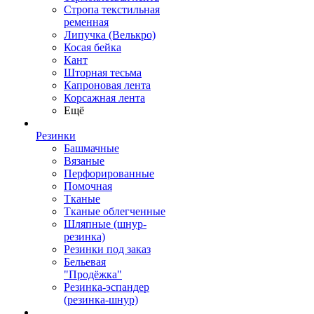
Стропа текстильная
ременная
Липучка (Велькро)
Косая бейка
Кант
Шторная тесьма
Капроновая лента
Корсажная лента
Ещё
Резинки
Башмачные
Вязаные
Перфорированные
Помочная
Тканые
Тканые облегченные
Шляпные (шнур-
резинка)
Резинки под заказ
Бельевая
"Продёжка"
Резинка-эспандер
(резинка-шнур)