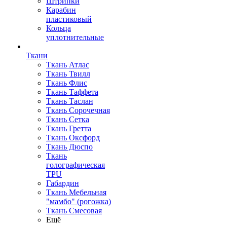
Штрипки
Карабин
пластиковый
Кольца
уплотнительные
Ткани
Ткань Атлас
Ткань Твилл
Ткань Флис
Ткань Таффета
Ткань Таслан
Ткань Сорочечная
Ткань Сетка
Ткань Гретта
Ткань Оксфорд
Ткань Дюспо
Ткань
голографическая
TPU
Габардин
Ткань Мебельная
"мамбо" (рогожка)
Ткань Смесовая
Ещё