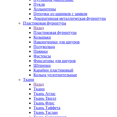
Пукля
Хольнитены
Цепочки из шариков с замком
Декоративная металлическая фурнитура
Пластиковая фурнитура
Назад
Пластиковая фурнитура
Козырьки
Наконечники для шнуров
Полукольца
Пряжки
Фастексы
Фиксаторы для шнуров
Штрипки
Карабин пластиковый
Кольца уплотнительные
Ткани
Назад
Ткани
Ткань Атлас
Ткань Твилл
Ткань Флис
Ткань Таффета
Ткань Таслан