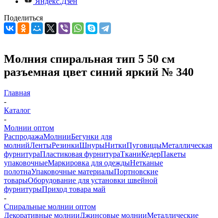
Яндекс.Дзен
Поделиться
Молния спиральная тип 5 50 см
разъемная цвет синий яркий № 340
Главная
-
Каталог
-
Молнии оптом
Распродажа
Молнии
Бегунки для
молний
Ленты
Резинки
Шнуры
Нитки
Пуговицы
Металлическая
фурнитура
Пластиковая фурнитура
Ткани
Кедер
Пакеты
упаковочные
Маркировка для одежды
Нетканые
полотна
Упаковочные материалы
Портновские
товары
Оборудование для установки швейной
фурнитуры
Приход товара май
-
Спиральные молнии оптом
Декоративные молнии
Джинсовые молнии
Металлические