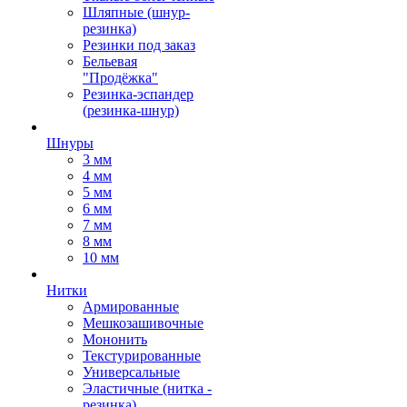
Шляпные (шнур-
резинка)
Резинки под заказ
Бельевая
"Продёжка"
Резинка-эспандер
(резинка-шнур)
Шнуры
3 мм
4 мм
5 мм
6 мм
7 мм
8 мм
10 мм
Нитки
Армированные
Мешкозашивочные
Мононить
Текстурированные
Универсальные
Эластичные (нитка -
резинка)