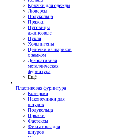
Крючки для одежды
Люверсы
Полукольца
Пряжки
Пуговицы
джинсовые
Пукля
Хольнитены
Цепочки из шариков
с замком
Декоративная
металлическая
фурнитура
Ещё
Пластиковая фурнитура
Козырьки
Наконечники для
шнуров
Полукольца
Пряжки
Фастексы
Фиксаторы для
шнуров