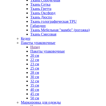
Ткань Сорочечная
Ткань Сетка
Ткань Гретта
Ткань Оксфорд
Ткань Дюспо
Ткань голографическая TPU
Габардин
Ткань Мебельная "мамбо" (рогожка)
Ткань Смесовая
Кедер
Пакеты упаковочные
Назад
Пакеты упаковочные
20 см
22 см
23 см
25 см
28 см
30 см
32 см
35 см
40 см
45 см
50 см
Маркировка для одежды