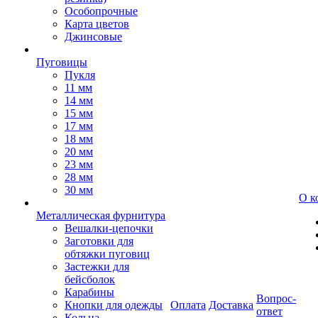
Особопрочные
Карта цветов
Джинсовые
Пуговицы
Пукля
11 мм
14 мм
15 мм
17 мм
18 мм
20 мм
23 мм
28 мм
30 мм
О к
Металлическая фурнитура
Вешалки-цепочки
Заготовки для
обтяжки пуговиц
Застежки для
бейсболок
Карабины
Вопрос-
Кнопки для одежды
Оплата
Доставка
ответ
Кольца