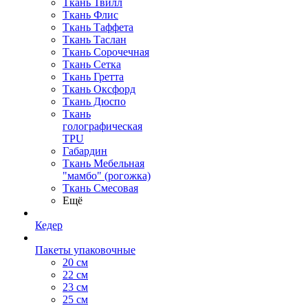
Ткань Твилл
Ткань Флис
Ткань Таффета
Ткань Таслан
Ткань Сорочечная
Ткань Сетка
Ткань Гретта
Ткань Оксфорд
Ткань Дюспо
Ткань
голографическая
TPU
Габардин
Ткань Мебельная
"мамбо" (рогожка)
Ткань Смесовая
Ещё
Кедер
Пакеты упаковочные
20 см
22 см
23 см
25 см