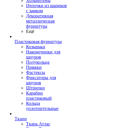
Хольнитены
Цепочки из шариков
с замком
Декоративная
металлическая
фурнитура
Ещё
Пластиковая фурнитура
Козырьки
Наконечники для
шнуров
Полукольца
Пряжки
Фастексы
Фиксаторы для
шнуров
Штрипки
Карабин
пластиковый
Кольца
уплотнительные
Ткани
Ткань Атлас