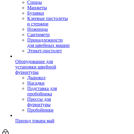
Спицы
Манжеты
Булавки
Клеевые пистолеты
и стержни
Ножницы
Сантиметр
Принадлежности
для швейных машин
Этикет-пистолет
Оборудование для
установки швейной
фурнитуры
Дырокол
Насадки
Подставка для
пробойника
Прессы для
фурнитуры
Пробойники
Приход товара май