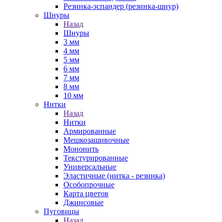
Резинка-эспандер (резинка-шнур)
Шнуры
Назад
Шнуры
3 мм
4 мм
5 мм
6 мм
7 мм
8 мм
10 мм
Нитки
Назад
Нитки
Армированные
Мешкозашивочные
Мононить
Текстурированные
Универсальные
Эластичные (нитка - резинка)
Особопрочные
Карта цветов
Джинсовые
Пуговицы
Назад