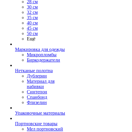
28 см
30 см
32 см
35 см
40 см
45 см
50 см
Ещё
Маркировка для одежды
Микропломбы
Биркодержатели
Нетканые полотна
Дублерин
Материал для
набивки
Синтепон
Спанбонд
Флизелин
Упаковочные материалы
Портновские товары
Мел портновский