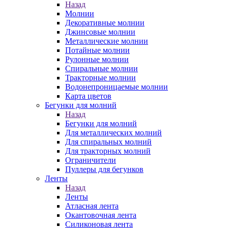
Назад
Молнии
Декоративные молнии
Джинсовые молнии
Металлические молнии
Потайные молнии
Рулонные молнии
Спиральные молнии
Тракторные молнии
Водонепроницаемые молнии
Карта цветов
Бегунки для молний
Назад
Бегунки для молний
Для металлических молний
Для спиральных молний
Для тракторных молний
Ограничители
Пуллеры для бегунков
Ленты
Назад
Ленты
Атласная лента
Окантовочная лента
Силиконовая лента