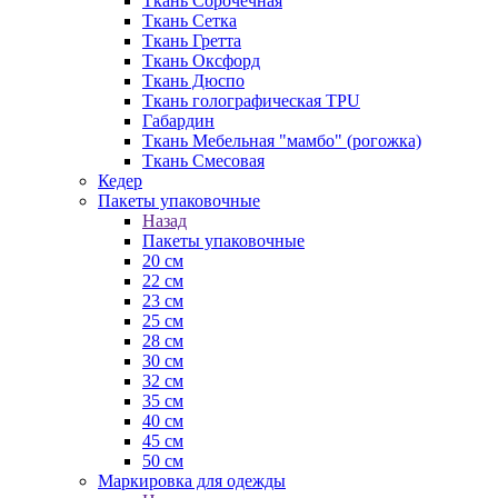
Ткань Сорочечная
Ткань Сетка
Ткань Гретта
Ткань Оксфорд
Ткань Дюспо
Ткань голографическая TPU
Габардин
Ткань Мебельная "мамбо" (рогожка)
Ткань Смесовая
Кедер
Пакеты упаковочные
Назад
Пакеты упаковочные
20 см
22 см
23 см
25 см
28 см
30 см
32 см
35 см
40 см
45 см
50 см
Маркировка для одежды