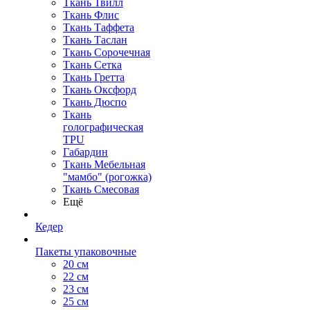
Ткань Твилл
Ткань Флис
Ткань Таффета
Ткань Таслан
Ткань Сорочечная
Ткань Сетка
Ткань Гретта
Ткань Оксфорд
Ткань Дюспо
Ткань
голографическая
TPU
Габардин
Ткань Мебельная
"мамбо" (рогожка)
Ткань Смесовая
Ещё
Кедер
Пакеты упаковочные
20 см
22 см
23 см
25 см