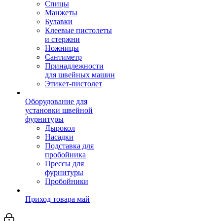
Спицы
Манжеты
Булавки
Клеевые пистолеты
и стержни
Ножницы
Сантиметр
Принадлежности
для швейных машин
Этикет-пистолет
Оборудование для
установки швейной
фурнитуры
Дырокол
Насадки
Подставка для
пробойника
Прессы для
фурнитуры
Пробойники
Приход товара май