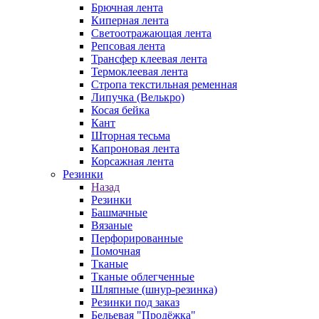
Брючная лента
Киперная лента
Светоотражающая лента
Репсовая лента
Трансфер клеевая лента
Термоклеевая лента
Стропа текстильная ременная
Липучка (Велькро)
Косая бейка
Кант
Шторная тесьма
Капроновая лента
Корсажная лента
Резинки
Назад
Резинки
Башмачные
Вязаные
Перфорированные
Помочная
Тканые
Тканые облегченные
Шляпные (шнур-резинка)
Резинки под заказ
Бельевая "Продёжка"