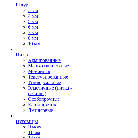
Шнуры
3 мм
4 мм
5 мм
6 мм
7 мм
8 мм
10 мм
Нитки
Армированные
Мешкозашивочные
Мононить
Текстурированные
Универсальные
Эластичные (нитка -
резинка)
Особопрочные
Карта цветов
Джинсовые
Пуговицы
Пукля
11 мм
14 мм