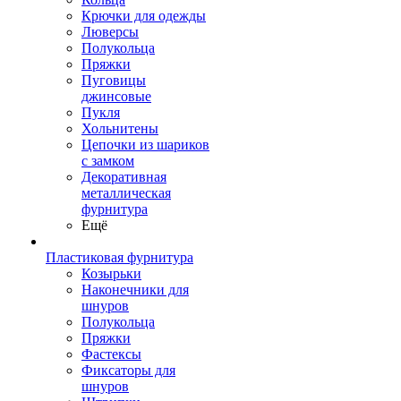
Крючки для одежды
Люверсы
Полукольца
Пряжки
Пуговицы
джинсовые
Пукля
Хольнитены
Цепочки из шариков
с замком
Декоративная
металлическая
фурнитура
Ещё
Пластиковая фурнитура
Козырьки
Наконечники для
шнуров
Полукольца
Пряжки
Фастексы
Фиксаторы для
шнуров