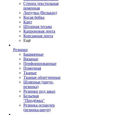
Стропа текстильная
ременная
Липучка (Велькро)
Косая бейка
Кант
Шторная тесьма
Капроновая лента
Корсажная лента
Ещё
Резинки
Башмачные
Вязаные
Перфорированные
Помочная
Тканые
Тканые облегченные
Шляпные (шнур-
резинка)
Резинки под заказ
Бельевая
"Продёжка"
Резинка-эспандер
(резинка-шнур)