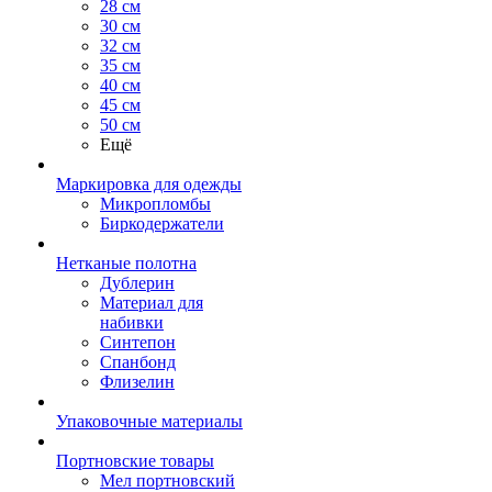
28 см
30 см
32 см
35 см
40 см
45 см
50 см
Ещё
Маркировка для одежды
Микропломбы
Биркодержатели
Нетканые полотна
Дублерин
Материал для
набивки
Синтепон
Спанбонд
Флизелин
Упаковочные материалы
Портновские товары
Мел портновский