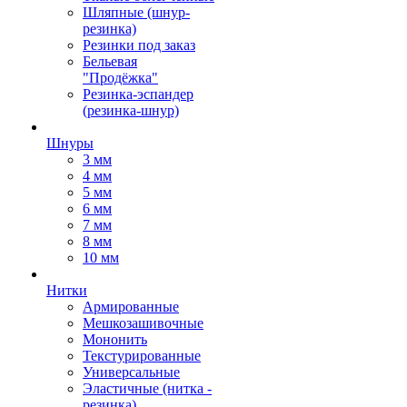
Шляпные (шнур-
резинка)
Резинки под заказ
Бельевая
"Продёжка"
Резинка-эспандер
(резинка-шнур)
Шнуры
3 мм
4 мм
5 мм
6 мм
7 мм
8 мм
10 мм
Нитки
Армированные
Мешкозашивочные
Мононить
Текстурированные
Универсальные
Эластичные (нитка -
резинка)