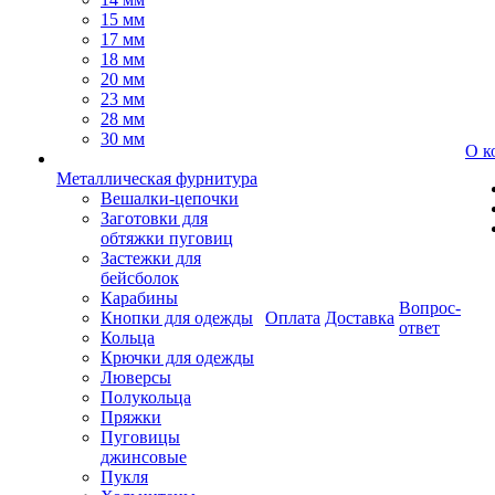
15 мм
17 мм
18 мм
20 мм
23 мм
28 мм
30 мм
О к
Металлическая фурнитура
Вешалки-цепочки
Заготовки для
обтяжки пуговиц
Застежки для
бейсболок
Карабины
Вопрос-
Кнопки для одежды
Оплата
Доставка
ответ
Кольца
Крючки для одежды
Люверсы
Полукольца
Пряжки
Пуговицы
джинсовые
Пукля