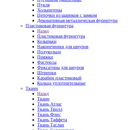
Пукля
Хольнитены
Цепочки из шариков с замком
Декоративная металлическая фурнитура
Пластиковая фурнитура
Назад
Пластиковая фурнитура
Козырьки
Наконечники для шнуров
Полукольца
Пряжки
Фастексы
Фиксаторы для шнуров
Штрипки
Карабин пластиковый
Кольца уплотнительные
Ткани
Назад
Ткани
Ткань Атлас
Ткань Твилл
Ткань Флис
Ткань Таффета
Ткань Таслан