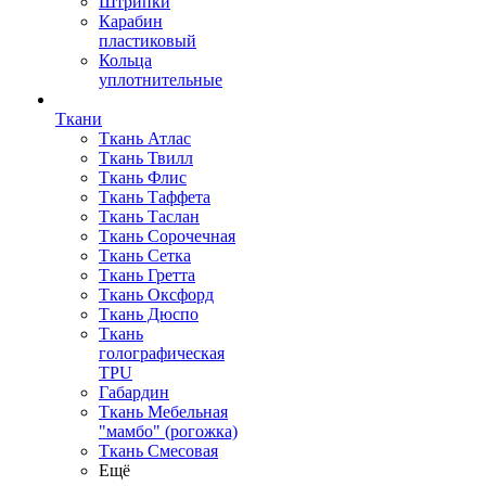
Штрипки
Карабин
пластиковый
Кольца
уплотнительные
Ткани
Ткань Атлас
Ткань Твилл
Ткань Флис
Ткань Таффета
Ткань Таслан
Ткань Сорочечная
Ткань Сетка
Ткань Гретта
Ткань Оксфорд
Ткань Дюспо
Ткань
голографическая
TPU
Габардин
Ткань Мебельная
"мамбо" (рогожка)
Ткань Смесовая
Ещё