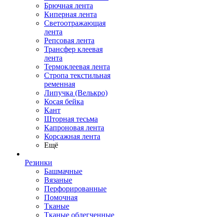
Брючная лента
Киперная лента
Светоотражающая
лента
Репсовая лента
Трансфер клеевая
лента
Термоклеевая лента
Стропа текстильная
ременная
Липучка (Велькро)
Косая бейка
Кант
Шторная тесьма
Капроновая лента
Корсажная лента
Ещё
Резинки
Башмачные
Вязаные
Перфорированные
Помочная
Тканые
Тканые облегченные