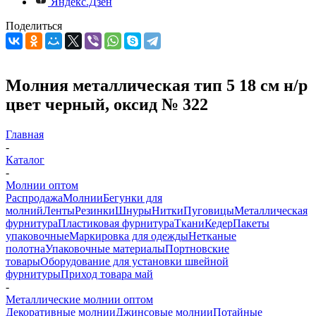
Яндекс.Дзен
Поделиться
Молния металлическая тип 5 18 см н/р
цвет черный, оксид № 322
Главная
-
Каталог
-
Молнии оптом
Распродажа
Молнии
Бегунки для
молний
Ленты
Резинки
Шнуры
Нитки
Пуговицы
Металлическая
фурнитура
Пластиковая фурнитура
Ткани
Кедер
Пакеты
упаковочные
Маркировка для одежды
Нетканые
полотна
Упаковочные материалы
Портновские
товары
Оборудование для установки швейной
фурнитуры
Приход товара май
-
Металлические молнии оптом
Декоративные молнии
Джинсовые молнии
Потайные