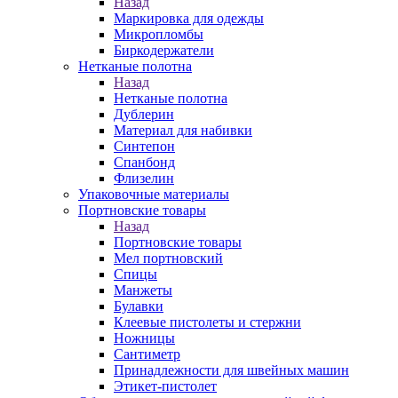
Назад
Маркировка для одежды
Микропломбы
Биркодержатели
Нетканые полотна
Назад
Нетканые полотна
Дублерин
Материал для набивки
Синтепон
Спанбонд
Флизелин
Упаковочные материалы
Портновские товары
Назад
Портновские товары
Мел портновский
Спицы
Манжеты
Булавки
Клеевые пистолеты и стержни
Ножницы
Сантиметр
Принадлежности для швейных машин
Этикет-пистолет