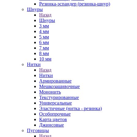
Резинка-эспандер (резинка-шнур)
Шнуры
Назад
Шнуры
3 мм
4 мм
5 мм
6 мм
7 мм
8 мм
10 мм
Нитки
Назад
Нитки
Армированные
Мешкозашивочные
Мононить
Текстурированные
Универсальные
Эластичные (нитка - резинка)
Особопрочные
Карта цветов
Джинсовые
Пуговицы
Назад