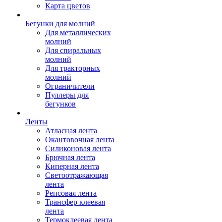
Карта цветов
Бегунки для молний
Для металлических
молний
Для спиральных
молний
Для тракторных
молний
Ограничители
Пуллеры для
бегунков
Ленты
Атласная лента
Окантовочная лента
Силиконовая лента
Брючная лента
Киперная лента
Светоотражающая
лента
Репсовая лента
Трансфер клеевая
лента
Термоклеевая лента