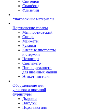
Синтепон
Спанбонд
Флизелин
Упаковочные материалы
Портновские товары
Мел портновский
Спицы
Манжеты
Булавки
Клеевые пистолеты
и стержни
Ножницы
Сантиметр
Принадлежности
для швейных машин
Этикет-пистолет
Оборудование для
установки швейной
фурнитуры
Дырокол
Насадки
Подставка для