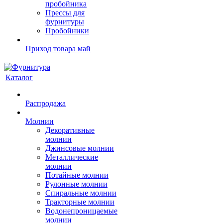
пробойника
Прессы для
фурнитуры
Пробойники
Приход товара май
Каталог
Распродажа
Молнии
Декоративные
молнии
Джинсовые молнии
Металлические
молнии
Потайные молнии
Рулонные молнии
Спиральные молнии
Тракторные молнии
Водонепроницаемые
молнии