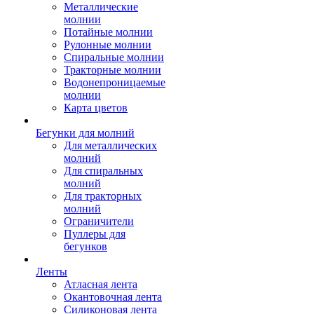
Металлические
молнии
Потайные молнии
Рулонные молнии
Спиральные молнии
Тракторные молнии
Водонепроницаемые
молнии
Карта цветов
Бегунки для молний
Для металлических
молний
Для спиральных
молний
Для тракторных
молний
Ограничители
Пуллеры для
бегунков
Ленты
Атласная лента
Окантовочная лента
Силиконовая лента