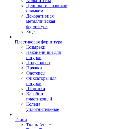
Хольнитены
Цепочки из шариков
с замком
Декоративная
металлическая
фурнитура
Ещё
Пластиковая фурнитура
Козырьки
Наконечники для
шнуров
Полукольца
Пряжки
Фастексы
Фиксаторы для
шнуров
Штрипки
Карабин
пластиковый
Кольца
уплотнительные
Ткани
Ткань Атлас