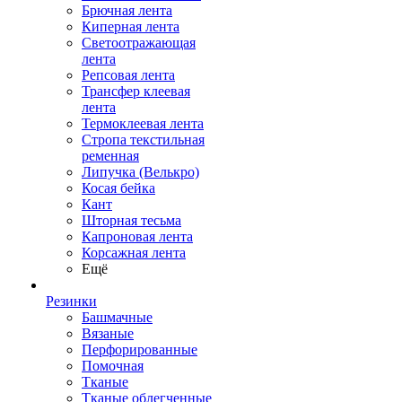
Брючная лента
Киперная лента
Светоотражающая
лента
Репсовая лента
Трансфер клеевая
лента
Термоклеевая лента
Стропа текстильная
ременная
Липучка (Велькро)
Косая бейка
Кант
Шторная тесьма
Капроновая лента
Корсажная лента
Ещё
Резинки
Башмачные
Вязаные
Перфорированные
Помочная
Тканые
Тканые облегченные