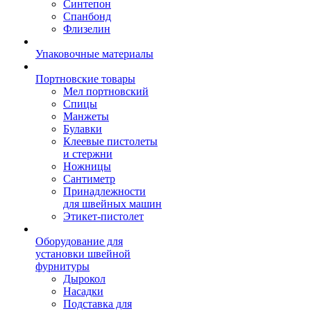
Синтепон
Спанбонд
Флизелин
Упаковочные материалы
Портновские товары
Мел портновский
Спицы
Манжеты
Булавки
Клеевые пистолеты
и стержни
Ножницы
Сантиметр
Принадлежности
для швейных машин
Этикет-пистолет
Оборудование для
установки швейной
фурнитуры
Дырокол
Насадки
Подставка для