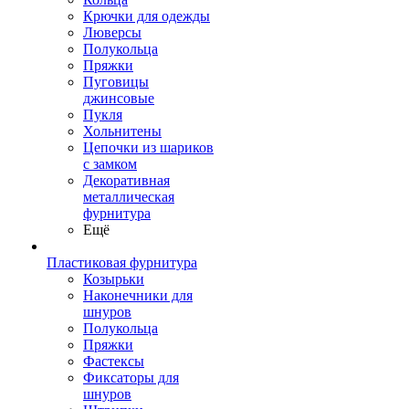
Крючки для одежды
Люверсы
Полукольца
Пряжки
Пуговицы
джинсовые
Пукля
Хольнитены
Цепочки из шариков
с замком
Декоративная
металлическая
фурнитура
Ещё
Пластиковая фурнитура
Козырьки
Наконечники для
шнуров
Полукольца
Пряжки
Фастексы
Фиксаторы для
шнуров