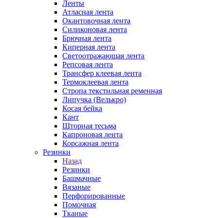
Ленты
Атласная лента
Окантовочная лента
Силиконовая лента
Брючная лента
Киперная лента
Светоотражающая лента
Репсовая лента
Трансфер клеевая лента
Термоклеевая лента
Стропа текстильная ременная
Липучка (Велькро)
Косая бейка
Кант
Шторная тесьма
Капроновая лента
Корсажная лента
Резинки
Назад
Резинки
Башмачные
Вязаные
Перфорированные
Помочная
Тканые