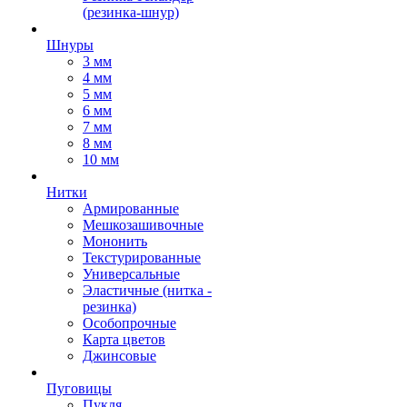
(резинка-шнур)
Шнуры
3 мм
4 мм
5 мм
6 мм
7 мм
8 мм
10 мм
Нитки
Армированные
Мешкозашивочные
Мононить
Текстурированные
Универсальные
Эластичные (нитка -
резинка)
Особопрочные
Карта цветов
Джинсовые
Пуговицы
Пукля