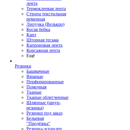
лента
Термоклеевая лента
Стропа текстильная
ременная
Липучка (Велькро)
Косая бейка
Кант
Шторная тесьма
Капроновая лента
Корсажная лента
Ещё
Резинки
Башмачные
Вязаные
Перфорированные
Помочная
Тканые
Тканые облегченные
Шляпные (шнур-
резинка)
Резинки под заказ
Бельевая
"Продёжка"
Резинка-эспандер