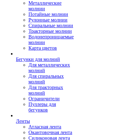
Металлические
молнии
Потайные молнии
Рулонные молнии
Спиральные молнии
Тракторные молнии
Водонепроницаемые
молнии
Карта цветов
Бегунки для молний
Для металлических
молний
Для спиральных
молний
Для тракторных
молний
Ограничители
Пуллеры для
бегунков
Ленты
Атласная лента
Окантовочная лента
Силиконовая лента