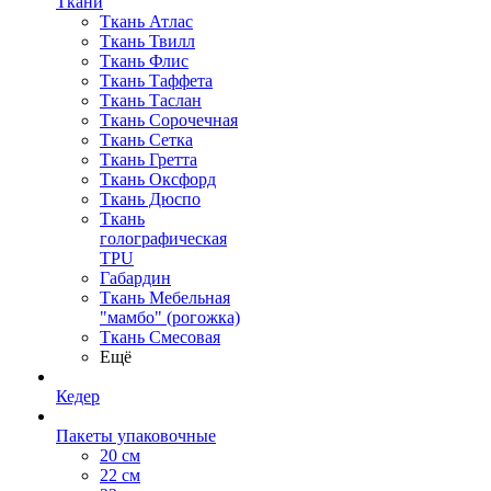
Ткани
Ткань Атлас
Ткань Твилл
Ткань Флис
Ткань Таффета
Ткань Таслан
Ткань Сорочечная
Ткань Сетка
Ткань Гретта
Ткань Оксфорд
Ткань Дюспо
Ткань
голографическая
TPU
Габардин
Ткань Мебельная
"мамбо" (рогожка)
Ткань Смесовая
Ещё
Кедер
Пакеты упаковочные
20 см
22 см