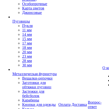
Особопрочные
Карта цветов
Джинсовые
Пуговицы
Пукля
11 мм
14 мм
15 мм
17 мм
18 мм
20 мм
23 мм
28 мм
30 мм
О к
Металлическая фурнитура
Вешалки-цепочки
Заготовки для
обтяжки пуговиц
Застежки для
бейсболок
Карабины
Вопрос-
Кнопки для одежды
Оплата
Доставка
ответ
Кольца