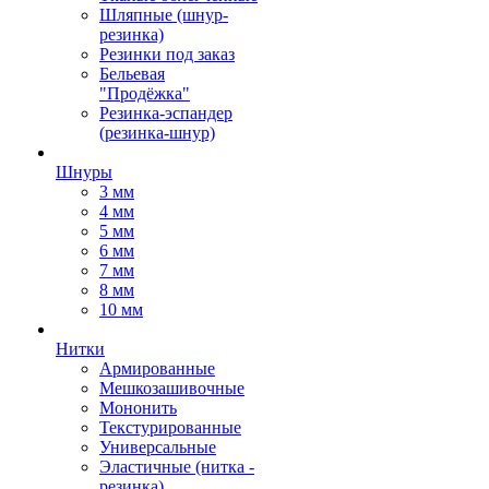
Шляпные (шнур-
резинка)
Резинки под заказ
Бельевая
"Продёжка"
Резинка-эспандер
(резинка-шнур)
Шнуры
3 мм
4 мм
5 мм
6 мм
7 мм
8 мм
10 мм
Нитки
Армированные
Мешкозашивочные
Мононить
Текстурированные
Универсальные
Эластичные (нитка -
резинка)