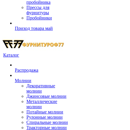
пробойника
Прессы для
фурнитуры
Пробойники
Приход товара май
Каталог
Распродажа
Молнии
Декоративные
молнии
Джинсовые молнии
Металлические
молнии
Потайные молнии
Рулонные молнии
Спиральные молнии
Тракторные молнии