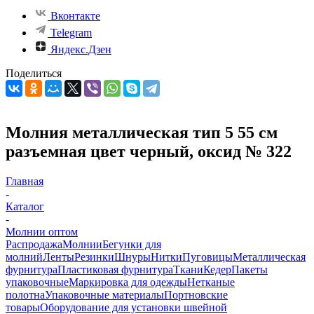
Вконтакте
Telegram
Яндекс.Дзен
Поделиться
Молния металлическая тип 5 55 см
разъемная цвет черный, оксид № 322
Главная
-
Каталог
-
Молнии оптом
Распродажа
Молнии
Бегунки для
молний
Ленты
Резинки
Шнуры
Нитки
Пуговицы
Металлическая
фурнитура
Пластиковая фурнитура
Ткани
Кедер
Пакеты
упаковочные
Маркировка для одежды
Нетканые
полотна
Упаковочные материалы
Портновские
товары
Оборудование для установки швейной