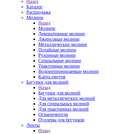
Назад
Каталог
Распродажа
Молнии
Назад
Молнии
Декоративные молнии
Джинсовые молнии
Металлические молнии
Потайные молнии
Рулонные молнии
Спиральные молнии
Тракторные молнии
Водонепроницаемые молнии
Карта цветов
Бегунки для молний
Назад
Бегунки для молний
Для металлических молний
Для спиральных молний
Для тракторных молний
Ограничители
Пуллеры для бегунков
Ленты
Назад