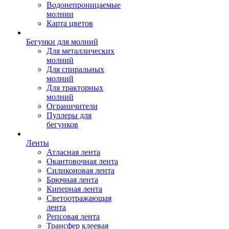
Водонепроницаемые
молнии
Карта цветов
Бегунки для молний
Для металлических
молний
Для спиральных
молний
Для тракторных
молний
Ограничители
Пуллеры для
бегунков
Ленты
Атласная лента
Окантовочная лента
Силиконовая лента
Брючная лента
Киперная лента
Светоотражающая
лента
Репсовая лента
Трансфер клеевая