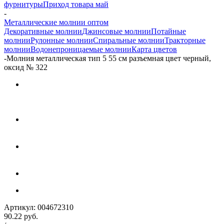
фурнитуры
Приход товара май
-
Металлические молнии оптом
Декоративные молнии
Джинсовые молнии
Потайные
молнии
Рулонные молнии
Спиральные молнии
Тракторные
молнии
Водонепроницаемые молнии
Карта цветов
-
Молния металлическая тип 5 55 см разъемная цвет черный,
оксид № 322
Артикул:
004672310
90.22
руб.