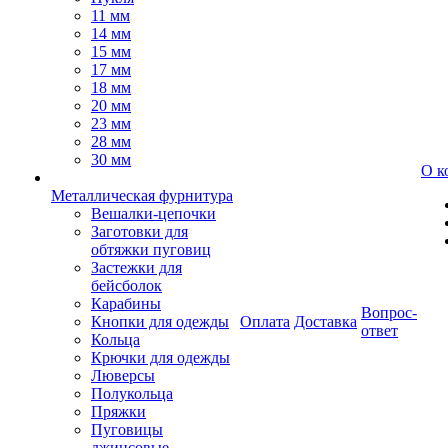
11 мм
14 мм
15 мм
17 мм
18 мм
20 мм
23 мм
28 мм
30 мм
О к
Металлическая фурнитура
Вешалки-цепочки
Заготовки для
обтяжки пуговиц
Застежки для
бейсболок
Карабины
Вопрос-
Кнопки для одежды
Оплата
Доставка
ответ
Кольца
Крючки для одежды
Люверсы
Полукольца
Пряжки
Пуговицы
джинсовые