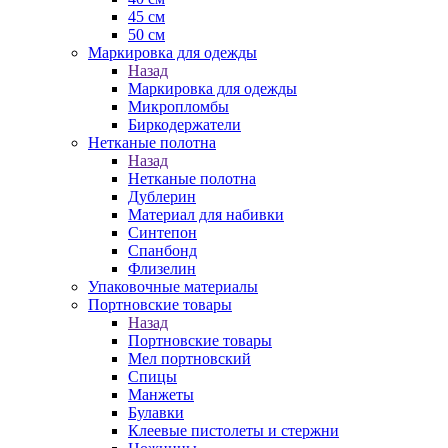
45 см
50 см
Маркировка для одежды
Назад
Маркировка для одежды
Микропломбы
Биркодержатели
Нетканые полотна
Назад
Нетканые полотна
Дублерин
Материал для набивки
Синтепон
Спанбонд
Флизелин
Упаковочные материалы
Портновские товары
Назад
Портновские товары
Мел портновский
Спицы
Манжеты
Булавки
Клеевые пистолеты и стержни