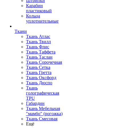
Штрипки
Карабин
пластиковый
Кольца
уплотнительные
Ткани
Ткань Атлас
Ткань Твилл
Ткань Флис
Ткань Таффета
Ткань Таслан
Ткань Сорочечная
Ткань Сетка
Ткань Гретта
Ткань Оксфорд
Ткань Дюспо
Ткань
голографическая
TPU
Габардин
Ткань Мебельная
"мамбо" (рогожка)
Ткань Смесовая
Ещё