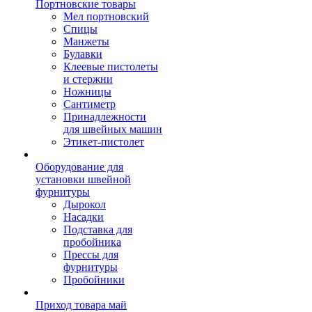
Портновские товары
Мел портновский
Спицы
Манжеты
Булавки
Клеевые пистолеты
и стержни
Ножницы
Сантиметр
Принадлежности
для швейных машин
Этикет-пистолет
Оборудование для
установки швейной
фурнитуры
Дырокол
Насадки
Подставка для
пробойника
Прессы для
фурнитуры
Пробойники
Приход товара май