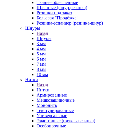
Тканые облегченные
Шляпные (шнур-резинка)
Резинки под заказ
Бельевая "Продёжка"
Резинка-эспандер (резинка-шнур)
Шнуры
Назад
Шнуры
3 мм
4 мм
5 мм
6 мм
7 мм
8 мм
10 мм
Нитки
Назад
Нитки
Армированные
Мешкозашивочные
Мононить
Текстурированные
Универсальные
Эластичные (нитка - резинка)
Особопрочные