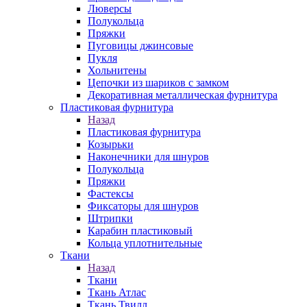
Люверсы
Полукольца
Пряжки
Пуговицы джинсовые
Пукля
Хольнитены
Цепочки из шариков с замком
Декоративная металлическая фурнитура
Пластиковая фурнитура
Назад
Пластиковая фурнитура
Козырьки
Наконечники для шнуров
Полукольца
Пряжки
Фастексы
Фиксаторы для шнуров
Штрипки
Карабин пластиковый
Кольца уплотнительные
Ткани
Назад
Ткани
Ткань Атлас
Ткань Твилл