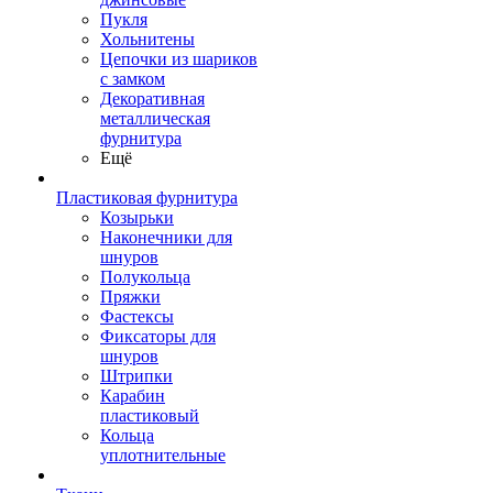
Пукля
Хольнитены
Цепочки из шариков
с замком
Декоративная
металлическая
фурнитура
Ещё
Пластиковая фурнитура
Козырьки
Наконечники для
шнуров
Полукольца
Пряжки
Фастексы
Фиксаторы для
шнуров
Штрипки
Карабин
пластиковый
Кольца
уплотнительные