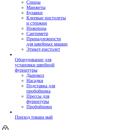
Спицы
Манжеты
Булавки
Клеевые пистолеты
и стержни
Ножницы
Сантиметр
Принадлежности
для швейных машин
Этикет-пистолет
Оборудование для
установки швейной
фурнитуры
Дырокол
Насадки
Подставка для
пробойника
Прессы для
фурнитуры
Пробойники
Приход товара май