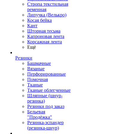
Стропа текстильная
ременная
Липучка (Велькро)
Косая бейка
Кант
Шторная тесьма
Капроновая лента
Корсажная лента
Ещё
Резинки
Башмачные
Вязаные
Перфорированные
Помочная
Тканые
Тканые облегченные
Шляпные (шнур-
резинка)
Резинки под заказ
Бельевая
"Продёжка"
Резинка-эспандер
(резинка-шнур)