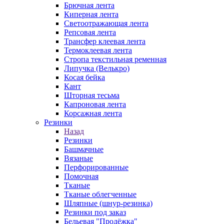
Брючная лента
Киперная лента
Светоотражающая лента
Репсовая лента
Трансфер клеевая лента
Термоклеевая лента
Стропа текстильная ременная
Липучка (Велькро)
Косая бейка
Кант
Шторная тесьма
Капроновая лента
Корсажная лента
Резинки
Назад
Резинки
Башмачные
Вязаные
Перфорированные
Помочная
Тканые
Тканые облегченные
Шляпные (шнур-резинка)
Резинки под заказ
Бельевая "Продёжка"