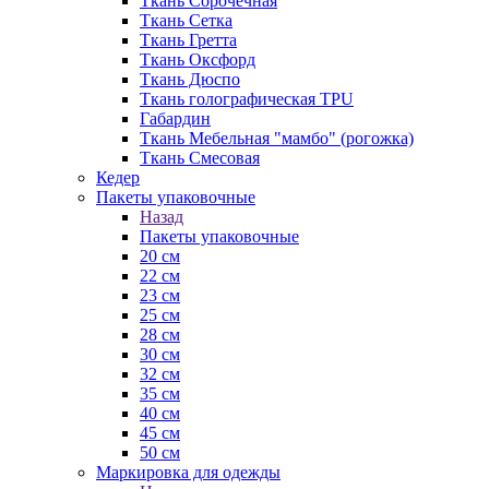
Ткань Сорочечная
Ткань Сетка
Ткань Гретта
Ткань Оксфорд
Ткань Дюспо
Ткань голографическая TPU
Габардин
Ткань Мебельная "мамбо" (рогожка)
Ткань Смесовая
Кедер
Пакеты упаковочные
Назад
Пакеты упаковочные
20 см
22 см
23 см
25 см
28 см
30 см
32 см
35 см
40 см
45 см
50 см
Маркировка для одежды