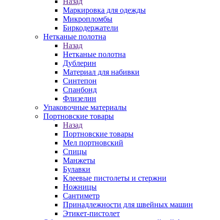
Назад
Маркировка для одежды
Микропломбы
Биркодержатели
Нетканые полотна
Назад
Нетканые полотна
Дублерин
Материал для набивки
Синтепон
Спанбонд
Флизелин
Упаковочные материалы
Портновские товары
Назад
Портновские товары
Мел портновский
Спицы
Манжеты
Булавки
Клеевые пистолеты и стержни
Ножницы
Сантиметр
Принадлежности для швейных машин
Этикет-пистолет