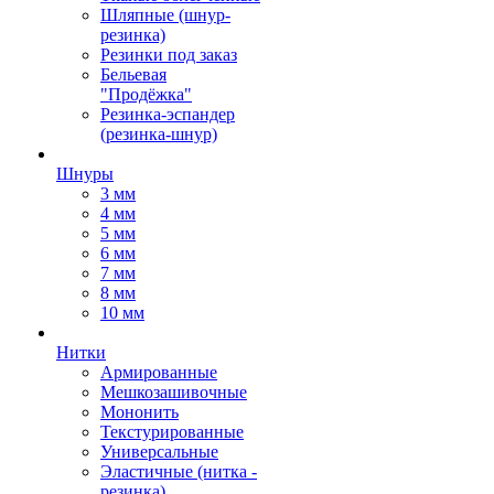
Шляпные (шнур-
резинка)
Резинки под заказ
Бельевая
"Продёжка"
Резинка-эспандер
(резинка-шнур)
Шнуры
3 мм
4 мм
5 мм
6 мм
7 мм
8 мм
10 мм
Нитки
Армированные
Мешкозашивочные
Мононить
Текстурированные
Универсальные
Эластичные (нитка -
резинка)