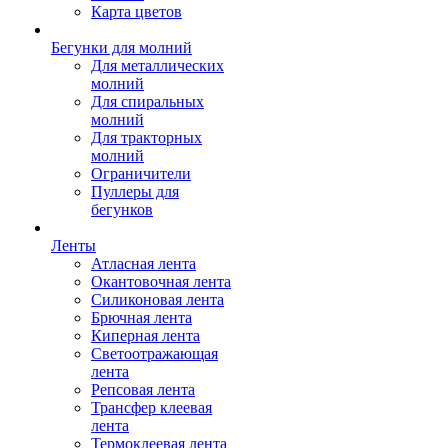
Карта цветов
Бегунки для молний
Для металлических
молний
Для спиральных
молний
Для тракторных
молний
Ограничители
Пуллеры для
бегунков
Ленты
Атласная лента
Окантовочная лента
Силиконовая лента
Брючная лента
Киперная лента
Светоотражающая
лента
Репсовая лента
Трансфер клеевая
лента
Термоклеевая лента