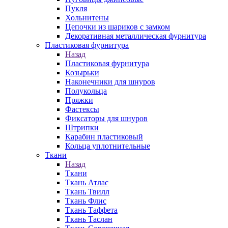
Пукля
Хольнитены
Цепочки из шариков с замком
Декоративная металлическая фурнитура
Пластиковая фурнитура
Назад
Пластиковая фурнитура
Козырьки
Наконечники для шнуров
Полукольца
Пряжки
Фастексы
Фиксаторы для шнуров
Штрипки
Карабин пластиковый
Кольца уплотнительные
Ткани
Назад
Ткани
Ткань Атлас
Ткань Твилл
Ткань Флис
Ткань Таффета
Ткань Таслан