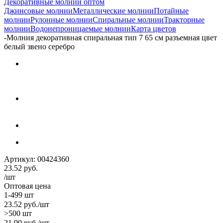
Декоративные молнии оптом
Джинсовые молнии
Металлические молнии
Потайные
молнии
Рулонные молнии
Спиральные молнии
Тракторные
молнии
Водонепроницаемые молнии
Карта цветов
-
Молния декоративная спиральная тип 7 65 см разъемная цвет
белый звено серебро
Артикул:
00424360
23.52
руб.
/шт
Оптовая цена
1-499 шт
23.52
руб.
/шт
>500 шт
21.90
руб.
/шт