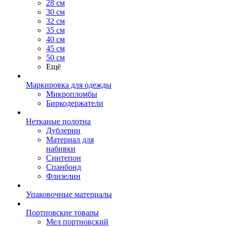
28 см
30 см
32 см
35 см
40 см
45 см
50 см
Ещё
Маркировка для одежды
Микропломбы
Биркодержатели
Нетканые полотна
Дублерин
Материал для
набивки
Синтепон
Спанбонд
Флизелин
Упаковочные материалы
Портновские товары
Мел портновский