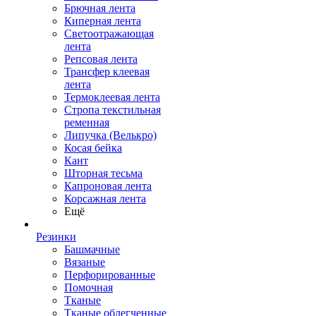
Брючная лента
Киперная лента
Светоотражающая
лента
Репсовая лента
Трансфер клеевая
лента
Термоклеевая лента
Стропа текстильная
ременная
Липучка (Велькро)
Косая бейка
Кант
Шторная тесьма
Капроновая лента
Корсажная лента
Ещё
Резинки
Башмачные
Вязаные
Перфорированные
Помочная
Тканые
Тканые облегченные