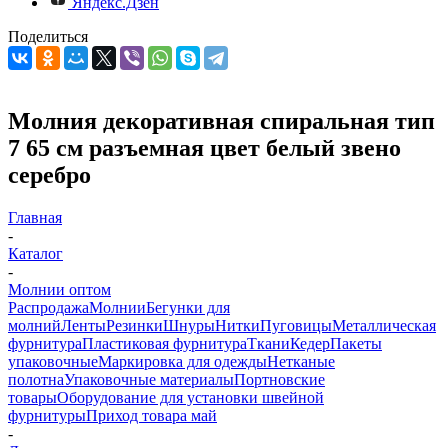
Яндекс.Дзен
Поделиться
Молния декоративная спиральная тип
7 65 см разъемная цвет белый звено
серебро
Главная
-
Каталог
-
Молнии оптом
Распродажа
Молнии
Бегунки для
молний
Ленты
Резинки
Шнуры
Нитки
Пуговицы
Металлическая
фурнитура
Пластиковая фурнитура
Ткани
Кедер
Пакеты
упаковочные
Маркировка для одежды
Нетканые
полотна
Упаковочные материалы
Портновские
товары
Оборудование для установки швейной
фурнитуры
Приход товара май
-