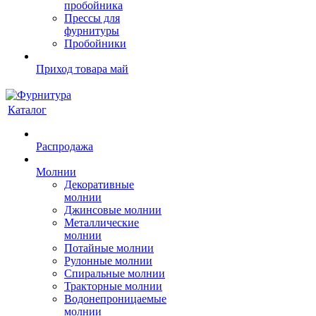
пробойника
Прессы для
фурнитуры
Пробойники
Приход товара май
Каталог
Распродажа
Молнии
Декоративные
молнии
Джинсовые молнии
Металлические
молнии
Потайные молнии
Рулонные молнии
Спиральные молнии
Тракторные молнии
Водонепроницаемые
молнии