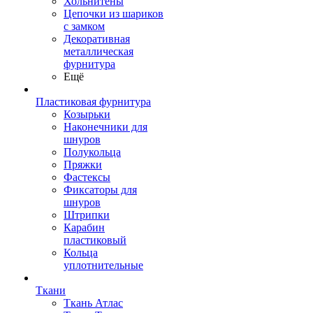
Хольнитены
Цепочки из шариков
с замком
Декоративная
металлическая
фурнитура
Ещё
Пластиковая фурнитура
Козырьки
Наконечники для
шнуров
Полукольца
Пряжки
Фастексы
Фиксаторы для
шнуров
Штрипки
Карабин
пластиковый
Кольца
уплотнительные
Ткани
Ткань Атлас