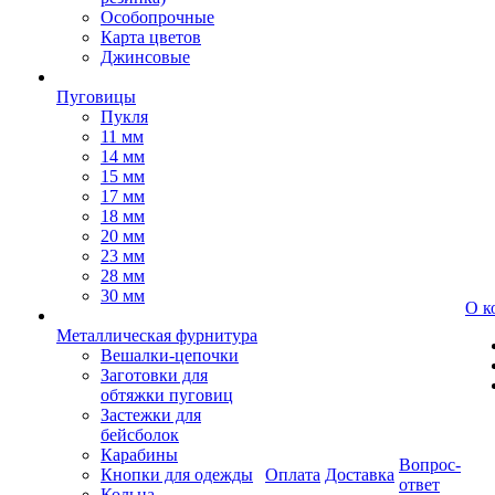
Особопрочные
Карта цветов
Джинсовые
Пуговицы
Пукля
11 мм
14 мм
15 мм
17 мм
18 мм
20 мм
23 мм
28 мм
30 мм
О к
Металлическая фурнитура
Вешалки-цепочки
Заготовки для
обтяжки пуговиц
Застежки для
бейсболок
Карабины
Вопрос-
Кнопки для одежды
Оплата
Доставка
ответ
Кольца