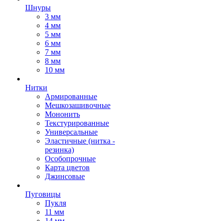
Шнуры
3 мм
4 мм
5 мм
6 мм
7 мм
8 мм
10 мм
Нитки
Армированные
Мешкозашивочные
Мононить
Текстурированные
Универсальные
Эластичные (нитка -
резинка)
Особопрочные
Карта цветов
Джинсовые
Пуговицы
Пукля
11 мм
14 мм