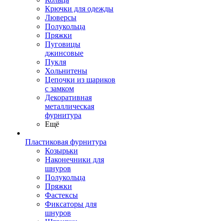
Крючки для одежды
Люверсы
Полукольца
Пряжки
Пуговицы
джинсовые
Пукля
Хольнитены
Цепочки из шариков
с замком
Декоративная
металлическая
фурнитура
Ещё
Пластиковая фурнитура
Козырьки
Наконечники для
шнуров
Полукольца
Пряжки
Фастексы
Фиксаторы для
шнуров