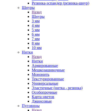
Резинка-эспандер (резинка-шнур)
Шнуры
Назад
Шнуры
3 мм
4 мм
5 мм
6 мм
7 мм
8 мм
10 мм
Нитки
Назад
Нитки
Армированные
Мешкозашивочные
Мононить
Текстурированные
Универсальные
Эластичные (нитка - резинка)
Особопрочные
Карта цветов
Джинсовые
Пуговицы
Назад