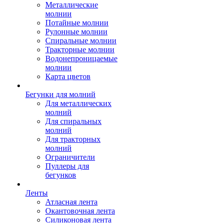
Металлические
молнии
Потайные молнии
Рулонные молнии
Спиральные молнии
Тракторные молнии
Водонепроницаемые
молнии
Карта цветов
Бегунки для молний
Для металлических
молний
Для спиральных
молний
Для тракторных
молний
Ограничители
Пуллеры для
бегунков
Ленты
Атласная лента
Окантовочная лента
Силиконовая лента