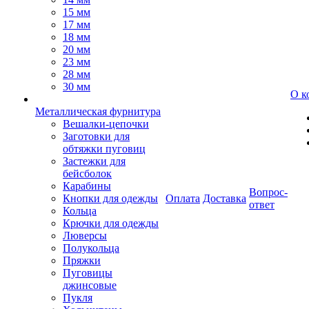
15 мм
17 мм
18 мм
20 мм
23 мм
28 мм
30 мм
О к
Металлическая фурнитура
Вешалки-цепочки
Заготовки для
обтяжки пуговиц
Застежки для
бейсболок
Карабины
Вопрос-
Кнопки для одежды
Оплата
Доставка
ответ
Кольца
Крючки для одежды
Люверсы
Полукольца
Пряжки
Пуговицы
джинсовые
Пукля