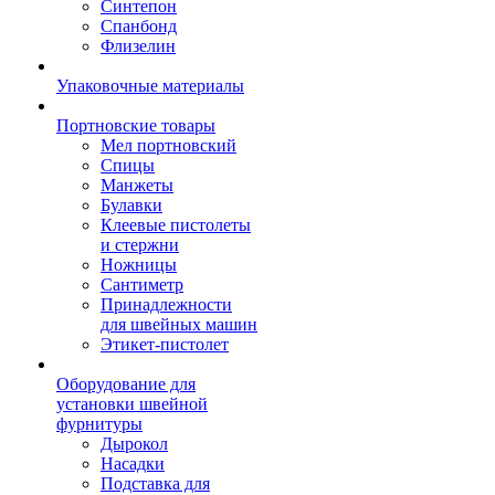
Синтепон
Спанбонд
Флизелин
Упаковочные материалы
Портновские товары
Мел портновский
Спицы
Манжеты
Булавки
Клеевые пистолеты
и стержни
Ножницы
Сантиметр
Принадлежности
для швейных машин
Этикет-пистолет
Оборудование для
установки швейной
фурнитуры
Дырокол
Насадки
Подставка для