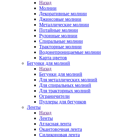
Назад
Молнии
Декоративные молнии
Джинсовые молнии
Металлические молнии
Потайные молнии
Рулонные молнии
Спиральные молнии
Тракторные молнии
Водонепроницаемые молнии
Карта цветов
Бегунки для молний
Назад
Бегунки для молний
Для металлических молний
Для спиральных молний
Для тракторных молний
Ограничители
Пуллеры для бегунков
Ленты
Назад
Ленты
Атласная лента
Окантовочная лента
Силиконовая лента