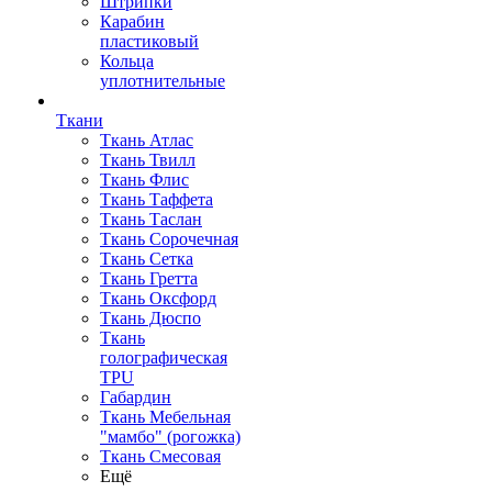
Штрипки
Карабин
пластиковый
Кольца
уплотнительные
Ткани
Ткань Атлас
Ткань Твилл
Ткань Флис
Ткань Таффета
Ткань Таслан
Ткань Сорочечная
Ткань Сетка
Ткань Гретта
Ткань Оксфорд
Ткань Дюспо
Ткань
голографическая
TPU
Габардин
Ткань Мебельная
"мамбо" (рогожка)
Ткань Смесовая
Ещё