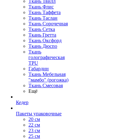
Ткань Твилл
Ткань Флис
Ткань Таффета
Ткань Таслан
Ткань Сорочечная
Ткань Сетка
Ткань Гретта
Ткань Оксфорд
Ткань Дюспо
Ткань
голографическая
TPU
Габардин
Ткань Мебельная
"мамбо" (рогожка)
Ткань Смесовая
Ещё
Кедер
Пакеты упаковочные
20 см
22 см
23 см
25 см