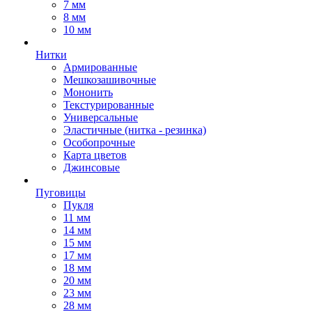
7 мм
8 мм
10 мм
Нитки
Армированные
Мешкозашивочные
Мононить
Текстурированные
Универсальные
Эластичные (нитка - резинка)
Особопрочные
Карта цветов
Джинсовые
Пуговицы
Пукля
11 мм
14 мм
15 мм
17 мм
18 мм
20 мм
23 мм
28 мм