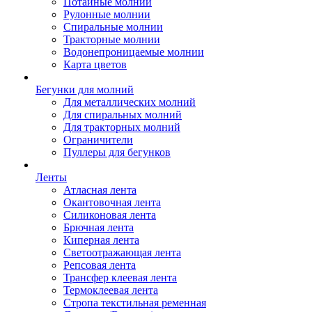
Потайные молнии
Рулонные молнии
Спиральные молнии
Тракторные молнии
Водонепроницаемые молнии
Карта цветов
Бегунки для молний
Для металлических молний
Для спиральных молний
Для тракторных молний
Ограничители
Пуллеры для бегунков
Ленты
Атласная лента
Окантовочная лента
Силиконовая лента
Брючная лента
Киперная лента
Светоотражающая лента
Репсовая лента
Трансфер клеевая лента
Термоклеевая лента
Стропа текстильная ременная