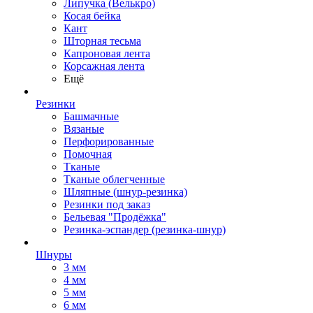
Липучка (Велькро)
Косая бейка
Кант
Шторная тесьма
Капроновая лента
Корсажная лента
Ещё
Резинки
Башмачные
Вязаные
Перфорированные
Помочная
Тканые
Тканые облегченные
Шляпные (шнур-резинка)
Резинки под заказ
Бельевая "Продёжка"
Резинка-эспандер (резинка-шнур)
Шнуры
3 мм
4 мм
5 мм
6 мм