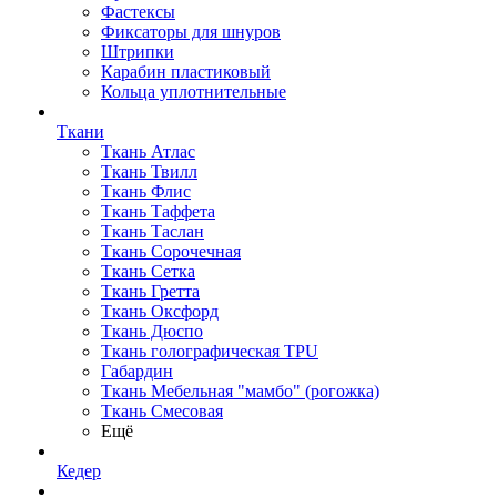
Фастексы
Фиксаторы для шнуров
Штрипки
Карабин пластиковый
Кольца уплотнительные
Ткани
Ткань Атлас
Ткань Твилл
Ткань Флис
Ткань Таффета
Ткань Таслан
Ткань Сорочечная
Ткань Сетка
Ткань Гретта
Ткань Оксфорд
Ткань Дюспо
Ткань голографическая TPU
Габардин
Ткань Мебельная "мамбо" (рогожка)
Ткань Смесовая
Ещё
Кедер