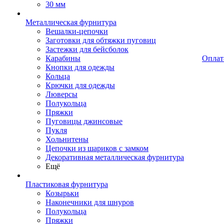
30 мм
Металлическая фурнитура
Вешалки-цепочки
Заготовки для обтяжки пуговиц
Застежки для бейсболок
Карабины
Оплат
Кнопки для одежды
Кольца
Крючки для одежды
Люверсы
Полукольца
Пряжки
Пуговицы джинсовые
Пукля
Хольнитены
Цепочки из шариков с замком
Декоративная металлическая фурнитура
Ещё
Пластиковая фурнитура
Козырьки
Наконечники для шнуров
Полукольца
Пряжки