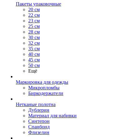
Пакеты упаковочные
20 см
22 см
23 см
25 см
28 см
30 см
32 см
35 см
40 см
45 см
50 см
Ещё
Маркировка для одежды
Микропломбы
Биркодержатели
Нетканые полотна
Дублерин
Материал для набивки
Синтепон
Спанбонд
Флизелин