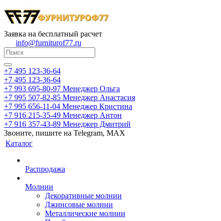
Заявка на бесплатный расчет
info@furniturof77.ru
+7 495 123-36-64
+7 495 123-36-64
+7 993 695-80-97
Менеджер Ольга
+7 995 507-82-85
Менеджер Анастасия
+7 995 656-11-04
Менеджер Кристина
+7 916 215-35-49
Менеджер Антон
+7 916 357-43-89
Менеджер Дмитрий
Звоните, пишите на Telegram, MAX
Каталог
Распродажа
Молнии
Декоративные молнии
Джинсовые молнии
Металлические молнии