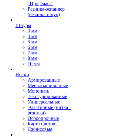
"Продёжка"
Резинка-эспандер
(резинка-шнур)
Шнуры
3 мм
4 мм
5 мм
6 мм
7 мм
8 мм
10 мм
Нитки
Армированные
Мешкозашивочные
Мононить
Текстурированные
Универсальные
Эластичные (нитка -
резинка)
Особопрочные
Карта цветов
Джинсовые