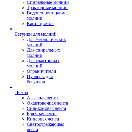
Спиральные молнии
Тракторные молнии
Водонепроницаемые
молнии
Карта цветов
Бегунки для молний
Для металлических
молний
Для спиральных
молний
Для тракторных
молний
Ограничители
Пуллеры для
бегунков
Ленты
Атласная лента
Окантовочная лента
Силиконовая лента
Брючная лента
Киперная лента
Светоотражающая
лента