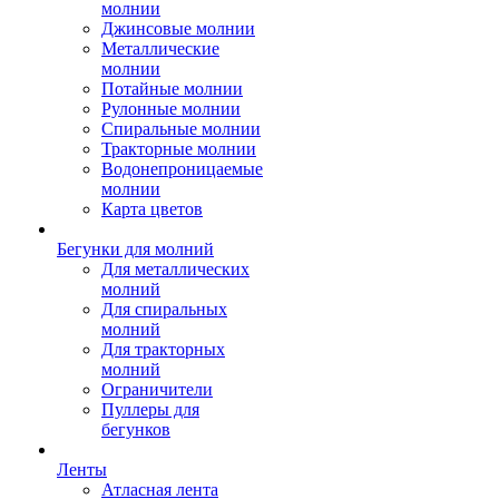
молнии
Джинсовые молнии
Металлические
молнии
Потайные молнии
Рулонные молнии
Спиральные молнии
Тракторные молнии
Водонепроницаемые
молнии
Карта цветов
Бегунки для молний
Для металлических
молний
Для спиральных
молний
Для тракторных
молний
Ограничители
Пуллеры для
бегунков
Ленты
Атласная лента