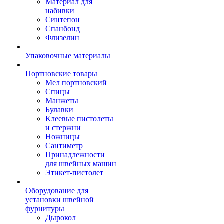
Материал для
набивки
Синтепон
Спанбонд
Флизелин
Упаковочные материалы
Портновские товары
Мел портновский
Спицы
Манжеты
Булавки
Клеевые пистолеты
и стержни
Ножницы
Сантиметр
Принадлежности
для швейных машин
Этикет-пистолет
Оборудование для
установки швейной
фурнитуры
Дырокол