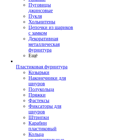
Пуговицы
джинсовые
Пукля
Хольнитены
Цепочки из шариков
с замком
Декоративная
металлическая
фурнитура
Ещё
Пластиковая фурнитура
Козырьки
Наконечники для
шнуров
Полукольца
Пряжки
Фастексы
Фиксаторы для
шнуров
Штрипки
Карабин
пластиковый
Кольца
уплотнительные