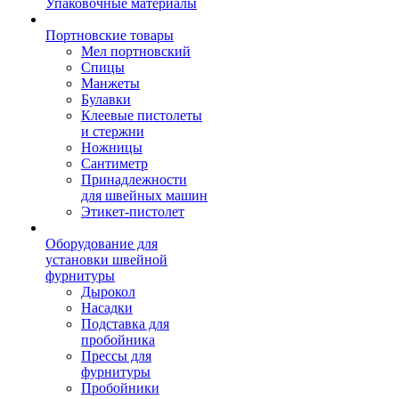
Упаковочные материалы
Портновские товары
Мел портновский
Спицы
Манжеты
Булавки
Клеевые пистолеты
и стержни
Ножницы
Сантиметр
Принадлежности
для швейных машин
Этикет-пистолет
Оборудование для
установки швейной
фурнитуры
Дырокол
Насадки
Подставка для
пробойника
Прессы для
фурнитуры
Пробойники