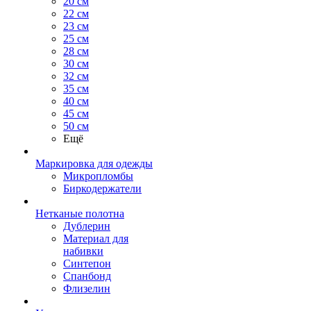
20 см
22 см
23 см
25 см
28 см
30 см
32 см
35 см
40 см
45 см
50 см
Ещё
Маркировка для одежды
Микропломбы
Биркодержатели
Нетканые полотна
Дублерин
Материал для
набивки
Синтепон
Спанбонд
Флизелин