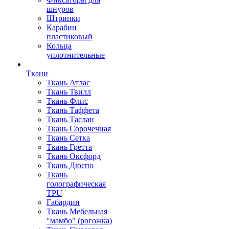
шнуров
Штрипки
Карабин
пластиковый
Кольца
уплотнительные
Ткани
Ткань Атлас
Ткань Твилл
Ткань Флис
Ткань Таффета
Ткань Таслан
Ткань Сорочечная
Ткань Сетка
Ткань Гретта
Ткань Оксфорд
Ткань Дюспо
Ткань
голографическая
TPU
Габардин
Ткань Мебельная
"мамбо" (рогожка)