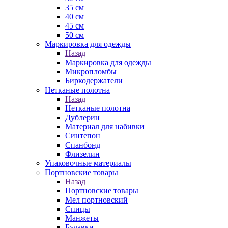
35 см
40 см
45 см
50 см
Маркировка для одежды
Назад
Маркировка для одежды
Микропломбы
Биркодержатели
Нетканые полотна
Назад
Нетканые полотна
Дублерин
Материал для набивки
Синтепон
Спанбонд
Флизелин
Упаковочные материалы
Портновские товары
Назад
Портновские товары
Мел портновский
Спицы
Манжеты
Булавки