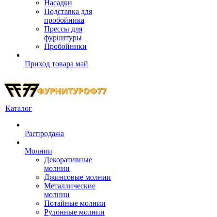
Насадки
Подставка для
пробойника
Прессы для
фурнитуры
Пробойники
Приход товара май
Каталог
Распродажа
Молнии
Декоративные
молнии
Джинсовые молнии
Металлические
молнии
Потайные молнии
Рулонные молнии