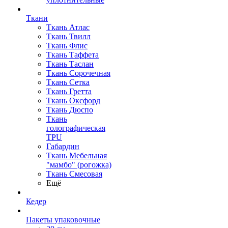
Ткани
Ткань Атлас
Ткань Твилл
Ткань Флис
Ткань Таффета
Ткань Таслан
Ткань Сорочечная
Ткань Сетка
Ткань Гретта
Ткань Оксфорд
Ткань Дюспо
Ткань
голографическая
TPU
Габардин
Ткань Мебельная
"мамбо" (рогожка)
Ткань Смесовая
Ещё
Кедер
Пакеты упаковочные