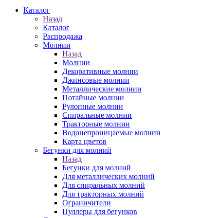
Каталог
Назад
Каталог
Распродажа
Молнии
Назад
Молнии
Декоративные молнии
Джинсовые молнии
Металлические молнии
Потайные молнии
Рулонные молнии
Спиральные молнии
Тракторные молнии
Водонепроницаемые молнии
Карта цветов
Бегунки для молний
Назад
Бегунки для молний
Для металлических молний
Для спиральных молний
Для тракторных молний
Ограничители
Пуллеры для бегунков