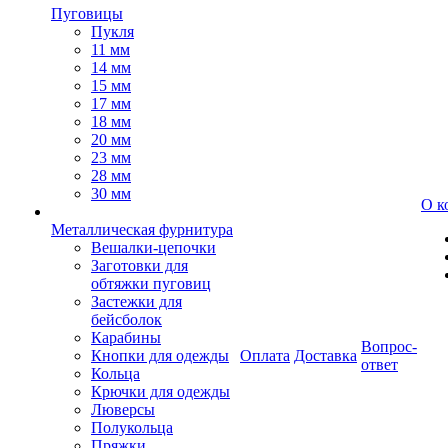
Пуговицы
Пукля
11 мм
14 мм
15 мм
17 мм
18 мм
20 мм
23 мм
28 мм
30 мм
О к
Металлическая фурнитура
Вешалки-цепочки
Заготовки для
обтяжки пуговиц
Застежки для
бейсболок
Карабины
Вопрос-
Кнопки для одежды
Оплата
Доставка
ответ
Кольца
Крючки для одежды
Люверсы
Полукольца
Пряжки