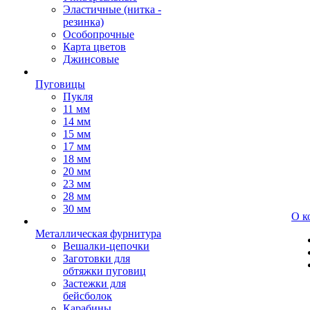
Эластичные (нитка -
резинка)
Особопрочные
Карта цветов
Джинсовые
Пуговицы
Пукля
11 мм
14 мм
15 мм
17 мм
18 мм
20 мм
23 мм
28 мм
30 мм
О к
Металлическая фурнитура
Вешалки-цепочки
Заготовки для
обтяжки пуговиц
Застежки для
бейсболок
Карабины