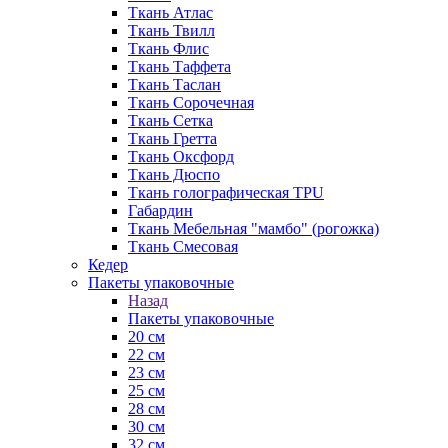
Ткань Атлас
Ткань Твилл
Ткань Флис
Ткань Таффета
Ткань Таслан
Ткань Сорочечная
Ткань Сетка
Ткань Гретта
Ткань Оксфорд
Ткань Дюспо
Ткань голографическая TPU
Габардин
Ткань Мебельная "мамбо" (рогожка)
Ткань Смесовая
Кедер
Пакеты упаковочные
Назад
Пакеты упаковочные
20 см
22 см
23 см
25 см
28 см
30 см
32 см