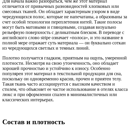
Для начала важно разобраться, чем же этот материал
отличается от привычных разновидностей хлопковых или
смесовых тканей. Он обладает характерным узором в виде
чередующихся полос, которые не напечатаны, а образованы за
счет особой технологии переплетения нитей. Такие полосы
могут быть матовыми и глянцевыми, создавая визуально
рельефную поверхность с деликатным блеском. В переводе с
английского слово stripe означает «полоса», и это название в
полной мере отражает суть материала — он буквально соткан
из чередующихся светлых и темных линий.
Полотно получается гладким, приятным на ощупь, умеренной
плотности. Несмотря на свою утонченность, оно обладает
хорошей прочностью и устойчиво к износу. Особенно
популярен этот материал в текстильной продукции для сна,
поскольку он одновременно красив, прочен и приятен телу.
Такая ткань часто ассоциируется с высоким качеством и
стилем, что объясняет ее частое использование в отелях класса
люкс и при оформлении спален в минималистичных или
классических интерьерах.
Состав и плотность