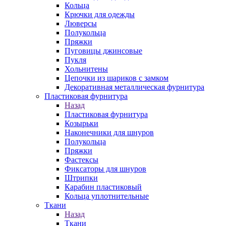
Кольца
Крючки для одежды
Люверсы
Полукольца
Пряжки
Пуговицы джинсовые
Пукля
Хольнитены
Цепочки из шариков с замком
Декоративная металлическая фурнитура
Пластиковая фурнитура
Назад
Пластиковая фурнитура
Козырьки
Наконечники для шнуров
Полукольца
Пряжки
Фастексы
Фиксаторы для шнуров
Штрипки
Карабин пластиковый
Кольца уплотнительные
Ткани
Назад
Ткани