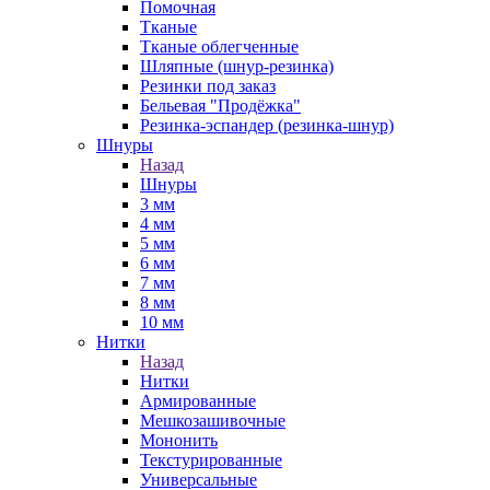
Помочная
Тканые
Тканые облегченные
Шляпные (шнур-резинка)
Резинки под заказ
Бельевая "Продёжка"
Резинка-эспандер (резинка-шнур)
Шнуры
Назад
Шнуры
3 мм
4 мм
5 мм
6 мм
7 мм
8 мм
10 мм
Нитки
Назад
Нитки
Армированные
Мешкозашивочные
Мононить
Текстурированные
Универсальные