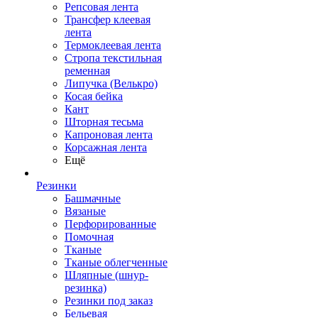
Репсовая лента
Трансфер клеевая
лента
Термоклеевая лента
Стропа текстильная
ременная
Липучка (Велькро)
Косая бейка
Кант
Шторная тесьма
Капроновая лента
Корсажная лента
Ещё
Резинки
Башмачные
Вязаные
Перфорированные
Помочная
Тканые
Тканые облегченные
Шляпные (шнур-
резинка)
Резинки под заказ
Бельевая