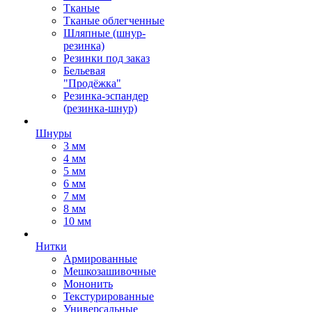
Тканые
Тканые облегченные
Шляпные (шнур-
резинка)
Резинки под заказ
Бельевая
"Продёжка"
Резинка-эспандер
(резинка-шнур)
Шнуры
3 мм
4 мм
5 мм
6 мм
7 мм
8 мм
10 мм
Нитки
Армированные
Мешкозашивочные
Мононить
Текстурированные
Универсальные