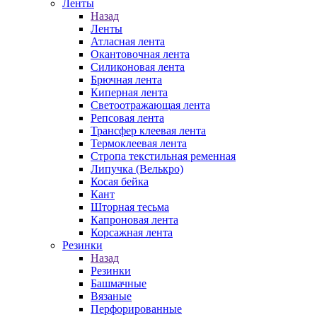
Ленты
Назад
Ленты
Атласная лента
Окантовочная лента
Силиконовая лента
Брючная лента
Киперная лента
Светоотражающая лента
Репсовая лента
Трансфер клеевая лента
Термоклеевая лента
Стропа текстильная ременная
Липучка (Велькро)
Косая бейка
Кант
Шторная тесьма
Капроновая лента
Корсажная лента
Резинки
Назад
Резинки
Башмачные
Вязаные
Перфорированные