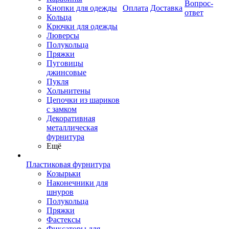
Вопрос-
Кнопки для одежды
Оплата
Доставка
ответ
Кольца
Крючки для одежды
Люверсы
Полукольца
Пряжки
Пуговицы
джинсовые
Пукля
Хольнитены
Цепочки из шариков
с замком
Декоративная
металлическая
фурнитура
Ещё
Пластиковая фурнитура
Козырьки
Наконечники для
шнуров
Полукольца
Пряжки
Фастексы
Фиксаторы для