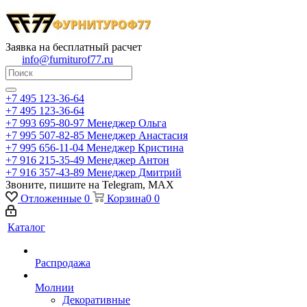
Заявка на бесплатный расчет
info@furniturof77.ru
+7 495 123-36-64
+7 495 123-36-64
+7 993 695-80-97
Менеджер Ольга
+7 995 507-82-85
Менеджер Анастасия
+7 995 656-11-04
Менеджер Кристина
+7 916 215-35-49
Менеджер Антон
+7 916 357-43-89
Менеджер Дмитрий
Звоните, пишите на Telegram, MAX
Отложенные
0
Корзина
0
0
Каталог
Распродажа
Молнии
Декоративные