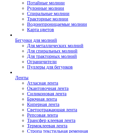
Потайные молнии
Рулонные молнии
Спиральные молнии
Тракторные молнии
Водонепроницаемые молнии
Карта цветов
Бегунки для молний
Для металлических молний
Для спиральных молний
Для тракторных молний
Ограничители
Пуллеры для бегунков
Ленты
Атласная лента
Окантовочная лента
Силиконовая лента
Брючная лента
Киперная лента
Светоотражающая лента
Репсовая лента
Трансфер клеевая лента
Термоклеевая лента
Стропа текстильная ременная