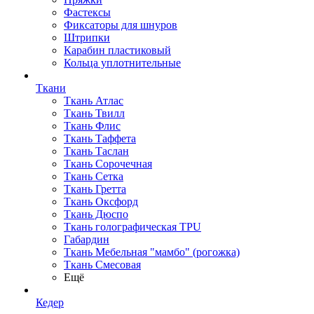
Фастексы
Фиксаторы для шнуров
Штрипки
Карабин пластиковый
Кольца уплотнительные
Ткани
Ткань Атлас
Ткань Твилл
Ткань Флис
Ткань Таффета
Ткань Таслан
Ткань Сорочечная
Ткань Сетка
Ткань Гретта
Ткань Оксфорд
Ткань Дюспо
Ткань голографическая TPU
Габардин
Ткань Мебельная "мамбо" (рогожка)
Ткань Смесовая
Ещё
Кедер