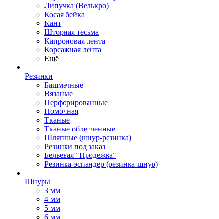
Липучка (Велькро)
Косая бейка
Кант
Шторная тесьма
Капроновая лента
Корсажная лента
Ещё
Резинки
Башмачные
Вязаные
Перфорированные
Помочная
Тканые
Тканые облегченные
Шляпные (шнур-резинка)
Резинки под заказ
Бельевая "Продёжка"
Резинка-эспандер (резинка-шнур)
Шнуры
3 мм
4 мм
5 мм
6 мм