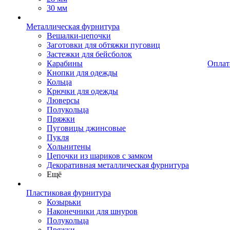
30 мм
Металлическая фурнитура
Вешалки-цепочки
Заготовки для обтяжки пуговиц
Застежки для бейсболок
Карабины
Оплат
Кнопки для одежды
Кольца
Крючки для одежды
Люверсы
Полукольца
Пряжки
Пуговицы джинсовые
Пукля
Хольнитены
Цепочки из шариков с замком
Декоративная металлическая фурнитура
Ещё
Пластиковая фурнитура
Козырьки
Наконечники для шнуров
Полукольца
Пряжки