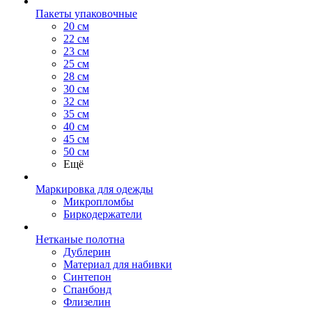
Пакеты упаковочные
20 см
22 см
23 см
25 см
28 см
30 см
32 см
35 см
40 см
45 см
50 см
Ещё
Маркировка для одежды
Микропломбы
Биркодержатели
Нетканые полотна
Дублерин
Материал для набивки
Синтепон
Спанбонд
Флизелин