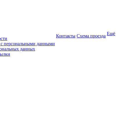
Ещё
Контакты
Схема проезда
ости
ы с персональными данными
сональных данных
сылки