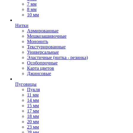
7 мм
8 мм
10 мм
Нитки
Армированные
Мешкозашивочные
Мононить
Текстурированные
Универсальные
Эластичные (нитка - резинка)
Особопрочные
Карта цветов
Джинсовые
Пуговицы
Пукля
11 мм
14 мм
15 мм
17 мм
18 мм
20 мм
23 мм
28 мм