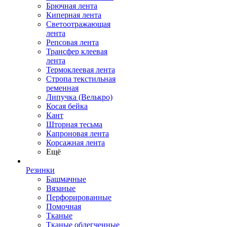
Брючная лента
Киперная лента
Светоотражающая
лента
Репсовая лента
Трансфер клеевая
лента
Термоклеевая лента
Стропа текстильная
ременная
Липучка (Велькро)
Косая бейка
Кант
Шторная тесьма
Капроновая лента
Корсажная лента
Ещё
Резинки
Башмачные
Вязаные
Перфорированные
Помочная
Тканые
Тканые облегченные