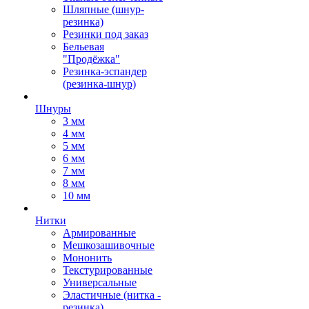
Шляпные (шнур-
резинка)
Резинки под заказ
Бельевая
"Продёжка"
Резинка-эспандер
(резинка-шнур)
Шнуры
3 мм
4 мм
5 мм
6 мм
7 мм
8 мм
10 мм
Нитки
Армированные
Мешкозашивочные
Мононить
Текстурированные
Универсальные
Эластичные (нитка -
резинка)