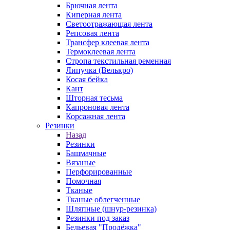
Брючная лента
Киперная лента
Светоотражающая лента
Репсовая лента
Трансфер клеевая лента
Термоклеевая лента
Стропа текстильная ременная
Липучка (Велькро)
Косая бейка
Кант
Шторная тесьма
Капроновая лента
Корсажная лента
Резинки
Назад
Резинки
Башмачные
Вязаные
Перфорированные
Помочная
Тканые
Тканые облегченные
Шляпные (шнур-резинка)
Резинки под заказ
Бельевая "Продёжка"