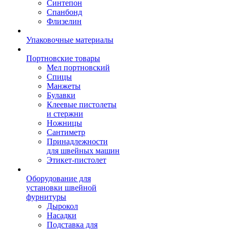
Синтепон
Спанбонд
Флизелин
Упаковочные материалы
Портновские товары
Мел портновский
Спицы
Манжеты
Булавки
Клеевые пистолеты
и стержни
Ножницы
Сантиметр
Принадлежности
для швейных машин
Этикет-пистолет
Оборудование для
установки швейной
фурнитуры
Дырокол
Насадки
Подставка для