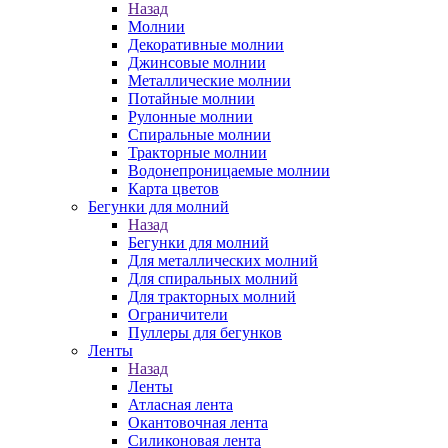
Назад
Молнии
Декоративные молнии
Джинсовые молнии
Металлические молнии
Потайные молнии
Рулонные молнии
Спиральные молнии
Тракторные молнии
Водонепроницаемые молнии
Карта цветов
Бегунки для молний
Назад
Бегунки для молний
Для металлических молний
Для спиральных молний
Для тракторных молний
Ограничители
Пуллеры для бегунков
Ленты
Назад
Ленты
Атласная лента
Окантовочная лента
Силиконовая лента