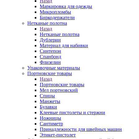
Назад
Маркировка для одежды
Микропломбы
Биркодержатели
Нетканые полотна
Назад
Нетканые полотна
Дублерин
Материал для набивки
Синтепон
Спанбонд
Флизелин
Упаковочные материалы
Портновские товары
Назад
Портновские товары
Мел портновский
Спицы
Манжеты
Булавки
Клеевые пистолеты и стержни
Ножницы
Сантиметр
Принадлежности для швейных машин
Этикет-пистолет