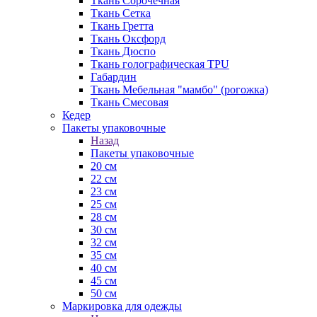
Ткань Сорочечная
Ткань Сетка
Ткань Гретта
Ткань Оксфорд
Ткань Дюспо
Ткань голографическая TPU
Габардин
Ткань Мебельная "мамбо" (рогожка)
Ткань Смесовая
Кедер
Пакеты упаковочные
Назад
Пакеты упаковочные
20 см
22 см
23 см
25 см
28 см
30 см
32 см
35 см
40 см
45 см
50 см
Маркировка для одежды