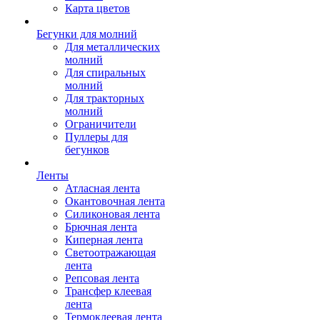
Карта цветов
Бегунки для молний
Для металлических
молний
Для спиральных
молний
Для тракторных
молний
Ограничители
Пуллеры для
бегунков
Ленты
Атласная лента
Окантовочная лента
Силиконовая лента
Брючная лента
Киперная лента
Светоотражающая
лента
Репсовая лента
Трансфер клеевая
лента
Термоклеевая лента