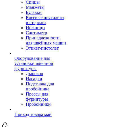
Спицы
Манжеты
Булавки
Клеевые пистолеты
и стержни
Ножницы
Сантиметр
Принадлежности
для швейных машин
Этикет-пистолет
Оборудование для
установки швейной
фурнитуры
Дырокол
Насадки
Подставка для
пробойника
Прессы для
фурнитуры
Пробойники
Приход товара май