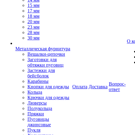
15 мм
17 мм
18 мм
20 мм
23 мм
28 мм
30 мм
О к
Металлическая фурнитура
Вешалки-цепочки
Заготовки для
обтяжки пуговиц
Застежки для
бейсболок
Карабины
Вопрос-
Кнопки для одежды
Оплата
Доставка
ответ
Кольца
Крючки для одежды
Люверсы
Полукольца
Пряжки
Пуговицы
джинсовые
Пукля