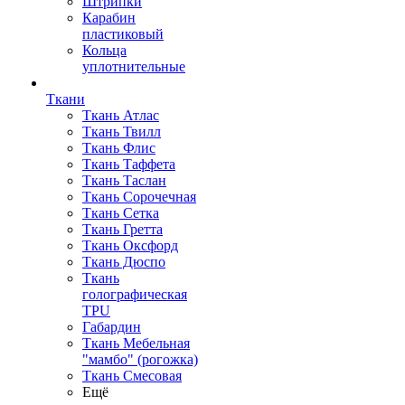
Штрипки
Карабин
пластиковый
Кольца
уплотнительные
Ткани
Ткань Атлас
Ткань Твилл
Ткань Флис
Ткань Таффета
Ткань Таслан
Ткань Сорочечная
Ткань Сетка
Ткань Гретта
Ткань Оксфорд
Ткань Дюспо
Ткань
голографическая
TPU
Габардин
Ткань Мебельная
"мамбо" (рогожка)
Ткань Смесовая
Ещё