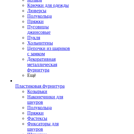
Крючки для одежды
Люверсы
Полукольца
Пряжки
Пуговицы
джинсовые
Пукля
Хольнитены
Цепочки из шариков
с замком
Декоративная
металлическая
фурнитура
Ещё
Пластиковая фурнитура
Козырьки
Наконечники для
шнуров
Полукольца
Пряжки
Фастексы
Фиксаторы для
шнуров