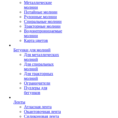
Металлические
молнии
Потайные молнии
Рулонные молнии
Спиральные молнии
Тракторные молнии
Водонепроницаемые
молнии
Карта цветов
Бегунки для молний
Для металлических
молний
Для спиральных
молний
Для тракторных
молний
Ограничители
Пуллеры для
бегунков
Ленты
Атласная лента
Окантовочная лента
Силиконовая лента