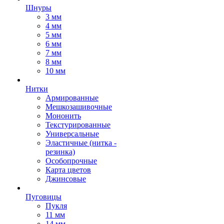
Шнуры
3 мм
4 мм
5 мм
6 мм
7 мм
8 мм
10 мм
Нитки
Армированные
Мешкозашивочные
Мононить
Текстурированные
Универсальные
Эластичные (нитка -
резинка)
Особопрочные
Карта цветов
Джинсовые
Пуговицы
Пукля
11 мм
14 мм