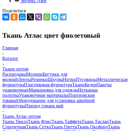
Яндекс.Дзен
Поделиться
Ткань Атлас цвет фиолетовый
Главная
-
Каталог
-
Ткани оптом
Распродажа
Молнии
Бегунки для
молний
Ленты
Резинки
Шнуры
Нитки
Пуговицы
Металлическая
фурнитура
Пластиковая фурнитура
Ткани
Кедер
Пакеты
упаковочные
Маркировка для одежды
Нетканые
полотна
Упаковочные материалы
Портновские
товары
Оборудование для установки швейной
фурнитуры
Приход товара май
-
Ткань Атлас оптом
Ткань Твилл
Ткань Флис
Ткань Таффета
Ткань Таслан
Ткань
Сорочечная
Ткань Сетка
Ткань Гретта
Ткань Оксфорд
Ткань