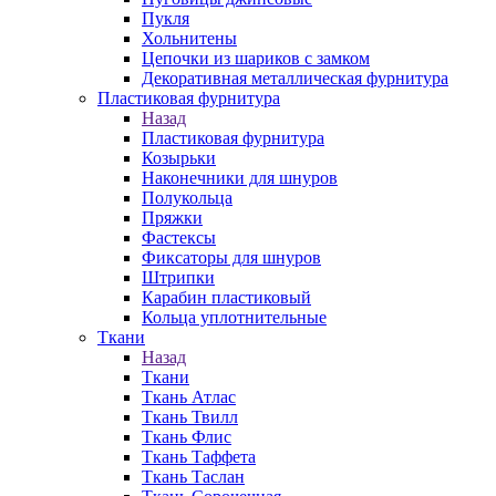
Пукля
Хольнитены
Цепочки из шариков с замком
Декоративная металлическая фурнитура
Пластиковая фурнитура
Назад
Пластиковая фурнитура
Козырьки
Наконечники для шнуров
Полукольца
Пряжки
Фастексы
Фиксаторы для шнуров
Штрипки
Карабин пластиковый
Кольца уплотнительные
Ткани
Назад
Ткани
Ткань Атлас
Ткань Твилл
Ткань Флис
Ткань Таффета
Ткань Таслан