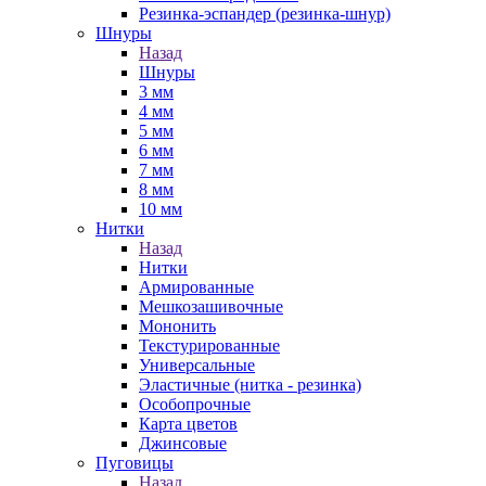
Резинка-эспандер (резинка-шнур)
Шнуры
Назад
Шнуры
3 мм
4 мм
5 мм
6 мм
7 мм
8 мм
10 мм
Нитки
Назад
Нитки
Армированные
Мешкозашивочные
Мононить
Текстурированные
Универсальные
Эластичные (нитка - резинка)
Особопрочные
Карта цветов
Джинсовые
Пуговицы
Назад