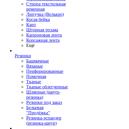
Стропа текстильная
ременная
Липучка (Велькро)
Косая бейка
Кант
Шторная тесьма
Капроновая лента
Корсажная лента
Ещё
Резинки
Башмачные
Вязаные
Перфорированные
Помочная
Тканые
Тканые облегченные
Шляпные (шнур-
резинка)
Резинки под заказ
Бельевая
"Продёжка"
Резинка-эспандер
(резинка-шнур)