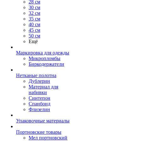
28 см
30 см
32 см
35 см
40 см
45 см
50 см
Ещё
Маркировка для одежды
Микропломбы
Биркодержатели
Нетканые полотна
Дублерин
Материал для
набивки
Синтепон
Спанбонд
Флизелин
Упаковочные материалы
Портновские товары
Мел портновский