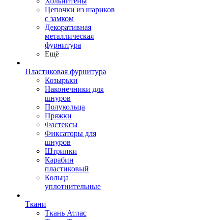
Хольнитены
Цепочки из шариков
с замком
Декоративная
металлическая
фурнитура
Ещё
Пластиковая фурнитура
Козырьки
Наконечники для
шнуров
Полукольца
Пряжки
Фастексы
Фиксаторы для
шнуров
Штрипки
Карабин
пластиковый
Кольца
уплотнительные
Ткани
Ткань Атлас