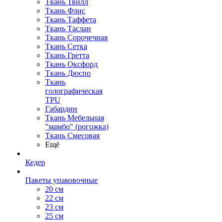
Ткань Твилл
Ткань Флис
Ткань Таффета
Ткань Таслан
Ткань Сорочечная
Ткань Сетка
Ткань Гретта
Ткань Оксфорд
Ткань Дюспо
Ткань
голографическая
TPU
Габардин
Ткань Мебельная
"мамбо" (рогожка)
Ткань Смесовая
Ещё
Кедер
Пакеты упаковочные
20 см
22 см
23 см
25 см