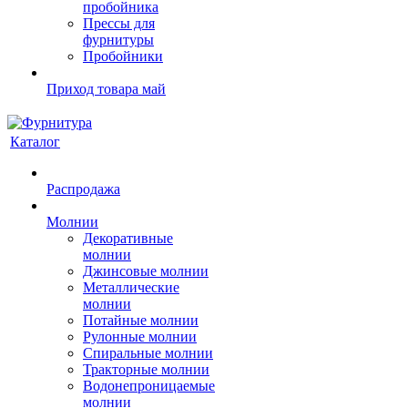
пробойника
Прессы для
фурнитуры
Пробойники
Приход товара май
Каталог
Распродажа
Молнии
Декоративные
молнии
Джинсовые молнии
Металлические
молнии
Потайные молнии
Рулонные молнии
Спиральные молнии
Тракторные молнии
Водонепроницаемые
молнии