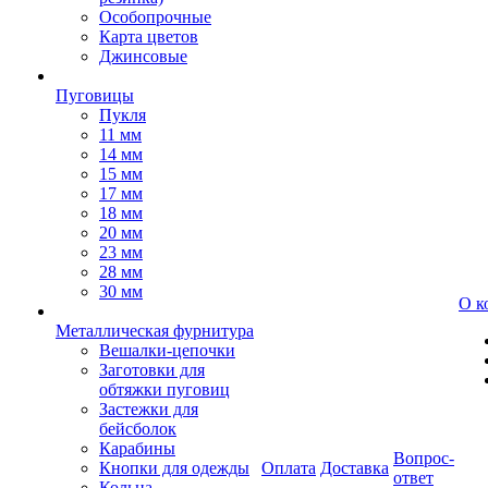
Особопрочные
Карта цветов
Джинсовые
Пуговицы
Пукля
11 мм
14 мм
15 мм
17 мм
18 мм
20 мм
23 мм
28 мм
30 мм
О к
Металлическая фурнитура
Вешалки-цепочки
Заготовки для
обтяжки пуговиц
Застежки для
бейсболок
Карабины
Вопрос-
Кнопки для одежды
Оплата
Доставка
ответ
Кольца