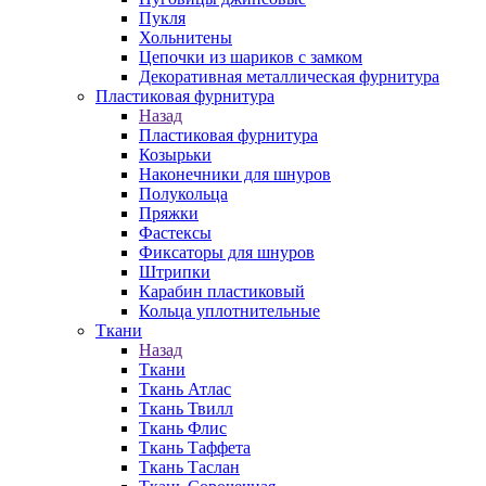
Пукля
Хольнитены
Цепочки из шариков с замком
Декоративная металлическая фурнитура
Пластиковая фурнитура
Назад
Пластиковая фурнитура
Козырьки
Наконечники для шнуров
Полукольца
Пряжки
Фастексы
Фиксаторы для шнуров
Штрипки
Карабин пластиковый
Кольца уплотнительные
Ткани
Назад
Ткани
Ткань Атлас
Ткань Твилл
Ткань Флис
Ткань Таффета
Ткань Таслан