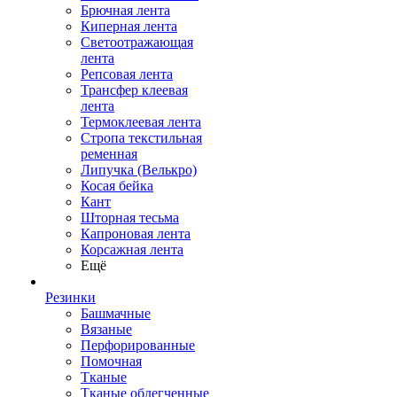
Брючная лента
Киперная лента
Светоотражающая
лента
Репсовая лента
Трансфер клеевая
лента
Термоклеевая лента
Стропа текстильная
ременная
Липучка (Велькро)
Косая бейка
Кант
Шторная тесьма
Капроновая лента
Корсажная лента
Ещё
Резинки
Башмачные
Вязаные
Перфорированные
Помочная
Тканые
Тканые облегченные