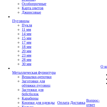
Особопрочные
Карта цветов
Джинсовые
Пуговицы
Пукля
11 мм
14 мм
15 мм
17 мм
18 мм
20 мм
23 мм
28 мм
30 мм
О к
Металлическая фурнитура
Вешалки-цепочки
Заготовки для
обтяжки пуговиц
Застежки для
бейсболок
Карабины
Вопрос-
Кнопки для одежды
Оплата
Доставка
ответ
Кольца