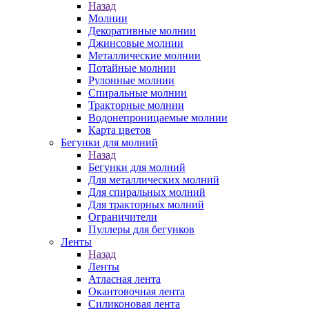
Назад
Молнии
Декоративные молнии
Джинсовые молнии
Металлические молнии
Потайные молнии
Рулонные молнии
Спиральные молнии
Тракторные молнии
Водонепроницаемые молнии
Карта цветов
Бегунки для молний
Назад
Бегунки для молний
Для металлических молний
Для спиральных молний
Для тракторных молний
Ограничители
Пуллеры для бегунков
Ленты
Назад
Ленты
Атласная лента
Окантовочная лента
Силиконовая лента