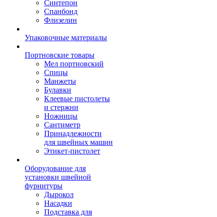
Синтепон
Спанбонд
Флизелин
Упаковочные материалы
Портновские товары
Мел портновский
Спицы
Манжеты
Булавки
Клеевые пистолеты
и стержни
Ножницы
Сантиметр
Принадлежности
для швейных машин
Этикет-пистолет
Оборудование для
установки швейной
фурнитуры
Дырокол
Насадки
Подставка для