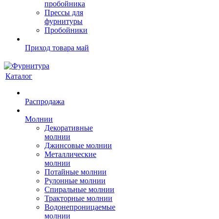
пробойника
Прессы для
фурнитуры
Пробойники
Приход товара май
Каталог
Распродажа
Молнии
Декоративные
молнии
Джинсовые молнии
Металлические
молнии
Потайные молнии
Рулонные молнии
Спиральные молнии
Тракторные молнии
Водонепроницаемые
молнии