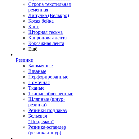
Стропа текстильная
ременная
Липучка (Велькро)
Косая бейка
Кант
Шторная тесьма
Капроновая лента
Корсажная лента
Ещё
Резинки
Башмачные
Вязаные
Перфорированные
Помочная
Тканые
Тканые облегченные
Шляпные (шнур-
резинка)
Резинки под заказ
Бельевая
"Продёжка"
Резинка-эспандер
(резинка-шнур)