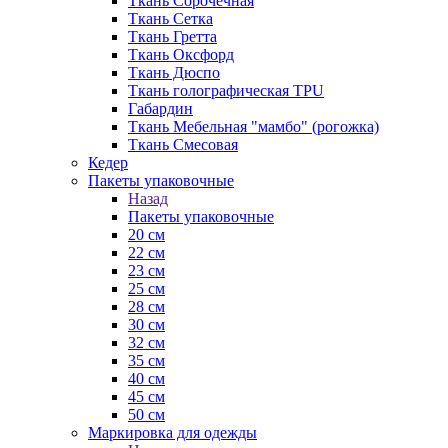
Ткань Сорочечная
Ткань Сетка
Ткань Гретта
Ткань Оксфорд
Ткань Дюспо
Ткань голографическая TPU
Габардин
Ткань Мебельная "мамбо" (рогожка)
Ткань Смесовая
Кедер
Пакеты упаковочные
Назад
Пакеты упаковочные
20 см
22 см
23 см
25 см
28 см
30 см
32 см
35 см
40 см
45 см
50 см
Маркировка для одежды