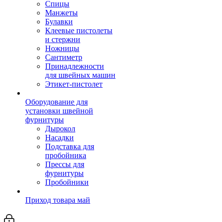
Спицы
Манжеты
Булавки
Клеевые пистолеты
и стержни
Ножницы
Сантиметр
Принадлежности
для швейных машин
Этикет-пистолет
Оборудование для
установки швейной
фурнитуры
Дырокол
Насадки
Подставка для
пробойника
Прессы для
фурнитуры
Пробойники
Приход товара май