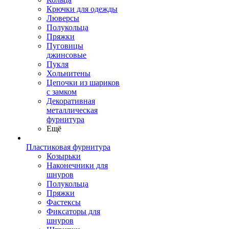
Крючки для одежды
Люверсы
Полукольца
Пряжки
Пуговицы
джинсовые
Пукля
Хольнитены
Цепочки из шариков
с замком
Декоративная
металлическая
фурнитура
Ещё
Пластиковая фурнитура
Козырьки
Наконечники для
шнуров
Полукольца
Пряжки
Фастексы
Фиксаторы для
шнуров