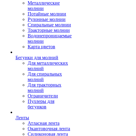
Металлические
молнии
Потайные молнии
Рулонные молнии
Спиральные молнии
Тракторные молнии
Водонепроницаемые
молнии
Карта цветов
Бегунки для молний
Для металлических
молний
Для спиральных
молний
Для тракторных
молний
Ограничители
Пуллеры для
бегунков
Ленты
Атласная лента
Окантовочная лента
Силиконовая лента