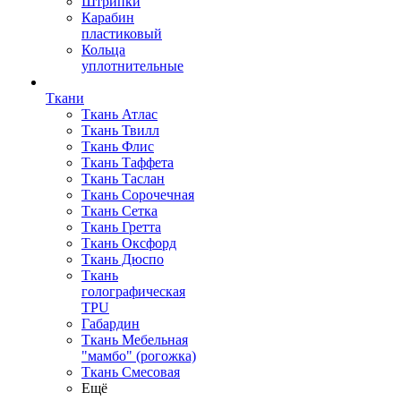
Штрипки
Карабин
пластиковый
Кольца
уплотнительные
Ткани
Ткань Атлас
Ткань Твилл
Ткань Флис
Ткань Таффета
Ткань Таслан
Ткань Сорочечная
Ткань Сетка
Ткань Гретта
Ткань Оксфорд
Ткань Дюспо
Ткань
голографическая
TPU
Габардин
Ткань Мебельная
"мамбо" (рогожка)
Ткань Смесовая
Ещё