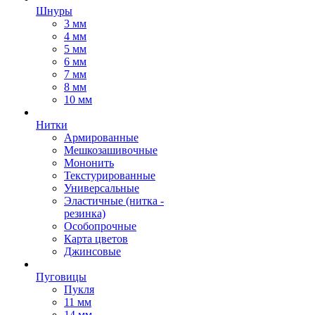
Шнуры
3 мм
4 мм
5 мм
6 мм
7 мм
8 мм
10 мм
Нитки
Армированные
Мешкозашивочные
Мононить
Текстурированные
Универсальные
Эластичные (нитка -
резинка)
Особопрочные
Карта цветов
Джинсовые
Пуговицы
Пукля
11 мм
14 мм