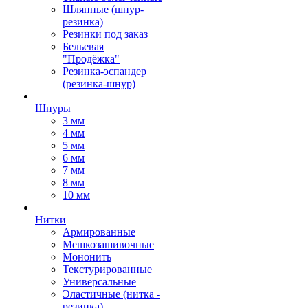
Шляпные (шнур-
резинка)
Резинки под заказ
Бельевая
"Продёжка"
Резинка-эспандер
(резинка-шнур)
Шнуры
3 мм
4 мм
5 мм
6 мм
7 мм
8 мм
10 мм
Нитки
Армированные
Мешкозашивочные
Мононить
Текстурированные
Универсальные
Эластичные (нитка -
резинка)