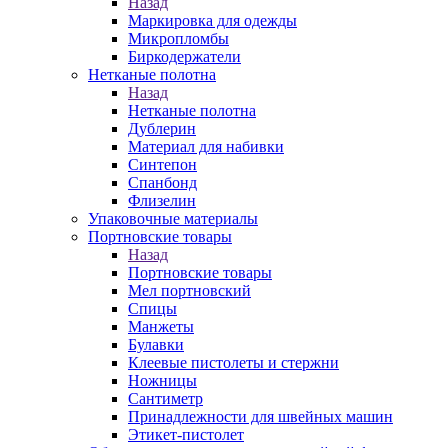
Назад
Маркировка для одежды
Микропломбы
Биркодержатели
Нетканые полотна
Назад
Нетканые полотна
Дублерин
Материал для набивки
Синтепон
Спанбонд
Флизелин
Упаковочные материалы
Портновские товары
Назад
Портновские товары
Мел портновский
Спицы
Манжеты
Булавки
Клеевые пистолеты и стержни
Ножницы
Сантиметр
Принадлежности для швейных машин
Этикет-пистолет