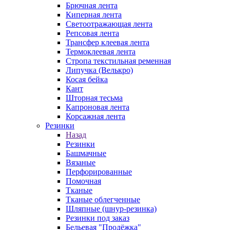
Брючная лента
Киперная лента
Светоотражающая лента
Репсовая лента
Трансфер клеевая лента
Термоклеевая лента
Стропа текстильная ременная
Липучка (Велькро)
Косая бейка
Кант
Шторная тесьма
Капроновая лента
Корсажная лента
Резинки
Назад
Резинки
Башмачные
Вязаные
Перфорированные
Помочная
Тканые
Тканые облегченные
Шляпные (шнур-резинка)
Резинки под заказ
Бельевая "Продёжка"