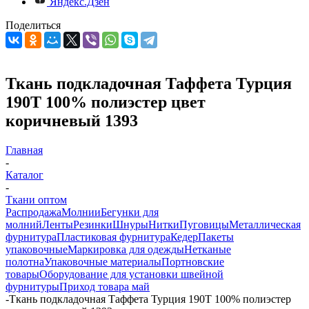
Яндекс.Дзен
Поделиться
Ткань подкладочная Таффета Турция
190T 100% полиэстер цвет
коричневый 1393
Главная
-
Каталог
-
Ткани оптом
Распродажа
Молнии
Бегунки для
молний
Ленты
Резинки
Шнуры
Нитки
Пуговицы
Металлическая
фурнитура
Пластиковая фурнитура
Кедер
Пакеты
упаковочные
Маркировка для одежды
Нетканые
полотна
Упаковочные материалы
Портновские
товары
Оборудование для установки швейной
фурнитуры
Приход товара май
-
Ткань подкладочная Таффета Турция 190T 100% полиэстер