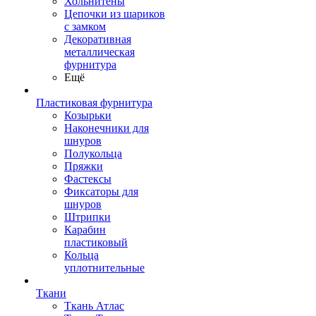
Хольнитены
Цепочки из шариков
с замком
Декоративная
металлическая
фурнитура
Ещё
Пластиковая фурнитура
Козырьки
Наконечники для
шнуров
Полукольца
Пряжки
Фастексы
Фиксаторы для
шнуров
Штрипки
Карабин
пластиковый
Кольца
уплотнительные
Ткани
Ткань Атлас