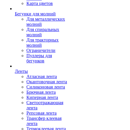
Карта цветов
Бегунки для молний
Для металлических
молний
Для спиральных
молний
Для тракторных
молний
Ограничители
Пуллеры для
бегунков
Ленты
Атласная лента
Окантовочная лента
Силиконовая лента
Брючная лента
Киперная лента
Светоотражающая
лента
Репсовая лента
Трансфер клеевая
лента
Термоклеевая лента