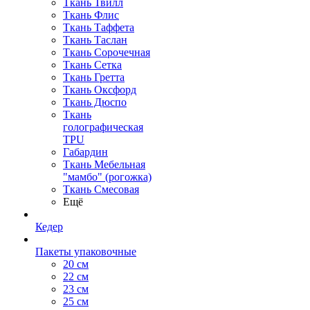
Ткань Твилл
Ткань Флис
Ткань Таффета
Ткань Таслан
Ткань Сорочечная
Ткань Сетка
Ткань Гретта
Ткань Оксфорд
Ткань Дюспо
Ткань
голографическая
TPU
Габардин
Ткань Мебельная
"мамбо" (рогожка)
Ткань Смесовая
Ещё
Кедер
Пакеты упаковочные
20 см
22 см
23 см
25 см