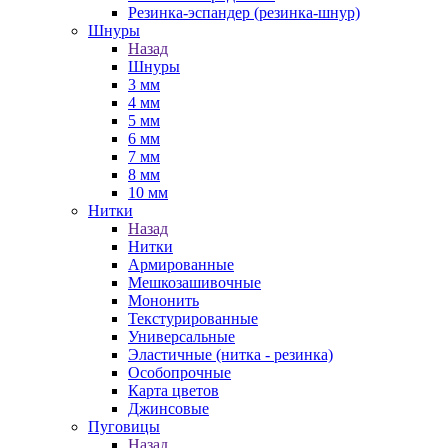
Резинка-эспандер (резинка-шнур)
Шнуры
Назад
Шнуры
3 мм
4 мм
5 мм
6 мм
7 мм
8 мм
10 мм
Нитки
Назад
Нитки
Армированные
Мешкозашивочные
Мононить
Текстурированные
Универсальные
Эластичные (нитка - резинка)
Особопрочные
Карта цветов
Джинсовые
Пуговицы
Назад