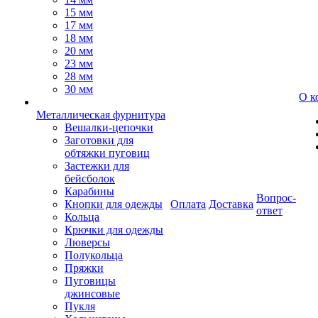
15 мм
17 мм
18 мм
20 мм
23 мм
28 мм
30 мм
О к
Металлическая фурнитура
Вешалки-цепочки
Заготовки для
обтяжки пуговиц
Застежки для
бейсболок
Карабины
Вопрос-
Кнопки для одежды
Оплата
Доставка
ответ
Кольца
Крючки для одежды
Люверсы
Полукольца
Пряжки
Пуговицы
джинсовые
Пукля