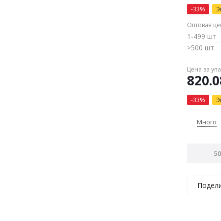
-
33
%
Э
Оптовая це
1-499 шт
>500 шт
Цена за уп
820.0
-
33
%
Э
Много
Подел