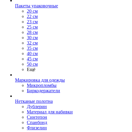
Пакеты упаковочные
20 см
22 см
23 см
25 см
28 см
30 см
32 см
35 см
40 см
45 см
50 см
Ещё
Маркировка для одежды
Микропломбы
Биркодержатели
Нетканые полотна
Дублерин
Материал для набивки
Синтепон
Спанбонд
Флизелин