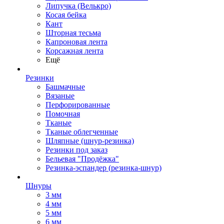
Липучка (Велькро)
Косая бейка
Кант
Шторная тесьма
Капроновая лента
Корсажная лента
Ещё
Резинки
Башмачные
Вязаные
Перфорированные
Помочная
Тканые
Тканые облегченные
Шляпные (шнур-резинка)
Резинки под заказ
Бельевая "Продёжка"
Резинка-эспандер (резинка-шнур)
Шнуры
3 мм
4 мм
5 мм
6 мм