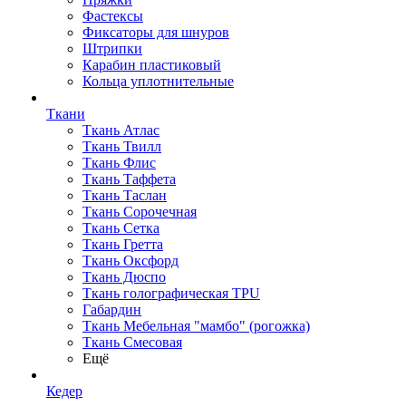
Фастексы
Фиксаторы для шнуров
Штрипки
Карабин пластиковый
Кольца уплотнительные
Ткани
Ткань Атлас
Ткань Твилл
Ткань Флис
Ткань Таффета
Ткань Таслан
Ткань Сорочечная
Ткань Сетка
Ткань Гретта
Ткань Оксфорд
Ткань Дюспо
Ткань голографическая TPU
Габардин
Ткань Мебельная "мамбо" (рогожка)
Ткань Смесовая
Ещё
Кедер