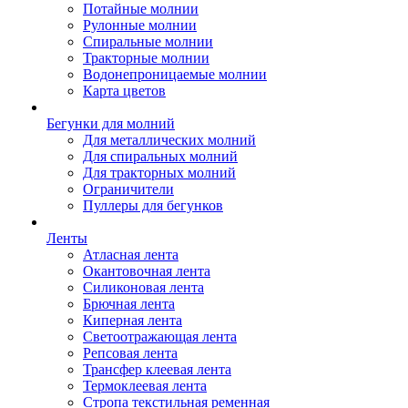
Потайные молнии
Рулонные молнии
Спиральные молнии
Тракторные молнии
Водонепроницаемые молнии
Карта цветов
Бегунки для молний
Для металлических молний
Для спиральных молний
Для тракторных молний
Ограничители
Пуллеры для бегунков
Ленты
Атласная лента
Окантовочная лента
Силиконовая лента
Брючная лента
Киперная лента
Светоотражающая лента
Репсовая лента
Трансфер клеевая лента
Термоклеевая лента
Стропа текстильная ременная