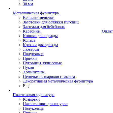
30 мм
Металлическая фурнитура
Вешалки-цепочки
Заготовки для обтяжки пуговиц
Застежки для бейсболок
Карабины
Оплат
Кнопки для одежды
Кольца
Крючки для одежды
Люверсы
Полукольца
Пряжки
Пуговицы джинсовые
Пукля
Хольнитены
Цепочки из шариков с замком
Декоративная металлическая фурнитура
Ещё
Пластиковая фурнитура
Козырьки
Наконечники для шнуров
Полукольца
Пряжки