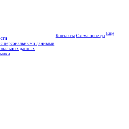
Ещё
Контакты
Схема проезда
ости
ы с персональными данными
сональных данных
сылки