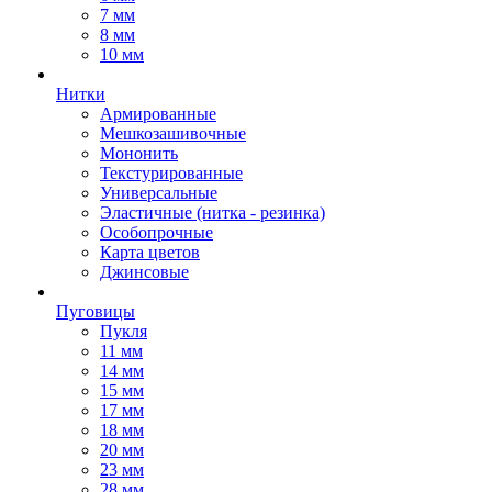
7 мм
8 мм
10 мм
Нитки
Армированные
Мешкозашивочные
Мононить
Текстурированные
Универсальные
Эластичные (нитка - резинка)
Особопрочные
Карта цветов
Джинсовые
Пуговицы
Пукля
11 мм
14 мм
15 мм
17 мм
18 мм
20 мм
23 мм
28 мм