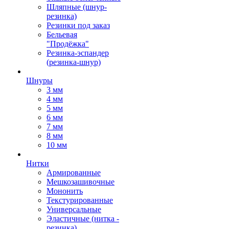
Шляпные (шнур-
резинка)
Резинки под заказ
Бельевая
"Продёжка"
Резинка-эспандер
(резинка-шнур)
Шнуры
3 мм
4 мм
5 мм
6 мм
7 мм
8 мм
10 мм
Нитки
Армированные
Мешкозашивочные
Мононить
Текстурированные
Универсальные
Эластичные (нитка -
резинка)