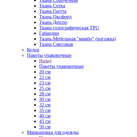
Ткань Сорочечная
Ткань Сетка
Ткань Гретта
Ткань Оксфорд
Ткань Дюспо
Ткань голографическая TPU
Габардин
Ткань Мебельная "мамбо" (рогожка)
Ткань Смесовая
Кедер
Пакеты упаковочные
Назад
Пакеты упаковочные
20 см
22 см
23 см
25 см
28 см
30 см
32 см
35 см
40 см
45 см
50 см
Маркировка для одежды