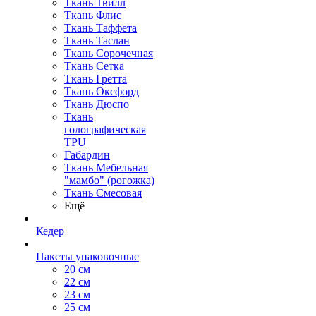
Ткань Твилл
Ткань Флис
Ткань Таффета
Ткань Таслан
Ткань Сорочечная
Ткань Сетка
Ткань Гретта
Ткань Оксфорд
Ткань Дюспо
Ткань
голографическая
TPU
Габардин
Ткань Мебельная
"мамбо" (рогожка)
Ткань Смесовая
Ещё
Кедер
Пакеты упаковочные
20 см
22 см
23 см
25 см