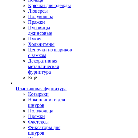
Крючки для одежды
Люверсы
Полукольца
Пряжки
Пуговицы
джинсовые
Пукля
Хольнитены
Цепочки из шариков
с замком
Декоративная
металлическая
фурнитура
Ещё
Пластиковая фурнитура
Козырьки
Наконечники для
шнуров
Полукольца
Пряжки
Фастексы
Фиксаторы для
шнуров