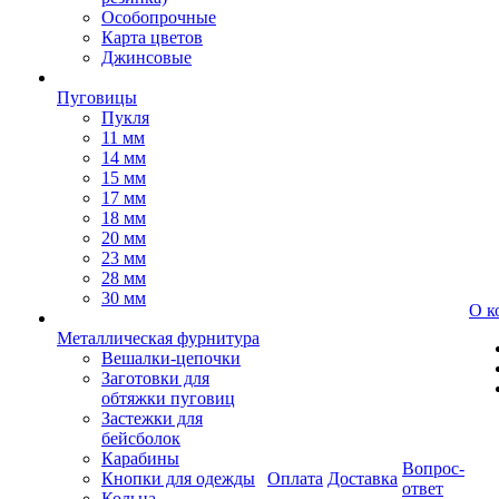
Особопрочные
Карта цветов
Джинсовые
Пуговицы
Пукля
11 мм
14 мм
15 мм
17 мм
18 мм
20 мм
23 мм
28 мм
30 мм
О к
Металлическая фурнитура
Вешалки-цепочки
Заготовки для
обтяжки пуговиц
Застежки для
бейсболок
Карабины
Вопрос-
Кнопки для одежды
Оплата
Доставка
ответ
Кольца