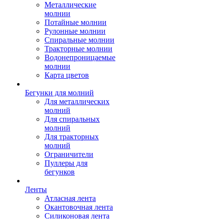
Металлические
молнии
Потайные молнии
Рулонные молнии
Спиральные молнии
Тракторные молнии
Водонепроницаемые
молнии
Карта цветов
Бегунки для молний
Для металлических
молний
Для спиральных
молний
Для тракторных
молний
Ограничители
Пуллеры для
бегунков
Ленты
Атласная лента
Окантовочная лента
Силиконовая лента