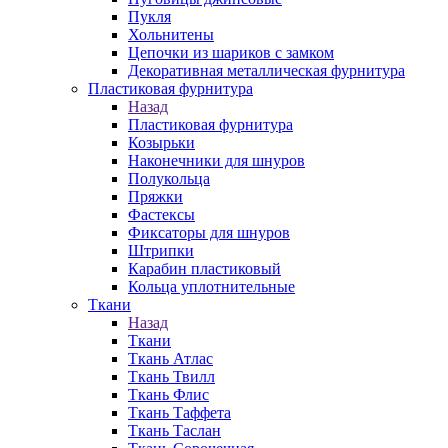
Пукля
Хольнитены
Цепочки из шариков с замком
Декоративная металлическая фурнитура
Пластиковая фурнитура
Назад
Пластиковая фурнитура
Козырьки
Наконечники для шнуров
Полукольца
Пряжки
Фастексы
Фиксаторы для шнуров
Штрипки
Карабин пластиковый
Кольца уплотнительные
Ткани
Назад
Ткани
Ткань Атлас
Ткань Твилл
Ткань Флис
Ткань Таффета
Ткань Таслан