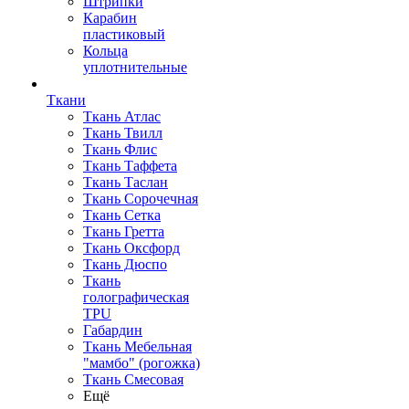
Штрипки
Карабин
пластиковый
Кольца
уплотнительные
Ткани
Ткань Атлас
Ткань Твилл
Ткань Флис
Ткань Таффета
Ткань Таслан
Ткань Сорочечная
Ткань Сетка
Ткань Гретта
Ткань Оксфорд
Ткань Дюспо
Ткань
голографическая
TPU
Габардин
Ткань Мебельная
"мамбо" (рогожка)
Ткань Смесовая
Ещё