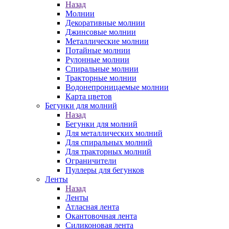
Назад
Молнии
Декоративные молнии
Джинсовые молнии
Металлические молнии
Потайные молнии
Рулонные молнии
Спиральные молнии
Тракторные молнии
Водонепроницаемые молнии
Карта цветов
Бегунки для молний
Назад
Бегунки для молний
Для металлических молний
Для спиральных молний
Для тракторных молний
Ограничители
Пуллеры для бегунков
Ленты
Назад
Ленты
Атласная лента
Окантовочная лента
Силиконовая лента