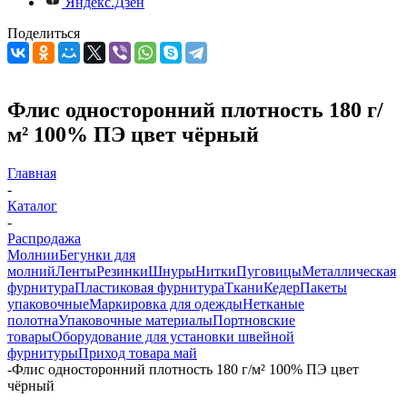
Яндекс.Дзен
Поделиться
Флис односторонний плотность 180 г/
м² 100% ПЭ цвет чёрный
Главная
-
Каталог
-
Распродажа
Молнии
Бегунки для
молний
Ленты
Резинки
Шнуры
Нитки
Пуговицы
Металлическая
фурнитура
Пластиковая фурнитура
Ткани
Кедер
Пакеты
упаковочные
Маркировка для одежды
Нетканые
полотна
Упаковочные материалы
Портновские
товары
Оборудование для установки швейной
фурнитуры
Приход товара май
-
Флис односторонний плотность 180 г/м² 100% ПЭ цвет
чёрный