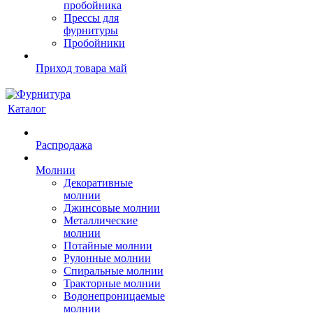
пробойника
Прессы для
фурнитуры
Пробойники
Приход товара май
Каталог
Распродажа
Молнии
Декоративные
молнии
Джинсовые молнии
Металлические
молнии
Потайные молнии
Рулонные молнии
Спиральные молнии
Тракторные молнии
Водонепроницаемые
молнии