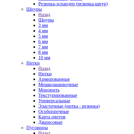
Резинка-эспандер (резинка-шнур)
Шнуры
Назад
Шнуры
3 мм
4 мм
5 мм
6 мм
7 мм
8 мм
10 мм
Нитки
Назад
Нитки
Армированные
Мешкозашивочные
Мононить
Текстурированные
Универсальные
Эластичные (нитка - резинка)
Особопрочные
Карта цветов
Джинсовые
Пуговицы
Назад