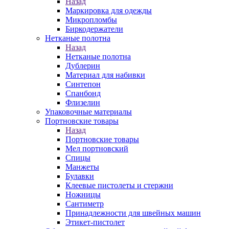
Назад
Маркировка для одежды
Микропломбы
Биркодержатели
Нетканые полотна
Назад
Нетканые полотна
Дублерин
Материал для набивки
Синтепон
Спанбонд
Флизелин
Упаковочные материалы
Портновские товары
Назад
Портновские товары
Мел портновский
Спицы
Манжеты
Булавки
Клеевые пистолеты и стержни
Ножницы
Сантиметр
Принадлежности для швейных машин
Этикет-пистолет