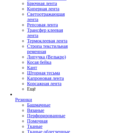
Брючная лента
Киперная лента
Светоотражающая
лента
Репсовая лента
Трансфер клеевая
лента
Термоклеевая лента
Стропа текстильная
ременная
Липучка (Велькро)
Косая бейка
Кант
Шторная тесьма
Капроновая лента
Корсажная лента
Ещё
Резинки
Башмачные
Вязаные
Перфорированные
Помочная
Тканые
Тканые облегченные