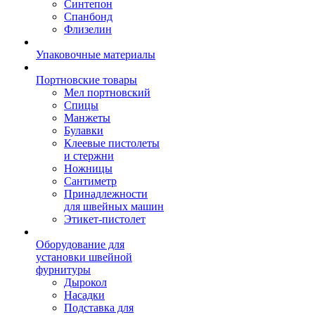
Синтепон
Спанбонд
Флизелин
Упаковочные материалы
Портновские товары
Мел портновский
Спицы
Манжеты
Булавки
Клеевые пистолеты
и стержни
Ножницы
Сантиметр
Принадлежности
для швейных машин
Этикет-пистолет
Оборудование для
установки швейной
фурнитуры
Дырокол
Насадки
Подставка для