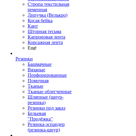
Стропа текстильная
ременная
Липучка (Велькро)
Косая бейка
Кант
Шторная тесьма
Капроновая лента
Корсажная лента
Ещё
Резинки
Башмачные
Вязаные
Перфорированные
Помочная
Тканые
Тканые облегченные
Шляпные (шнур-
резинка)
Резинки под заказ
Бельевая
"Продёжка"
Резинка-эспандер
(резинка-шнур)