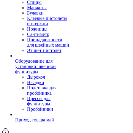
Спицы
Манжеты
Булавки
Клеевые пистолеты
и стержни
Ножницы
Сантиметр
Принадлежности
для швейных машин
Этикет-пистолет
Оборудование для
установки швейной
фурнитуры
Дырокол
Насадки
Подставка для
пробойника
Прессы для
фурнитуры
Пробойники
Приход товара май