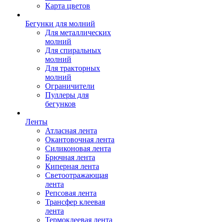
Карта цветов
Бегунки для молний
Для металлических
молний
Для спиральных
молний
Для тракторных
молний
Ограничители
Пуллеры для
бегунков
Ленты
Атласная лента
Окантовочная лента
Силиконовая лента
Брючная лента
Киперная лента
Светоотражающая
лента
Репсовая лента
Трансфер клеевая
лента
Термоклеевая лента