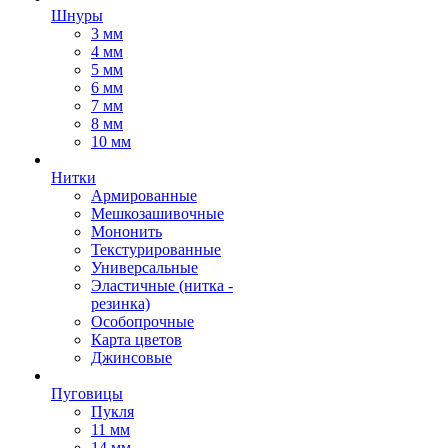
Шнуры
3 мм
4 мм
5 мм
6 мм
7 мм
8 мм
10 мм
Нитки
Армированные
Мешкозашивочные
Мононить
Текстурированные
Универсальные
Эластичные (нитка -
резинка)
Особопрочные
Карта цветов
Джинсовые
Пуговицы
Пукля
11 мм
14 мм