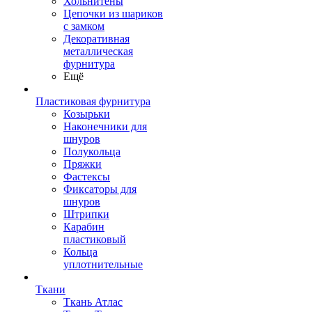
Хольнитены
Цепочки из шариков
с замком
Декоративная
металлическая
фурнитура
Ещё
Пластиковая фурнитура
Козырьки
Наконечники для
шнуров
Полукольца
Пряжки
Фастексы
Фиксаторы для
шнуров
Штрипки
Карабин
пластиковый
Кольца
уплотнительные
Ткани
Ткань Атлас