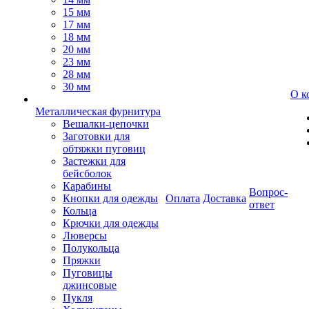
15 мм
17 мм
18 мм
20 мм
23 мм
28 мм
30 мм
О к
Металлическая фурнитура
Вешалки-цепочки
Заготовки для
обтяжки пуговиц
Застежки для
бейсболок
Карабины
Вопрос-
Кнопки для одежды
Оплата
Доставка
ответ
Кольца
Крючки для одежды
Люверсы
Полукольца
Пряжки
Пуговицы
джинсовые
Пукля