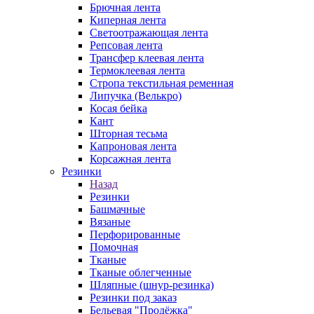
Брючная лента
Киперная лента
Светоотражающая лента
Репсовая лента
Трансфер клеевая лента
Термоклеевая лента
Стропа текстильная ременная
Липучка (Велькро)
Косая бейка
Кант
Шторная тесьма
Капроновая лента
Корсажная лента
Резинки
Назад
Резинки
Башмачные
Вязаные
Перфорированные
Помочная
Тканые
Тканые облегченные
Шляпные (шнур-резинка)
Резинки под заказ
Бельевая "Продёжка"