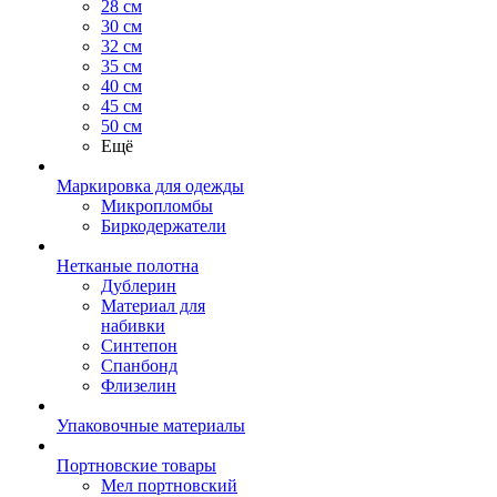
28 см
30 см
32 см
35 см
40 см
45 см
50 см
Ещё
Маркировка для одежды
Микропломбы
Биркодержатели
Нетканые полотна
Дублерин
Материал для
набивки
Синтепон
Спанбонд
Флизелин
Упаковочные материалы
Портновские товары
Мел портновский