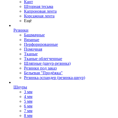
Кант
Шторная тесьма
Капроновая лента
Корсажная лента
Ещё
Резинки
Башмачные
Вязаные
Перфорированные
Помочная
Тканые
Тканые облегченные
Шляпные (шнур-резинка)
Резинки под заказ
Бельевая "Продёжка"
Резинка-эспандер (резинка-шнур)
Шнуры
3 мм
4 мм
5 мм
6 мм
7 мм
8 мм