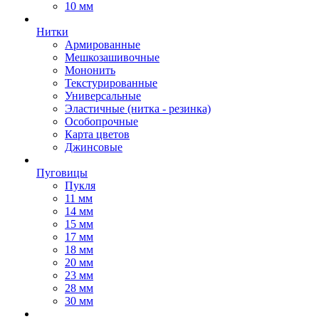
10 мм
Нитки
Армированные
Мешкозашивочные
Мононить
Текстурированные
Универсальные
Эластичные (нитка - резинка)
Особопрочные
Карта цветов
Джинсовые
Пуговицы
Пукля
11 мм
14 мм
15 мм
17 мм
18 мм
20 мм
23 мм
28 мм
30 мм