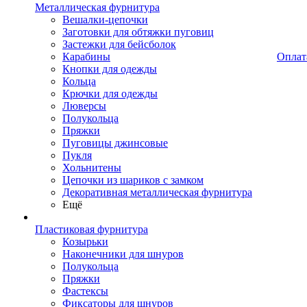
Металлическая фурнитура
Вешалки-цепочки
Заготовки для обтяжки пуговиц
Застежки для бейсболок
Карабины
Оплат
Кнопки для одежды
Кольца
Крючки для одежды
Люверсы
Полукольца
Пряжки
Пуговицы джинсовые
Пукля
Хольнитены
Цепочки из шариков с замком
Декоративная металлическая фурнитура
Ещё
Пластиковая фурнитура
Козырьки
Наконечники для шнуров
Полукольца
Пряжки
Фастексы
Фиксаторы для шнуров