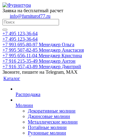
Заявка на бесплатный расчет
info@furniturof77.ru
+7 495 123-36-64
+7 495 123-36-64
+7 993 695-80-97
Менеджер Ольга
+7 995 507-82-85
Менеджер Анастасия
+7 995 656-11-04
Менеджер Кристина
+7 916 215-35-49
Менеджер Антон
+7 916 357-43-89
Менеджер Дмитрий
Звоните, пишите на Telegram, MAX
Каталог
Распродажа
Молнии
Декоративные молнии
Джинсовые молнии
Металлические молнии
Потайные молнии
Рулонные молнии