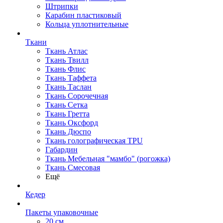
Штрипки
Карабин пластиковый
Кольца уплотнительные
Ткани
Ткань Атлас
Ткань Твилл
Ткань Флис
Ткань Таффета
Ткань Таслан
Ткань Сорочечная
Ткань Сетка
Ткань Гретта
Ткань Оксфорд
Ткань Дюспо
Ткань голографическая TPU
Габардин
Ткань Мебельная "мамбо" (рогожка)
Ткань Смесовая
Ещё
Кедер
Пакеты упаковочные
20 см