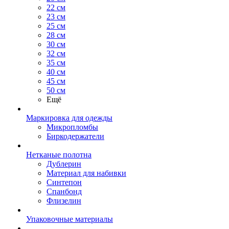
22 см
23 см
25 см
28 см
30 см
32 см
35 см
40 см
45 см
50 см
Ещё
Маркировка для одежды
Микропломбы
Биркодержатели
Нетканые полотна
Дублерин
Материал для набивки
Синтепон
Спанбонд
Флизелин
Упаковочные материалы