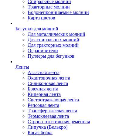
Спиральные молнии
Тракторные молнии
Водонепроницаемые молнии
Карта цветов
Бегунки для молний
Для металлических молний
Для спиральных молний
Для тракторных молний
Ограничители
Пуллеры для бегунков
Ленты
Атласная лента
Окантовочная лента
Силиконовая лента
Брючная лента
Киперная лента
Светоотражающая лента
Репсовая лента
Трансфер клеевая лента
Термоклеевая лента
Стропа текстильная ременная
Липучка (Велькро)
Косая бейка