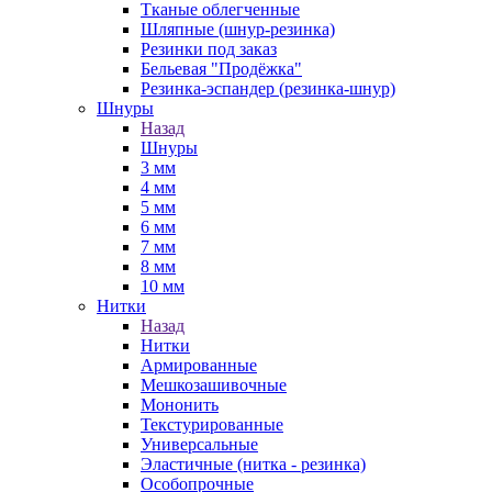
Тканые облегченные
Шляпные (шнур-резинка)
Резинки под заказ
Бельевая "Продёжка"
Резинка-эспандер (резинка-шнур)
Шнуры
Назад
Шнуры
3 мм
4 мм
5 мм
6 мм
7 мм
8 мм
10 мм
Нитки
Назад
Нитки
Армированные
Мешкозашивочные
Мононить
Текстурированные
Универсальные
Эластичные (нитка - резинка)
Особопрочные