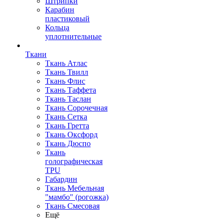
Штрипки
Карабин
пластиковый
Кольца
уплотнительные
Ткани
Ткань Атлас
Ткань Твилл
Ткань Флис
Ткань Таффета
Ткань Таслан
Ткань Сорочечная
Ткань Сетка
Ткань Гретта
Ткань Оксфорд
Ткань Дюспо
Ткань
голографическая
TPU
Габардин
Ткань Мебельная
"мамбо" (рогожка)
Ткань Смесовая
Ещё