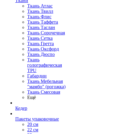
Ткани
Ткань Атлас
Ткань Твилл
Ткань Флис
Ткань Таффета
Ткань Таслан
Ткань Сорочечная
Ткань Сетка
Ткань Гретта
Ткань Оксфорд
Ткань Дюспо
Ткань
голографическая
TPU
Габардин
Ткань Мебельная
"мамбо" (рогожка)
Ткань Смесовая
Ещё
Кедер
Пакеты упаковочные
20 см
22 см