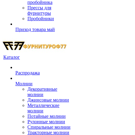
пробойника
Прессы для
фурнитуры
Пробойники
Приход товара май
Каталог
Распродажа
Молнии
Декоративные
молнии
Джинсовые молнии
Металлические
молнии
Потайные молнии
Рулонные молнии
Спиральные молнии
Тракторные молнии