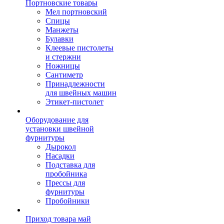
Портновские товары
Мел портновский
Спицы
Манжеты
Булавки
Клеевые пистолеты
и стержни
Ножницы
Сантиметр
Принадлежности
для швейных машин
Этикет-пистолет
Оборудование для
установки швейной
фурнитуры
Дырокол
Насадки
Подставка для
пробойника
Прессы для
фурнитуры
Пробойники
Приход товара май