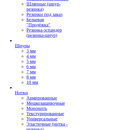
Шляпные (шнур-
резинка)
Резинки под заказ
Бельевая
"Продёжка"
Резинка-эспандер
(резинка-шнур)
Шнуры
3 мм
4 мм
5 мм
6 мм
7 мм
8 мм
10 мм
Нитки
Армированные
Мешкозашивочные
Мононить
Текстурированные
Универсальные
Эластичные (нитка -
резинка)