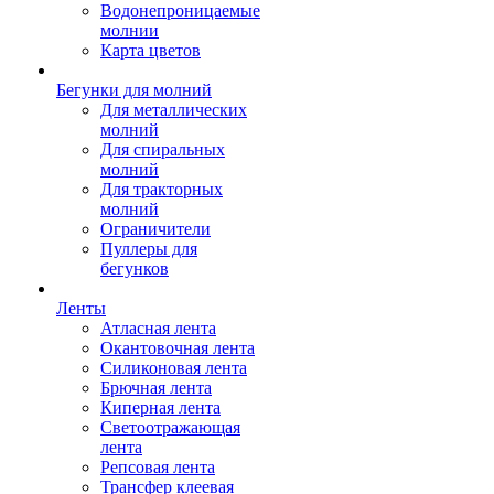
Водонепроницаемые
молнии
Карта цветов
Бегунки для молний
Для металлических
молний
Для спиральных
молний
Для тракторных
молний
Ограничители
Пуллеры для
бегунков
Ленты
Атласная лента
Окантовочная лента
Силиконовая лента
Брючная лента
Киперная лента
Светоотражающая
лента
Репсовая лента
Трансфер клеевая