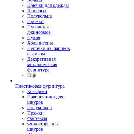
Крючки для одежды
Люверсы
Полукольца
Пряжки
Пуговицы
джинсовые
Пукля
Хольнитены
Цепочки из шариков
с замком
Декоративная
металлическая
фурнитура
Ещё
Пластиковая фурнитура
Козырьки
Наконечники для
шнуров
Полукольца
Пряжки
Фастексы
Фиксаторы для
шнуров