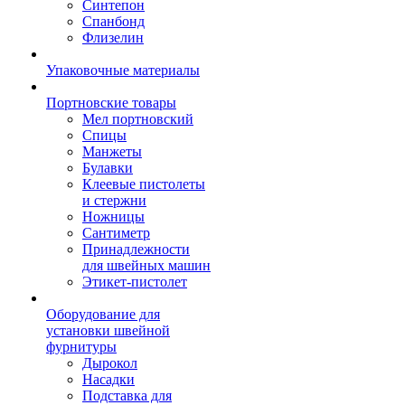
Синтепон
Спанбонд
Флизелин
Упаковочные материалы
Портновские товары
Мел портновский
Спицы
Манжеты
Булавки
Клеевые пистолеты
и стержни
Ножницы
Сантиметр
Принадлежности
для швейных машин
Этикет-пистолет
Оборудование для
установки швейной
фурнитуры
Дырокол
Насадки
Подставка для