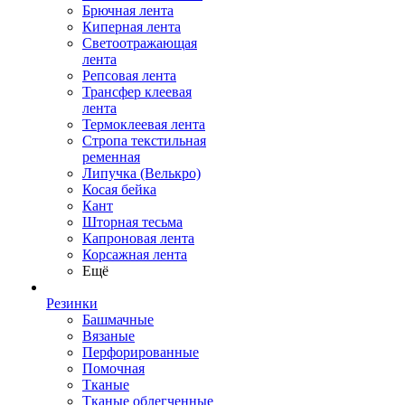
Брючная лента
Киперная лента
Светоотражающая
лента
Репсовая лента
Трансфер клеевая
лента
Термоклеевая лента
Стропа текстильная
ременная
Липучка (Велькро)
Косая бейка
Кант
Шторная тесьма
Капроновая лента
Корсажная лента
Ещё
Резинки
Башмачные
Вязаные
Перфорированные
Помочная
Тканые
Тканые облегченные