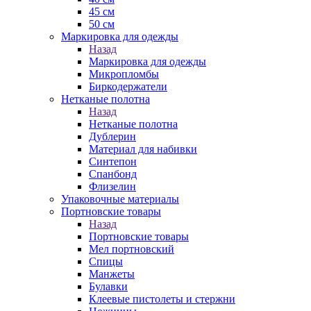
45 см
50 см
Маркировка для одежды
Назад
Маркировка для одежды
Микропломбы
Биркодержатели
Нетканые полотна
Назад
Нетканые полотна
Дублерин
Материал для набивки
Синтепон
Спанбонд
Флизелин
Упаковочные материалы
Портновские товары
Назад
Портновские товары
Мел портновский
Спицы
Манжеты
Булавки
Клеевые пистолеты и стержни