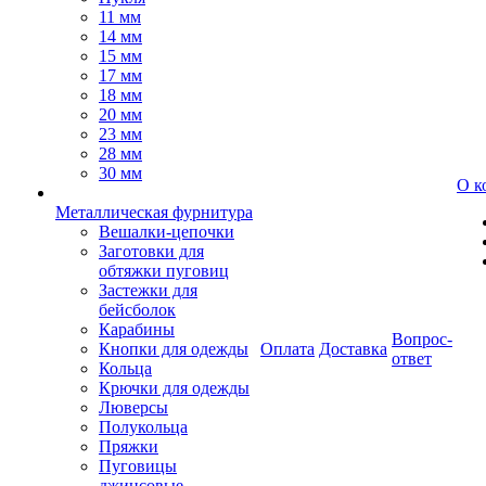
11 мм
14 мм
15 мм
17 мм
18 мм
20 мм
23 мм
28 мм
30 мм
О к
Металлическая фурнитура
Вешалки-цепочки
Заготовки для
обтяжки пуговиц
Застежки для
бейсболок
Карабины
Вопрос-
Кнопки для одежды
Оплата
Доставка
ответ
Кольца
Крючки для одежды
Люверсы
Полукольца
Пряжки
Пуговицы
джинсовые