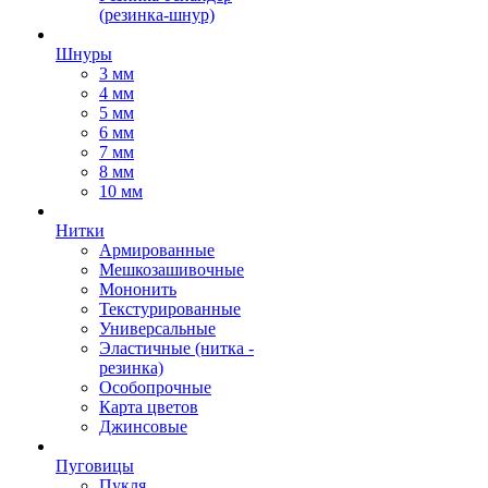
(резинка-шнур)
Шнуры
3 мм
4 мм
5 мм
6 мм
7 мм
8 мм
10 мм
Нитки
Армированные
Мешкозашивочные
Мононить
Текстурированные
Универсальные
Эластичные (нитка -
резинка)
Особопрочные
Карта цветов
Джинсовые
Пуговицы
Пукля