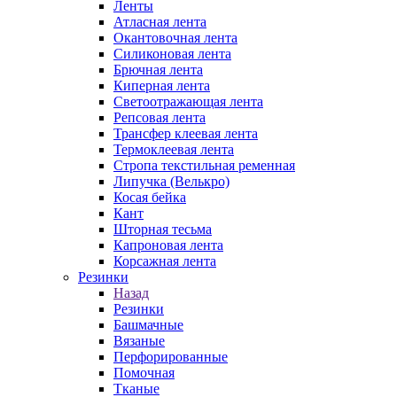
Ленты
Атласная лента
Окантовочная лента
Силиконовая лента
Брючная лента
Киперная лента
Светоотражающая лента
Репсовая лента
Трансфер клеевая лента
Термоклеевая лента
Стропа текстильная ременная
Липучка (Велькро)
Косая бейка
Кант
Шторная тесьма
Капроновая лента
Корсажная лента
Резинки
Назад
Резинки
Башмачные
Вязаные
Перфорированные
Помочная
Тканые