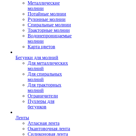
Металлические
молнии
Потайные молнии
Рулонные молнии
Спиральные молнии
Тракторные молнии
Водонепроницаемые
молнии
Карта цветов
Бегунки для молний
Для металлических
молний
Для спиральных
молний
Для тракторных
молний
Ограничители
Пуллеры для
бегунков
Ленты
Атласная лента
Окантовочная лента
Силиконовая лента