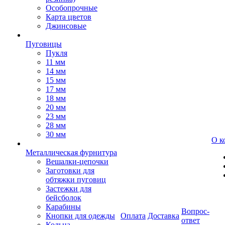
Особопрочные
Карта цветов
Джинсовые
Пуговицы
Пукля
11 мм
14 мм
15 мм
17 мм
18 мм
20 мм
23 мм
28 мм
30 мм
О к
Металлическая фурнитура
Вешалки-цепочки
Заготовки для
обтяжки пуговиц
Застежки для
бейсболок
Карабины
Вопрос-
Кнопки для одежды
Оплата
Доставка
ответ
Кольца