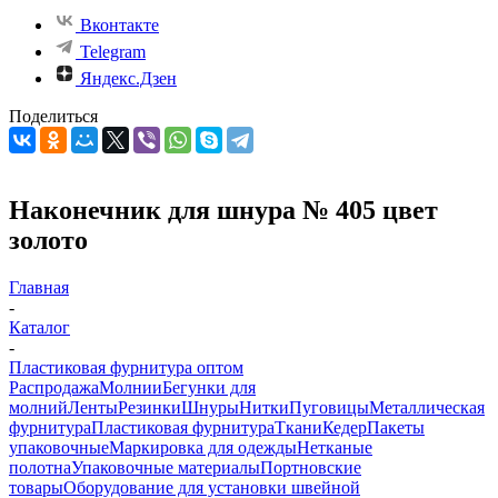
Вконтакте
Telegram
Яндекс.Дзен
Поделиться
Наконечник для шнура № 405 цвет
золото
Главная
-
Каталог
-
Пластиковая фурнитура оптом
Распродажа
Молнии
Бегунки для
молний
Ленты
Резинки
Шнуры
Нитки
Пуговицы
Металлическая
фурнитура
Пластиковая фурнитура
Ткани
Кедер
Пакеты
упаковочные
Маркировка для одежды
Нетканые
полотна
Упаковочные материалы
Портновские
товары
Оборудование для установки швейной