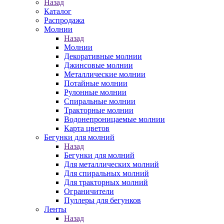
Назад
Каталог
Распродажа
Молнии
Назад
Молнии
Декоративные молнии
Джинсовые молнии
Металлические молнии
Потайные молнии
Рулонные молнии
Спиральные молнии
Тракторные молнии
Водонепроницаемые молнии
Карта цветов
Бегунки для молний
Назад
Бегунки для молний
Для металлических молний
Для спиральных молний
Для тракторных молний
Ограничители
Пуллеры для бегунков
Ленты
Назад