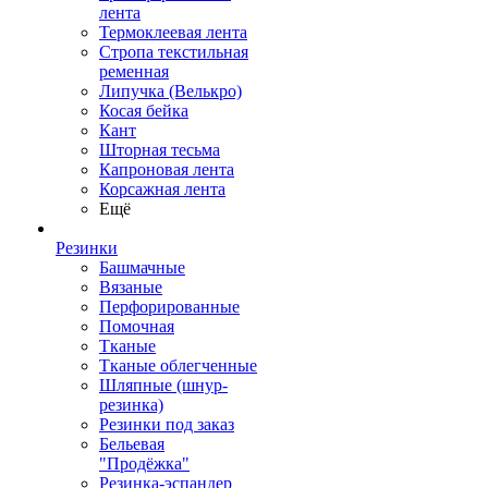
лента
Термоклеевая лента
Стропа текстильная
ременная
Липучка (Велькро)
Косая бейка
Кант
Шторная тесьма
Капроновая лента
Корсажная лента
Ещё
Резинки
Башмачные
Вязаные
Перфорированные
Помочная
Тканые
Тканые облегченные
Шляпные (шнур-
резинка)
Резинки под заказ
Бельевая
"Продёжка"
Резинка-эспандер