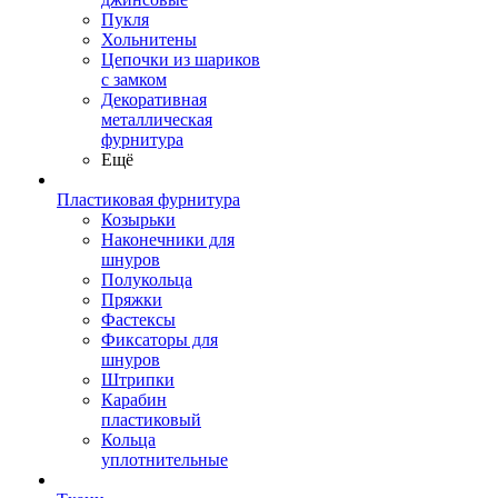
Пукля
Хольнитены
Цепочки из шариков
с замком
Декоративная
металлическая
фурнитура
Ещё
Пластиковая фурнитура
Козырьки
Наконечники для
шнуров
Полукольца
Пряжки
Фастексы
Фиксаторы для
шнуров
Штрипки
Карабин
пластиковый
Кольца
уплотнительные