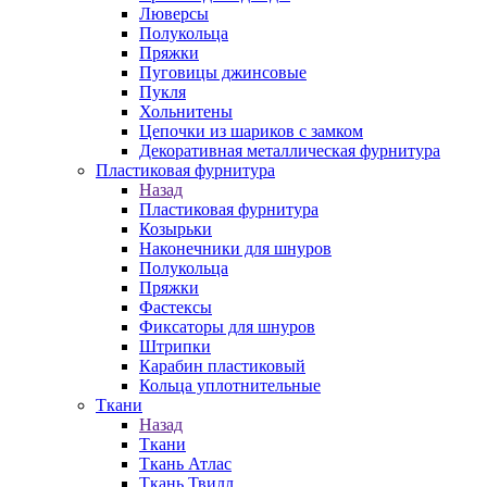
Люверсы
Полукольца
Пряжки
Пуговицы джинсовые
Пукля
Хольнитены
Цепочки из шариков с замком
Декоративная металлическая фурнитура
Пластиковая фурнитура
Назад
Пластиковая фурнитура
Козырьки
Наконечники для шнуров
Полукольца
Пряжки
Фастексы
Фиксаторы для шнуров
Штрипки
Карабин пластиковый
Кольца уплотнительные
Ткани
Назад
Ткани
Ткань Атлас
Ткань Твилл