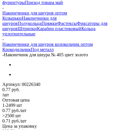
фурнитуры
Приход товара май
-
Наконечники для шнуров оптом
Козырьки
Наконечники для
шнуров
Полукольца
Пряжки
Фастексы
Фиксаторы для
шнуров
Штрипки
Карабин пластиковый
Кольца
уплотнительные
-
Наконечники для шнуров колокольчик оптом
Крокодильчик
Под металл
-
Наконечник для шнура № 405 цвет золото
Артикул:
00226340
0.77
руб.
/шт
Оптовая цена
1-2499 шт
0.77
руб.
/шт
>2500 шт
0.71
руб.
/шт
Цена за упаковку