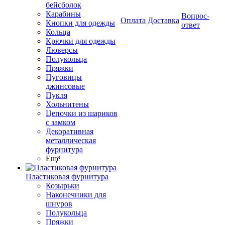
бейсболок
Карабины
Вопрос-
Оплата
Доставка
Кнопки для одежды
ответ
Кольца
Крючки для одежды
Люверсы
Полукольца
Пряжки
Пуговицы
джинсовые
Пукля
Хольнитены
Цепочки из шариков
с замком
Декоративная
металлическая
фурнитура
Ещё
Пластиковая фурнитура
Козырьки
Наконечники для
шнуров
Полукольца
Пряжки