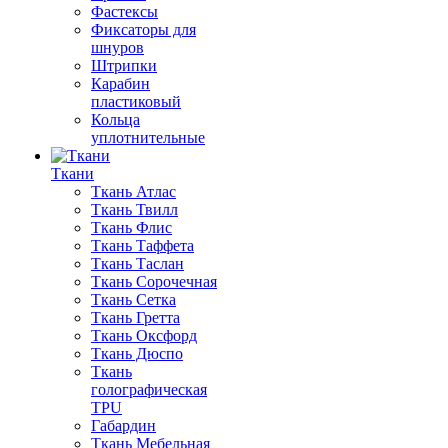
Фастексы
Фиксаторы для
шнуров
Штрипки
Карабин
пластиковый
Кольца
уплотнительные
Ткани
Ткань Атлас
Ткань Твилл
Ткань Флис
Ткань Таффета
Ткань Таслан
Ткань Сорочечная
Ткань Сетка
Ткань Гретта
Ткань Оксфорд
Ткань Дюспо
Ткань
голографическая
TPU
Габардин
Ткань Мебельная