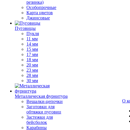
резинка)
Особопрочные
Карта цветов
Джинсовые
Пуговицы
Пукля
11 мм
14 мм
15 мм
17 мм
18 мм
20 мм
23 мм
28 мм
30 мм
Металлическая фурнитура
О к
Вешалки-цепочки
Заготовки для
обтяжки пуговиц
Застежки для
бейсболок
Карабины