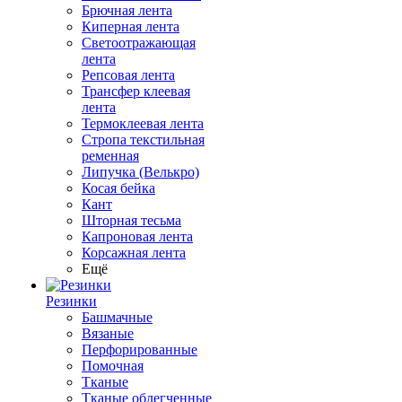
Брючная лента
Киперная лента
Светоотражающая
лента
Репсовая лента
Трансфер клеевая
лента
Термоклеевая лента
Стропа текстильная
ременная
Липучка (Велькро)
Косая бейка
Кант
Шторная тесьма
Капроновая лента
Корсажная лента
Ещё
Резинки
Башмачные
Вязаные
Перфорированные
Помочная
Тканые
Тканые облегченные