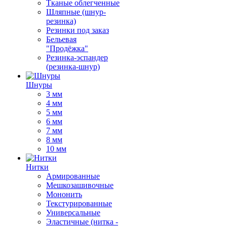
Тканые облегченные
Шляпные (шнур-
резинка)
Резинки под заказ
Бельевая
"Продёжка"
Резинка-эспандер
(резинка-шнур)
Шнуры
3 мм
4 мм
5 мм
6 мм
7 мм
8 мм
10 мм
Нитки
Армированные
Мешкозашивочные
Мононить
Текстурированные
Универсальные
Эластичные (нитка -