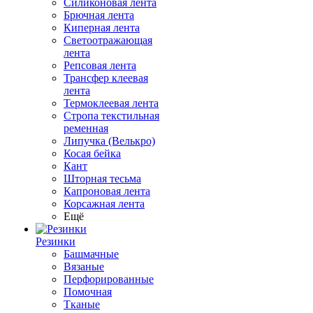
Силиконовая лента
Брючная лента
Киперная лента
Светоотражающая
лента
Репсовая лента
Трансфер клеевая
лента
Термоклеевая лента
Стропа текстильная
ременная
Липучка (Велькро)
Косая бейка
Кант
Шторная тесьма
Капроновая лента
Корсажная лента
Ещё
Резинки
Башмачные
Вязаные
Перфорированные
Помочная
Тканые