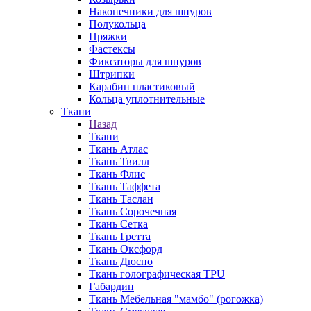
Наконечники для шнуров
Полукольца
Пряжки
Фастексы
Фиксаторы для шнуров
Штрипки
Карабин пластиковый
Кольца уплотнительные
Ткани
Назад
Ткани
Ткань Атлас
Ткань Твилл
Ткань Флис
Ткань Таффета
Ткань Таслан
Ткань Сорочечная
Ткань Сетка
Ткань Гретта
Ткань Оксфорд
Ткань Дюспо
Ткань голографическая TPU
Габардин
Ткань Мебельная "мамбо" (рогожка)