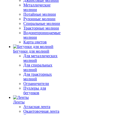
Джинсовые молнии
Металлические
молнии
Потайные молнии
Рулонные молнии
Спиральные молнии
Тракторные молнии
Водонепроницаемые
молнии
Карта цветов
Бегунки для молний
Для металлических
молний
Для спиральных
молний
Для тракторных
молний
Ограничители
Пуллеры для
бегунков
Ленты
Атласная лента
Окантовочная лента