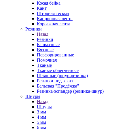
Косая бейка
Кант
Шторная тесьма
Капроновая лента
Корсажная лента
Резинки
Назад
Резинки
Башмачные
Вязаные
Перфорированные
Помочная
Тканые
Тканые облегченные
Шляпные (шнур-резинка)
Резинки под заказ
Бельевая "Продёжка"
Резинка-эспандер (резинка-шнур)
Шнуры
Назад
Шнуры
3 мм
4 мм
5 мм
6 мм