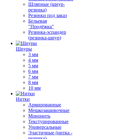
Шляпные (шнур-
резинка)
Резинки под заказ
Бельевая
"Продёжка"
Резинка-эспандер
(резинка-шнур)
Шнуры
3 мм
4 мм
5 мм
6 мм
7 мм
8 мм
10 мм
Нитки
Армированные
Мешкозашивочные
Мононить
Текстурированные
Универсальные
Эластичные (нитка -
резинка)