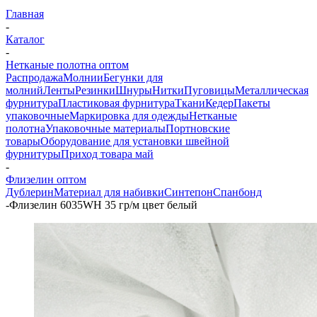
Главная
-
Каталог
-
Нетканые полотна оптом
Распродажа
Молнии
Бегунки для
молний
Ленты
Резинки
Шнуры
Нитки
Пуговицы
Металлическая
фурнитура
Пластиковая фурнитура
Ткани
Кедер
Пакеты
упаковочные
Маркировка для одежды
Нетканые
полотна
Упаковочные материалы
Портновские
товары
Оборудование для установки швейной
фурнитуры
Приход товара май
-
Флизелин оптом
Дублерин
Материал для набивки
Синтепон
Спанбонд
-
Флизелин 6035WH 35 гр/м цвет белый