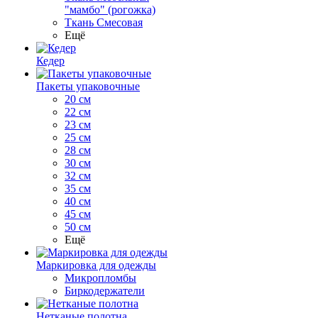
"мамбо" (рогожка)
Ткань Смесовая
Ещё
Кедер
Пакеты упаковочные
20 см
22 см
23 см
25 см
28 см
30 см
32 см
35 см
40 см
45 см
50 см
Ещё
Маркировка для одежды
Микропломбы
Биркодержатели
Нетканые полотна