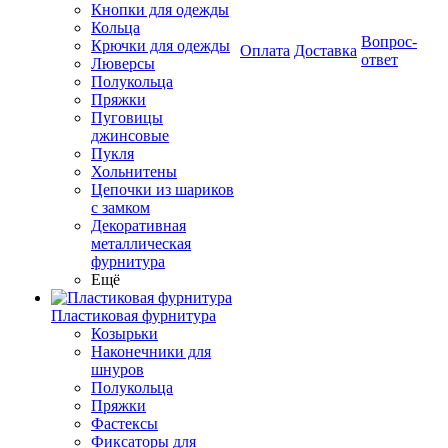
Кнопки для одежды
Кольца
Вопрос-
Крючки для одежды
Оплата
Доставка
ответ
Люверсы
Полукольца
Пряжки
Пуговицы
джинсовые
Пукля
Хольнитены
Цепочки из шариков
с замком
Декоративная
металлическая
фурнитура
Ещё
Пластиковая фурнитура
Козырьки
Наконечники для
шнуров
Полукольца
Пряжки
Фастексы
Фиксаторы для