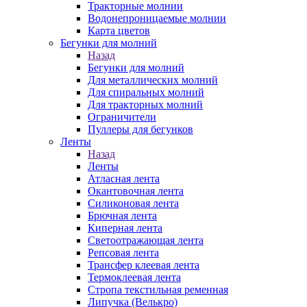
Тракторные молнии
Водонепроницаемые молнии
Карта цветов
Бегунки для молний
Назад
Бегунки для молний
Для металлических молний
Для спиральных молний
Для тракторных молний
Ограничители
Пуллеры для бегунков
Ленты
Назад
Ленты
Атласная лента
Окантовочная лента
Силиконовая лента
Брючная лента
Киперная лента
Светоотражающая лента
Репсовая лента
Трансфер клеевая лента
Термоклеевая лента
Стропа текстильная ременная
Липучка (Велькро)