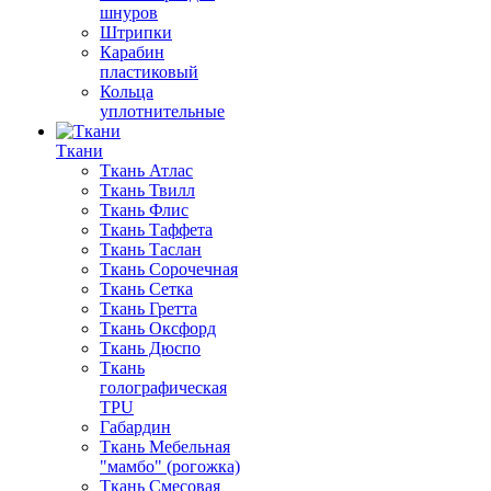
шнуров
Штрипки
Карабин
пластиковый
Кольца
уплотнительные
Ткани
Ткань Атлас
Ткань Твилл
Ткань Флис
Ткань Таффета
Ткань Таслан
Ткань Сорочечная
Ткань Сетка
Ткань Гретта
Ткань Оксфорд
Ткань Дюспо
Ткань
голографическая
TPU
Габардин
Ткань Мебельная
"мамбо" (рогожка)
Ткань Смесовая