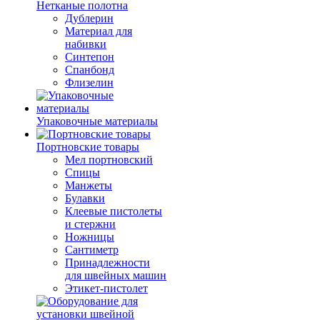
Нетканые полотна
Дублерин
Материал для
набивки
Синтепон
Спанбонд
Флизелин
Упаковочные материалы
Портновские товары
Мел портновский
Спицы
Манжеты
Булавки
Клеевые пистолеты
и стержни
Ножницы
Сантиметр
Принадлежности
для швейных машин
Этикет-пистолет