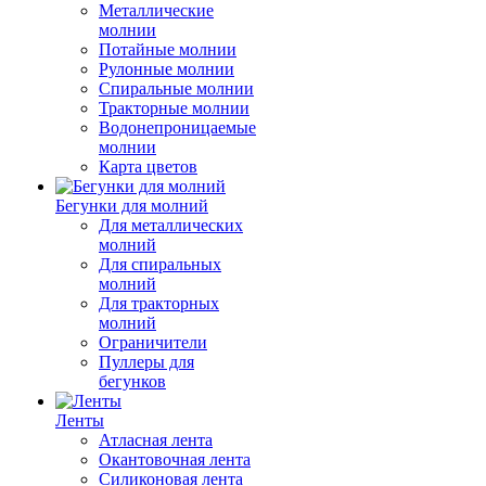
Металлические
молнии
Потайные молнии
Рулонные молнии
Спиральные молнии
Тракторные молнии
Водонепроницаемые
молнии
Карта цветов
Бегунки для молний
Для металлических
молний
Для спиральных
молний
Для тракторных
молний
Ограничители
Пуллеры для
бегунков
Ленты
Атласная лента
Окантовочная лента
Силиконовая лента