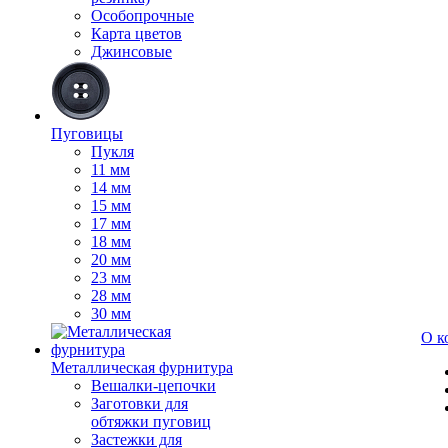
Особопрочные
Карта цветов
Джинсовые
Пуговицы
Пукля
11 мм
14 мм
15 мм
17 мм
18 мм
20 мм
23 мм
28 мм
30 мм
О к
Металлическая фурнитура
Вешалки-цепочки
Заготовки для
обтяжки пуговиц
Застежки для