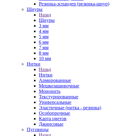
Резинка-эспандер (резинка-шнур)
Шнуры
Назад
Шнуры
3 мм
4 мм
5 мм
6 мм
7 мм
8 мм
10 мм
Нитки
Назад
Нитки
Армированные
Мешкозашивочные
Мононить
Текстурированные
Универсальные
Эластичные (нитка - резинка)
Особопрочные
Карта цветов
Джинсовые
Пуговицы
Назад