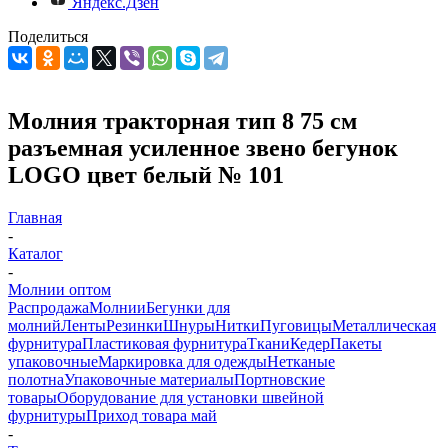
Яндекс.Дзен
Поделиться
Молния тракторная тип 8 75 см
разъемная усиленное звено бегунок
LOGO цвет белый № 101
Главная
-
Каталог
-
Молнии оптом
Распродажа
Молнии
Бегунки для
молний
Ленты
Резинки
Шнуры
Нитки
Пуговицы
Металлическая
фурнитура
Пластиковая фурнитура
Ткани
Кедер
Пакеты
упаковочные
Маркировка для одежды
Нетканые
полотна
Упаковочные материалы
Портновские
товары
Оборудование для установки швейной
фурнитуры
Приход товара май
-