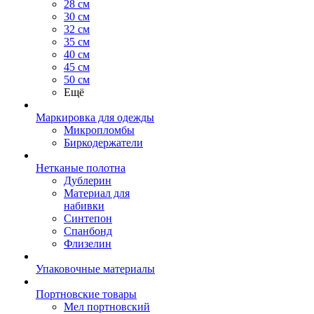
28 см
30 см
32 см
35 см
40 см
45 см
50 см
Ещё
Маркировка для одежды
Микропломбы
Биркодержатели
Нетканые полотна
Дублерин
Материал для
набивки
Синтепон
Спанбонд
Флизелин
Упаковочные материалы
Портновские товары
Мел портновский