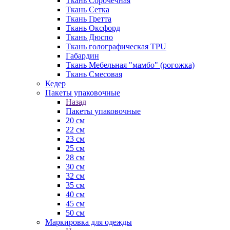
Ткань Сорочечная
Ткань Сетка
Ткань Гретта
Ткань Оксфорд
Ткань Дюспо
Ткань голографическая TPU
Габардин
Ткань Мебельная "мамбо" (рогожка)
Ткань Смесовая
Кедер
Пакеты упаковочные
Назад
Пакеты упаковочные
20 см
22 см
23 см
25 см
28 см
30 см
32 см
35 см
40 см
45 см
50 см
Маркировка для одежды