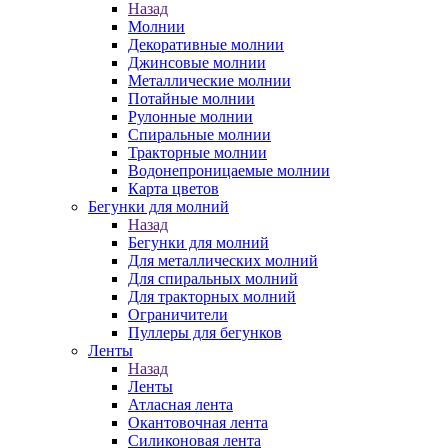
Назад
Молнии
Декоративные молнии
Джинсовые молнии
Металлические молнии
Потайные молнии
Рулонные молнии
Спиральные молнии
Тракторные молнии
Водонепроницаемые молнии
Карта цветов
Бегунки для молний
Назад
Бегунки для молний
Для металлических молний
Для спиральных молний
Для тракторных молний
Ограничители
Пуллеры для бегунков
Ленты
Назад
Ленты
Атласная лента
Окантовочная лента
Силиконовая лента