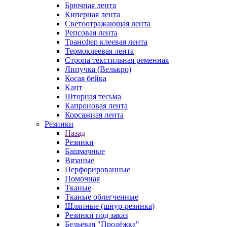
Брючная лента
Киперная лента
Светоотражающая лента
Репсовая лента
Трансфер клеевая лента
Термоклеевая лента
Стропа текстильная ременная
Липучка (Велькро)
Косая бейка
Кант
Шторная тесьма
Капроновая лента
Корсажная лента
Резинки
Назад
Резинки
Башмачные
Вязаные
Перфорированные
Помочная
Тканые
Тканые облегченные
Шляпные (шнур-резинка)
Резинки под заказ
Бельевая "Продёжка"