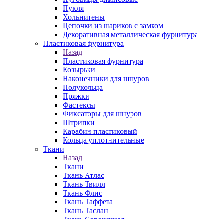
Пукля
Хольнитены
Цепочки из шариков с замком
Декоративная металлическая фурнитура
Пластиковая фурнитура
Назад
Пластиковая фурнитура
Козырьки
Наконечники для шнуров
Полукольца
Пряжки
Фастексы
Фиксаторы для шнуров
Штрипки
Карабин пластиковый
Кольца уплотнительные
Ткани
Назад
Ткани
Ткань Атлас
Ткань Твилл
Ткань Флис
Ткань Таффета
Ткань Таслан