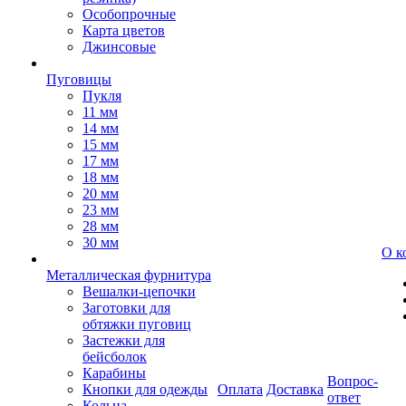
Особопрочные
Карта цветов
Джинсовые
Пуговицы
Пукля
11 мм
14 мм
15 мм
17 мм
18 мм
20 мм
23 мм
28 мм
30 мм
О к
Металлическая фурнитура
Вешалки-цепочки
Заготовки для
обтяжки пуговиц
Застежки для
бейсболок
Карабины
Вопрос-
Кнопки для одежды
Оплата
Доставка
ответ
Кольца