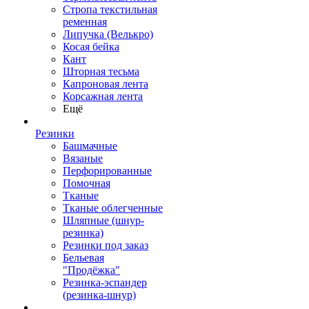
Стропа текстильная
ременная
Липучка (Велькро)
Косая бейка
Кант
Шторная тесьма
Капроновая лента
Корсажная лента
Ещё
Резинки
Башмачные
Вязаные
Перфорированные
Помочная
Тканые
Тканые облегченные
Шляпные (шнур-
резинка)
Резинки под заказ
Бельевая
"Продёжка"
Резинка-эспандер
(резинка-шнур)