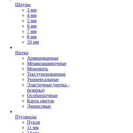
Шнуры
3 мм
4 мм
5 мм
6 мм
7 мм
8 мм
10 мм
Нитки
Армированные
Мешкозашивочные
Мононить
Текстурированные
Универсальные
Эластичные (нитка -
резинка)
Особопрочные
Карта цветов
Джинсовые
Пуговицы
Пукля
11 мм
14 мм