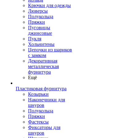
Крючки для одежды
Люверсы
Полукольца
Пряжки
Пуговицы
джинсовые
Пукля
Хольнитены
Цепочки из шариков
с замком
Декоративная
металлическая
фурнитура
Ещё
Пластиковая фурнитура
Козырьки
Наконечники для
шнуров
Полукольца
Пряжки
Фастексы
Фиксаторы для
шнуров