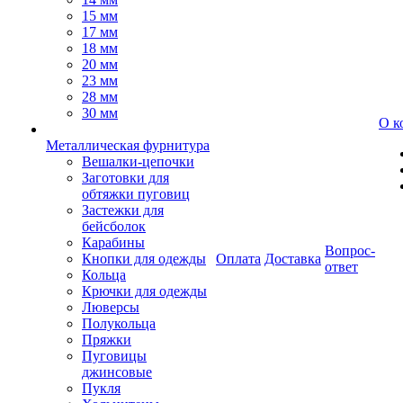
15 мм
17 мм
18 мм
20 мм
23 мм
28 мм
30 мм
О к
Металлическая фурнитура
Вешалки-цепочки
Заготовки для
обтяжки пуговиц
Застежки для
бейсболок
Карабины
Вопрос-
Кнопки для одежды
Оплата
Доставка
ответ
Кольца
Крючки для одежды
Люверсы
Полукольца
Пряжки
Пуговицы
джинсовые
Пукля