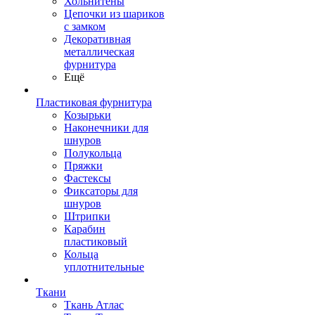
Хольнитены
Цепочки из шариков
с замком
Декоративная
металлическая
фурнитура
Ещё
Пластиковая фурнитура
Козырьки
Наконечники для
шнуров
Полукольца
Пряжки
Фастексы
Фиксаторы для
шнуров
Штрипки
Карабин
пластиковый
Кольца
уплотнительные
Ткани
Ткань Атлас