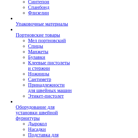
Синтепон
Спанбонд
Флизелин
Упаковочные материалы
Портновские товары
Мел портновский
Спицы
Манжеты
Булавки
Клеевые пистолеты
и стержни
Ножницы
Сантиметр
Принадлежности
для швейных машин
Этикет-пистолет
Оборудование для
установки швейной
фурнитуры
Дырокол
Насадки
Подставка для