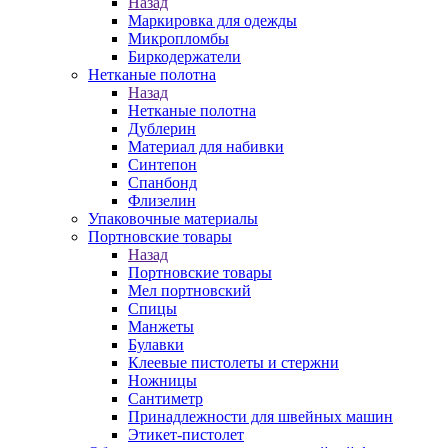
Назад
Маркировка для одежды
Микропломбы
Биркодержатели
Нетканые полотна
Назад
Нетканые полотна
Дублерин
Материал для набивки
Синтепон
Спанбонд
Флизелин
Упаковочные материалы
Портновские товары
Назад
Портновские товары
Мел портновский
Спицы
Манжеты
Булавки
Клеевые пистолеты и стержни
Ножницы
Сантиметр
Принадлежности для швейных машин
Этикет-пистолет