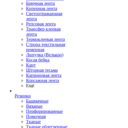
Брючная лента
Киперная лента
Светоотражающая
лента
Репсовая лента
Трансфер клеевая
лента
Термоклеевая лента
Стропа текстильная
ременная
Липучка (Велькро)
Косая бейка
Кант
Шторная тесьма
Капроновая лента
Корсажная лента
Ещё
Резинки
Башмачные
Вязаные
Перфорированные
Помочная
Тканые
Тканые облегченные