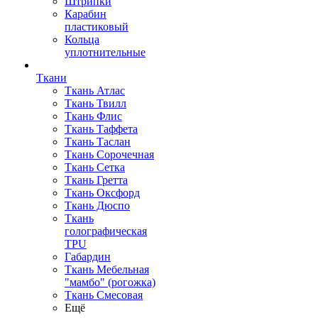
Штрипки
Карабин
пластиковый
Кольца
уплотнительные
Ткани
Ткань Атлас
Ткань Твилл
Ткань Флис
Ткань Таффета
Ткань Таслан
Ткань Сорочечная
Ткань Сетка
Ткань Гретта
Ткань Оксфорд
Ткань Дюспо
Ткань
голографическая
TPU
Габардин
Ткань Мебельная
"мамбо" (рогожка)
Ткань Смесовая
Ещё