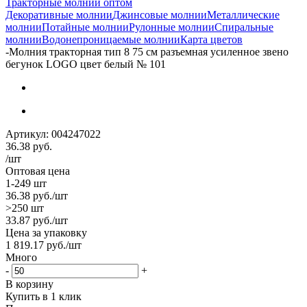
Тракторные молнии оптом
Декоративные молнии
Джинсовые молнии
Металлические
молнии
Потайные молнии
Рулонные молнии
Спиральные
молнии
Водонепроницаемые молнии
Карта цветов
-
Молния тракторная тип 8 75 см разъемная усиленное звено
бегунок LOGO цвет белый № 101
Артикул:
004247022
36.38
руб.
/шт
Оптовая цена
1-249 шт
36.38
руб.
/шт
>250 шт
33.87
руб.
/шт
Цена за упаковку
1 819.17
руб.
/шт
Много
-
+
В корзину
Купить в 1 клик