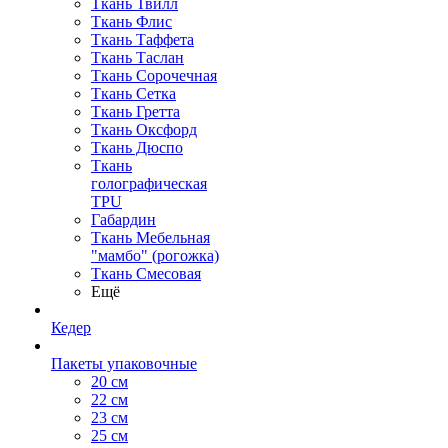
Ткань Твилл
Ткань Флис
Ткань Таффета
Ткань Таслан
Ткань Сорочечная
Ткань Сетка
Ткань Гретта
Ткань Оксфорд
Ткань Дюспо
Ткань
голографическая
TPU
Габардин
Ткань Мебельная
"мамбо" (рогожка)
Ткань Смесовая
Ещё
Кедер
Пакеты упаковочные
20 см
22 см
23 см
25 см