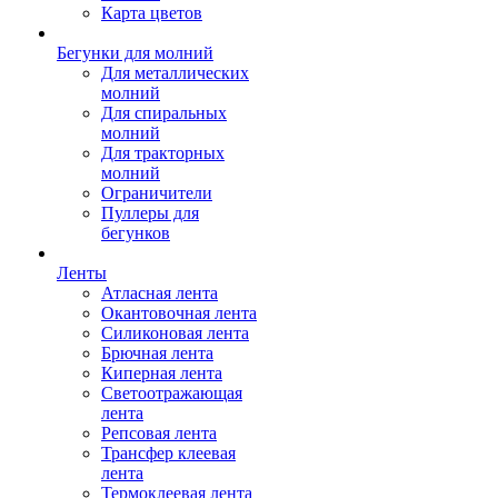
Карта цветов
Бегунки для молний
Для металлических
молний
Для спиральных
молний
Для тракторных
молний
Ограничители
Пуллеры для
бегунков
Ленты
Атласная лента
Окантовочная лента
Силиконовая лента
Брючная лента
Киперная лента
Светоотражающая
лента
Репсовая лента
Трансфер клеевая
лента
Термоклеевая лента