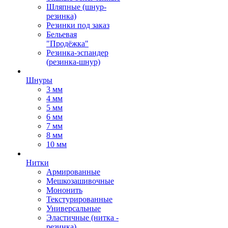
Шляпные (шнур-
резинка)
Резинки под заказ
Бельевая
"Продёжка"
Резинка-эспандер
(резинка-шнур)
Шнуры
3 мм
4 мм
5 мм
6 мм
7 мм
8 мм
10 мм
Нитки
Армированные
Мешкозашивочные
Мононить
Текстурированные
Универсальные
Эластичные (нитка -
резинка)