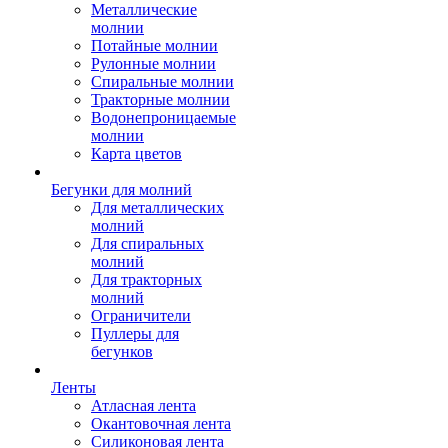
Металлические
молнии
Потайные молнии
Рулонные молнии
Спиральные молнии
Тракторные молнии
Водонепроницаемые
молнии
Карта цветов
Бегунки для молний
Для металлических
молний
Для спиральных
молний
Для тракторных
молний
Ограничители
Пуллеры для
бегунков
Ленты
Атласная лента
Окантовочная лента
Силиконовая лента