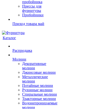
пробойника
Прессы для
фурнитуры
Пробойники
Приход товара май
Каталог
Распродажа
Молнии
Декоративные
молнии
Джинсовые молнии
Металлические
молнии
Потайные молнии
Рулонные молнии
Спиральные молнии
Тракторные молнии
Водонепроницаемые
молнии