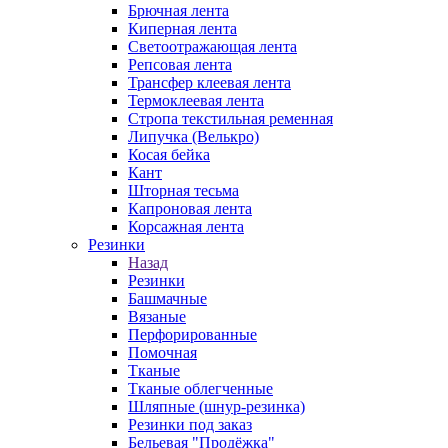
Брючная лента
Киперная лента
Светоотражающая лента
Репсовая лента
Трансфер клеевая лента
Термоклеевая лента
Стропа текстильная ременная
Липучка (Велькро)
Косая бейка
Кант
Шторная тесьма
Капроновая лента
Корсажная лента
Резинки
Назад
Резинки
Башмачные
Вязаные
Перфорированные
Помочная
Тканые
Тканые облегченные
Шляпные (шнур-резинка)
Резинки под заказ
Бельевая "Продёжка"