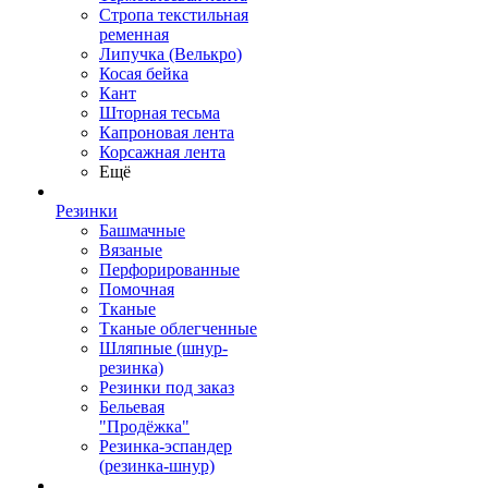
Стропа текстильная
ременная
Липучка (Велькро)
Косая бейка
Кант
Шторная тесьма
Капроновая лента
Корсажная лента
Ещё
Резинки
Башмачные
Вязаные
Перфорированные
Помочная
Тканые
Тканые облегченные
Шляпные (шнур-
резинка)
Резинки под заказ
Бельевая
"Продёжка"
Резинка-эспандер
(резинка-шнур)