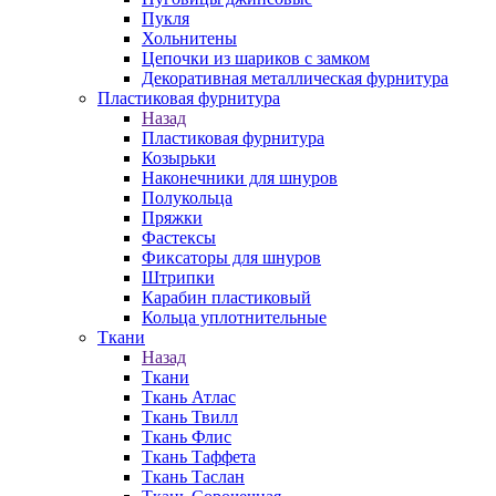
Пукля
Хольнитены
Цепочки из шариков с замком
Декоративная металлическая фурнитура
Пластиковая фурнитура
Назад
Пластиковая фурнитура
Козырьки
Наконечники для шнуров
Полукольца
Пряжки
Фастексы
Фиксаторы для шнуров
Штрипки
Карабин пластиковый
Кольца уплотнительные
Ткани
Назад
Ткани
Ткань Атлас
Ткань Твилл
Ткань Флис
Ткань Таффета
Ткань Таслан