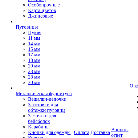
Особопрочные
Карта цветов
Джинсовые
Пуговицы
Пукля
11 мм
14 мм
15 мм
17 мм
18 мм
20 мм
23 мм
28 мм
30 мм
О к
Металлическая фурнитура
Вешалки-цепочки
Заготовки для
обтяжки пуговиц
Застежки для
бейсболок
Карабины
Вопрос-
Кнопки для одежды
Оплата
Доставка
ответ
Кольца