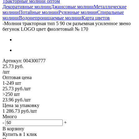
Тракторные молнии оптом
Декоративные молнии
Джинсовые молнии
Металлические
молнии
Потайные молнии
Рулонные молнии
Спиральные
молнии
Водонепроницаемые молнии
Карта цветов
-
Молния тракторная тип 5 90 см разъемная усиленное звено
бегунок LOGO цвет фиолетовый № 170
Артикул:
004300777
25.73
руб.
/шт
Оптовая цена
1-249 шт
25.73
руб.
/шт
>250 шт
23.96
руб.
/шт
Цена за упаковку
1 286.73
руб.
/шт
Много
-
+
В корзину
Купить в 1 клик