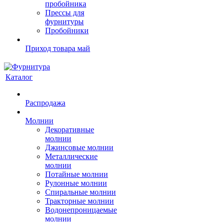
пробойника
Прессы для
фурнитуры
Пробойники
Приход товара май
Каталог
Распродажа
Молнии
Декоративные
молнии
Джинсовые молнии
Металлические
молнии
Потайные молнии
Рулонные молнии
Спиральные молнии
Тракторные молнии
Водонепроницаемые
молнии