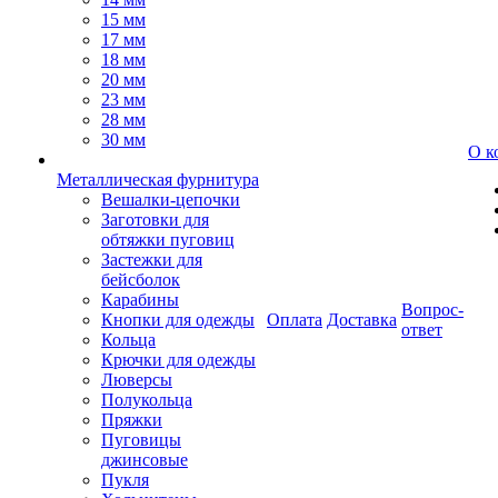
15 мм
17 мм
18 мм
20 мм
23 мм
28 мм
30 мм
О к
Металлическая фурнитура
Вешалки-цепочки
Заготовки для
обтяжки пуговиц
Застежки для
бейсболок
Карабины
Вопрос-
Кнопки для одежды
Оплата
Доставка
ответ
Кольца
Крючки для одежды
Люверсы
Полукольца
Пряжки
Пуговицы
джинсовые
Пукля