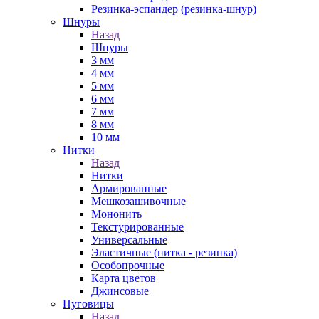
Резинка-эспандер (резинка-шнур)
Шнуры
Назад
Шнуры
3 мм
4 мм
5 мм
6 мм
7 мм
8 мм
10 мм
Нитки
Назад
Нитки
Армированные
Мешкозашивочные
Мононить
Текстурированные
Универсальные
Эластичные (нитка - резинка)
Особопрочные
Карта цветов
Джинсовые
Пуговицы
Назад