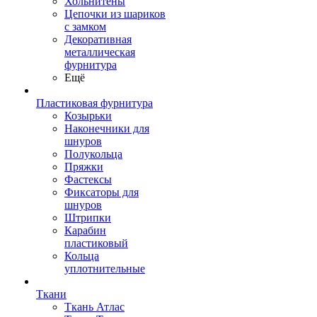
Хольнитены
Цепочки из шариков
с замком
Декоративная
металлическая
фурнитура
Ещё
Пластиковая фурнитура
Козырьки
Наконечники для
шнуров
Полукольца
Пряжки
Фастексы
Фиксаторы для
шнуров
Штрипки
Карабин
пластиковый
Кольца
уплотнительные
Ткани
Ткань Атлас