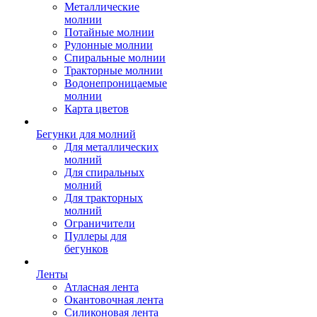
Металлические
молнии
Потайные молнии
Рулонные молнии
Спиральные молнии
Тракторные молнии
Водонепроницаемые
молнии
Карта цветов
Бегунки для молний
Для металлических
молний
Для спиральных
молний
Для тракторных
молний
Ограничители
Пуллеры для
бегунков
Ленты
Атласная лента
Окантовочная лента
Силиконовая лента