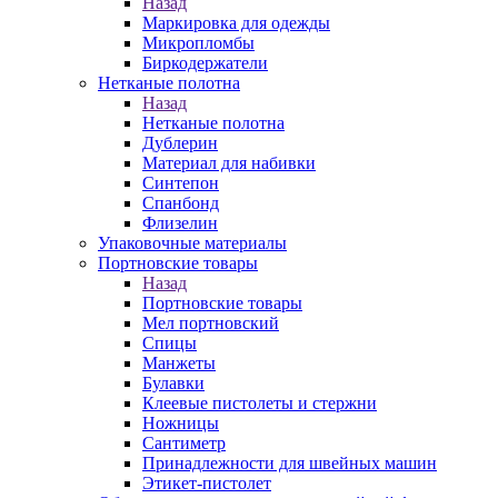
Назад
Маркировка для одежды
Микропломбы
Биркодержатели
Нетканые полотна
Назад
Нетканые полотна
Дублерин
Материал для набивки
Синтепон
Спанбонд
Флизелин
Упаковочные материалы
Портновские товары
Назад
Портновские товары
Мел портновский
Спицы
Манжеты
Булавки
Клеевые пистолеты и стержни
Ножницы
Сантиметр
Принадлежности для швейных машин
Этикет-пистолет