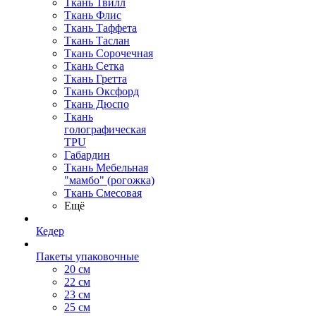
Ткань Твилл
Ткань Флис
Ткань Таффета
Ткань Таслан
Ткань Сорочечная
Ткань Сетка
Ткань Гретта
Ткань Оксфорд
Ткань Дюспо
Ткань
голографическая
TPU
Габардин
Ткань Мебельная
"мамбо" (рогожка)
Ткань Смесовая
Ещё
Кедер
Пакеты упаковочные
20 см
22 см
23 см
25 см