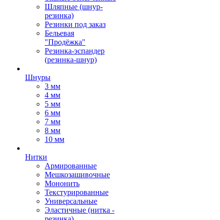
Шляпные (шнур-
резинка)
Резинки под заказ
Бельевая
"Продёжка"
Резинка-эспандер
(резинка-шнур)
Шнуры
3 мм
4 мм
5 мм
6 мм
7 мм
8 мм
10 мм
Нитки
Армированные
Мешкозашивочные
Мононить
Текстурированные
Универсальные
Эластичные (нитка -
резинка)