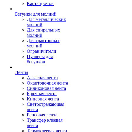
Карта цветов
Бегунки для молний
Для металлических
молний
Для спиральных
молний
Для тракторных
молний
Ограничители
Пуллеры для
бегунков
Ленты
Атласная лента
Окантовочная лента
Силиконовая лента
Брючная лента
Киперная лента
Светоотражающая
лента
Репсовая лента
Трансфер клеевая
лента
Термоклеевая лента