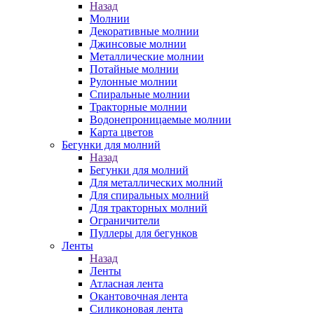
Назад
Молнии
Декоративные молнии
Джинсовые молнии
Металлические молнии
Потайные молнии
Рулонные молнии
Спиральные молнии
Тракторные молнии
Водонепроницаемые молнии
Карта цветов
Бегунки для молний
Назад
Бегунки для молний
Для металлических молний
Для спиральных молний
Для тракторных молний
Ограничители
Пуллеры для бегунков
Ленты
Назад
Ленты
Атласная лента
Окантовочная лента
Силиконовая лента