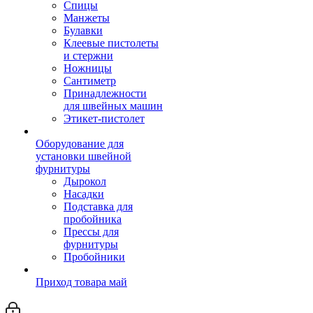
Спицы
Манжеты
Булавки
Клеевые пистолеты
и стержни
Ножницы
Сантиметр
Принадлежности
для швейных машин
Этикет-пистолет
Оборудование для
установки швейной
фурнитуры
Дырокол
Насадки
Подставка для
пробойника
Прессы для
фурнитуры
Пробойники
Приход товара май