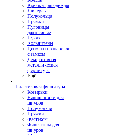
Крючки для одежды
Люверсы
Полукольца
Пряжки
Пуговицы
джинсовые
Пукля
Хольнитены
Цепочки из шариков
с замком
Декоративная
металлическая
фурнитура
Ещё
Пластиковая фурнитура
Козырьки
Наконечники для
шнуров
Полукольца
Пряжки
Фастексы
Фиксаторы для
шнуров