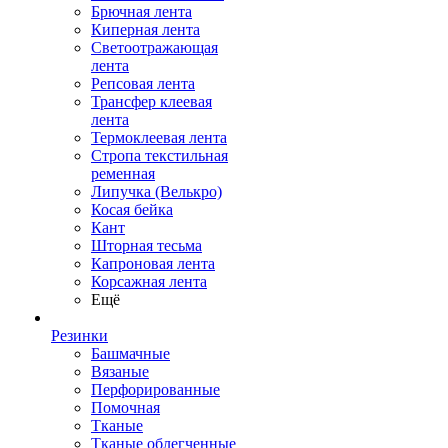
Брючная лента
Киперная лента
Светоотражающая
лента
Репсовая лента
Трансфер клеевая
лента
Термоклеевая лента
Стропа текстильная
ременная
Липучка (Велькро)
Косая бейка
Кант
Шторная тесьма
Капроновая лента
Корсажная лента
Ещё
Резинки
Башмачные
Вязаные
Перфорированные
Помочная
Тканые
Тканые облегченные