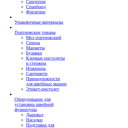
Синтепон
Спанбонд
Флизелин
Упаковочные материалы
Портновские товары
Мел портновский
Спицы
Манжеты
Булавки
Клеевые пистолеты
и стержни
Ножницы
Сантиметр
Принадлежности
для швейных машин
Этикет-пистолет
Оборудование для
установки швейной
фурнитуры
Дырокол
Насадки
Подставка для