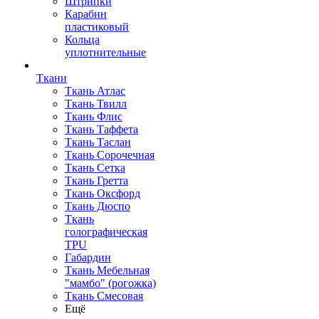
Штрипки
Карабин
пластиковый
Кольца
уплотнительные
Ткани
Ткань Атлас
Ткань Твилл
Ткань Флис
Ткань Таффета
Ткань Таслан
Ткань Сорочечная
Ткань Сетка
Ткань Гретта
Ткань Оксфорд
Ткань Дюспо
Ткань
голографическая
TPU
Габардин
Ткань Мебельная
"мамбо" (рогожка)
Ткань Смесовая
Ещё