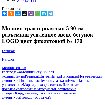
Яндекс.Дзен
Поделиться
Молния тракторная тип 5 90 см
разъемная усиленное звено бегунок
LOGO цвет фиолетовый № 170
Главная
-
Каталог
-
Молнии оптом
Распродажа
Молнии
Бегунки для
молний
Ленты
Резинки
Шнуры
Нитки
Пуговицы
Металлическая
фурнитура
Пластиковая фурнитура
Ткани
Кедер
Пакеты
упаковочные
Маркировка для одежды
Нетканые
полотна
Упаковочные материалы
Портновские
товары
Оборудование для установки швейной
фурнитуры
Приход товара май
-