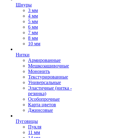
Шнуры
3 мм
4 мм
5 мм
6 мм
7 мм
8 мм
10 мм
Нитки
Армированные
Мешкозашивочные
Мононить
Текстурированные
Универсальные
Эластичные (нитка -
резинка)
Особопрочные
Карта цветов
Джинсовые
Пуговицы
Пукля
11 мм
14 мм