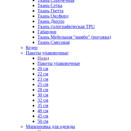
Ткань Сорочечная
Ткань Сетка
Ткань Гретта
Ткань Оксфорд
Ткань Дюспо
Ткань голографическая TPU
Габардин
Ткань Мебельная "мамбо" (рогожка)
Ткань Смесовая
Кедер
Пакеты упаковочные
Назад
Пакеты упаковочные
20 см
22 см
23 см
25 см
28 см
30 см
32 см
35 см
40 см
45 см
50 см
Маркировка для одежды