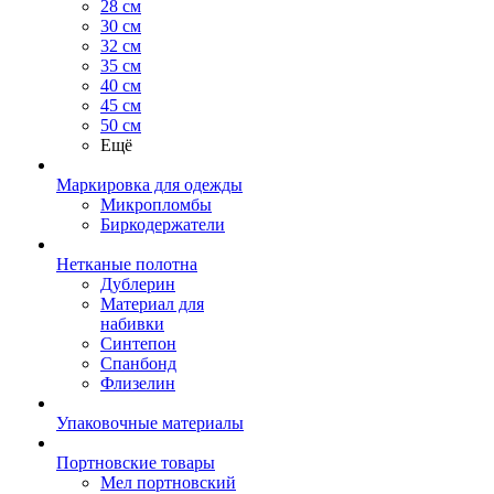
28 см
30 см
32 см
35 см
40 см
45 см
50 см
Ещё
Маркировка для одежды
Микропломбы
Биркодержатели
Нетканые полотна
Дублерин
Материал для
набивки
Синтепон
Спанбонд
Флизелин
Упаковочные материалы
Портновские товары
Мел портновский