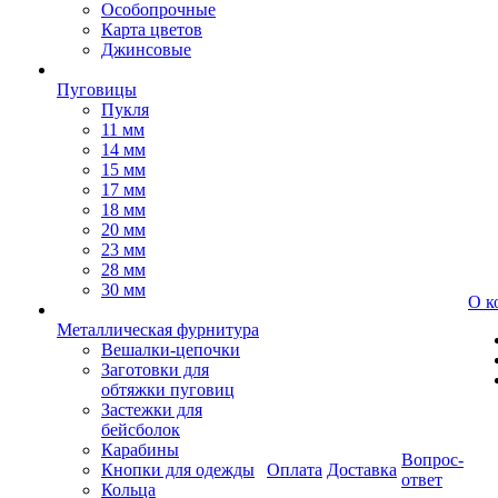
Особопрочные
Карта цветов
Джинсовые
Пуговицы
Пукля
11 мм
14 мм
15 мм
17 мм
18 мм
20 мм
23 мм
28 мм
30 мм
О к
Металлическая фурнитура
Вешалки-цепочки
Заготовки для
обтяжки пуговиц
Застежки для
бейсболок
Карабины
Вопрос-
Кнопки для одежды
Оплата
Доставка
ответ
Кольца