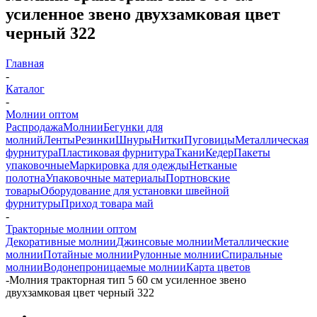
усиленное звено двухзамковая цвет
черный 322
Главная
-
Каталог
-
Молнии оптом
Распродажа
Молнии
Бегунки для
молний
Ленты
Резинки
Шнуры
Нитки
Пуговицы
Металлическая
фурнитура
Пластиковая фурнитура
Ткани
Кедер
Пакеты
упаковочные
Маркировка для одежды
Нетканые
полотна
Упаковочные материалы
Портновские
товары
Оборудование для установки швейной
фурнитуры
Приход товара май
-
Тракторные молнии оптом
Декоративные молнии
Джинсовые молнии
Металлические
молнии
Потайные молнии
Рулонные молнии
Спиральные
молнии
Водонепроницаемые молнии
Карта цветов
-
Молния тракторная тип 5 60 см усиленное звено
двухзамковая цвет черный 322