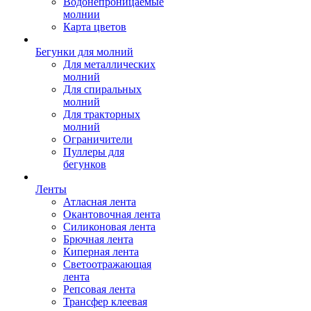
Водонепроницаемые
молнии
Карта цветов
Бегунки для молний
Для металлических
молний
Для спиральных
молний
Для тракторных
молний
Ограничители
Пуллеры для
бегунков
Ленты
Атласная лента
Окантовочная лента
Силиконовая лента
Брючная лента
Киперная лента
Светоотражающая
лента
Репсовая лента
Трансфер клеевая