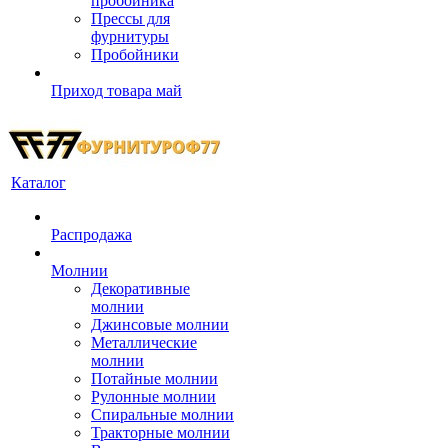
пробойника
Прессы для
фурнитуры
Пробойники
Приход товара май
Каталог
Распродажа
Молнии
Декоративные
молнии
Джинсовые молнии
Металлические
молнии
Потайные молнии
Рулонные молнии
Спиральные молнии
Тракторные молнии