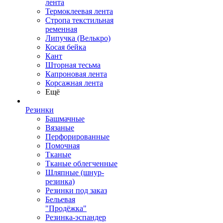
лента
Термоклеевая лента
Стропа текстильная
ременная
Липучка (Велькро)
Косая бейка
Кант
Шторная тесьма
Капроновая лента
Корсажная лента
Ещё
Резинки
Башмачные
Вязаные
Перфорированные
Помочная
Тканые
Тканые облегченные
Шляпные (шнур-
резинка)
Резинки под заказ
Бельевая
"Продёжка"
Резинка-эспандер