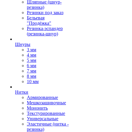
Шляпные (шнур-
резинка)
Резинки под заказ
Бельевая
"Продёжка"
Резинка-эспандер
(резинка-шнур)
Шнуры
3 мм
4 мм
5 мм
6 мм
7 мм
8 мм
10 мм
Нитки
Армированные
Мешкозашивочные
Мононить
Текстурированные
Универсальные
Эластичные (нитка -
резинка)