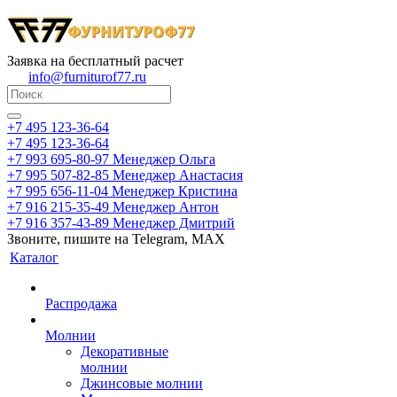
Заявка на бесплатный расчет
info@furniturof77.ru
+7 495 123-36-64
+7 495 123-36-64
+7 993 695-80-97
Менеджер Ольга
+7 995 507-82-85
Менеджер Анастасия
+7 995 656-11-04
Менеджер Кристина
+7 916 215-35-49
Менеджер Антон
+7 916 357-43-89
Менеджер Дмитрий
Звоните, пишите на Telegram, MAX
Каталог
Распродажа
Молнии
Декоративные
молнии
Джинсовые молнии