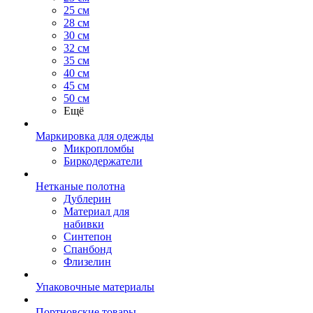
25 см
28 см
30 см
32 см
35 см
40 см
45 см
50 см
Ещё
Маркировка для одежды
Микропломбы
Биркодержатели
Нетканые полотна
Дублерин
Материал для
набивки
Синтепон
Спанбонд
Флизелин
Упаковочные материалы
Портновские товары