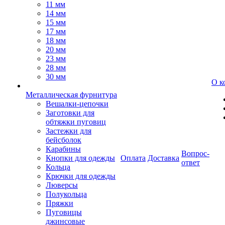
11 мм
14 мм
15 мм
17 мм
18 мм
20 мм
23 мм
28 мм
30 мм
О к
Металлическая фурнитура
Вешалки-цепочки
Заготовки для
обтяжки пуговиц
Застежки для
бейсболок
Карабины
Вопрос-
Кнопки для одежды
Оплата
Доставка
ответ
Кольца
Крючки для одежды
Люверсы
Полукольца
Пряжки
Пуговицы
джинсовые