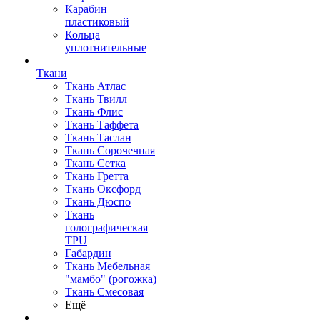
Карабин
пластиковый
Кольца
уплотнительные
Ткани
Ткань Атлас
Ткань Твилл
Ткань Флис
Ткань Таффета
Ткань Таслан
Ткань Сорочечная
Ткань Сетка
Ткань Гретта
Ткань Оксфорд
Ткань Дюспо
Ткань
голографическая
TPU
Габардин
Ткань Мебельная
"мамбо" (рогожка)
Ткань Смесовая
Ещё