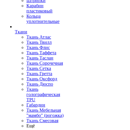
Штрипки
Карабин
пластиковый
Кольца
уплотнительные
Ткани
Ткань Атлас
Ткань Твилл
Ткань Флис
Ткань Таффета
Ткань Таслан
Ткань Сорочечная
Ткань Сетка
Ткань Гретта
Ткань Оксфорд
Ткань Дюспо
Ткань
голографическая
TPU
Габардин
Ткань Мебельная
"мамбо" (рогожка)
Ткань Смесовая
Ещё