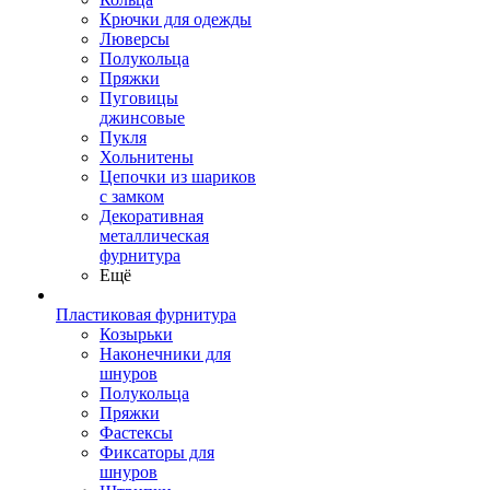
Крючки для одежды
Люверсы
Полукольца
Пряжки
Пуговицы
джинсовые
Пукля
Хольнитены
Цепочки из шариков
с замком
Декоративная
металлическая
фурнитура
Ещё
Пластиковая фурнитура
Козырьки
Наконечники для
шнуров
Полукольца
Пряжки
Фастексы
Фиксаторы для
шнуров