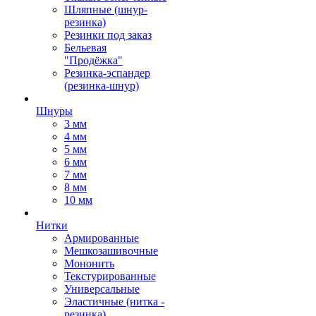
Шляпные (шнур-
резинка)
Резинки под заказ
Бельевая
"Продёжка"
Резинка-эспандер
(резинка-шнур)
Шнуры
3 мм
4 мм
5 мм
6 мм
7 мм
8 мм
10 мм
Нитки
Армированные
Мешкозашивочные
Мононить
Текстурированные
Универсальные
Эластичные (нитка -
резинка)