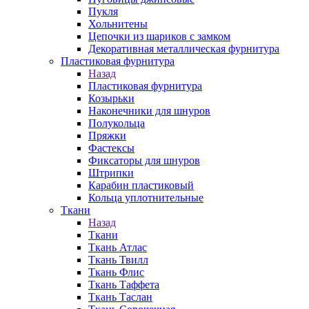
Пукля
Хольнитены
Цепочки из шариков с замком
Декоративная металлическая фурнитура
Пластиковая фурнитура
Назад
Пластиковая фурнитура
Козырьки
Наконечники для шнуров
Полукольца
Пряжки
Фастексы
Фиксаторы для шнуров
Штрипки
Карабин пластиковый
Кольца уплотнительные
Ткани
Назад
Ткани
Ткань Атлас
Ткань Твилл
Ткань Флис
Ткань Таффета
Ткань Таслан