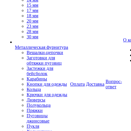
15 мм
17 мм
18 мм
20 мм
23 мм
28 мм
30 мм
О к
Металлическая фурнитура
Вешалки-цепочки
Заготовки для
обтяжки пуговиц
Застежки для
бейсболок
Карабины
Вопрос-
Кнопки для одежды
Оплата
Доставка
ответ
Кольца
Крючки для одежды
Люверсы
Полукольца
Пряжки
Пуговицы
джинсовые
Пукля