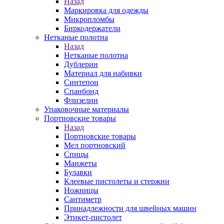
Назад
Маркировка для одежды
Микропломбы
Биркодержатели
Нетканые полотна
Назад
Нетканые полотна
Дублерин
Материал для набивки
Синтепон
Спанбонд
Флизелин
Упаковочные материалы
Портновские товары
Назад
Портновские товары
Мел портновский
Спицы
Манжеты
Булавки
Клеевые пистолеты и стержни
Ножницы
Сантиметр
Принадлежности для швейных машин
Этикет-пистолет