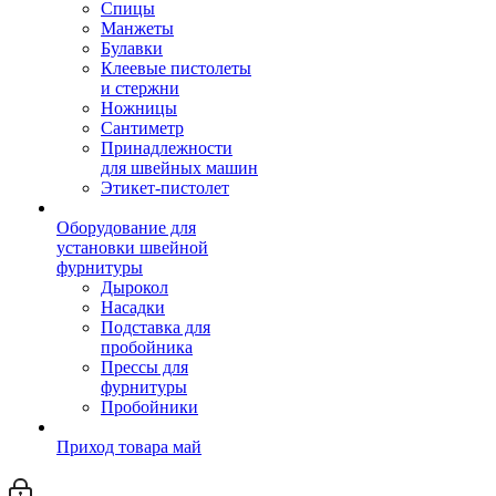
Спицы
Манжеты
Булавки
Клеевые пистолеты
и стержни
Ножницы
Сантиметр
Принадлежности
для швейных машин
Этикет-пистолет
Оборудование для
установки швейной
фурнитуры
Дырокол
Насадки
Подставка для
пробойника
Прессы для
фурнитуры
Пробойники
Приход товара май