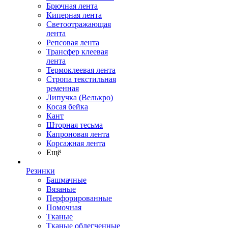
Брючная лента
Киперная лента
Светоотражающая
лента
Репсовая лента
Трансфер клеевая
лента
Термоклеевая лента
Стропа текстильная
ременная
Липучка (Велькро)
Косая бейка
Кант
Шторная тесьма
Капроновая лента
Корсажная лента
Ещё
Резинки
Башмачные
Вязаные
Перфорированные
Помочная
Тканые
Тканые облегченные