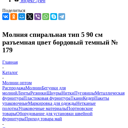
Яндекс.Дзен
Поделиться
Молния спиральная тип 5 90 см
разъемная цвет бордовый темный №
179
Главная
-
Каталог
-
Молнии оптом
Распродажа
Молнии
Бегунки для
молний
Ленты
Резинки
Шнуры
Нитки
Пуговицы
Металлическая
фурнитура
Пластиковая фурнитура
Ткани
Кедер
Пакеты
упаковочные
Маркировка для одежды
Нетканые
полотна
Упаковочные материалы
Портновские
товары
Оборудование для установки швейной
фурнитуры
Приход товара май
-