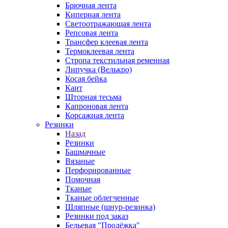
Брючная лента
Киперная лента
Светоотражающая лента
Репсовая лента
Трансфер клеевая лента
Термоклеевая лента
Стропа текстильная ременная
Липучка (Велькро)
Косая бейка
Кант
Шторная тесьма
Капроновая лента
Корсажная лента
Резинки
Назад
Резинки
Башмачные
Вязаные
Перфорированные
Помочная
Тканые
Тканые облегченные
Шляпные (шнур-резинка)
Резинки под заказ
Бельевая "Продёжка"