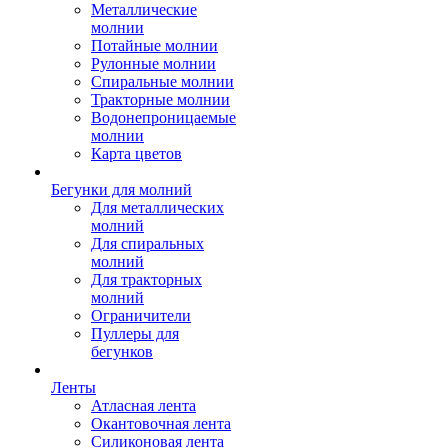
Металлические
молнии
Потайные молнии
Рулонные молнии
Спиральные молнии
Тракторные молнии
Водонепроницаемые
молнии
Карта цветов
Бегунки для молний
Для металлических
молний
Для спиральных
молний
Для тракторных
молний
Ограничители
Пуллеры для
бегунков
Ленты
Атласная лента
Окантовочная лента
Силиконовая лента