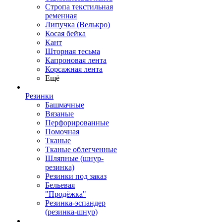
Стропа текстильная
ременная
Липучка (Велькро)
Косая бейка
Кант
Шторная тесьма
Капроновая лента
Корсажная лента
Ещё
Резинки
Башмачные
Вязаные
Перфорированные
Помочная
Тканые
Тканые облегченные
Шляпные (шнур-
резинка)
Резинки под заказ
Бельевая
"Продёжка"
Резинка-эспандер
(резинка-шнур)