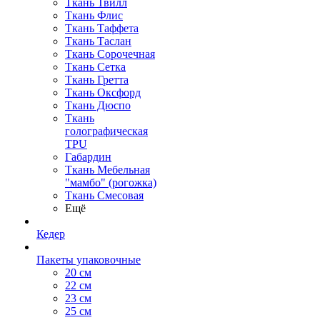
Ткань Твилл
Ткань Флис
Ткань Таффета
Ткань Таслан
Ткань Сорочечная
Ткань Сетка
Ткань Гретта
Ткань Оксфорд
Ткань Дюспо
Ткань
голографическая
TPU
Габардин
Ткань Мебельная
"мамбо" (рогожка)
Ткань Смесовая
Ещё
Кедер
Пакеты упаковочные
20 см
22 см
23 см
25 см