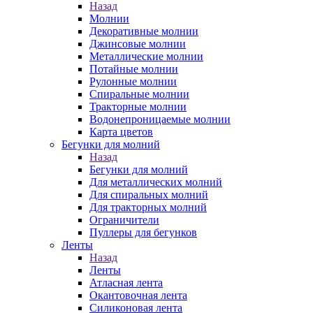
Назад
Молнии
Декоративные молнии
Джинсовые молнии
Металлические молнии
Потайные молнии
Рулонные молнии
Спиральные молнии
Тракторные молнии
Водонепроницаемые молнии
Карта цветов
Бегунки для молний
Назад
Бегунки для молний
Для металлических молний
Для спиральных молний
Для тракторных молний
Ограничители
Пуллеры для бегунков
Ленты
Назад
Ленты
Атласная лента
Окантовочная лента
Силиконовая лента