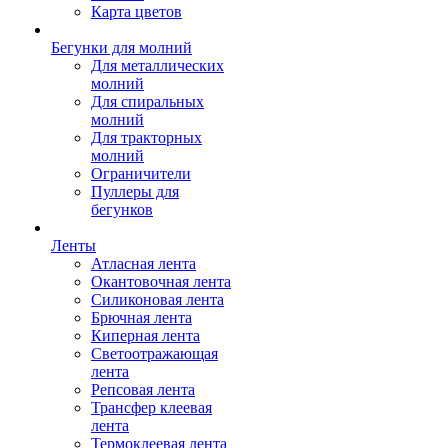
Карта цветов
Бегунки для молний
Для металлических
молний
Для спиральных
молний
Для тракторных
молний
Ограничители
Пуллеры для
бегунков
Ленты
Атласная лента
Окантовочная лента
Силиконовая лента
Брючная лента
Киперная лента
Светоотражающая
лента
Репсовая лента
Трансфер клеевая
лента
Термоклеевая лента