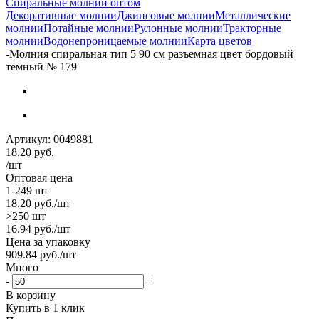
Спиральные молнии оптом
Декоративные молнии
Джинсовые молнии
Металлические
молнии
Потайные молнии
Рулонные молнии
Тракторные
молнии
Водонепроницаемые молнии
Карта цветов
-
Молния спиральная тип 5 90 см разъемная цвет бордовый
темный № 179
Артикул:
0049881
18.20
руб.
/шт
Оптовая цена
1-249 шт
18.20
руб.
/шт
>250 шт
16.94
руб.
/шт
Цена за упаковку
909.84
руб.
/шт
Много
-
+
В корзину
Купить в 1 клик