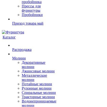
пробойника
Прессы для
фурнитуры
Пробойники
Приход товара май
Каталог
Распродажа
Молнии
Декоративные
молнии
Джинсовые молнии
Металлические
молнии
Потайные молнии
Рулонные молнии
Спиральные молнии
Тракторные молнии
Водонепроницаемые
молнии