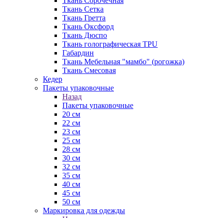
Ткань Сорочечная
Ткань Сетка
Ткань Гретта
Ткань Оксфорд
Ткань Дюспо
Ткань голографическая TPU
Габардин
Ткань Мебельная "мамбо" (рогожка)
Ткань Смесовая
Кедер
Пакеты упаковочные
Назад
Пакеты упаковочные
20 см
22 см
23 см
25 см
28 см
30 см
32 см
35 см
40 см
45 см
50 см
Маркировка для одежды