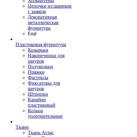
Хольнитены
Цепочки из шариков
с замком
Декоративная
металлическая
фурнитура
Ещё
Пластиковая фурнитура
Козырьки
Наконечники для
шнуров
Полукольца
Пряжки
Фастексы
Фиксаторы для
шнуров
Штрипки
Карабин
пластиковый
Кольца
уплотнительные
Ткани
Ткань Атлас