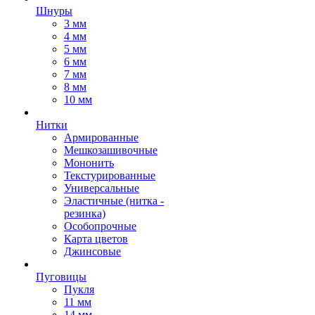
Шнуры
3 мм
4 мм
5 мм
6 мм
7 мм
8 мм
10 мм
Нитки
Армированные
Мешкозашивочные
Мононить
Текстурированные
Универсальные
Эластичные (нитка -
резинка)
Особопрочные
Карта цветов
Джинсовые
Пуговицы
Пукля
11 мм
14 мм