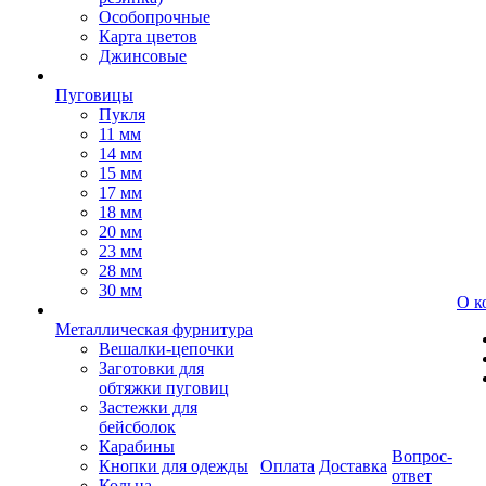
Особопрочные
Карта цветов
Джинсовые
Пуговицы
Пукля
11 мм
14 мм
15 мм
17 мм
18 мм
20 мм
23 мм
28 мм
30 мм
О к
Металлическая фурнитура
Вешалки-цепочки
Заготовки для
обтяжки пуговиц
Застежки для
бейсболок
Карабины
Вопрос-
Кнопки для одежды
Оплата
Доставка
ответ
Кольца