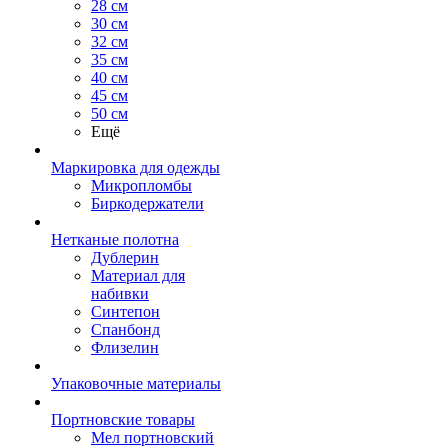
28 см
30 см
32 см
35 см
40 см
45 см
50 см
Ещё
Маркировка для одежды
Микропломбы
Биркодержатели
Нетканые полотна
Дублерин
Материал для
набивки
Синтепон
Спанбонд
Флизелин
Упаковочные материалы
Портновские товары
Мел портновский