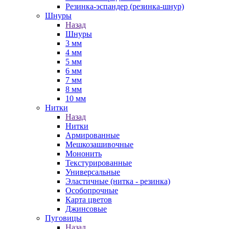
Резинка-эспандер (резинка-шнур)
Шнуры
Назад
Шнуры
3 мм
4 мм
5 мм
6 мм
7 мм
8 мм
10 мм
Нитки
Назад
Нитки
Армированные
Мешкозашивочные
Мононить
Текстурированные
Универсальные
Эластичные (нитка - резинка)
Особопрочные
Карта цветов
Джинсовые
Пуговицы
Назад