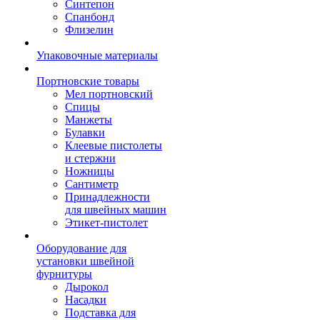
Синтепон
Спанбонд
Флизелин
Упаковочные материалы
Портновские товары
Мел портновский
Спицы
Манжеты
Булавки
Клеевые пистолеты
и стержни
Ножницы
Сантиметр
Принадлежности
для швейных машин
Этикет-пистолет
Оборудование для
установки швейной
фурнитуры
Дырокол
Насадки
Подставка для