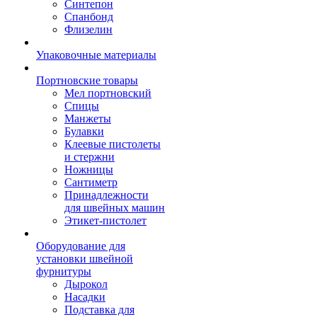
Синтепон
Спанбонд
Флизелин
Упаковочные материалы
Портновские товары
Мел портновский
Спицы
Манжеты
Булавки
Клеевые пистолеты
и стержни
Ножницы
Сантиметр
Принадлежности
для швейных машин
Этикет-пистолет
Оборудование для
установки швейной
фурнитуры
Дырокол
Насадки
Подставка для