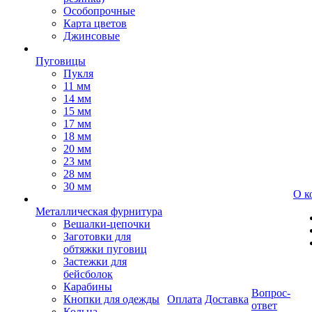
Особопрочные
Карта цветов
Джинсовые
Пуговицы
Пукля
11 мм
14 мм
15 мм
17 мм
18 мм
20 мм
23 мм
28 мм
30 мм
О к
Металлическая фурнитура
Вешалки-цепочки
Заготовки для
обтяжки пуговиц
Застежки для
бейсболок
Карабины
Вопрос-
Кнопки для одежды
Оплата
Доставка
ответ
Кольца