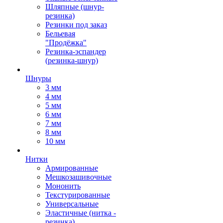
Шляпные (шнур-
резинка)
Резинки под заказ
Бельевая
"Продёжка"
Резинка-эспандер
(резинка-шнур)
Шнуры
3 мм
4 мм
5 мм
6 мм
7 мм
8 мм
10 мм
Нитки
Армированные
Мешкозашивочные
Мононить
Текстурированные
Универсальные
Эластичные (нитка -
резинка)