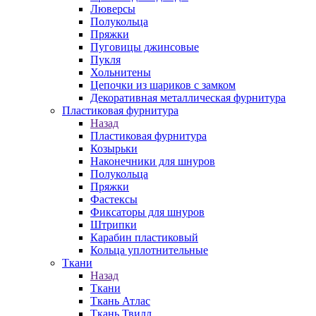
Люверсы
Полукольца
Пряжки
Пуговицы джинсовые
Пукля
Хольнитены
Цепочки из шариков с замком
Декоративная металлическая фурнитура
Пластиковая фурнитура
Назад
Пластиковая фурнитура
Козырьки
Наконечники для шнуров
Полукольца
Пряжки
Фастексы
Фиксаторы для шнуров
Штрипки
Карабин пластиковый
Кольца уплотнительные
Ткани
Назад
Ткани
Ткань Атлас
Ткань Твилл