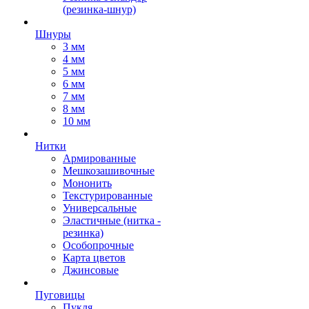
(резинка-шнур)
Шнуры
3 мм
4 мм
5 мм
6 мм
7 мм
8 мм
10 мм
Нитки
Армированные
Мешкозашивочные
Мононить
Текстурированные
Универсальные
Эластичные (нитка -
резинка)
Особопрочные
Карта цветов
Джинсовые
Пуговицы
Пукля