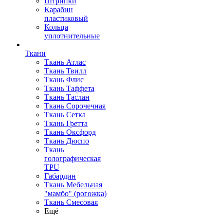
Штрипки
Карабин
пластиковый
Кольца
уплотнительные
Ткани
Ткань Атлас
Ткань Твилл
Ткань Флис
Ткань Таффета
Ткань Таслан
Ткань Сорочечная
Ткань Сетка
Ткань Гретта
Ткань Оксфорд
Ткань Дюспо
Ткань
голографическая
TPU
Габардин
Ткань Мебельная
"мамбо" (рогожка)
Ткань Смесовая
Ещё