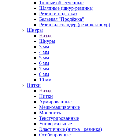
Тканые облегченные
Шляпные (шнур-резинка)
Резинки под заказ
Бельевая "Продёжка"
Резинка-эспандер (резинка-шнур)
Шнуры
Назад
Шнуры
3 мм
4 мм
5 мм
6 мм
7 мм
8 мм
10 мм
Нитки
Назад
Нитки
Армированные
Мешкозашивочные
Мононить
Текстурированные
Универсальные
Эластичные (нитка - резинка)
Особопрочные