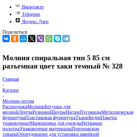
Вконтакте
Telegram
Яндекс.Дзен
Поделиться
Молния спиральная тип 5 85 см
разъемная цвет хаки темный № 328
Главная
-
Каталог
-
Молнии оптом
Распродажа
Молнии
Бегунки для
молний
Ленты
Резинки
Шнуры
Нитки
Пуговицы
Металлическая
фурнитура
Пластиковая фурнитура
Ткани
Кедер
Пакеты
упаковочные
Маркировка для одежды
Нетканые
полотна
Упаковочные материалы
Портновские
товары
Оборудование для установки швейной