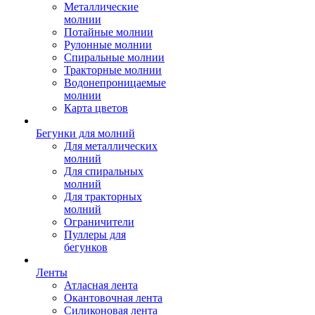
Металлические
молнии
Потайные молнии
Рулонные молнии
Спиральные молнии
Тракторные молнии
Водонепроницаемые
молнии
Карта цветов
Бегунки для молний
Для металлических
молний
Для спиральных
молний
Для тракторных
молний
Ограничители
Пуллеры для
бегунков
Ленты
Атласная лента
Окантовочная лента
Силиконовая лента