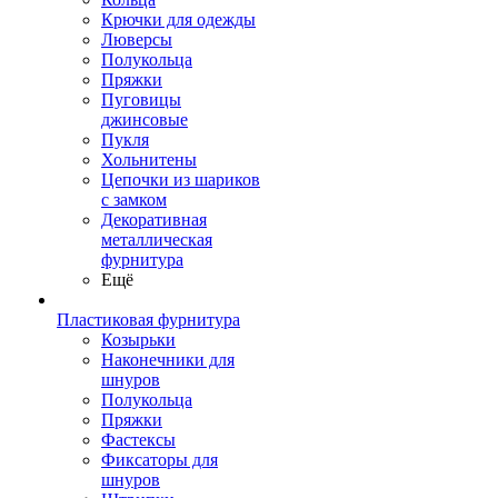
Крючки для одежды
Люверсы
Полукольца
Пряжки
Пуговицы
джинсовые
Пукля
Хольнитены
Цепочки из шариков
с замком
Декоративная
металлическая
фурнитура
Ещё
Пластиковая фурнитура
Козырьки
Наконечники для
шнуров
Полукольца
Пряжки
Фастексы
Фиксаторы для
шнуров