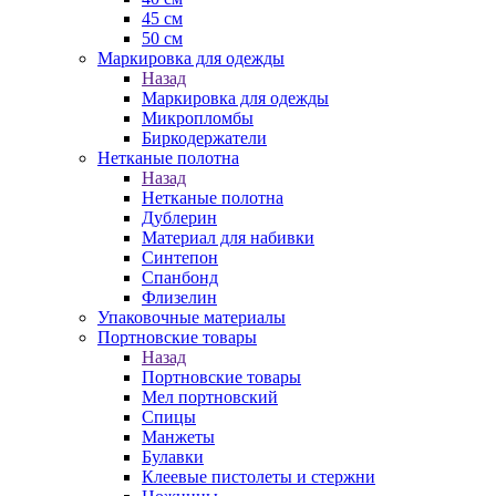
45 см
50 см
Маркировка для одежды
Назад
Маркировка для одежды
Микропломбы
Биркодержатели
Нетканые полотна
Назад
Нетканые полотна
Дублерин
Материал для набивки
Синтепон
Спанбонд
Флизелин
Упаковочные материалы
Портновские товары
Назад
Портновские товары
Мел портновский
Спицы
Манжеты
Булавки
Клеевые пистолеты и стержни