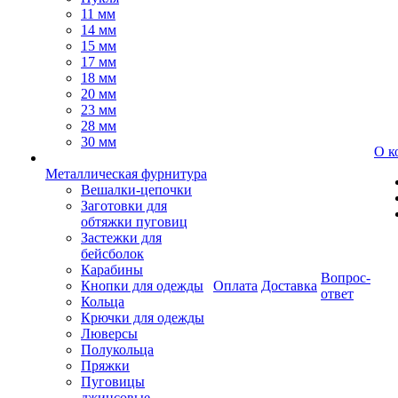
11 мм
14 мм
15 мм
17 мм
18 мм
20 мм
23 мм
28 мм
30 мм
О к
Металлическая фурнитура
Вешалки-цепочки
Заготовки для
обтяжки пуговиц
Застежки для
бейсболок
Карабины
Вопрос-
Кнопки для одежды
Оплата
Доставка
ответ
Кольца
Крючки для одежды
Люверсы
Полукольца
Пряжки
Пуговицы
джинсовые