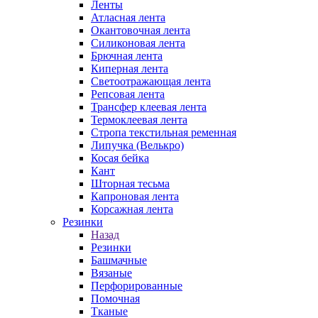
Ленты
Атласная лента
Окантовочная лента
Силиконовая лента
Брючная лента
Киперная лента
Светоотражающая лента
Репсовая лента
Трансфер клеевая лента
Термоклеевая лента
Стропа текстильная ременная
Липучка (Велькро)
Косая бейка
Кант
Шторная тесьма
Капроновая лента
Корсажная лента
Резинки
Назад
Резинки
Башмачные
Вязаные
Перфорированные
Помочная
Тканые