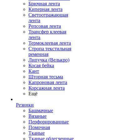
Брючная лента
Киперная лента
Светоотражающая
лента
Репсовая лента
Трансфер клеевая
лента
Термоклеевая лента
Стропа текстильная
ременная
Липучка (Велькро)
Косая бейка
Кант
Шторная тесьма
Капроновая лента
Корсажная лента
Ещё
Резинки
Башмачные
Вязаные
Перфорированные
Помочная
Тканые
Тканые облегченные