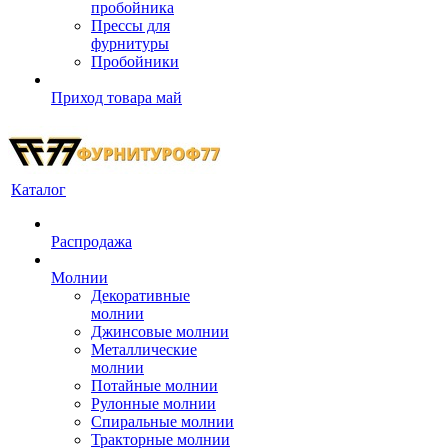
пробойника
Прессы для
фурнитуры
Пробойники
Приход товара май
Каталог
Распродажа
Молнии
Декоративные
молнии
Джинсовые молнии
Металлические
молнии
Потайные молнии
Рулонные молнии
Спиральные молнии
Тракторные молнии