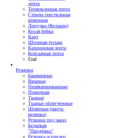
лента
Термоклеевая лента
Стропа текстильная
ременная
Липучка (Велькро)
Косая бейка
Кант
Шторная тесьма
Капроновая лента
Корсажная лента
Ещё
Резинки
Башмачные
Вязаные
Перфорированные
Помочная
Тканые
Тканые облегченные
Шляпные (шнур-
резинка)
Резинки под заказ
Бельевая
"Продёжка"
Резинка-эспандер