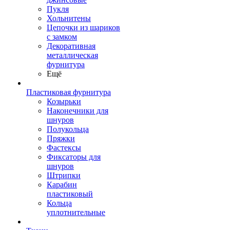
Пукля
Хольнитены
Цепочки из шариков
с замком
Декоративная
металлическая
фурнитура
Ещё
Пластиковая фурнитура
Козырьки
Наконечники для
шнуров
Полукольца
Пряжки
Фастексы
Фиксаторы для
шнуров
Штрипки
Карабин
пластиковый
Кольца
уплотнительные