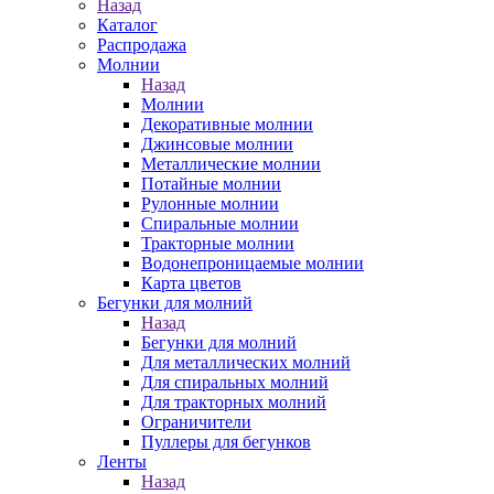
Назад
Каталог
Распродажа
Молнии
Назад
Молнии
Декоративные молнии
Джинсовые молнии
Металлические молнии
Потайные молнии
Рулонные молнии
Спиральные молнии
Тракторные молнии
Водонепроницаемые молнии
Карта цветов
Бегунки для молний
Назад
Бегунки для молний
Для металлических молний
Для спиральных молний
Для тракторных молний
Ограничители
Пуллеры для бегунков
Ленты
Назад