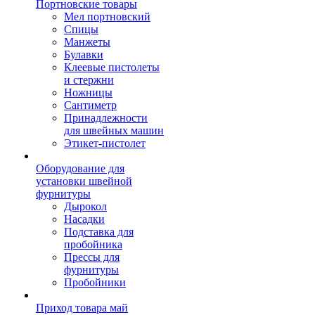
Портновские товары
Мел портновский
Спицы
Манжеты
Булавки
Клеевые пистолеты
и стержни
Ножницы
Сантиметр
Принадлежности
для швейных машин
Этикет-пистолет
Оборудование для
установки швейной
фурнитуры
Дырокол
Насадки
Подставка для
пробойника
Прессы для
фурнитуры
Пробойники
Приход товара май