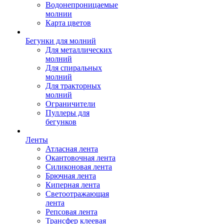
Водонепроницаемые
молнии
Карта цветов
Бегунки для молний
Для металлических
молний
Для спиральных
молний
Для тракторных
молний
Ограничители
Пуллеры для
бегунков
Ленты
Атласная лента
Окантовочная лента
Силиконовая лента
Брючная лента
Киперная лента
Светоотражающая
лента
Репсовая лента
Трансфер клеевая