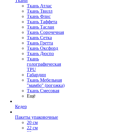
Ткани
Ткань Атлас
Ткань Твилл
Ткань Флис
Ткань Таффета
Ткань Таслан
Ткань Сорочечная
Ткань Сетка
Ткань Гретта
Ткань Оксфорд
Ткань Дюспо
Ткань
голографическая
TPU
Габардин
Ткань Мебельная
"мамбо" (рогожка)
Ткань Смесовая
Ещё
Кедер
Пакеты упаковочные
20 см
22 см