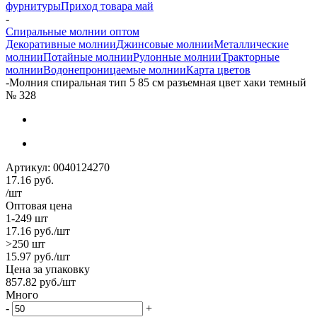
фурнитуры
Приход товара май
-
Спиральные молнии оптом
Декоративные молнии
Джинсовые молнии
Металлические
молнии
Потайные молнии
Рулонные молнии
Тракторные
молнии
Водонепроницаемые молнии
Карта цветов
-
Молния спиральная тип 5 85 см разъемная цвет хаки темный
№ 328
Артикул:
0040124270
17.16
руб.
/шт
Оптовая цена
1-249 шт
17.16
руб.
/шт
>250 шт
15.97
руб.
/шт
Цена за упаковку
857.82
руб.
/шт
Много
-
+