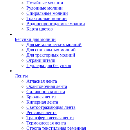
Потайные молнии
Рулонные молнии
Спиральные молнии
Тракторные молнии
Водонепроницаемые молнии
Карта цветов
Бегунки для молний
Для металлических молний
Для спиральных молний
Для тракторных молний
Ограничители
Пуллеры для бегунков
Ленты
Атласная лента
Окантовочная лента
Силиконовая лента
Брючная лента
Киперная лента
Светоотражающая лента
Репсовая лента
Трансфер клеевая лента
Термоклеевая лента
Стропа текстильная ременная