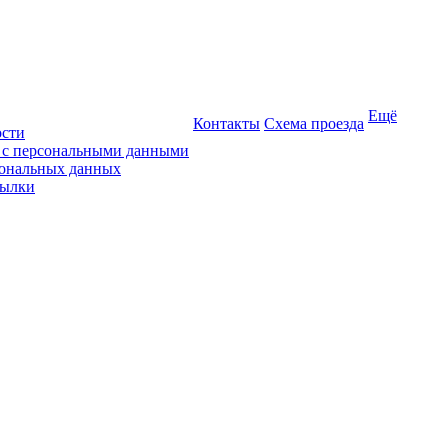
Ещё
Контакты
Схема проезда
ости
ы с персональными данными
сональных данных
сылки