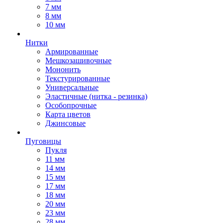
7 мм
8 мм
10 мм
Нитки
Армированные
Мешкозашивочные
Мононить
Текстурированные
Универсальные
Эластичные (нитка - резинка)
Особопрочные
Карта цветов
Джинсовые
Пуговицы
Пукля
11 мм
14 мм
15 мм
17 мм
18 мм
20 мм
23 мм
28 мм