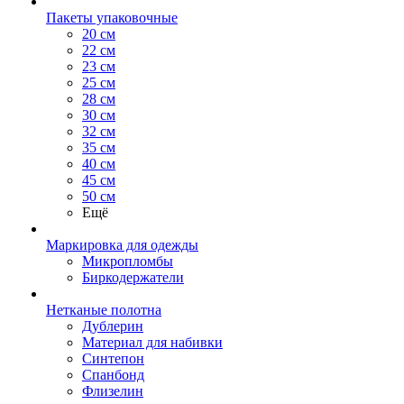
Пакеты упаковочные
20 см
22 см
23 см
25 см
28 см
30 см
32 см
35 см
40 см
45 см
50 см
Ещё
Маркировка для одежды
Микропломбы
Биркодержатели
Нетканые полотна
Дублерин
Материал для набивки
Синтепон
Спанбонд
Флизелин