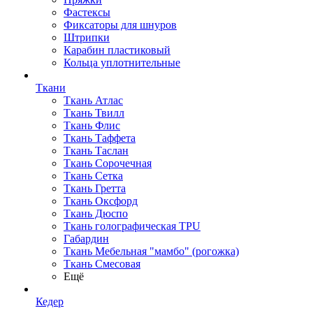
Фастексы
Фиксаторы для шнуров
Штрипки
Карабин пластиковый
Кольца уплотнительные
Ткани
Ткань Атлас
Ткань Твилл
Ткань Флис
Ткань Таффета
Ткань Таслан
Ткань Сорочечная
Ткань Сетка
Ткань Гретта
Ткань Оксфорд
Ткань Дюспо
Ткань голографическая TPU
Габардин
Ткань Мебельная "мамбо" (рогожка)
Ткань Смесовая
Ещё
Кедер