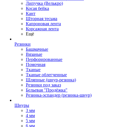
Липучка (Велькро)
Косая бейка
Кант
Шторная тесьма
Капроновая лента
Корсажная лента
Ещё
Резинки
Башмачные
Вязаные
Перфорированные
Помочная
Тканые
Тканые облегченные
Шляпные (шнур-резинка)
Резинки под заказ
Бельевая "Продёжка"
Резинка-эспандер (резинка-шнур)
Шнуры
3 мм
4 мм
5 мм
6 мм