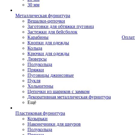
30 мм
Металлическая фурнитура
Вешалки-цепочки
Заготовки для обтяжки пуговиц
Застежки для бейсболок
Карабины
Оплат
Кнопки для одежды
Кольца
Крючки для одежды
Люверсы
Полукольца
Пряжки
Пуговицы джинсовые
Пукля
Хольнитены
Цепочки из шариков с замком
Декоративная металлическая фурнитура
Ещё
Пластиковая фурнитура
Козырьки
Наконечники для шнуров
Полукольца
Пряжки