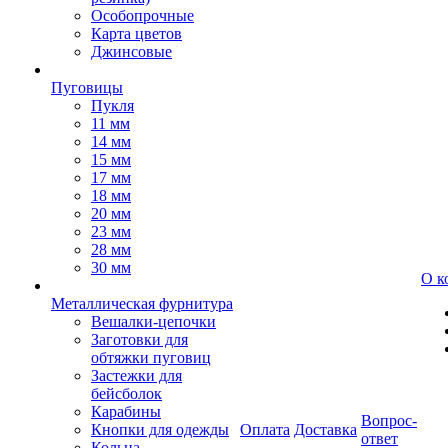
Особопрочные
Карта цветов
Джинсовые
Пуговицы
Пукля
11 мм
14 мм
15 мм
17 мм
18 мм
20 мм
23 мм
28 мм
30 мм
О к
Металлическая фурнитура
Вешалки-цепочки
Заготовки для
обтяжки пуговиц
Застежки для
бейсболок
Карабины
Вопрос-
Кнопки для одежды
Оплата
Доставка
ответ
Кольца