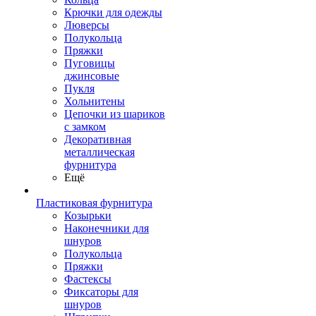
Крючки для одежды
Люверсы
Полукольца
Пряжки
Пуговицы
джинсовые
Пукля
Хольнитены
Цепочки из шариков
с замком
Декоративная
металлическая
фурнитура
Ещё
Пластиковая фурнитура
Козырьки
Наконечники для
шнуров
Полукольца
Пряжки
Фастексы
Фиксаторы для
шнуров