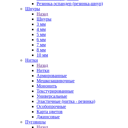
Резинка-эспандер (резинка-шнур)
Шнуры
Назад
Шнуры
3 мм
4 мм
5 мм
6 мм
7 мм
8 мм
10 мм
Нитки
Назад
Нитки
Армированные
Мешкозашивочные
Мононить
Текстурированные
Универсальные
Эластичные (нитка - резинка)
Особопрочные
Карта цветов
Джинсовые
Пуговицы
Назад