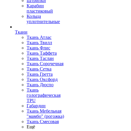
Штрипки
Карабин
пластиковый
Кольца
уплотнительные
Ткани
Ткань Атлас
Ткань Твилл
Ткань Флис
Ткань Таффета
Ткань Таслан
Ткань Сорочечная
Ткань Сетка
Ткань Гретта
Ткань Оксфорд
Ткань Дюспо
Ткань
голографическая
TPU
Габардин
Ткань Мебельная
"мамбо" (рогожка)
Ткань Смесовая
Ещё