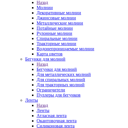
Назад
Молнии
Декоративные молнии
Джинсовые молнии
Металлические молнии
Потайные молнии
Рулонные молнии
Спиральные молнии
Тракторные молнии
Водонепроницаемые молнии
Карта цветов
Бегунки для молний
Назад
Бегунки для молний
Для металлических молний
Для спиральных молний
Для тракторных молний
Ограничители
Пуллеры для бегунков
Ленты
Назад
Ленты
Атласная лента
Окантовочная лента
Силиконовая лента