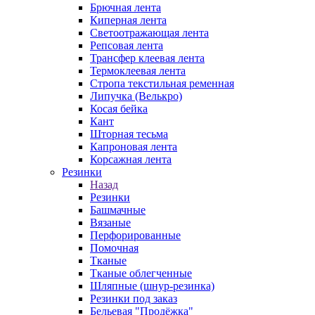
Брючная лента
Киперная лента
Светоотражающая лента
Репсовая лента
Трансфер клеевая лента
Термоклеевая лента
Стропа текстильная ременная
Липучка (Велькро)
Косая бейка
Кант
Шторная тесьма
Капроновая лента
Корсажная лента
Резинки
Назад
Резинки
Башмачные
Вязаные
Перфорированные
Помочная
Тканые
Тканые облегченные
Шляпные (шнур-резинка)
Резинки под заказ
Бельевая "Продёжка"