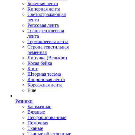
Брючная лента
Киперная лента
Светоотражающая
лента
Репсовая лента
Трансфер клеевая
лента
Термоклеевая лента
Стропа текстильная
ременная
Липучка (Велькро)
Косая бейка
Кант
Шторная тесьма
Капроновая лента
Корсажная лента
Ещё
Резинки
Башмачные
Вязаные
Перфорированные
Помочная
Тканые
Тканые облегченные