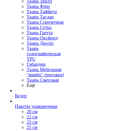
Ткань Твилл
Ткань Флис
Ткань Таффета
Ткань Таслан
Ткань Сорочечная
Ткань Сетка
Ткань Гретта
Ткань Оксфорд
Ткань Дюспо
Ткань
голографическая
TPU
Габардин
Ткань Мебельная
"мамбо" (рогожка)
Ткань Смесовая
Ещё
Кедер
Пакеты упаковочные
20 см
22 см
23 см
25 см