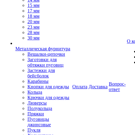
15 мм
17 мм
18 мм
20 мм
23 мм
28 мм
30 мм
О к
Металлическая фурнитура
Вешалки-цепочки
Заготовки для
обтяжки пуговиц
Застежки для
бейсболок
Карабины
Вопрос-
Кнопки для одежды
Оплата
Доставка
ответ
Кольца
Крючки для одежды
Люверсы
Полукольца
Пряжки
Пуговицы
джинсовые
Пукля