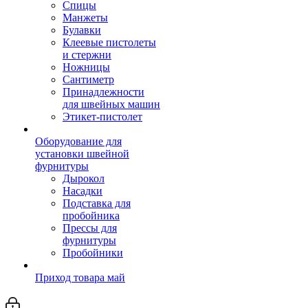
Спицы
Манжеты
Булавки
Клеевые пистолеты
и стержни
Ножницы
Сантиметр
Принадлежности
для швейных машин
Этикет-пистолет
Оборудование для
установки швейной
фурнитуры
Дырокол
Насадки
Подставка для
пробойника
Прессы для
фурнитуры
Пробойники
Приход товара май