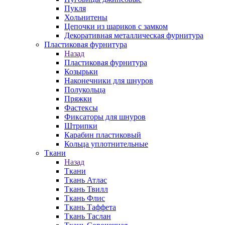
Пукля
Хольнитены
Цепочки из шариков с замком
Декоративная металлическая фурнитура
Пластиковая фурнитура
Назад
Пластиковая фурнитура
Козырьки
Наконечники для шнуров
Полукольца
Пряжки
Фастексы
Фиксаторы для шнуров
Штрипки
Карабин пластиковый
Кольца уплотнительные
Ткани
Назад
Ткани
Ткань Атлас
Ткань Твилл
Ткань Флис
Ткань Таффета
Ткань Таслан