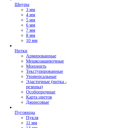
Шнуры
3 мм
4 мм
5 мм
6 мм
7 мм
8 мм
10 мм
Нитки
Армированные
Мешкозашивочные
Мононить
Текстурированные
Универсальные
Эластичные (нитка -
резинка)
Особопрочные
Карта цветов
Джинсовые
Пуговицы
Пукля
11 мм
14 мм