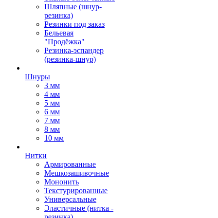
Шляпные (шнур-
резинка)
Резинки под заказ
Бельевая
"Продёжка"
Резинка-эспандер
(резинка-шнур)
Шнуры
3 мм
4 мм
5 мм
6 мм
7 мм
8 мм
10 мм
Нитки
Армированные
Мешкозашивочные
Мононить
Текстурированные
Универсальные
Эластичные (нитка -
резинка)