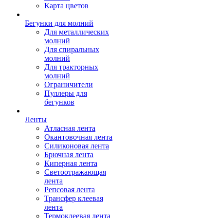
Карта цветов
Бегунки для молний
Для металлических
молний
Для спиральных
молний
Для тракторных
молний
Ограничители
Пуллеры для
бегунков
Ленты
Атласная лента
Окантовочная лента
Силиконовая лента
Брючная лента
Киперная лента
Светоотражающая
лента
Репсовая лента
Трансфер клеевая
лента
Термоклеевая лента