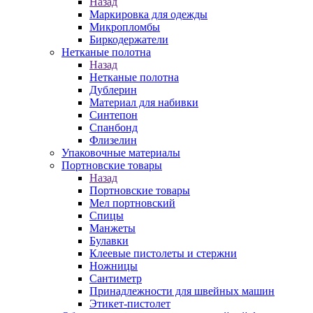
Назад
Маркировка для одежды
Микропломбы
Биркодержатели
Нетканые полотна
Назад
Нетканые полотна
Дублерин
Материал для набивки
Синтепон
Спанбонд
Флизелин
Упаковочные материалы
Портновские товары
Назад
Портновские товары
Мел портновский
Спицы
Манжеты
Булавки
Клеевые пистолеты и стержни
Ножницы
Сантиметр
Принадлежности для швейных машин
Этикет-пистолет