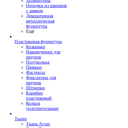
Хольнитены
Цепочки из шариков
с замком
Декоративная
металлическая
фурнитура
Ещё
Пластиковая фурнитура
Козырьки
Наконечники для
шнуров
Полукольца
Пряжки
Фастексы
Фиксаторы для
шнуров
Штрипки
Карабин
пластиковый
Кольца
уплотнительные
Ткани
Ткань Атлас