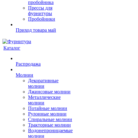
пробойника
Прессы для
фурнитуры
Пробойники
Приход товара май
Каталог
Распродажа
Молнии
Декоративные
молнии
Джинсовые молнии
Металлические
молнии
Потайные молнии
Рулонные молнии
Спиральные молнии
Тракторные молнии
Водонепроницаемые
молнии