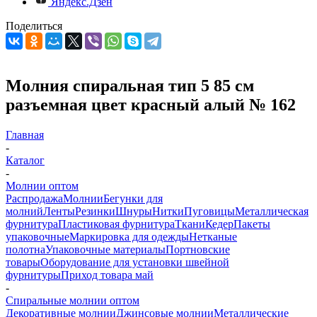
Яндекс.Дзен
Поделиться
Молния спиральная тип 5 85 см
разъемная цвет красный алый № 162
Главная
-
Каталог
-
Молнии оптом
Распродажа
Молнии
Бегунки для
молний
Ленты
Резинки
Шнуры
Нитки
Пуговицы
Металлическая
фурнитура
Пластиковая фурнитура
Ткани
Кедер
Пакеты
упаковочные
Маркировка для одежды
Нетканые
полотна
Упаковочные материалы
Портновские
товары
Оборудование для установки швейной
фурнитуры
Приход товара май
-
Спиральные молнии оптом
Декоративные молнии
Джинсовые молнии
Металлические