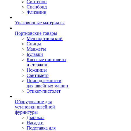
Синтепон
Спанбонд
Флизелин
Упаковочные материалы
Портновские товары
Мел портновский
Спицы
Манжеты
Булавки
Клеевые пистолеты
и стержни
Ножницы
Сантиметр
Принадлежности
для швейных машин
Этикет-пистолет
Оборудование для
установки швейной
фурнитуры
Дырокол
Насадки
Подставка для