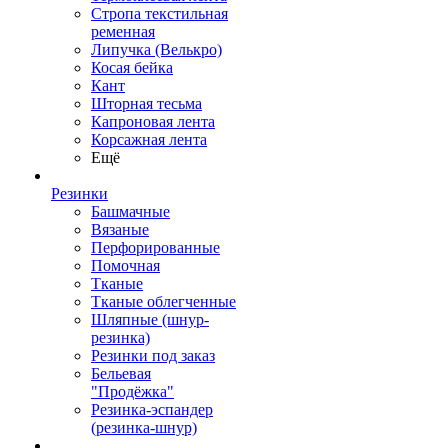
Стропа текстильная
ременная
Липучка (Велькро)
Косая бейка
Кант
Шторная тесьма
Капроновая лента
Корсажная лента
Ещё
Резинки
Башмачные
Вязаные
Перфорированные
Помочная
Тканые
Тканые облегченные
Шляпные (шнур-
резинка)
Резинки под заказ
Бельевая
"Продёжка"
Резинка-эспандер
(резинка-шнур)