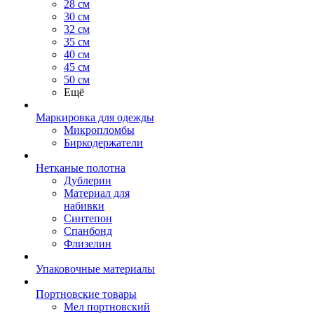
28 см
30 см
32 см
35 см
40 см
45 см
50 см
Ещё
Маркировка для одежды
Микропломбы
Биркодержатели
Нетканые полотна
Дублерин
Материал для
набивки
Синтепон
Спанбонд
Флизелин
Упаковочные материалы
Портновские товары
Мел портновский