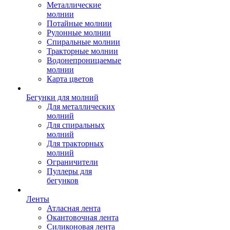
Металлические
молнии
Потайные молнии
Рулонные молнии
Спиральные молнии
Тракторные молнии
Водонепроницаемые
молнии
Карта цветов
Бегунки для молний
Для металлических
молний
Для спиральных
молний
Для тракторных
молний
Ограничители
Пуллеры для
бегунков
Ленты
Атласная лента
Окантовочная лента
Силиконовая лента