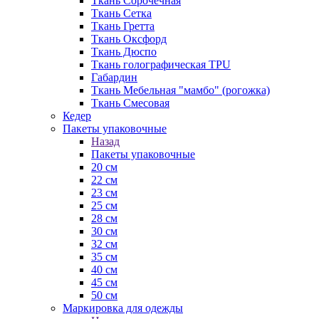
Ткань Сорочечная
Ткань Сетка
Ткань Гретта
Ткань Оксфорд
Ткань Дюспо
Ткань голографическая TPU
Габардин
Ткань Мебельная "мамбо" (рогожка)
Ткань Смесовая
Кедер
Пакеты упаковочные
Назад
Пакеты упаковочные
20 см
22 см
23 см
25 см
28 см
30 см
32 см
35 см
40 см
45 см
50 см
Маркировка для одежды