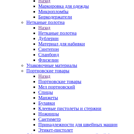
Назад
Маркировка для одежды
Микропломбы
Биркодержатели
Нетканые полотна
Назад
Нетканые полотна
Дублерин
Материал для набивки
Синтепон
Спанбонд
Флизелин
Упаковочные материалы
Портновские товары
Назад
Портновские товары
Мел портновский
Спицы
Манжеты
Булавки
Клеевые пистолеты и стержни
Ножницы
Сантиметр
Принадлежности для швейных машин
Этикет-пистолет