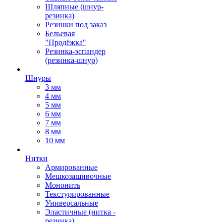
Шляпные (шнур-
резинка)
Резинки под заказ
Бельевая
"Продёжка"
Резинка-эспандер
(резинка-шнур)
Шнуры
3 мм
4 мм
5 мм
6 мм
7 мм
8 мм
10 мм
Нитки
Армированные
Мешкозашивочные
Мононить
Текстурированные
Универсальные
Эластичные (нитка -
резинка)