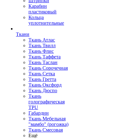
Штрипки
Карабин
пластиковый
Кольца
уплотнительные
Ткани
Ткань Атлас
Ткань Твилл
Ткань Флис
Ткань Таффета
Ткань Таслан
Ткань Сорочечная
Ткань Сетка
Ткань Гретта
Ткань Оксфорд
Ткань Дюспо
Ткань
голографическая
TPU
Габардин
Ткань Мебельная
"мамбо" (рогожка)
Ткань Смесовая
Ещё