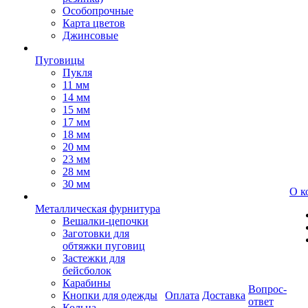
Особопрочные
Карта цветов
Джинсовые
Пуговицы
Пукля
11 мм
14 мм
15 мм
17 мм
18 мм
20 мм
23 мм
28 мм
30 мм
О к
Металлическая фурнитура
Вешалки-цепочки
Заготовки для
обтяжки пуговиц
Застежки для
бейсболок
Карабины
Вопрос-
Кнопки для одежды
Оплата
Доставка
ответ
Кольца