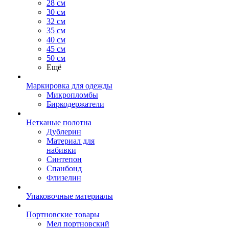
28 см
30 см
32 см
35 см
40 см
45 см
50 см
Ещё
Маркировка для одежды
Микропломбы
Биркодержатели
Нетканые полотна
Дублерин
Материал для
набивки
Синтепон
Спанбонд
Флизелин
Упаковочные материалы
Портновские товары
Мел портновский