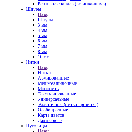
Резинка-эспандер (резинка-шнур)
Шнуры
Назад
Шнуры
3 мм
4 мм
5 мм
6 мм
7 мм
8 мм
10 мм
Нитки
Назад
Нитки
Армированные
Мешкозашивочные
Мононить
Текстурированные
Универсальные
Эластичные (нитка - резинка)
Особопрочные
Карта цветов
Джинсовые
Пуговицы
Назад