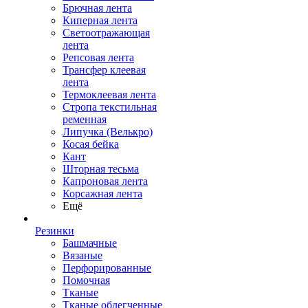
Брючная лента
Киперная лента
Светоотражающая
лента
Репсовая лента
Трансфер клеевая
лента
Термоклеевая лента
Стропа текстильная
ременная
Липучка (Велькро)
Косая бейка
Кант
Шторная тесьма
Капроновая лента
Корсажная лента
Ещё
Резинки
Башмачные
Вязаные
Перфорированные
Помочная
Тканые
Тканые облегченные