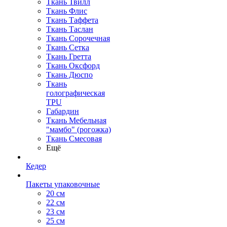
Ткань Твилл
Ткань Флис
Ткань Таффета
Ткань Таслан
Ткань Сорочечная
Ткань Сетка
Ткань Гретта
Ткань Оксфорд
Ткань Дюспо
Ткань
голографическая
TPU
Габардин
Ткань Мебельная
"мамбо" (рогожка)
Ткань Смесовая
Ещё
Кедер
Пакеты упаковочные
20 см
22 см
23 см
25 см