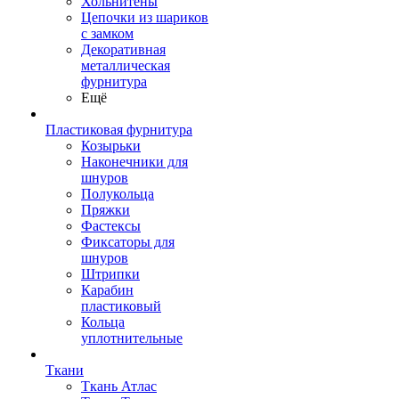
Хольнитены
Цепочки из шариков
с замком
Декоративная
металлическая
фурнитура
Ещё
Пластиковая фурнитура
Козырьки
Наконечники для
шнуров
Полукольца
Пряжки
Фастексы
Фиксаторы для
шнуров
Штрипки
Карабин
пластиковый
Кольца
уплотнительные
Ткани
Ткань Атлас