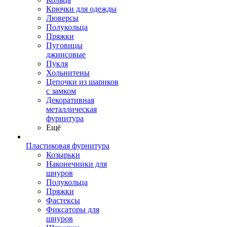
Крючки для одежды
Люверсы
Полукольца
Пряжки
Пуговицы
джинсовые
Пукля
Хольнитены
Цепочки из шариков
с замком
Декоративная
металлическая
фурнитура
Ещё
Пластиковая фурнитура
Козырьки
Наконечники для
шнуров
Полукольца
Пряжки
Фастексы
Фиксаторы для
шнуров