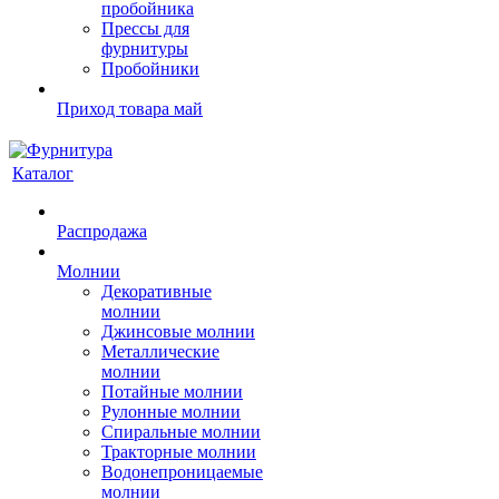
пробойника
Прессы для
фурнитуры
Пробойники
Приход товара май
Каталог
Распродажа
Молнии
Декоративные
молнии
Джинсовые молнии
Металлические
молнии
Потайные молнии
Рулонные молнии
Спиральные молнии
Тракторные молнии
Водонепроницаемые
молнии