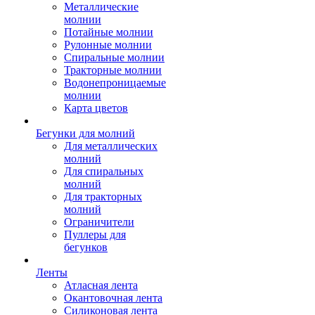
Металлические
молнии
Потайные молнии
Рулонные молнии
Спиральные молнии
Тракторные молнии
Водонепроницаемые
молнии
Карта цветов
Бегунки для молний
Для металлических
молний
Для спиральных
молний
Для тракторных
молний
Ограничители
Пуллеры для
бегунков
Ленты
Атласная лента
Окантовочная лента
Силиконовая лента