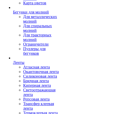
Карта цветов
Бегунки для молний
Для металлических
молний
Для спиральных
молний
Для тракторных
молний
Ограничители
Пуллеры для
бегунков
Ленты
Атласная лента
Окантовочная лента
Силиконовая лента
Брючная лента
Киперная лента
Светоотражающая
лента
Репсовая лента
Трансфер клеевая
лента
Термоклеевая лента