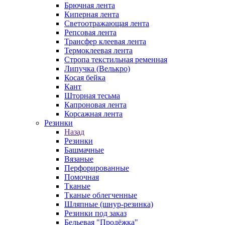
Брючная лента
Киперная лента
Светоотражающая лента
Репсовая лента
Трансфер клеевая лента
Термоклеевая лента
Стропа текстильная ременная
Липучка (Велькро)
Косая бейка
Кант
Шторная тесьма
Капроновая лента
Корсажная лента
Резинки
Назад
Резинки
Башмачные
Вязаные
Перфорированные
Помочная
Тканые
Тканые облегченные
Шляпные (шнур-резинка)
Резинки под заказ
Бельевая "Продёжка"