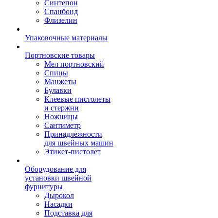
Синтепон
Спанбонд
Флизелин
Упаковочные материалы
Портновские товары
Мел портновский
Спицы
Манжеты
Булавки
Клеевые пистолеты
и стержни
Ножницы
Сантиметр
Принадлежности
для швейных машин
Этикет-пистолет
Оборудование для
установки швейной
фурнитуры
Дырокол
Насадки
Подставка для