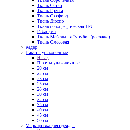
Ткань Сорочечная
Ткань Сетка
Ткань Гретта
Ткань Оксфорд
Ткань Дюспо
Ткань голографическая TPU
Габардин
Ткань Мебельная "мамбо" (рогожка)
Ткань Смесовая
Кедер
Пакеты упаковочные
Назад
Пакеты упаковочные
20 см
22 см
23 см
25 см
28 см
30 см
32 см
35 см
40 см
45 см
50 см
Маркировка для одежды