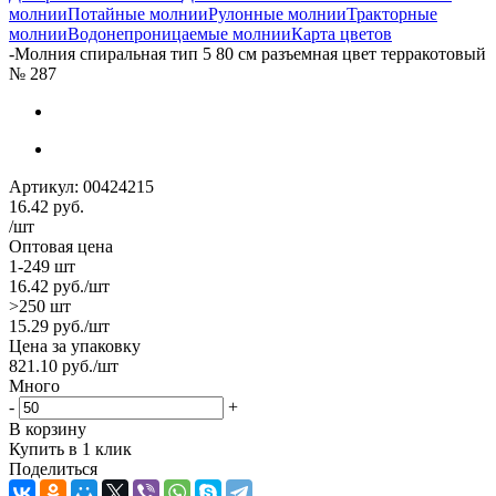
молнии
Потайные молнии
Рулонные молнии
Тракторные
молнии
Водонепроницаемые молнии
Карта цветов
-
Молния спиральная тип 5 80 см разъемная цвет терракотовый
№ 287
Артикул:
00424215
16.42
руб.
/шт
Оптовая цена
1-249 шт
16.42
руб.
/шт
>250 шт
15.29
руб.
/шт
Цена за упаковку
821.10
руб.
/шт
Много
-
+
В корзину
Купить в 1 клик
Поделиться