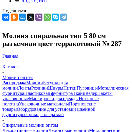
Яндекс.Дзен
Поделиться
Молния спиральная тип 5 80 см
разъемная цвет терракотовый № 287
Главная
-
Каталог
-
Молнии оптом
Распродажа
Молнии
Бегунки для
молний
Ленты
Резинки
Шнуры
Нитки
Пуговицы
Металлическая
фурнитура
Пластиковая фурнитура
Ткани
Кедер
Пакеты
упаковочные
Маркировка для одежды
Нетканые
полотна
Упаковочные материалы
Портновские
товары
Оборудование для установки швейной
фурнитуры
Приход товара май
-
Спиральные молнии оптом
Декоративные молнии
Джинсовые молнии
Металлические