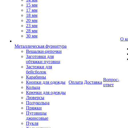
15 мм
17 мм
18 мм
20 мм
23 мм
28 мм
30 мм
О к
Металлическая фурнитура
Вешалки-цепочки
Заготовки для
обтяжки пуговиц
Застежки для
бейсболок
Карабины
Вопрос-
Кнопки для одежды
Оплата
Доставка
ответ
Кольца
Крючки для одежды
Люверсы
Полукольца
Пряжки
Пуговицы
джинсовые
Пукля