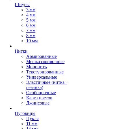
Шнуры
3 мм
4 мм
5 мм
6 мм
7 мм
8 мм
10 мм
Нитки
Армированные
Мешкозашивочные
Мононить
Текстурированные
Универсальные
Эластичные (нитка -
резинка)
Особопрочные
Карта цветов
Джинсовые
Пуговицы
Пукля
11 мм
14 мм