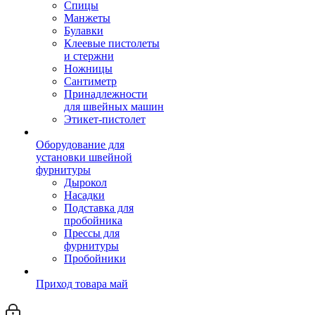
Спицы
Манжеты
Булавки
Клеевые пистолеты
и стержни
Ножницы
Сантиметр
Принадлежности
для швейных машин
Этикет-пистолет
Оборудование для
установки швейной
фурнитуры
Дырокол
Насадки
Подставка для
пробойника
Прессы для
фурнитуры
Пробойники
Приход товара май