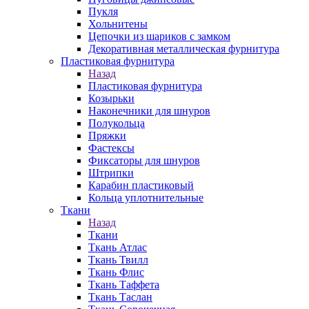
Пукля
Хольнитены
Цепочки из шариков с замком
Декоративная металлическая фурнитура
Пластиковая фурнитура
Назад
Пластиковая фурнитура
Козырьки
Наконечники для шнуров
Полукольца
Пряжки
Фастексы
Фиксаторы для шнуров
Штрипки
Карабин пластиковый
Кольца уплотнительные
Ткани
Назад
Ткани
Ткань Атлас
Ткань Твилл
Ткань Флис
Ткань Таффета
Ткань Таслан