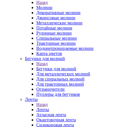
Назад
Молнии
Декоративные молнии
Джинсовые молнии
Металлические молнии
Потайные молнии
Рулонные молнии
Спиральные молнии
Тракторные молнии
Водонепроницаемые молнии
Карта цветов
Бегунки для молний
Назад
Бегунки для молний
Для металлических молний
Для спиральных молний
Для тракторных молний
Ограничители
Пуллеры для бегунков
Ленты
Назад
Ленты
Атласная лента
Окантовочная лента
Силиконовая лента