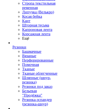
Стропа текстильная
ременная
Липучка (Велькро)
Косая бейка
Кант
Шторная тесьма
Капроновая лента
Корсажная лента
Ещё
Резинки
Башмачные
Вязаные
Перфорированные
Помочная
Тканые
Тканые облегченные
Шляпные (шнур-
резинка)
Резинки под заказ
Бельевая
"Продёжка"
Резинка-эспандер
(резинка-шнур)