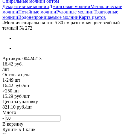
Спиральные молнии оптом
Декоративные молнии
Джинсовые молнии
Металлические
молнии
Потайные молнии
Рулонные молнии
Тракторные
молнии
Водонепроницаемые молнии
Карта цветов
-
Молния спиральная тип 5 80 см разъемная цвет зелёный
темный № 272
Артикул:
00424213
16.42
руб.
/шт
Оптовая цена
1-249 шт
16.42
руб.
/шт
>250 шт
15.29
руб.
/шт
Цена за упаковку
821.10
руб.
/шт
Много
-
+
В корзину
Купить в 1 клик