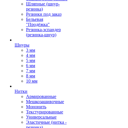
Шляпные (шнур-
резинка)
Резинки под заказ
Бельевая
"Продёжка"
Резинка-эспандер
(резинка-шнур)
Шнуры
3 мм
4 мм
5 мм
6 мм
7 мм
8 мм
10 мм
Нитки
Армированные
Мешкозашивочные
Мононить
Текстурированные
Универсальные
Эластичные (нитка -
резинка)