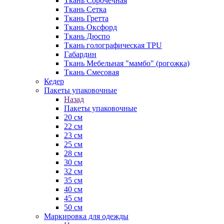
Ткань Сорочечная
Ткань Сетка
Ткань Гретта
Ткань Оксфорд
Ткань Дюспо
Ткань голографическая TPU
Габардин
Ткань Мебельная "мамбо" (рогожка)
Ткань Смесовая
Кедер
Пакеты упаковочные
Назад
Пакеты упаковочные
20 см
22 см
23 см
25 см
28 см
30 см
32 см
35 см
40 см
45 см
50 см
Маркировка для одежды