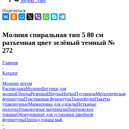
Яндекс.Дзен
Поделиться
Молния спиральная тип 5 80 см
разъемная цвет зелёный темный №
272
Главная
-
Каталог
-
Молнии оптом
Распродажа
Молнии
Бегунки для
молний
Ленты
Резинки
Шнуры
Нитки
Пуговицы
Металлическая
фурнитура
Пластиковая фурнитура
Ткани
Кедер
Пакеты
упаковочные
Маркировка для одежды
Нетканые
полотна
Упаковочные материалы
Портновские
товары
Оборудование для установки швейной
фурнитуры
Приход товара май
-