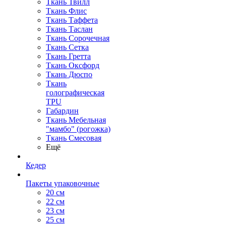
Ткань Твилл
Ткань Флис
Ткань Таффета
Ткань Таслан
Ткань Сорочечная
Ткань Сетка
Ткань Гретта
Ткань Оксфорд
Ткань Дюспо
Ткань
голографическая
TPU
Габардин
Ткань Мебельная
"мамбо" (рогожка)
Ткань Смесовая
Ещё
Кедер
Пакеты упаковочные
20 см
22 см
23 см
25 см