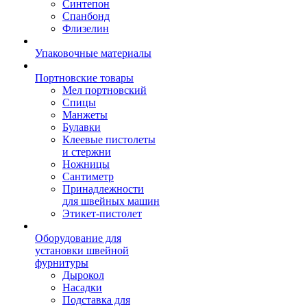
Синтепон
Спанбонд
Флизелин
Упаковочные материалы
Портновские товары
Мел портновский
Спицы
Манжеты
Булавки
Клеевые пистолеты
и стержни
Ножницы
Сантиметр
Принадлежности
для швейных машин
Этикет-пистолет
Оборудование для
установки швейной
фурнитуры
Дырокол
Насадки
Подставка для