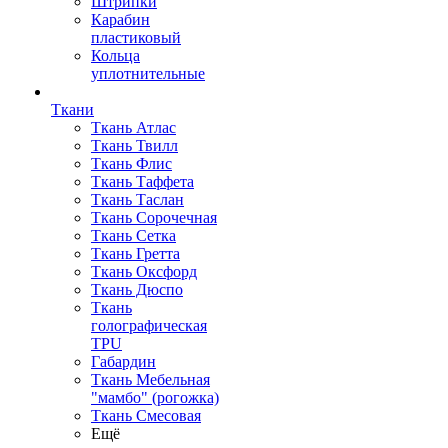
Штрипки
Карабин
пластиковый
Кольца
уплотнительные
Ткани
Ткань Атлас
Ткань Твилл
Ткань Флис
Ткань Таффета
Ткань Таслан
Ткань Сорочечная
Ткань Сетка
Ткань Гретта
Ткань Оксфорд
Ткань Дюспо
Ткань
голографическая
TPU
Габардин
Ткань Мебельная
"мамбо" (рогожка)
Ткань Смесовая
Ещё