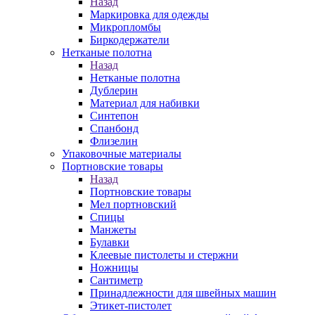
Назад
Маркировка для одежды
Микропломбы
Биркодержатели
Нетканые полотна
Назад
Нетканые полотна
Дублерин
Материал для набивки
Синтепон
Спанбонд
Флизелин
Упаковочные материалы
Портновские товары
Назад
Портновские товары
Мел портновский
Спицы
Манжеты
Булавки
Клеевые пистолеты и стержни
Ножницы
Сантиметр
Принадлежности для швейных машин
Этикет-пистолет