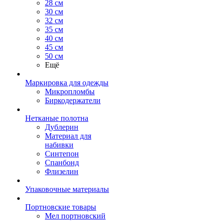
28 см
30 см
32 см
35 см
40 см
45 см
50 см
Ещё
Маркировка для одежды
Микропломбы
Биркодержатели
Нетканые полотна
Дублерин
Материал для
набивки
Синтепон
Спанбонд
Флизелин
Упаковочные материалы
Портновские товары
Мел портновский