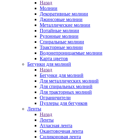
Назад
Молнии
Декоративные молнии
Джинсовые молнии
Металлические молнии
Потайные молнии
Рулонные молнии
Спиральные молнии
Тракторные молнии
Водонепроницаемые молнии
Карта цветов
Бегунки для молний
Назад
Бегунки для молний
Для металлических молний
Для спиральных молний
Для тракторных молний
Ограничители
Пуллеры для бегунков
Ленты
Назад
Ленты
Атласная лента
Окантовочная лента
Силиконовая лента