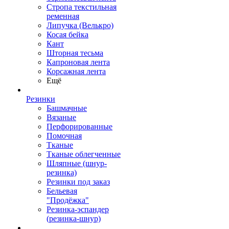
Стропа текстильная
ременная
Липучка (Велькро)
Косая бейка
Кант
Шторная тесьма
Капроновая лента
Корсажная лента
Ещё
Резинки
Башмачные
Вязаные
Перфорированные
Помочная
Тканые
Тканые облегченные
Шляпные (шнур-
резинка)
Резинки под заказ
Бельевая
"Продёжка"
Резинка-эспандер
(резинка-шнур)