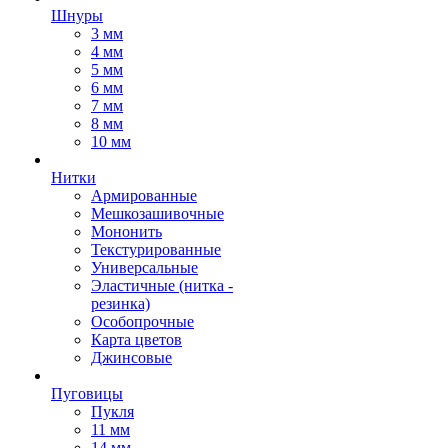
Шнуры
3 мм
4 мм
5 мм
6 мм
7 мм
8 мм
10 мм
Нитки
Армированные
Мешкозашивочные
Мононить
Текстурированные
Универсальные
Эластичные (нитка -
резинка)
Особопрочные
Карта цветов
Джинсовые
Пуговицы
Пукля
11 мм
14 мм