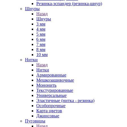
Резинка-эспандер (резинка-шнур)
Шнуры
Назад
Шнуры
3 мм
4 мм
5 мм
6 мм
7 мм
8 мм
10 мм
Нитки
Назад
Нитки
Армированные
Мешкозашивочные
Мононить
Текстурированные
Универсальные
Эластичные (нитка - резинка)
Особопрочные
Карта цветов
Джинсовые
Пуговицы
Назад