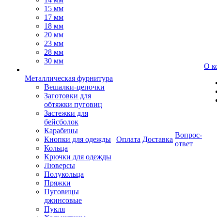
15 мм
17 мм
18 мм
20 мм
23 мм
28 мм
30 мм
О к
Металлическая фурнитура
Вешалки-цепочки
Заготовки для
обтяжки пуговиц
Застежки для
бейсболок
Карабины
Вопрос-
Кнопки для одежды
Оплата
Доставка
ответ
Кольца
Крючки для одежды
Люверсы
Полукольца
Пряжки
Пуговицы
джинсовые
Пукля