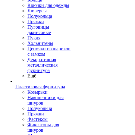
Крючки для одежды
Люверсы
Полукольца
Пряжки
Пуговицы
джинсовые
Пукля
Хольнитены
Цепочки из шариков
с замком
Декоративная
металлическая
фурнитура
Ещё
Пластиковая фурнитура
Козырьки
Наконечники для
шнуров
Полукольца
Пряжки
Фастексы
Фиксаторы для
шнуров