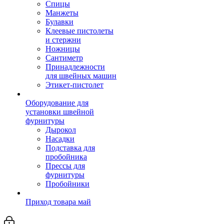
Спицы
Манжеты
Булавки
Клеевые пистолеты
и стержни
Ножницы
Сантиметр
Принадлежности
для швейных машин
Этикет-пистолет
Оборудование для
установки швейной
фурнитуры
Дырокол
Насадки
Подставка для
пробойника
Прессы для
фурнитуры
Пробойники
Приход товара май