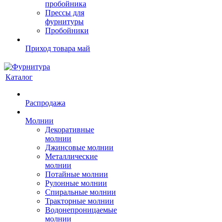
пробойника
Прессы для
фурнитуры
Пробойники
Приход товара май
Каталог
Распродажа
Молнии
Декоративные
молнии
Джинсовые молнии
Металлические
молнии
Потайные молнии
Рулонные молнии
Спиральные молнии
Тракторные молнии
Водонепроницаемые
молнии