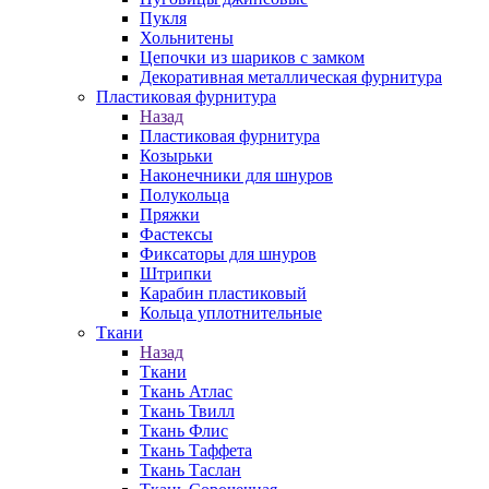
Пукля
Хольнитены
Цепочки из шариков с замком
Декоративная металлическая фурнитура
Пластиковая фурнитура
Назад
Пластиковая фурнитура
Козырьки
Наконечники для шнуров
Полукольца
Пряжки
Фастексы
Фиксаторы для шнуров
Штрипки
Карабин пластиковый
Кольца уплотнительные
Ткани
Назад
Ткани
Ткань Атлас
Ткань Твилл
Ткань Флис
Ткань Таффета
Ткань Таслан