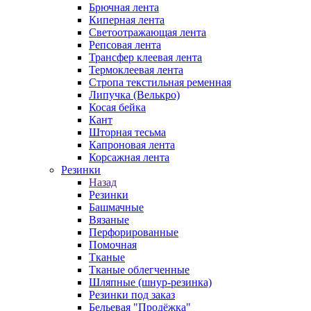
Брючная лента
Киперная лента
Светоотражающая лента
Репсовая лента
Трансфер клеевая лента
Термоклеевая лента
Стропа текстильная ременная
Липучка (Велькро)
Косая бейка
Кант
Шторная тесьма
Капроновая лента
Корсажная лента
Резинки
Назад
Резинки
Башмачные
Вязаные
Перфорированные
Помочная
Тканые
Тканые облегченные
Шляпные (шнур-резинка)
Резинки под заказ
Бельевая "Продёжка"