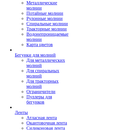
Металлические
молнии
Потайные молнии
Рулонные молнии
Спиральные молнии
Тракторные молнии
Водонепроницаемые
молнии
Карта цветов
Бегунки для молний
Для металлических
молний
Для спиральных
молний
Для тракторных
молний
Ограничители
Пуллеры для
бегунков
Ленты
Атласная лента
Окантовочная лента
Силиконовая лента