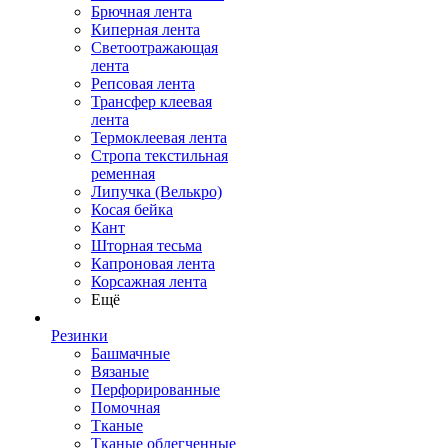
Брючная лента
Киперная лента
Светоотражающая
лента
Репсовая лента
Трансфер клеевая
лента
Термоклеевая лента
Стропа текстильная
ременная
Липучка (Велькро)
Косая бейка
Кант
Шторная тесьма
Капроновая лента
Корсажная лента
Ещё
Резинки
Башмачные
Вязаные
Перфорированные
Помочная
Тканые
Тканые облегченные