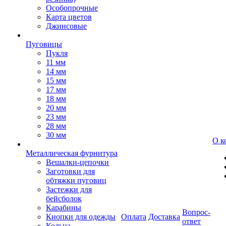
Особопрочные
Карта цветов
Джинсовые
Пуговицы
Пукля
11 мм
14 мм
15 мм
17 мм
18 мм
20 мм
23 мм
28 мм
30 мм
О к
Металлическая фурнитура
Вешалки-цепочки
Заготовки для
обтяжки пуговиц
Застежки для
бейсболок
Карабины
Вопрос-
Кнопки для одежды
Оплата
Доставка
ответ
Кольца