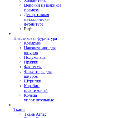
Хольнитены
Цепочки из шариков
с замком
Декоративная
металлическая
фурнитура
Ещё
Пластиковая фурнитура
Козырьки
Наконечники для
шнуров
Полукольца
Пряжки
Фастексы
Фиксаторы для
шнуров
Штрипки
Карабин
пластиковый
Кольца
уплотнительные
Ткани
Ткань Атлас