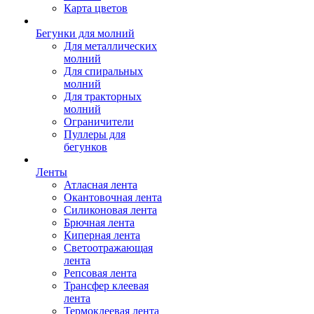
Карта цветов
Бегунки для молний
Для металлических
молний
Для спиральных
молний
Для тракторных
молний
Ограничители
Пуллеры для
бегунков
Ленты
Атласная лента
Окантовочная лента
Силиконовая лента
Брючная лента
Киперная лента
Светоотражающая
лента
Репсовая лента
Трансфер клеевая
лента
Термоклеевая лента