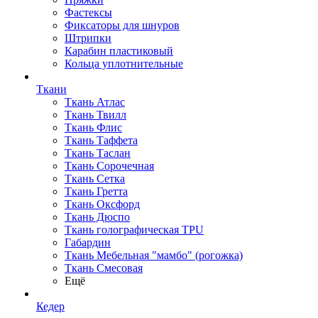
Фастексы
Фиксаторы для шнуров
Штрипки
Карабин пластиковый
Кольца уплотнительные
Ткани
Ткань Атлас
Ткань Твилл
Ткань Флис
Ткань Таффета
Ткань Таслан
Ткань Сорочечная
Ткань Сетка
Ткань Гретта
Ткань Оксфорд
Ткань Дюспо
Ткань голографическая TPU
Габардин
Ткань Мебельная "мамбо" (рогожка)
Ткань Смесовая
Ещё
Кедер