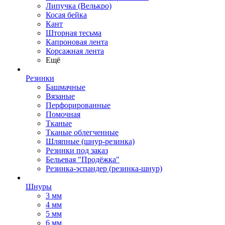
Липучка (Велькро)
Косая бейка
Кант
Шторная тесьма
Капроновая лента
Корсажная лента
Ещё
Резинки
Башмачные
Вязаные
Перфорированные
Помочная
Тканые
Тканые облегченные
Шляпные (шнур-резинка)
Резинки под заказ
Бельевая "Продёжка"
Резинка-эспандер (резинка-шнур)
Шнуры
3 мм
4 мм
5 мм
6 мм