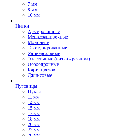
7 мм
8 мм
10 мм
Нитки
Армированные
Мешкозашивочные
Мононить
Текстурированные
Универсальные
Эластичные (нитка - резинка)
Особопрочные
Карта цветов
Джинсовые
Пуговицы
Пукля
11 мм
14 мм
15 мм
17 мм
18 мм
20 мм
23 мм
28 мм