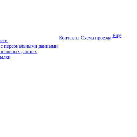
Ещё
Контакты
Схема проезда
ости
ы с персональными данными
сональных данных
сылки