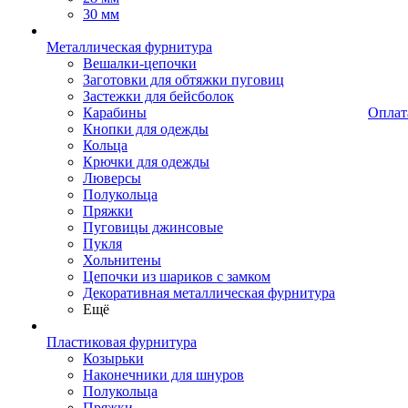
30 мм
Металлическая фурнитура
Вешалки-цепочки
Заготовки для обтяжки пуговиц
Застежки для бейсболок
Карабины
Оплат
Кнопки для одежды
Кольца
Крючки для одежды
Люверсы
Полукольца
Пряжки
Пуговицы джинсовые
Пукля
Хольнитены
Цепочки из шариков с замком
Декоративная металлическая фурнитура
Ещё
Пластиковая фурнитура
Козырьки
Наконечники для шнуров
Полукольца
Пряжки