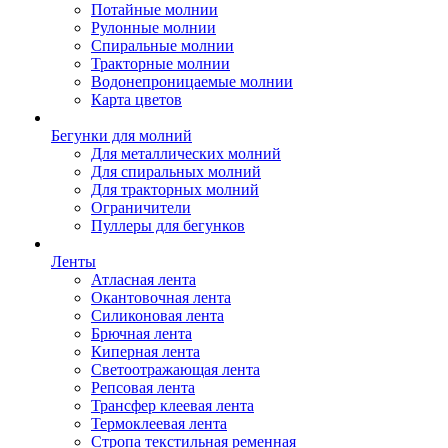
Потайные молнии
Рулонные молнии
Спиральные молнии
Тракторные молнии
Водонепроницаемые молнии
Карта цветов
Бегунки для молний
Для металлических молний
Для спиральных молний
Для тракторных молний
Ограничители
Пуллеры для бегунков
Ленты
Атласная лента
Окантовочная лента
Силиконовая лента
Брючная лента
Киперная лента
Светоотражающая лента
Репсовая лента
Трансфер клеевая лента
Термоклеевая лента
Стропа текстильная ременная