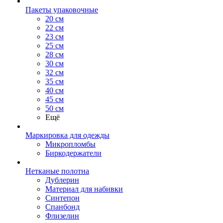
Пакеты упаковочные
20 см
22 см
23 см
25 см
28 см
30 см
32 см
35 см
40 см
45 см
50 см
Ещё
Маркировка для одежды
Микропломбы
Биркодержатели
Нетканые полотна
Дублерин
Материал для набивки
Синтепон
Спанбонд
Флизелин