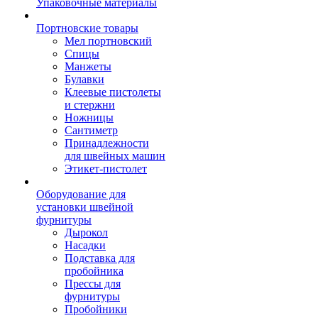
Упаковочные материалы
Портновские товары
Мел портновский
Спицы
Манжеты
Булавки
Клеевые пистолеты
и стержни
Ножницы
Сантиметр
Принадлежности
для швейных машин
Этикет-пистолет
Оборудование для
установки швейной
фурнитуры
Дырокол
Насадки
Подставка для
пробойника
Прессы для
фурнитуры
Пробойники