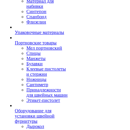
Материал для
набивки
Синтепон
Спанбонд
Флизелин
Упаковочные материалы
Портновские товары
Мел портновский
Спицы
Манжеты
Булавки
Клеевые пистолеты
и стержни
Ножницы
Сантиметр
Принадлежности
для швейных машин
Этикет-пистолет
Оборудование для
установки швейной
фурнитуры
Дырокол