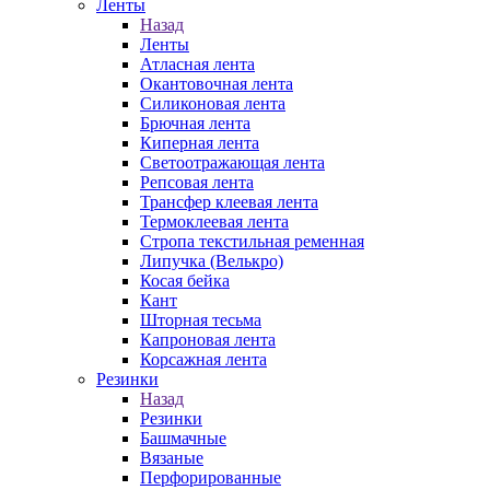
Ленты
Назад
Ленты
Атласная лента
Окантовочная лента
Силиконовая лента
Брючная лента
Киперная лента
Светоотражающая лента
Репсовая лента
Трансфер клеевая лента
Термоклеевая лента
Стропа текстильная ременная
Липучка (Велькро)
Косая бейка
Кант
Шторная тесьма
Капроновая лента
Корсажная лента
Резинки
Назад
Резинки
Башмачные
Вязаные
Перфорированные