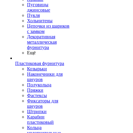
Пуговицы
джинсовые
Пукля
Хольнитены
Цепочки из шариков
с замком
Декоративная
металлическая
фурнитура
Ещё
Пластиковая фурнитура
Козырьки
Наконечники для
шнуров
Полукольца
Пряжки
Фастексы
Фиксаторы для
шнуров
Штрипки
Карабин
пластиковый
Кольца
уплотнительные