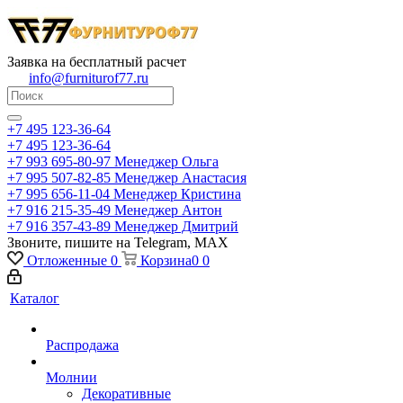
Заявка на бесплатный расчет
info@furniturof77.ru
+7 495 123-36-64
+7 495 123-36-64
+7 993 695-80-97
Менеджер Ольга
+7 995 507-82-85
Менеджер Анастасия
+7 995 656-11-04
Менеджер Кристина
+7 916 215-35-49
Менеджер Антон
+7 916 357-43-89
Менеджер Дмитрий
Звоните, пишите на Telegram, MAX
Отложенные
0
Корзина
0
0
Каталог
Распродажа
Молнии
Декоративные