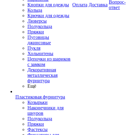
Вопрос-
Кнопки для одежды
Оплата
Доставка
ответ
Кольца
Крючки для одежды
Люверсы
Полукольца
Пряжки
Пуговицы
джинсовые
Пукля
Хольнитены
Цепочки из шариков
с замком
Декоративная
металлическая
фурнитура
Ещё
Пластиковая фурнитура
Козырьки
Наконечники для
шнуров
Полукольца
Пряжки
Фастексы
Фиксаторы для