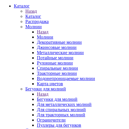
Каталог
Назад
Каталог
Распродажа
Молнии
Назад
Молнии
Декоративные молнии
Джинсовые молнии
Металлические молнии
Потайные молнии
Рулонные молнии
Спиральные молнии
Тракторные молнии
Водонепроницаемые молнии
Карта цветов
Бегунки для молний
Назад
Бегунки для молний
Для металлических молний
Для спиральных молний
Для тракторных молний
Ограничители
Пуллеры для бегунков