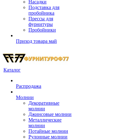
Насадки
Подставка для
пробойника
Прессы для
фурнитуры
Пробойники
Приход товара май
Каталог
Распродажа
Молнии
Декоративные
молнии
Джинсовые молнии
Металлические
молнии
Потайные молнии
Рулонные молнии