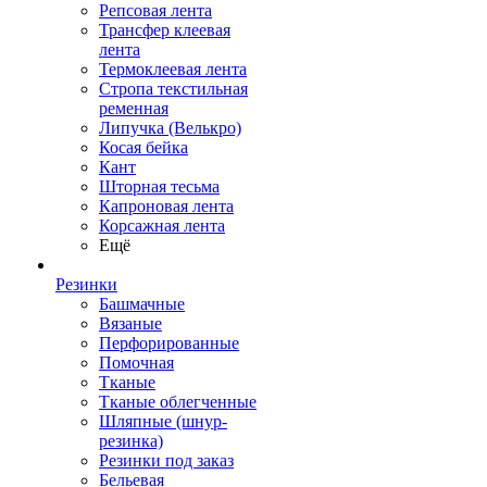
Репсовая лента
Трансфер клеевая
лента
Термоклеевая лента
Стропа текстильная
ременная
Липучка (Велькро)
Косая бейка
Кант
Шторная тесьма
Капроновая лента
Корсажная лента
Ещё
Резинки
Башмачные
Вязаные
Перфорированные
Помочная
Тканые
Тканые облегченные
Шляпные (шнур-
резинка)
Резинки под заказ
Бельевая