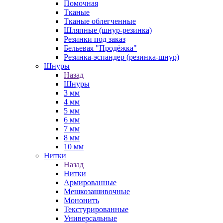
Помочная
Тканые
Тканые облегченные
Шляпные (шнур-резинка)
Резинки под заказ
Бельевая "Продёжка"
Резинка-эспандер (резинка-шнур)
Шнуры
Назад
Шнуры
3 мм
4 мм
5 мм
6 мм
7 мм
8 мм
10 мм
Нитки
Назад
Нитки
Армированные
Мешкозашивочные
Мононить
Текстурированные
Универсальные