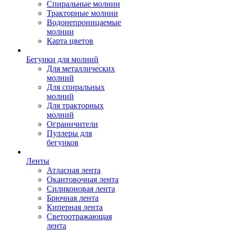
Спиральные молнии
Тракторные молнии
Водонепроницаемые
молнии
Карта цветов
Бегунки для молний
Для металлических
молний
Для спиральных
молний
Для тракторных
молний
Ограничители
Пуллеры для
бегунков
Ленты
Атласная лента
Окантовочная лента
Силиконовая лента
Брючная лента
Киперная лента
Светоотражающая
лента