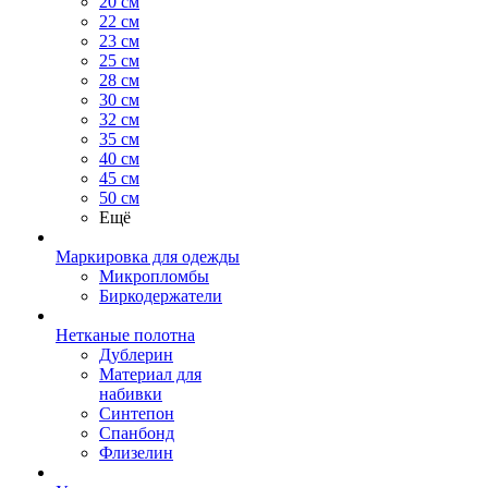
20 см
22 см
23 см
25 см
28 см
30 см
32 см
35 см
40 см
45 см
50 см
Ещё
Маркировка для одежды
Микропломбы
Биркодержатели
Нетканые полотна
Дублерин
Материал для
набивки
Синтепон
Спанбонд
Флизелин