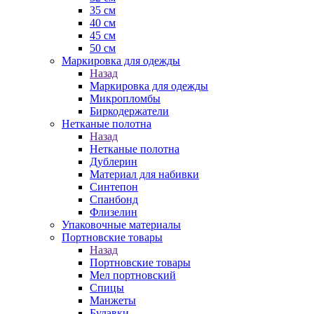
35 см
40 см
45 см
50 см
Маркировка для одежды
Назад
Маркировка для одежды
Микропломбы
Биркодержатели
Нетканые полотна
Назад
Нетканые полотна
Дублерин
Материал для набивки
Синтепон
Спанбонд
Флизелин
Упаковочные материалы
Портновские товары
Назад
Портновские товары
Мел портновский
Спицы
Манжеты
Булавки