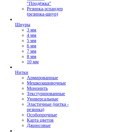
"Продёжка"
Резинка-эспандер
(резинка-шнур)
Шнуры
3 мм
4 мм
5 мм
6 мм
7 мм
8 мм
10 мм
Нитки
Армированные
Мешкозашивочные
Мононить
Текстурированные
Универсальные
Эластичные (нитка -
резинка)
Особопрочные
Карта цветов
Джинсовые