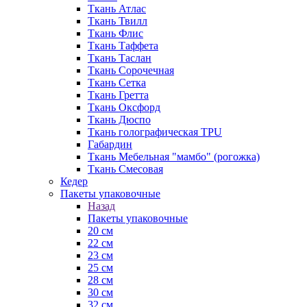
Ткань Атлас
Ткань Твилл
Ткань Флис
Ткань Таффета
Ткань Таслан
Ткань Сорочечная
Ткань Сетка
Ткань Гретта
Ткань Оксфорд
Ткань Дюспо
Ткань голографическая TPU
Габардин
Ткань Мебельная "мамбо" (рогожка)
Ткань Смесовая
Кедер
Пакеты упаковочные
Назад
Пакеты упаковочные
20 см
22 см
23 см
25 см
28 см
30 см
32 см