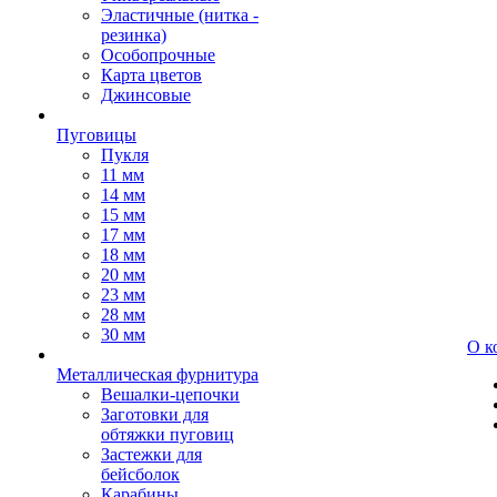
Эластичные (нитка -
резинка)
Особопрочные
Карта цветов
Джинсовые
Пуговицы
Пукля
11 мм
14 мм
15 мм
17 мм
18 мм
20 мм
23 мм
28 мм
30 мм
О к
Металлическая фурнитура
Вешалки-цепочки
Заготовки для
обтяжки пуговиц
Застежки для
бейсболок
Карабины