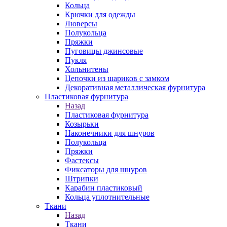
Кольца
Крючки для одежды
Люверсы
Полукольца
Пряжки
Пуговицы джинсовые
Пукля
Хольнитены
Цепочки из шариков с замком
Декоративная металлическая фурнитура
Пластиковая фурнитура
Назад
Пластиковая фурнитура
Козырьки
Наконечники для шнуров
Полукольца
Пряжки
Фастексы
Фиксаторы для шнуров
Штрипки
Карабин пластиковый
Кольца уплотнительные
Ткани
Назад
Ткани