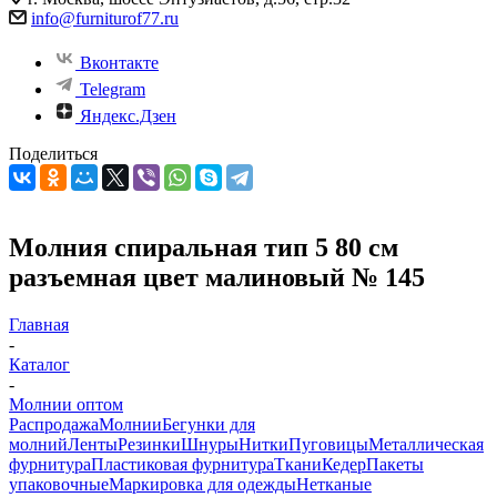
info@furniturof77.ru
Вконтакте
Telegram
Яндекс.Дзен
Поделиться
Молния спиральная тип 5 80 см
разъемная цвет малиновый № 145
Главная
-
Каталог
-
Молнии оптом
Распродажа
Молнии
Бегунки для
молний
Ленты
Резинки
Шнуры
Нитки
Пуговицы
Металлическая
фурнитура
Пластиковая фурнитура
Ткани
Кедер
Пакеты
упаковочные
Маркировка для одежды
Нетканые