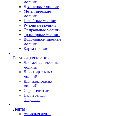
молнии
Джинсовые молнии
Металлические
молнии
Потайные молнии
Рулонные молнии
Спиральные молнии
Тракторные молнии
Водонепроницаемые
молнии
Карта цветов
Бегунки для молний
Для металлических
молний
Для спиральных
молний
Для тракторных
молний
Ограничители
Пуллеры для
бегунков
Ленты
Атласная лента