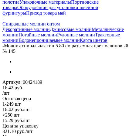
полотна
Упаковочные материалы
Портновские
товары
Оборудование для установки швейной
фурнитуры
Приход товара май
-
Спиральные молнии оптом
Декоративные молнии
Джинсовые молнии
Металлические
молнии
Потайные молнии
Рулонные молнии
Тракторные
молнии
Водонепроницаемые молнии
Карта цветов
-
Молния спиральная тип 5 80 см разъемная цвет малиновый
№ 145
Артикул:
00424189
16.42
руб.
/шт
Оптовая цена
1-249 шт
16.42
руб.
/шт
>250 шт
15.29
руб.
/шт
Цена за упаковку
821.10
руб.
/шт