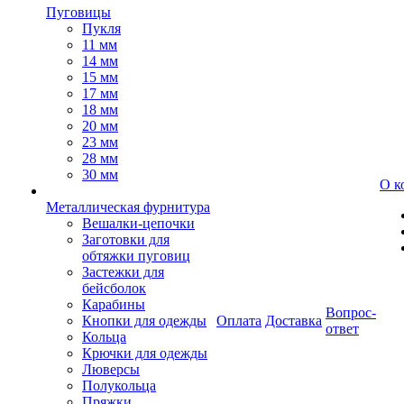
Пуговицы
Пукля
11 мм
14 мм
15 мм
17 мм
18 мм
20 мм
23 мм
28 мм
30 мм
О к
Металлическая фурнитура
Вешалки-цепочки
Заготовки для
обтяжки пуговиц
Застежки для
бейсболок
Карабины
Вопрос-
Кнопки для одежды
Оплата
Доставка
ответ
Кольца
Крючки для одежды
Люверсы
Полукольца
Пряжки