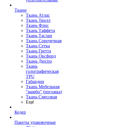
Ткани
Ткань Атлас
Ткань Твилл
Ткань Флис
Ткань Таффета
Ткань Таслан
Ткань Сорочечная
Ткань Сетка
Ткань Гретта
Ткань Оксфорд
Ткань Дюспо
Ткань
голографическая
TPU
Габардин
Ткань Мебельная
"мамбо" (рогожка)
Ткань Смесовая
Ещё
Кедер
Пакеты упаковочные