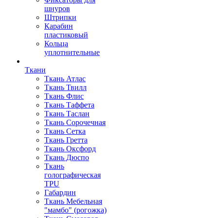
шнуров
Штрипки
Карабин
пластиковый
Кольца
уплотнительные
Ткани
Ткань Атлас
Ткань Твилл
Ткань Флис
Ткань Таффета
Ткань Таслан
Ткань Сорочечная
Ткань Сетка
Ткань Гретта
Ткань Оксфорд
Ткань Дюспо
Ткань
голографическая
TPU
Габардин
Ткань Мебельная
"мамбо" (рогожка)