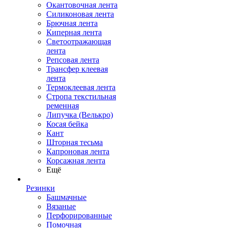
Окантовочная лента
Силиконовая лента
Брючная лента
Киперная лента
Светоотражающая
лента
Репсовая лента
Трансфер клеевая
лента
Термоклеевая лента
Стропа текстильная
ременная
Липучка (Велькро)
Косая бейка
Кант
Шторная тесьма
Капроновая лента
Корсажная лента
Ещё
Резинки
Башмачные
Вязаные
Перфорированные
Помочная