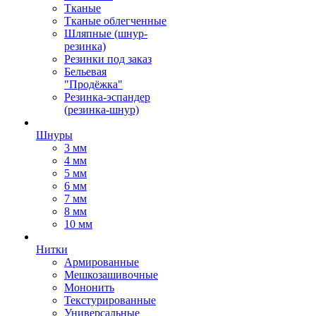
Тканые
Тканые облегченные
Шляпные (шнур-
резинка)
Резинки под заказ
Бельевая
"Продёжка"
Резинка-эспандер
(резинка-шнур)
Шнуры
3 мм
4 мм
5 мм
6 мм
7 мм
8 мм
10 мм
Нитки
Армированные
Мешкозашивочные
Мононить
Текстурированные
Универсальные